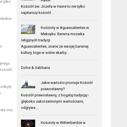
Havre
e tylko
Kościół św. Józefa w Havre to nie tylko
najstarszy kościół …
nikalne
Kościoły w Aguascalientes w
Meksyku: Barwna mozaika
religijnych tradycji
l
Aguascalientes, znane ze swojej barwnej
kultury, kryje w sobie skarby …
ijnego
Dolce & Gabbana
Kościół
Jakie wartości promuje Kościół
 odbyły
prawosławny?
o
Kościół prawosławny, z bogatą tradycją i
głęboko zakorzenionymi wartościami,
odgrywa …
gała ona
Kościoły w Wittenberdze w