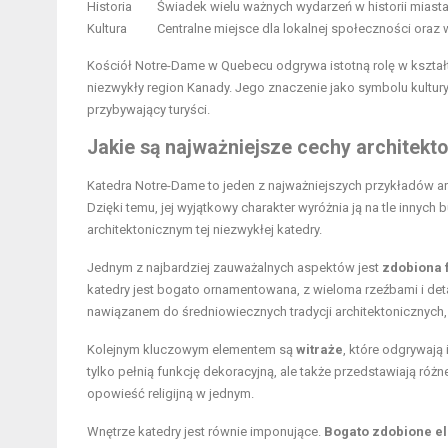
Historia
Świadek wielu ważnych wydarzeń w historii miasta 
Kultura
Centralne miejsce dla lokalnej społeczności oraz 
Kościół Notre-Dame w Quebecu odgrywa istotną rolę w kształt
niezwykły region Kanady. Jego znaczenie jako symbolu kultur
przybywający turyści.
Jakie są najważniejsze cechy architekt
Katedra Notre-Dame to jeden z najważniejszych przykładów arch
Dzięki temu, jej wyjątkowy charakter wyróżnia ją na tle innyc
architektonicznym tej niezwykłej katedry.
Jednym z najbardziej zauważalnych aspektów jest
zdobiona 
katedry jest bogato ornamentowana, z wieloma rzeźbami i deta
nawiązanem do średniowiecznych tradycji architektonicznych,
Kolejnym kluczowym elementem są
witraże
, które odgrywają 
tylko pełnią funkcję dekoracyjną, ale także przedstawiają róż
opowieść religijną w jednym.
Wnętrze katedry jest równie imponujące.
Bogato zdobione e