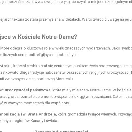
, a jednocześnie zachwyca swoją estetyką, co czyni to miejsce szczególnym ni
j architektura została przemyślana w detalach. Warto zwrócić uwagę na jej u
ejsce w Kościele Notre-Dame?
i, które odegrało kluczową rolę w wielu znaczących wydarzeniach. Jako symbo
licznych ceremonii religijnych i społecznych.
 roku, kościół szybko stał się centralnym punktem życia społecznego i relig
zątkowało długą tradycję nabożeństw oraz różnych religijnych uroczystości. 
ii związanych z elitą społeczną Montrealu.
nić
uroczystości państwowe
, które miały miejsce w Notre-Dame. W kościele
Kanady, oraz rozmaite ceremonie związane z okrągłymi rocznicami. Całe miast
czyć w ważnych momentach dla wspólnoty.
anonizacją św. Brata Andrzeja
, która gromadziła tysiące wiernych. Przycią
 z innych regionów Kanady i świata.
a
Znaczenie dla społeczności