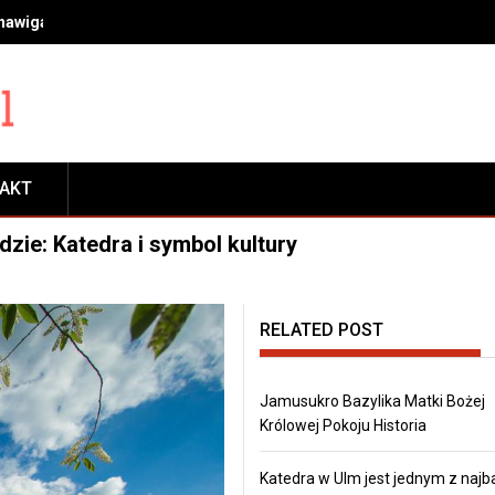
 nawigacja, transport, płatności, rezerwacje i zwiedzanie
TAKT
ie: Katedra i symbol kultury
RELATED POST
Jamusukro Bazylika Matki Bożej
Królowej Pokoju Historia
Katedra w Ulm jest jednym z najb