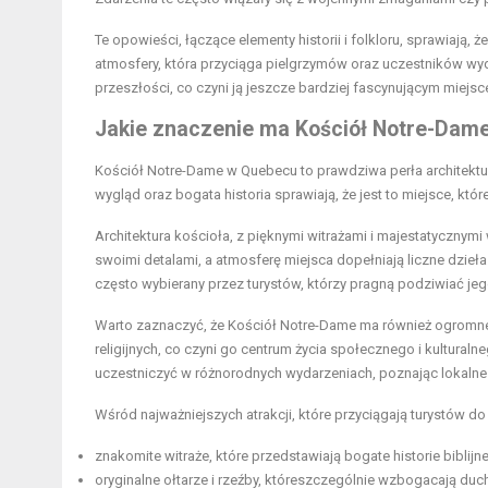
Te opowieści, łączące elementy historii i folkloru, sprawiają
atmosfery, która przyciąga pielgrzymów oraz uczestników wyd
przeszłości, co czyni ją jeszcze bardziej fascynującym miej
Jakie znaczenie ma Kościół Notre-Dame
Kościół Notre-Dame w Quebecu to prawdziwa perła architektur
wygląd oraz bogata historia sprawiają, że jest to miejsce, kt
Architektura kościoła, z pięknymi witrażami i majestatycznym
swoimi detalami, a atmosferę miejsca dopełniają liczne dzieła s
często wybierany przez turystów, którzy pragną podziwiać jego 
Warto zaznaczyć, że Kościół Notre-Dame ma również ogromne 
religijnych, co czyni go centrum życia społecznego i kulturaln
uczestniczyć w różnorodnych wydarzeniach, poznając lokalne t
Wśród najważniejszych atrakcji, które przyciągają turystów d
znakomite witraże, które przedstawiają bogate historie biblijne
oryginalne ołtarze i rzeźby, któreszczególnie wzbogacają du