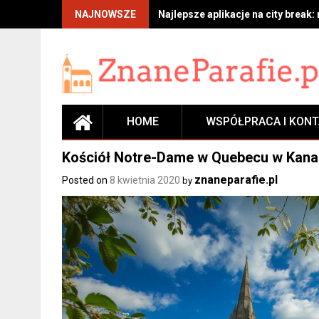
Skip
NAJNOWSZE
Najlepsze aplikacje na city break:
to
content
HOME
WSPÓŁPRACA I KON
Kościół Notre-Dame w Quebecu w Kanadz
znaneparafie.pl
Posted on
8 kwietnia 2020
by