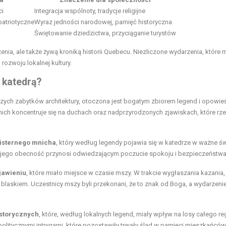
ci
Integracja wspólnoty, tradycje religijne
patriotyczne
Wyraz jedności narodowej, pamięć historyczna
Świętowanie dziedzictwa, przyciąganie turystów
a, ale także żywą kroniką historii Quebecu. Niezliczone wydarzenia, które m
rozwoju lokalnej kultury.
 katedrą?
ych zabytków architektury, otoczona jest bogatym zbiorem legend i opowieś
z nich koncentruje się na duchach oraz nadprzyrodzonych zjawiskach, które r
isternego mnicha
, który według legendy pojawia się w katedrze w ważne św
 a jego obecność przynosi odwiedzającym poczucie spokoju i bezpieczeństwa
awieniu
, które miało miejsce w czasie mszy. W trakcie wygłaszania kazania,
askiem. Uczestnicy mszy byli przekonani, że to znak od Boga, a wydarzenie
storycznych
, które, według lokalnych legend, miały wpływ na losy całego re
olitycznymi intrygami, które pozostawiły trwały ślad w pamięci mieszkańców