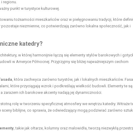
i regionu.
ważny punkt w turystyce kulturowej.
owaniu tożsamości mieszkańców oraz w pielęgnowaniu tradycji, które definiu
y pozostaje niezmienne, co potwierdzają zarówno lokalna społeczność, jak i
oniczne katedry?
itektury, w której harmonijnie łączą się elementy stylów barokowych i gotyc
h budowli w Ameryce Północnej. Przyjrzyjmy się bliżej najważniejszym cechom
fasada
, która zachwyca zarówno turystów, jak i lokalnych mieszkańców. Fas
lami, które przyciągają wzrok i podkreślają wielkość budowli. Elementy te są
 a zarazem ich barokowe akcenty nadają jej dynamiczności.
istotną rolę w tworzeniu specyficznej atmosfery we wnętrzu katedry. Witraże te
ne sceny biblijne, co sprawia, że odwiedzający mogą podziwiać zarówno sztukę
lementy
, takie jak ołtarze, kolumny oraz malowidła, tworzą niezwykłą przestr