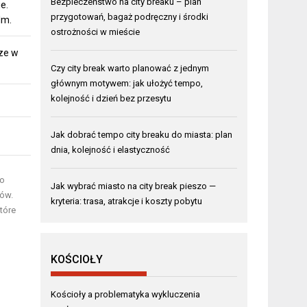
Bezpieczeństwo na city breaku – plan
e.
przygotowań, bagaż podręczny i środki
lm.
ostrożności w mieście
ze w
Czy city break warto planować z jednym
głównym motywem: jak ułożyć tempo,
kolejność i dzień bez przesytu
Jak dobrać tempo city breaku do miasta: plan
dnia, kolejność i elastyczność
go
Jak wybrać miasto na city break pieszo —
tów.
kryteria: trasa, atrakcje i koszty pobytu
które
KOŚCIOŁY
Kościoły a problematyka wykluczenia