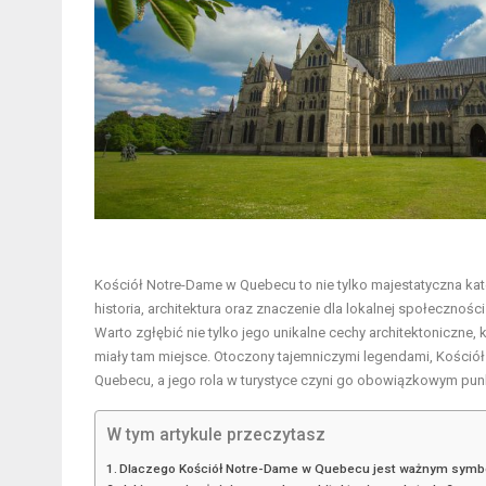
Kościół Notre-Dame w Quebecu to nie tylko majestatyczna ka
historia, architektura oraz znaczenie dla lokalnej społecznoś
Warto zgłębić nie tylko jego unikalne cechy architektoniczne, k
miały tam miejsce. Otoczony tajemniczymi legendami, Kościół 
Quebecu, a jego rola w turystyce czyni go obowiązkowym pu
W tym artykule przeczytasz
Dlaczego Kościół Notre-Dame w Quebecu jest ważnym symbo