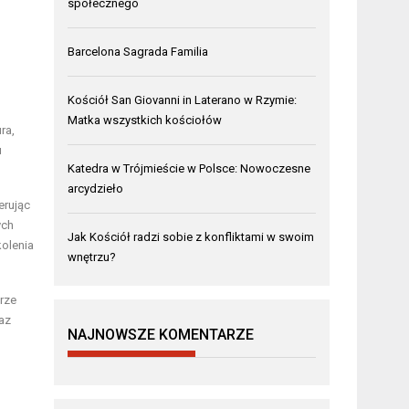
społecznego
Barcelona Sagrada Familia
Kościół San Giovanni in Laterano w Rzymie:
Matka wszystkich kościołów
ra,
u
Katedra w Trójmieście w Polsce: Nowoczesne
arcydzieło
erując
ych
Jak Kościół radzi sobie z konfliktami w swoim
kolenia
wnętrzu?
rze
raz
NAJNOWSZE KOMENTARZE