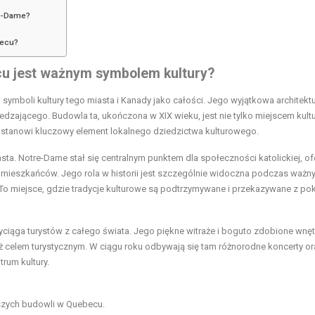
re-Dame?
becu?
u jest ważnym symbolem kultury?
ymboli kultury tego miasta i Kanady jako całości. Jego wyjątkowa architektu
zającego. Budowla ta, ukończona w XIX wieku, jest nie tylko miejscem kult
 to stanowi kluczowy element lokalnego dziedzictwa kulturowego.
sta. Notre-Dame stał się centralnym punktem dla społeczności katolickiej, of
 mieszkańców. Jego rola w historii jest szczególnie widoczna podczas ważn
e. To miejsce, gdzie tradycje kulturowe są podtrzymywane i przekazywane z po
ciąga turystów z całego świata. Jego piękne witraże i boguto zdobione wnęt
eż celem turystycznym. W ciągu roku odbywają się tam różnorodne koncerty o
trum kultury.
ejszych budowli w Quebecu.