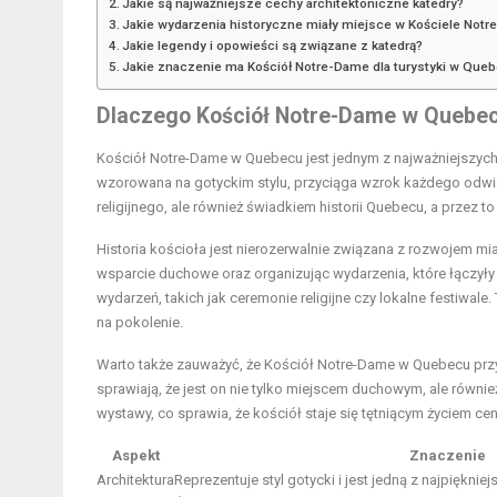
Jakie są najważniejsze cechy architektoniczne katedry?
Jakie wydarzenia historyczne miały miejsce w Kościele Not
Jakie legendy i opowieści są związane z katedrą?
Jakie znaczenie ma Kościół Notre-Dame dla turystyki w Que
Dlaczego Kościół Notre-Dame w Quebec
Kościół Notre-Dame w Quebecu jest jednym z najważniejszych s
wzorowana na gotyckim stylu, przyciąga wzrok każdego odwied
religijnego, ale również świadkiem historii Quebecu, a przez
Historia kościoła jest nierozerwalnie związana z rozwojem mia
wsparcie duchowe oraz organizując wydarzenia, które łączyły
wydarzeń, takich jak ceremonie religijne czy lokalne festiwal
na pokolenie.
Warto także zauważyć, że Kościół Notre-Dame w Quebecu przy
sprawiają, że jest on nie tylko miejscem duchowym, ale równi
wystawy, co sprawia, że kościół staje się tętniącym życiem cen
Aspekt
Znaczenie
Architektura
Reprezentuje styl gotycki i jest jedną z najpiękni