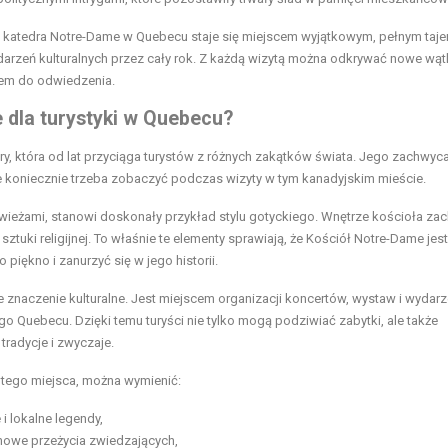
, że katedra Notre-Dame w Quebecu staje się miejscem wyjątkowym, pełnym taje
arzeń kulturalnych przez cały rok. Z każdą wizytą można odkrywać nowe wątki
scem do odwiedzenia.
 dla turystyki w Quebecu?
y, która od lat przyciąga turystów z różnych zakątków świata. Jego zachwyc
óre koniecznie trzeba zobaczyć podczas wizyty w tym kanadyjskim mieście.
i wieżami, stanowi doskonały przykład stylu gotyckiego. Wnętrze kościoła z
ztuki religijnej. To właśnie te elementy sprawiają, że Kościół Notre-Dame jest
piękno i zanurzyć się w jego historii.
znaczenie kulturalne. Jest miejscem organizacji koncertów, wystaw i wydar
ego Quebecu. Dzięki temu turyści nie tylko mogą podziwiać zabytki, ale także
radycje i zwyczaje.
o tego miejsca, można wymienić:
 i lokalne legendy,
chowe przeżycia zwiedzających,