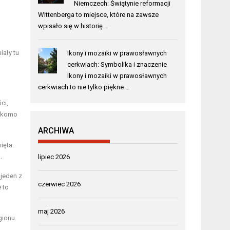
Niemczech: Świątynie reformacji
Wittenberga to miejsce, które na zawsze
wpisało się w historię …
iały tu
Ikony i mozaiki w prawosławnych
cerkwiach: Symbolika i znaczenie
Ikony i mozaiki w prawosławnych
cerkwiach to nie tylko piękne …
ci,
zekomo
ARCHIWA
ięta.
.
lipiec 2026
 jeden z
czerwiec 2026
 to
maj 2026
gionu.
.