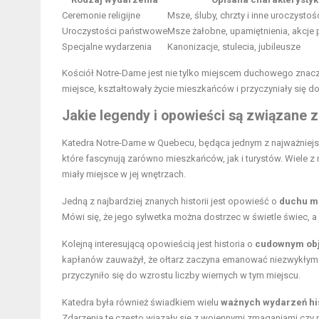
Ceremonie religijne
Msze, śluby, chrzty i inne uroczystoś
Uroczystości państwowe
Msze żałobne, upamiętnienia, akcje 
Specjalne wydarzenia
Kanonizacje, stulecia, jubileusze
Kościół Notre-Dame jest nie tylko miejscem duchowego znaczeni
miejsce, kształtowały życie mieszkańców i przyczyniały się do 
Jakie legendy i opowieści są związane z
Katedra Notre-Dame w Quebecu, będąca jednym z najważniejsz
które fascynują zarówno mieszkańców, jak i turystów. Wiele 
miały miejsce w jej wnętrzach.
Jedną z najbardziej znanych historii jest opowieść o
duchu m
Mówi się, że jego sylwetka można dostrzec w świetle świec,
Kolejną interesującą opowieścią jest historia o
cudownym obj
kapłanów zauważył, że ołtarz zaczyna emanować niezwykłym bl
przyczyniło się do wzrostu liczby wiernych w tym miejscu.
Katedra była również świadkiem wielu
ważnych wydarzeń hi
Zdarzenia te często wiązały się z wojennymi zmaganiami czy p