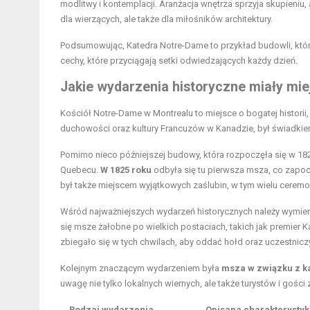
modlitwy i kontemplacji. Aranżacja wnętrza sprzyja skupieniu
dla wierzących, ale także dla miłośników architektury.
Podsumowując, Katedra Notre-Dame to przykład budowli, które
cechy, które przyciągają setki odwiedzających każdy dzień.
Jakie wydarzenia historyczne miały mi
Kościół Notre-Dame w Montrealu to miejsce o bogatej histori
duchowości oraz kultury Francuzów w Kanadzie, był świadkiem 
Pomimo nieco późniejszej budowy, która rozpoczęła się w 1824
Quebecu.
W 1825 roku
odbyła się tu pierwsza msza, co zapoc
był także miejscem wyjątkowych zaślubin, w tym wielu ceremon
Wśród najważniejszych wydarzeń historycznych należy wymie
się msze żałobne po wielkich postaciach, takich jak premier 
zbiegało się w tych chwilach, aby oddać hołd oraz uczestni
Kolejnym znaczącym wydarzeniem była
msza w związku z k
uwagę nie tylko lokalnych wiernych, ale także turystów i gości
Rodzaj wydarzenia
Opisana charakterystyk