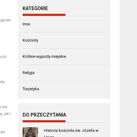
KATEGORIE
ją ten
Inne
Kościoły
Krótkie wyjazdy miejskie
kich.
Religia
ada
Turystyka
 nie
, jak i
DO PRZECZYTANIA
Historia kościoła św. Józefa w
zeń