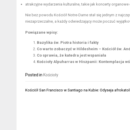
atrakcyjne wydarzenia kulturalne, takie jak koncerty organowe
Nie bez powodu Kościół Notre-Dame stał się jednym z najczęś
niezaprzeczalne, a każdy odwiedzający może poczuć wyjątkową
Powiązane wpisy:
Bazylika św. Piotra historia i fakty
Co warto zobaczyć w Hildesheim – Kościół św. An
Co sprawia, że katedra jest wspaniała
Kościoły Alpuharras w Hiszpanii: Kontemplacja w
Posted in
Kościoły
Nawigacja
Kościół San Francisco w Santiago na Kubie: Odyseja afrokatol
wpisu