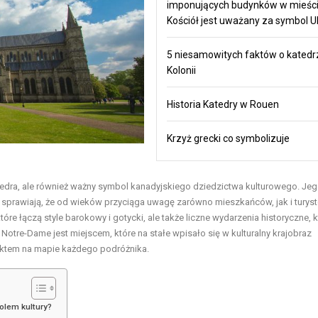
imponujących budynków w mieści
Kościół jest uważany za symbol U
5 niesamowitych faktów o katedr
Kolonii
Historia Katedry w Rouen
Krzyż grecki co symbolizuje
tedra, ale również ważny symbol kanadyjskiego dziedzictwa kulturowego. Je
ci sprawiają, że od wieków przyciąga uwagę zarówno mieszkańców, jak i turys
tóre łączą style barokowy i gotycki, ale także liczne wydarzenia historyczne, 
Notre-Dame jest miejscem, które na stałe wpisało się w kulturalny krajobraz
nktem na mapie każdego podróżnika.
lem kultury?