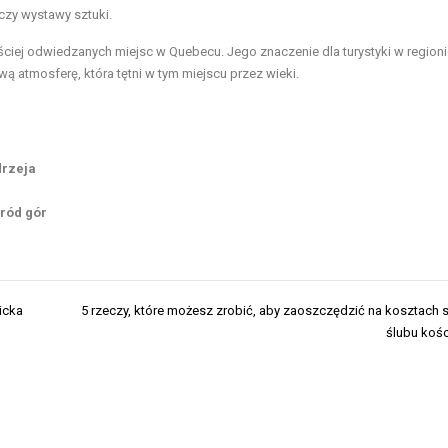
 czy wystawy sztuki.
ciej odwiedzanych miejsc w Quebecu. Jego znaczenie dla turystyki w regionie
 atmosferę, która tętni w tym miejscu przez wieki.
drzeja
śród gór
icka
5 rzeczy, które możesz zrobić, aby zaoszczędzić na kosztach
ślubu koś