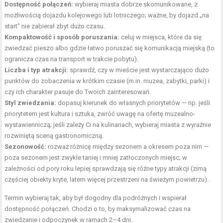
Dostępność połączeń:
wybieraj miasta dobrze skomunikowane, z
możliwością dojazdu kolejowego lub lotniczego; ważne, by dojazd „na
start” nie zabierał zbyt dużo czasu.
Kompaktowość i sposób poruszania:
celuj w miejsca, które da się
zwiedzać pieszo albo gdzie łatwo poruszać się komunikacją miejską (to
ogranicza czas na transport w trakcie pobytu).
Liczba i typ atrakcji:
sprawdź, czy w mieście jest wystarczająco dużo
punktów do zobaczenia w krótkim czasie (m.in. muzea, zabytki, parki) i
czy ich charakter pasuje do Twoich zainteresowań.
Styl zwiedzania:
dopasuj kierunek do własnych priorytetów — np. jeśli
priorytetem jest kultura i sztuka, zwróć uwagę na ofertę muzealno-
wystawienniczą; jeśli zależy Ci na kulinariach, wybieraj miasta z wyraźnie
rozwiniętą sceną gastronomiczną.
Sezonowość:
rozważ różnicę między sezonem a okresem poza nim —
poza sezonem jest zwykle taniej i mniej zatłoczonych miejsc; w
zależności od pory roku lepiej sprawdzają się różne typy atrakcji (zimą
częściej obiekty kryte, latem więcej przestrzeni na świeżym powietrzu).
Termin wybieraj tak, aby był dogodny dla podróżnych i wspierał
dostępność połączeń. Chodzi o to, by maksymalizować czas na
zwiedzanie i odpoczynek w ramach 2–4 dni.