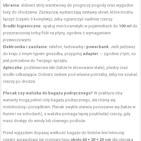
Ubrania:
dobierz strój warstwowy do prognozy pogody oraz wygodne
buty do chodzenia. Zazwyczaj wystarczają zestawy ubrań, które można
łączyć (często 3 komplety), żeby ograniczyć nadmiar rzeczy.
Środki higieniczne:
spakuj mini kosmetyki w pojemnikach do
100 ml
do
przeznaczonej torby/folii na płyny, zgodnie z wymaganiami
przewozowymi.
Elektronika i zasilanie:
telefon, ładowarkę i
powerbank
. Jeśli jedziesz
do kraju z innym typem gniazdka, przygotuj
adapter
— zgodnie z tym, co
jest potrzebne do Twojego sprzętu.
Apteczka:
podstawowe leki (także te stosowane stale), plastry oraz
środki odkażające. Dobierz zestaw pod własne potrzeby, żeby nie szukać
rzeczy po drodze.
Plecak czy walizka do bagażu podręcznego?
W praktyce oba
warianty mogą pełnić rolę bagażu podręcznego, ale różnią się
mobilnością i porządkiem. Plecak zwykle ułatwia poruszanie się (także w
tłumie i na schodach), a walizka pomaga lepiej poukładać rzeczy, gdy
masz dostęp do windy lub równego podłoża.
Przed wyjazdem dopasuj wielkość bagażu do limitów linii lotniczej:
często sprawdzają się rozmiary typu
około 40 × 30 × 20 cm
dla plecaka