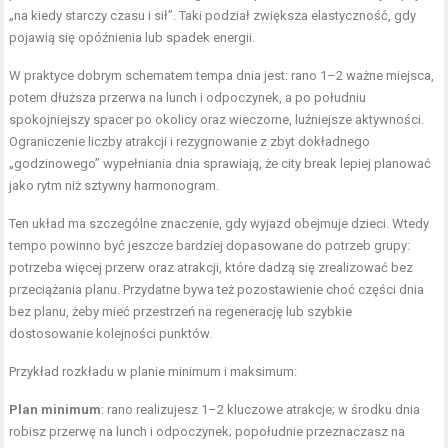
„na kiedy starczy czasu i sił”. Taki podział zwiększa elastyczność, gdy
pojawią się opóźnienia lub spadek energii.
W praktyce dobrym schematem tempa dnia jest: rano 1–2 ważne miejsca,
potem dłuższa przerwa na lunch i odpoczynek, a po południu
spokojniejszy spacer po okolicy oraz wieczorne, luźniejsze aktywności.
Ograniczenie liczby atrakcji i rezygnowanie z zbyt dokładnego
„godzinowego” wypełniania dnia sprawiają, że city break lepiej planować
jako rytm niż sztywny harmonogram.
Ten układ ma szczególne znaczenie, gdy wyjazd obejmuje dzieci. Wtedy
tempo powinno być jeszcze bardziej dopasowane do potrzeb grupy:
potrzeba więcej przerw oraz atrakcji, które dadzą się zrealizować bez
przeciążania planu. Przydatne bywa też pozostawienie choć części dnia
bez planu, żeby mieć przestrzeń na regenerację lub szybkie
dostosowanie kolejności punktów.
Przykład rozkładu w planie minimum i maksimum:
Plan minimum
: rano realizujesz 1–2 kluczowe atrakcje; w środku dnia
robisz przerwę na lunch i odpoczynek; popołudnie przeznaczasz na