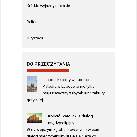
Krótkie wyjazdy miejskie
Religia
Turystyka
DO PRZECZYTANIA
Historia katedry w Lubece
Katedra w Lubece to nie tylko
majestatyczny zabytek architektury
gotyckiej, …
Kościół katolicki a dialog
międzyreligijny
W dzisiejszym zglobalizowanym świecie,
dialog międzyreligijny staje się nie tylko …