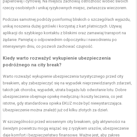
papierowej i cyfrowej. Na miejscu zachowuj ostrożność wobec swoich
rzeczy osobistych i unikaj ryzykownych miejsc, zwłaszcza wieczorem.
Podczas samotnej podróży poinformuj bliskich o szczegółach wyjazdu,
unikaj noszenia dużej gotówki i korzystaj z kart płatniczych. Używaj
aplikacji do szybkiego kontaktu z bliskimi oraz zamawiaj transport na
żądanie. Pamiętaj o odpowiednim odpoczynku i nawodnieniu po
intensywnym dniu, co pozwoli zachować czujność.
Kiedy warto rozważyć wykupienie ubezpieczenia
podróżnego na city break?
Warto rozważyć wykupienie ubezpieczenia turystycznego przed city
breakiem, aby zabezpieczyć się na wypadek nieprzewidzianych zdarzeń,
takich jak choroba, wypadek, utrata bagażu lub odwołanie lotu. Dobre
ubezpieczenie obejmuje opiekę medyczną i koszty leczenia, co jest
istotne, gdy standardowa opieka EKUZ może być niewystarczająca.
Ubezpieczenie można znaleźć już od kilku złotych za dzień.
W szczególności przed wiosennym city breakiem, gdy aktywności na
świeżym powietrzu mogą wiązać się z ryzykiem urazów, ubezpieczenie
daje komfort i bezpieczeństwo finansowe. Ważne jest, aby zakres