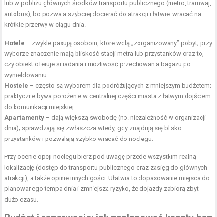
lub w pobliżu głównych środków transportu publicznego (metro, tramwaj,
autobus), bo pozwala szybciej docierać do atrakcji i łatwiej wracać na
krótkie przerwy w ciągu dnia.
Hotele
– zwykle pasują osobom, które wolą „zorganizowany” pobyt; przy
wyborze znaczenie mają bliskość stacji metra lub przystanków oraz to,
czy obiekt oferuje śniadania i możliwość przechowania bagażu po
wymeldowaniu.
Hostele
– często są wyborem dla podróżujących z mniejszym budżetem;
praktyczne bywa położenie w centralnej części miasta z łatwym dojściem
do komunikacji miejskiej.
Apartamenty
– dają większą swobodę (np. niezależność w organizacji
dnia); sprawdzają się zwłaszcza wtedy, gdy znajdują się blisko
przystanków i pozwalają szybko wracać do noclegu.
Przy ocenie opcji noclegu bierz pod uwagę przede wszystkim realną
lokalizację (dostęp do transportu publicznego oraz zasięg do głównych
atrakcji), a także opinie innych gości. Ułatwia to dopasowanie miejsca do
planowanego tempa dnia i zmniejsza ryzyko, że dojazdy zabiorą zbyt
dużo czasu.