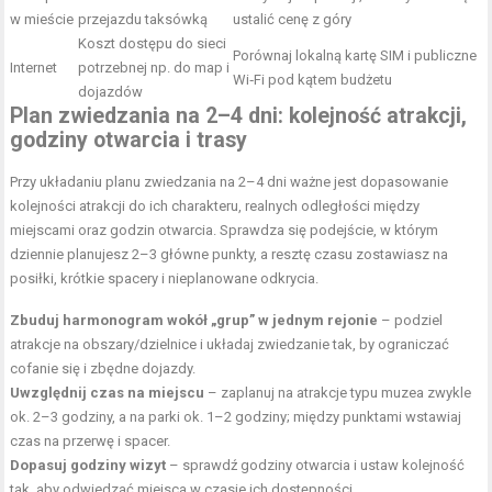
w mieście
przejazdu taksówką
ustalić cenę z góry
Koszt dostępu do sieci
Porównaj lokalną kartę SIM i publiczne
Internet
potrzebnej np. do map i
Wi‑Fi pod kątem budżetu
dojazdów
Plan zwiedzania na 2–4 dni: kolejność atrakcji,
godziny otwarcia i trasy
Przy układaniu planu zwiedzania na 2–4 dni ważne jest dopasowanie
kolejności atrakcji do ich charakteru, realnych odległości między
miejscami oraz godzin otwarcia. Sprawdza się podejście, w którym
dziennie planujesz 2–3 główne punkty, a resztę czasu zostawiasz na
posiłki, krótkie spacery i nieplanowane odkrycia.
Zbuduj harmonogram wokół „grup” w jednym rejonie
– podziel
atrakcje na obszary/dzielnice i układaj zwiedzanie tak, by ograniczać
cofanie się i zbędne dojazdy.
Uwzględnij czas na miejscu
– zaplanuj na atrakcje typu muzea zwykle
ok. 2–3 godziny, a na parki ok. 1–2 godziny; między punktami wstawiaj
czas na przerwę i spacer.
Dopasuj godziny wizyt
– sprawdź godziny otwarcia i ustaw kolejność
tak, aby odwiedzać miejsca w czasie ich dostępności.