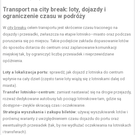
Transport na city break: loty, dojazdy i
ograniczenie czasu w podróży
W
city breaku
celem transportu jest skrócenie czasu traconego na
dojazdy i przesiadki, zwłaszcza na etapie lotnisko–miasto oraz podczas
poruszania się po miejscu. Takie podejście zakłada dopasowanie lotów
do sposobu dotarcia do centrum oraz zaplanowanie komunikacji
miejskiej tak, by ograniczyć liczbę przesiadek i nieprzewidziane
opóźnienia.
Loty a lokalizacja portu:
sprawdź, jak dojazd z lotniska do centrum
wpłynie na cały dzień (często tanie loty wiążą się z lotniskami dalej od
miasta).
Transfer lotnisko–centrum:
zamiast nastawiać się na drogie przejazdy,
rozważ dedykowane autobusy lub pociągi lotniskowe tam, gdzie są
dostępne—zwykle skracają czas i oczekiwanie.
Strategia wyszukania i zakupu biletów:
używaj wyszukiwarek lotów i
porównuj warianty z uwzględnieniem czasu dojazdu do portu oraz
ewentualnych przesiadek (tak, by nie wydłużać oczekiwania na lotniskach
i transferach).