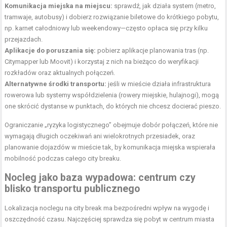
Komunikacja miejska na miejscu:
sprawdź, jak działa system (metro,
tramwaje, autobusy) i dobierz rozwiązanie biletowe do krótkiego pobytu,
np. karnet całodniowy lub weekendowy—często opłaca się przy kilku
przejazdach.
Aplikacje do poruszania się:
pobierz aplikacje planowania tras (np.
Citymapper lub Moovit) i korzystaj z nich na bieżąco do weryfikacji
rozkładów oraz aktualnych połączeń.
Alternatywne środki transportu:
jeśli w mieście działa infrastruktura
rowerowa lub systemy współdzielenia (rowery miejskie, hulajnogi), mogą
one skrócić dystanse w punktach, do których nie chcesz docierać pieszo.
Ograniczanie „ryzyka logistycznego” obejmuje dobór połączeń, które nie
wymagają długich oczekiwań ani wielokrotnych przesiadek, oraz
planowanie dojazdów w mieście tak, by komunikacja miejska wspierała
mobilność podczas całego city breaku.
Nocleg jako baza wypadowa: centrum czy
blisko transportu publicznego
Lokalizacja noclegu na city break ma bezpośredni wpływ na wygodę i
oszczędność czasu. Najczęściej sprawdza się pobyt w centrum miasta