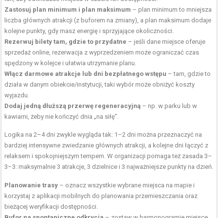
Zastosuj plan minimum i plan maksimum
– plan minimum to mniejsza
liczba głównych atrakcji (z buforem na zmiany), a plan maksimum dodaje
kolejne punkty, gdy masz energię i sprzyjające okoliczności.
Rezerwuj bilety tam, gdzie to przydatne
– jeśli dane miejsce oferuje
sprzedaż online, rezerwacja z wyprzedzeniem może ograniczać czas
spędzony w kolejce i ułatwia utrzymanie planu.
Włącz darmowe atrakcje lub dni bezpłatnego wstępu
– tam, gdzie to
działa w danym obiekcie/instytucji, taki wybór może obniżyć koszty
wyjazdu.
Dodaj jedną dłuższą przerwę regeneracyjną
– np. w parku lub w
kawiarni, żeby nie kończyć dnia „na siłę”.
Logika na 2–4 dni zwykle wygląda tak: 1–2 dni można przeznaczyć na
bardziej intensywne zwiedzanie głównych atrakcji, a kolejne dni łączyć z
relaksem i spokojniejszym tempem. W organizacji pomaga też zasada 3–
3–3: maksymalnie 3 atrakcje, 3 dzielnice i 3 najważniejsze punkty na dzień.
Planowanie trasy
– oznacz wszystkie wybrane miejsca na mapie i
korzystaj z aplikacji mobilnych do planowania przemieszczania oraz
bieżącej weryfikacji dostępności.
Bufor na spontaniczne odkrycia
– zostaw w harmonogramie miejsce