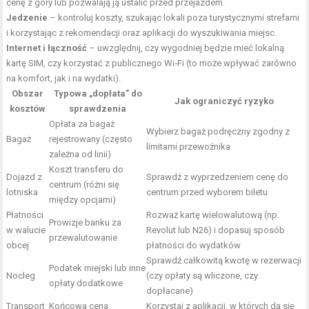
cenę z góry lub pozwalają ją ustalić przed przejazdem.
Jedzenie
– kontroluj koszty, szukając lokali poza turystycznymi strefami
i korzystając z rekomendacji oraz aplikacji do wyszukiwania miejsc.
Internet i łączność
– uwzględnij, czy wygodniej będzie mieć lokalną
kartę SIM, czy korzystać z publicznego Wi‑Fi (to może wpływać zarówno
na komfort, jak i na wydatki).
Obszar
Typowa „dopłata” do
Jak ograniczyć ryzyko
kosztów
sprawdzenia
Opłata za bagaż
Wybierz bagaż podręczny zgodny z
Bagaż
rejestrowany (często
limitami przewoźnika
zależna od linii)
Koszt transferu do
Dojazd z
Sprawdź z wyprzedzeniem cenę do
centrum (różni się
lotniska
centrum przed wyborem biletu
między opcjami)
Płatności
Rozważ kartę wielowalutową (np.
Prowizje banku za
w walucie
Revolut lub N26) i dopasuj sposób
przewalutowanie
obcej
płatności do wydatków
Sprawdź całkowitą kwotę w rezerwacji
Podatek miejski lub inne
Nocleg
(czy opłaty są wliczone, czy
opłaty dodatkowe
dopłacane)
Transport
Końcowa cena
Korzystaj z aplikacji, w których da się