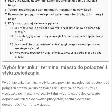
Plan zwiedzania na 2–4 dni: kolejność atrakcji, godziny otwarcia i
trasy
Tempo, regeneracja i plan minimum/maximum na cały dzień
Pakowanie i przygotowanie przed wyjazdem: checklisty, dokumenty i
bagaż
FAQ – najczęściej zadawane pytania
Jak radzić sobie z nieoczekiwanymi zmianami planów podczas city
breaku?
Co zrobić, gdy atrakcje są zamknięte lub niedostępne w zaplanowany
dzień?
Jak ocenić bezpieczeństwo i unikać ryzykownych sytuacji podczas
krótkiego wyjazdu?
Kiedy warto rozważyć wykupienie ubezpieczenia podróżnego na city
break?
Wybór kierunku i terminu: miasto do połączeń i
stylu zwiedzania
Wybór kierunku i terminu w
city breaku
powinien uwzględniać dostępność
połączeń oraz to, jak lubisz zwiedzać. City break to zwykle krótka
wycieczka do miasta trwająca
2–4 dni
, więc na etapie decyzji warto
dopasować miasto do swoich priorytetów, a termin do realnej
dostępności i komfortu wyjazdu.