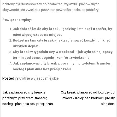
ochrony był dostosowany do charakteru wyjazdu i planowanych
aktywności, co zwiększa poczucie pewności podczas podróży.
Powiązane wpisy:
Jak dobrać lot do city breaku: godziny, lotnisko i transfer, by
mieć więcej czasu na miejscu
Budżet na tani city break – jak zaplanować koszty i uniknąć
ukrytych dopłat
City break w tygodniu czy w weekend – jak wybrać najlepszy
termin pod cenę, pogodę i komfort zwiedzania
Jak zaplanować city break z porannym przylotem: transfer,
nocleg i plan dnia bez presji czasu
Posted in
Krótkie wyjazdy miejskie
Nawigacja
Jak zaplanować city break z
City break: planować od lotu czy od
wpisu
porannym przylotem: transfer,
miasta? Kolejność kroków i prosty
nocleg i plan dnia bez presji czasu
plan dnia