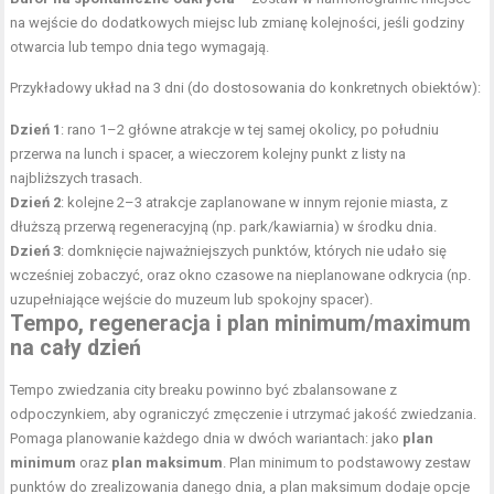
na wejście do dodatkowych miejsc lub zmianę kolejności, jeśli godziny
otwarcia lub tempo dnia tego wymagają.
Przykładowy układ na 3 dni (do dostosowania do konkretnych obiektów):
Dzień 1
: rano 1–2 główne atrakcje w tej samej okolicy, po południu
przerwa na lunch i spacer, a wieczorem kolejny punkt z listy na
najbliższych trasach.
Dzień 2
: kolejne 2–3 atrakcje zaplanowane w innym rejonie miasta, z
dłuższą przerwą regeneracyjną (np. park/kawiarnia) w środku dnia.
Dzień 3
: domknięcie najważniejszych punktów, których nie udało się
wcześniej zobaczyć, oraz okno czasowe na nieplanowane odkrycia (np.
uzupełniające wejście do muzeum lub spokojny spacer).
Tempo, regeneracja i plan minimum/maximum
na cały dzień
Tempo zwiedzania city breaku powinno być zbalansowane z
odpoczynkiem, aby ograniczyć zmęczenie i utrzymać jakość zwiedzania.
Pomaga planowanie każdego dnia w dwóch wariantach: jako
plan
minimum
oraz
plan maksimum
. Plan minimum to podstawowy zestaw
punktów do zrealizowania danego dnia, a plan maksimum dodaje opcje