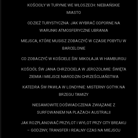
KOŚCIOŁY W TURYNIE WE WŁOSZECH: NIEBIAŃSKIE
MIASTO
ODZIEŻ TURYSTYCZNA: JAK WYBRAĆ ODPORNE NA
WARUNKI ATMOSFERYCZNE UBRANIA
MIEJSCA, KTÓRE MUSISZ ZOBACZYĆ W CZASIE POBYTU W
BARCELONIE
CO ZOBACZYĆ W KOŚCIELE ŚW. MIKOŁAJA W HAMBURGU
KOŚCIÓŁ ŚW JANA CHRZCICIELA W JEROZOLIMIE: ŚWIĘTA
ZIEMIA I MIEJSCE NARODZIN CHRZEŚCIJAŃSTWA
KATEDRA ŚW PAWŁA W LONDYNIE: MISTERNY GOTYK NA
BRZEGU TAMIZY
NIESAMOWITE DOŚWIADCZENIA ZWIĄZANE Z
SURFOWANIEM NA PLAŻACH AUSTRALII
JAK ROZPLANOWAĆ PRZYLOT I WYLOT PRZY CITY BREAKU
– GODZINY, TRANSFER I REALNY CZAS NA MIEJSCU