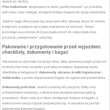
spacer po okolicy.
Plan maksimum
: utrzymujesz te same „punkty bazowe”; po południu,
jeśli masz czas i energię, dodajesz kolejne miejsca lub opcje zwiedzania.
Jeżeli w ciągu dnia pojawi się zmęczenie albo sytuacja zmusi do zmiany
kolejności, przełącza się z planu maksimum na minimum. Tempo
pozostaje na poziomie, który pozwala wrócić do odpoczynku bez
poczucia „niewykonania” całej listy.
Pakowanie i przygotowanie przed wyjazdem:
checklisty, dokumenty i bagaż
Pakowanie na city break ma służyć temu, żeby sprawnie przejść przez lot i
kontrole oraz mieć wszystko pod ręką na miejscu. Najłatwiej działa
checklistą w kategoriach:
dokumenty
,
ubrania
,
środki higieniczne
i
elektronika
, a potem dopasowanie bagażu do ograniczeń przewoźnika.
Dokumenty podróżne:
dowód osobisty lub paszport, bilety oraz
potwierdzenie rezerwacji, a także polisa ubezpieczeniowa (jeśli ją
posiadasz). Warto mieć je w łatwo dostępnym miejscu w bagażu, a
wartościowe rzeczy trzymać bezpiecznie (np. w saszetce na pas lub
wewnętrznej kieszeni bagażu).