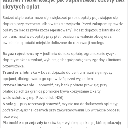
Budżet i rezerwacje: jak zaplanować koszty bez
ukrytych opłat
Budżet city breaku może się zwiększać przez dopłaty pojawiające się
dopiero przy rezerwacji albo w trakcie wyjazdu. Przed zakupem sprawdź:
opłaty za bagaż (zwłaszcza rejestrowany), koszt dojazdu z lotniska do
centrum, możliwe dopłaty przy płatnościach w walucie obcej oraz
ewentualne podatki miejskie doliczane do rezerwacji noclegu.
Bagaż rejestrowany
– jeśli linia dolicza opłatę, ograniczenie ryzyka
dopłaty można uzyskać, wybierając bagaż podręczny zgodny z limitami
przewoźnika.
Transfer z lotniska
– koszt dojazdu do centrum różni się między
opcjami, dlatego warto go sprawdzić przed wyjazdem.
Przewalutowanie
– sprawdź, czy bank pobiera prowizje; przy
płatnościach za granicą pomocne bywa korzystanie z karty
wielowalutowej (np. Revolut lub N26).
Nocleg
– przy rezerwacji sprawdź, czy nie ma dodatkowych opłat typu
podatek miejski
naliczanych przy zakwaterowaniu lub w trakcie procesu
rezerwacji.
Płatność za przejazdy taksówką
– wybieraj aplikacje, które pokazują