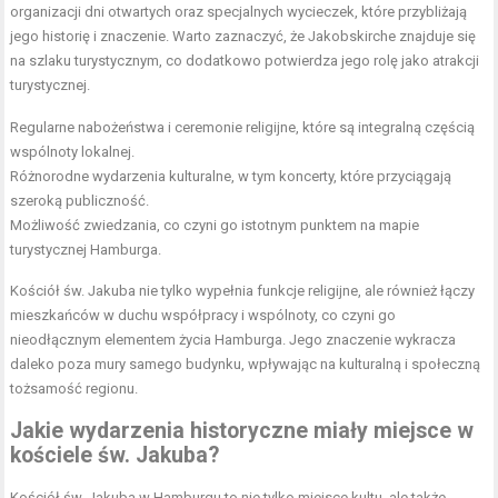
organizacji dni otwartych oraz specjalnych wycieczek, które przybliżają
jego historię i znaczenie. Warto zaznaczyć, że Jakobskirche znajduje się
na szlaku turystycznym, co dodatkowo potwierdza jego rolę jako atrakcji
turystycznej.
Regularne nabożeństwa i ceremonie religijne, które są integralną częścią
wspólnoty lokalnej.
Różnorodne wydarzenia kulturalne, w tym koncerty, które przyciągają
szeroką publiczność.
Możliwość zwiedzania, co czyni go istotnym punktem na mapie
turystycznej Hamburga.
Kościół św. Jakuba nie tylko wypełnia funkcje religijne, ale również łączy
mieszkańców w duchu współpracy i wspólnoty, co czyni go
nieodłącznym elementem życia Hamburga. Jego znaczenie wykracza
daleko poza mury samego budynku, wpływając na kulturalną i społeczną
tożsamość regionu.
Jakie wydarzenia historyczne miały miejsce w
kościele św. Jakuba?
Kościół św. Jakuba w Hamburgu to nie tylko miejsce kultu, ale także