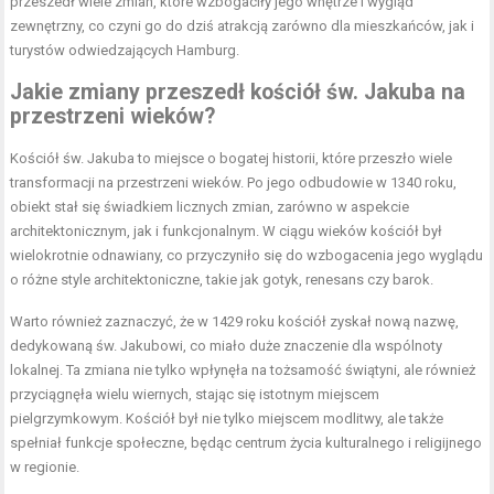
przeszedł wiele zmian, które wzbogaciły jego wnętrze i wygląd
zewnętrzny, co czyni go do dziś atrakcją zarówno dla mieszkańców, jak i
turystów odwiedzających Hamburg.
Jakie zmiany przeszedł kościół św. Jakuba na
przestrzeni wieków?
Kościół św. Jakuba to miejsce o bogatej historii, które przeszło wiele
transformacji na przestrzeni wieków. Po jego odbudowie w 1340 roku,
obiekt stał się świadkiem licznych zmian, zarówno w aspekcie
architektonicznym, jak i funkcjonalnym. W ciągu wieków kościół był
wielokrotnie odnawiany, co przyczyniło się do wzbogacenia jego wyglądu
o różne style architektoniczne, takie jak gotyk, renesans czy barok.
Warto również zaznaczyć, że w 1429 roku kościół zyskał nową nazwę,
dedykowaną św. Jakubowi, co miało duże znaczenie dla wspólnoty
lokalnej. Ta zmiana nie tylko wpłynęła na tożsamość świątyni, ale również
przyciągnęła wielu wiernych, stając się istotnym miejscem
pielgrzymkowym. Kościół był nie tylko miejscem modlitwy, ale także
spełniał funkcje społeczne, będąc centrum życia kulturalnego i religijnego
w regionie.