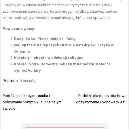
uczyniły go ważnym punktem na mapie turystycznej miasta. Dzięki
zachowanemu dziedzictwu, turyści mogą nie tylko podziwiać piękno
samej budowli, ale również poznać historię, którą ona opowiada.
Powiązane wpisy:
Bazylika św. Piotra historia i fakty
Najlepsza z najlepszych Historia Katedry św. Krzyża w
Orleanie
Kościoły i ich rola w edukacji religijnej
Kościół Notre-Dame w Quebecu w Kanadzie: Katedra i
symbol kultury
Posted in
Kościoły
Nawigacja
Podróże edukacyjne: nauka i
Podróże dla duszy: duchowe
wpisu
odkrywanie nowych kultur na całym
oczyszczenie i odnowa w Azji
świecie