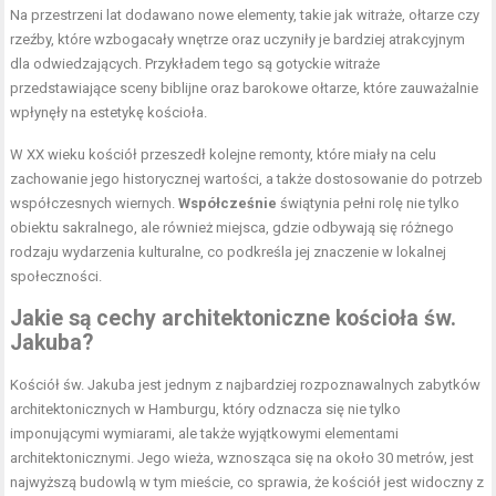
Na przestrzeni lat dodawano nowe elementy, takie jak witraże, ołtarze czy
rzeźby, które wzbogacały wnętrze oraz uczyniły je bardziej atrakcyjnym
dla odwiedzających. Przykładem tego są gotyckie witraże
przedstawiające sceny biblijne oraz barokowe ołtarze, które zauważalnie
wpłynęły na estetykę kościoła.
W XX wieku kościół przeszedł kolejne remonty, które miały na celu
zachowanie jego historycznej wartości, a także dostosowanie do potrzeb
współczesnych wiernych.
Współcześnie
świątynia pełni rolę nie tylko
obiektu sakralnego, ale również miejsca, gdzie odbywają się różnego
rodzaju wydarzenia kulturalne, co podkreśla jej znaczenie w lokalnej
społeczności.
Jakie są cechy architektoniczne kościoła św.
Jakuba?
Kościół św. Jakuba jest jednym z najbardziej rozpoznawalnych zabytków
architektonicznych w Hamburgu, który odznacza się nie tylko
imponującymi wymiarami, ale także wyjątkowymi elementami
architektonicznymi. Jego wieża, wznosząca się na około 30 metrów, jest
najwyższą budowlą w tym mieście, co sprawia, że kościół jest widoczny z