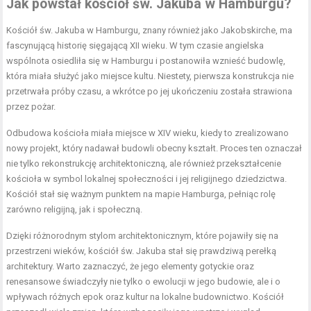
Jak powstał kościół św. Jakuba w Hamburgu?
Kościół św. Jakuba w Hamburgu, znany również jako Jakobskirche, ma
fascynującą historię sięgającą XII wieku. W tym czasie angielska
wspólnota osiedliła się w Hamburgu i postanowiła wznieść budowlę,
która miała służyć jako miejsce kultu. Niestety, pierwsza konstrukcja nie
przetrwała próby czasu, a wkrótce po jej ukończeniu została strawiona
przez pożar.
Odbudowa kościoła miała miejsce w XIV wieku, kiedy to zrealizowano
nowy projekt, który nadawał budowli obecny kształt. Proces ten oznaczał
nie tylko rekonstrukcję architektoniczną, ale również przekształcenie
kościoła w symbol lokalnej społeczności i jej religijnego dziedzictwa.
Kościół stał się ważnym punktem na mapie Hamburga, pełniąc rolę
zarówno religijną, jak i społeczną.
Dzięki różnorodnym stylom architektonicznym, które pojawiły się na
przestrzeni wieków, kościół św. Jakuba stał się prawdziwą perełką
architektury. Warto zaznaczyć, że jego elementy gotyckie oraz
renesansowe świadczyły nie tylko o ewolucji w jego budowie, ale i o
wpływach różnych epok oraz kultur na lokalne budownictwo. Kościół