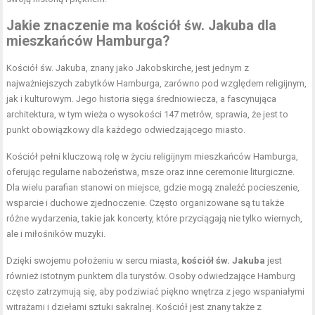
Jakie znaczenie ma kościół św. Jakuba dla
mieszkańców Hamburga?
Kościół św. Jakuba, znany jako Jakobskirche, jest jednym z
najważniejszych zabytków Hamburga, zarówno pod względem religijnym,
jak i kulturowym. Jego historia sięga średniowiecza, a fascynująca
architektura, w tym wieża o wysokości 147 metrów, sprawia, że jest to
punkt obowiązkowy dla każdego odwiedzającego miasto.
Kościół pełni kluczową rolę w życiu religijnym mieszkańców Hamburga,
oferując regularne nabożeństwa, msze oraz inne ceremonie liturgiczne.
Dla wielu parafian stanowi on miejsce, gdzie mogą znaleźć pocieszenie,
wsparcie i duchowe zjednoczenie. Często organizowane są tu także
różne wydarzenia, takie jak koncerty, które przyciągają nie tylko wiernych,
ale i miłośników muzyki.
Dzięki swojemu położeniu w sercu miasta,
kościół św. Jakuba
jest
również istotnym punktem dla turystów. Osoby odwiedzające Hamburg
często zatrzymują się, aby podziwiać piękno wnętrza z jego wspaniałymi
witrażami i dziełami sztuki sakralnej. Kościół jest znany także z