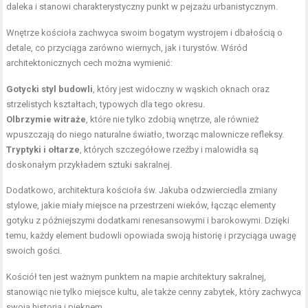
daleka i stanowi charakterystyczny punkt w pejzażu urbanistycznym.
Wnętrze kościoła zachwyca swoim bogatym wystrojem i dbałością o
detale, co przyciąga zarówno wiernych, jak i turystów. Wśród
architektonicznych cech można wymienić:
Gotycki styl budowli
, który jest widoczny w wąskich oknach oraz
strzelistych kształtach, typowych dla tego okresu.
Olbrzymie witraże
, które nie tylko zdobią wnętrze, ale również
wpuszczają do niego naturalne światło, tworząc malownicze refleksy.
Tryptyki i ołtarze
, których szczegółowe rzeźby i malowidła są
doskonałym przykładem sztuki sakralnej.
Dodatkowo, architektura kościoła św. Jakuba odzwierciedla zmiany
stylowe, jakie miały miejsce na przestrzeni wieków, łącząc elementy
gotyku z późniejszymi dodatkami renesansowymi i barokowymi. Dzięki
temu, każdy element budowli opowiada swoją historię i przyciąga uwagę
swoich gości.
Kościół ten jest ważnym punktem na mapie architektury sakralnej,
stanowiąc nie tylko miejsce kultu, ale także cenny zabytek, który zachwyca
swoją historią i pięknem.