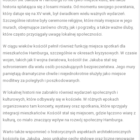
historia splatająca się z losami miasta. Od momentu swojego powstania,
który datuje się na XV wiek, był świadkiem wielu ważnych wydarzeń.
Szczególnie istotne były ceremonie religijne, które miały miejsce w jego
murach, obejmujące zarówno chrzty, jak i pogrzeby, a także ważne śluby,
które często przyciągały uwagę lokalnej społeczności.
W ciągu wieków kościół pełnił również funkcję miejsca spotkań dla
mieszkańców Hamburga, szczególnie w okresach kryzysowych. W czasie
wojen, takich jak II wojna światowa, kościół św. Jakuba stał się
schronieniem dla wielu osób poszukujących bezpieczeństwa. Jego mury
pamiętają dramatyczne chwile i niejednokrotnie służyły jako miejsce
modlitwy za poległych i poszkodowanych.
W lokalnej historii nie zabrakło również wydarzeń społecznych i
kulturowych, które odbywały się w kościele. W różnych epokach
organizowano tam koncerty, wystawy oraz spotkania, które sprzyjały
integracji mieszkańców. Kościół stał się miejscem, gdzie łączono wiarę z
kulturą, co miało znaczący wpływ na rozwój społeczny Hamburga.
Warto także wspomnieć o historycznych aspektach architektonicznych
kościoła św. Jakuba. Jego unikalne cechy stylowe oraz liczne renowacje