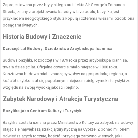
Zaprojektowana przez brytyjskiego architekta Sir George’a Edmunda
Streeta, znany z projektowania katedry w Liverpoolu, bazylika jest
przykładem neogotyckiego stylu z kopułą i czterema wieżami, ozdobiona
posągami świętych.
Historia Budowy i Znaczenie
Dziesięć Lat Budowy: Dziedzictwo Arcybiskupa Ioannisa
Budowa bazyliki, rozpoczęta w 1879 roku przez arcybiskupa Ioannisa,
trwała dziesięć lat. Oficjalne otwarcie miało miejsce w 1888 roku.
Kosztowna budowa miała znaczący wpływ na gospodarkę regionu, a
kościół szybko stał się popularnym miejscem pielgrzymek i turystyki ze
względu na swoją wysoką jakość i piękno.
Zabytek Narodowy i Atrakcja Turystyczna
Bazylika jako Centrum Kultury i Turystyki
Bazylika została uznana przez Ministerstwo Kultury za zabytek narodowy,
stając się największą atrakcją turystyczną na Cyprze. Z ponad milionem
odwiedzających rocznie, kościół przyciąga zarówno wiernych, jak i