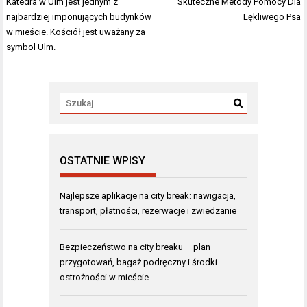
Nawigacja
Katedra w Ulm jest jednym z
Skuteczne Metody Pomocy Dla
wpisu
najbardziej imponujących budynków
Lękliwego Psa
w mieście. Kościół jest uważany za
symbol Ulm.
OSTATNIE WPISY
Najlepsze aplikacje na city break: nawigacja,
transport, płatności, rezerwacje i zwiedzanie
Bezpieczeństwo na city breaku – plan
przygotowań, bagaż podręczny i środki
ostrożności w mieście