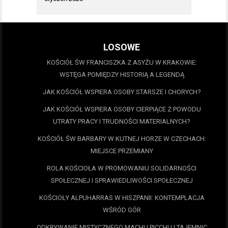
LOSOWE
KOŚCIÓŁ ŚW FRANCISZKA Z ASYŻU W KRAKOWIE:
WSTĘGA POMIĘDZY HISTORIĄ A LEGENDĄ
JAK KOŚCIÓŁ WSPIERA OSOBY STARSZE I CHORYCH?
JAK KOŚCIÓŁ WSPIERA OSOBY CIERPIĄCE Z POWODU
UTRATY PRACY I TRUDNOŚCI MATERIALNYCH?
KOŚCIÓŁ ŚW BARBARY W KUTNEJ HORZE W CZECHACH:
MIEJSCE PRZEMIANY
ROLA KOŚCIOŁA W PROMOWANIU SOLIDARNOŚCI
SPOŁECZNEJ I SPRAWIEDLIWOŚCI SPOŁECZNEJ
KOŚCIOŁY ALPUHARRAS W HISZPANII: KONTEMPLACJA
WŚRÓD GÓR
ODKRYWANIE MISTYCZNEGO MACHU PICCHU I TAJEMNIC