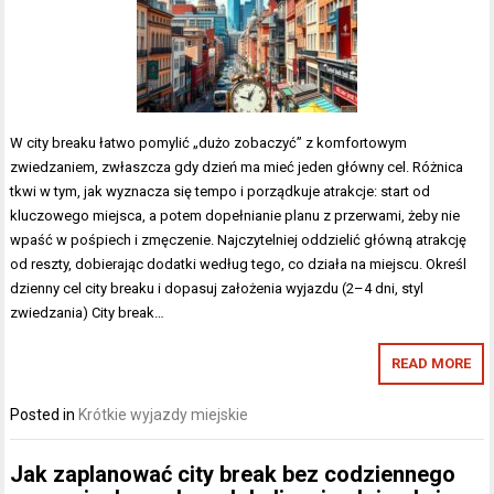
W city breaku łatwo pomylić „dużo zobaczyć” z komfortowym
zwiedzaniem, zwłaszcza gdy dzień ma mieć jeden główny cel. Różnica
tkwi w tym, jak wyznacza się tempo i porządkuje atrakcje: start od
kluczowego miejsca, a potem dopełnianie planu z przerwami, żeby nie
wpaść w pośpiech i zmęczenie. Najczytelniej oddzielić główną atrakcję
od reszty, dobierając dodatki według tego, co działa na miejscu. Określ
dzienny cel city breaku i dopasuj założenia wyjazdu (2–4 dni, styl
zwiedzania) City break…
READ MORE
Posted in
Krótkie wyjazdy miejskie
Jak zaplanować city break bez codziennego