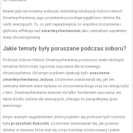
Nawet jeśli nie możemy wskazać dokładnej lokalizacji Soboru Historii
Zmartwychwstania, jego przesłanie pozostaje wyjątkowo istotne dla
osób wierzących. To, co jest najważniejsze, to wspólne zrozumienie i
głęboka refleksja nad
zmartwychwstaniem
jako centralnym aspektem
wiary chrześcijańskiej.
Jakie tematy były poruszane podczas soboru?
Podczas Soboru Historii Zmartwychwstania poruszono wiele istotnych
tematów, które miały ogromne znaczenie dla wczesnego
chrześcijaństwa. Głównym punktem dyskusji było
znaczenie
zmartwychwstania Jezusa
. Uczniowie zastanawiali się, jak ten
centralny element wiary wpływa na zrozumienie Boga oraz na relację ludzi
z Nim. Zmartwychwstanie stanowi nie tylko fundament nauczania, ale
także źródło nadziei dla wierzących, oferując im perspektywę życia
wiecznego.
Innym ważnym zagadnieniem, które pojawiło się podczas tych rozmów,
była
przyszłość Kościoła
. Uczniowie zastanawiali się, jak powinni
działać w świecie, który stał się coraz bardziej zróżnicowany i pełen