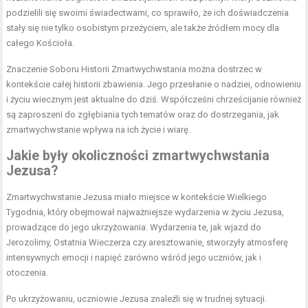
podzielili się swoimi świadectwami, co sprawiło, że ich doświadczenia
stały się nie tylko osobistym przeżyciem, ale także źródłem mocy dla
całego Kościoła.
Znaczenie Soboru Historii Zmartwychwstania można dostrzec w
kontekście całej historii zbawienia. Jego przesłanie o nadziei, odnowieniu
i życiu wiecznym jest aktualne do dziś. Współcześni chrześcijanie również
są zaproszeni do zgłębiania tych tematów oraz do dostrzegania, jak
zmartwychwstanie wpływa na ich życie i wiarę.
Jakie były okoliczności zmartwychwstania
Jezusa?
Zmartwychwstanie Jezusa miało miejsce w kontekście Wielkiego
Tygodnia, który obejmował najważniejsze wydarzenia w życiu Jezusa,
prowadzące do jego ukrzyżowania. Wydarzenia te, jak wjazd do
Jerozolimy, Ostatnia Wieczerza czy aresztowanie, stworzyły atmosferę
intensywnych emocji i napięć zarówno wśród jego uczniów, jak i
otoczenia.
Po ukrzyżowaniu, uczniowie Jezusa znaleźli się w trudnej sytuacji.