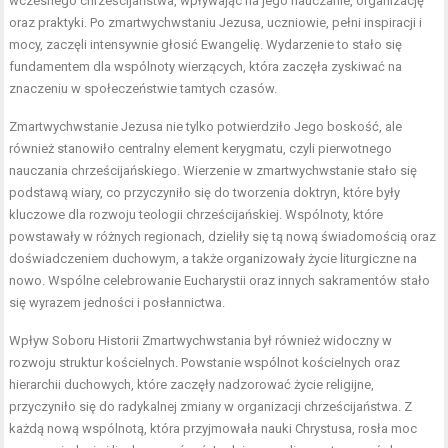
wczesnego chrześcijaństwa, wpływając na jego nauczanie, organizację
oraz praktyki. Po zmartwychwstaniu Jezusa, uczniowie, pełni inspiracji i
mocy, zaczęli intensywnie głosić Ewangelię. Wydarzenie to stało się
fundamentem dla wspólnoty wierzących, która zaczęła zyskiwać na
znaczeniu w społeczeństwie tamtych czasów.
Zmartwychwstanie Jezusa nie tylko potwierdziło Jego boskość, ale
również stanowiło centralny element kerygmatu, czyli pierwotnego
nauczania chrześcijańskiego. Wierzenie w zmartwychwstanie stało się
podstawą wiary, co przyczyniło się do tworzenia doktryn, które były
kluczowe dla rozwoju teologii chrześcijańskiej. Wspólnoty, które
powstawały w różnych regionach, dzieliły się tą nową świadomością oraz
doświadczeniem duchowym, a także organizowały życie liturgiczne na
nowo. Wspólne celebrowanie Eucharystii oraz innych sakramentów stało
się wyrazem jedności i posłannictwa.
Wpływ Soboru Historii Zmartwychwstania był również widoczny w
rozwoju struktur kościelnych. Powstanie wspólnot kościelnych oraz
hierarchii duchowych, które zaczęły nadzorować życie religijne,
przyczyniło się do radykalnej zmiany w organizacji chrześcijaństwa. Z
każdą nową wspólnotą, która przyjmowała nauki Chrystusa, rosła moc