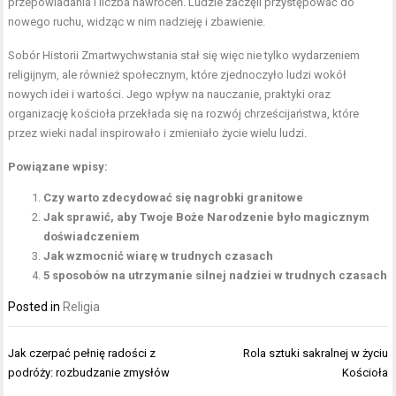
przepowiadania i liczba nawróceń. Ludzie zaczęli przystępować do
nowego ruchu, widząc w nim nadzieję i zbawienie.
Sobór Historii Zmartwychwstania stał się więc nie tylko wydarzeniem
religijnym, ale również społecznym, które zjednoczyło ludzi wokół
nowych idei i wartości. Jego wpływ na nauczanie, praktyki oraz
organizację kościoła przekłada się na rozwój chrześcijaństwa, które
przez wieki nadal inspirowało i zmieniało życie wielu ludzi.
Powiązane wpisy:
Czy warto zdecydować się nagrobki granitowe
Jak sprawić, aby Twoje Boże Narodzenie było magicznym
doświadczeniem
Jak wzmocnić wiarę w trudnych czasach
5 sposobów na utrzymanie silnej nadziei w trudnych czasach
Posted in
Religia
Nawigacja
Jak czerpać pełnię radości z
Rola sztuki sakralnej w życiu
wpisu
podróży: rozbudzanie zmysłów
Kościoła