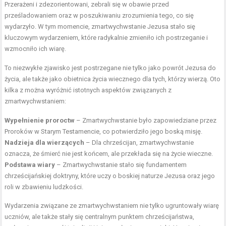
Przerażeni i zdezorientowani, zebrali się w obawie przed
prześladowaniem oraz w poszukiwaniu zrozumienia tego, co się
wydarzyło. W tym momencie, zmartwychwstanie Jezusa stało się
kluczowym wydarzeniem, które radykalnie zmieniło ich postrzeganie i
wzmocniło ich wiarę.
To niezwykłe zjawisko jest postrzegane nie tylko jako powrót Jezusa do
życia, ale także jako obietnica życia wiecznego dla tych, którzy wierzą. Oto
kilka z można wyróżnić istotnych aspektów związanych z
zmartwychwstaniem:
Wypełnienie proroctw
– Zmartwychwstanie było zapowiedziane przez
Proroków w Starym Testamencie, co potwierdziło jego boską misję.
Nadzieja dla wierzących
– Dla chrześcijan, zmartwychwstanie
oznacza, że śmierć nie jest końcem, ale przekłada się na życie wieczne.
Podstawa wiary
– Zmartwychwstanie stało się fundamentem
chrześcijańskiej doktryny, które uczy o boskiej naturze Jezusa oraz jego
roli w zbawieniu ludzkości.
Wydarzenia związane ze zmartwychwstaniem nie tylko ugruntowały wiarę
uczniów, ale także stały się centralnym punktem chrześcijaństwa,