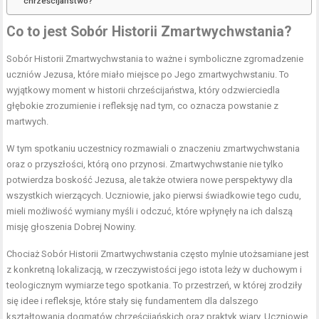
chrześcijaństwo?
Co to jest Sobór Historii Zmartwychwstania?
Sobór Historii Zmartwychwstania to ważne i symboliczne zgromadzenie
uczniów Jezusa, które miało miejsce po Jego zmartwychwstaniu. To
wyjątkowy moment w historii chrześcijaństwa, który odzwierciedla
głębokie zrozumienie i refleksję nad tym, co oznacza powstanie z
martwych.
W tym spotkaniu uczestnicy rozmawiali o znaczeniu zmartwychwstania
oraz o przyszłości, którą ono przynosi. Zmartwychwstanie nie tylko
potwierdza boskość Jezusa, ale także otwiera nowe perspektywy dla
wszystkich wierzących. Uczniowie, jako pierwsi świadkowie tego cudu,
mieli możliwość wymiany myśli i odczuć, które wpłynęły na ich dalszą
misję głoszenia Dobrej Nowiny.
Chociaż Sobór Historii Zmartwychwstania często mylnie utożsamiane jest
z konkretną lokalizacją, w rzeczywistości jego istota leży w duchowym i
teologicznym wymiarze tego spotkania. To przestrzeń, w której zrodziły
się idee i refleksje, które stały się fundamentem dla dalszego
kształtowania dogmatów chrześcijańskich oraz praktyk wiary. Uczniowie