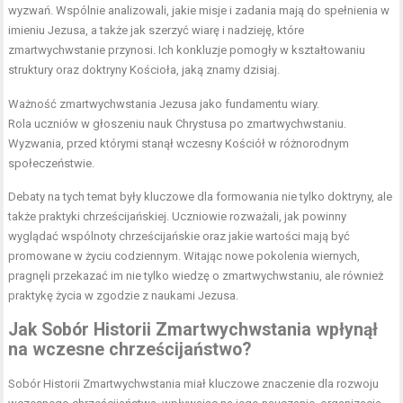
wyzwań. Wspólnie analizowali, jakie misje i zadania mają do spełnienia w
imieniu Jezusa, a także jak szerzyć wiarę i nadzieję, które
zmartwychwstanie przynosi. Ich konkluzje pomogły w kształtowaniu
struktury oraz doktryny Kościoła, jaką znamy dzisiaj.
Ważność zmartwychwstania Jezusa jako fundamentu wiary.
Rola uczniów w głoszeniu nauk Chrystusa po zmartwychwstaniu.
Wyzwania, przed którymi stanął wczesny Kościół w różnorodnym
społeczeństwie.
Debaty na tych temat były kluczowe dla formowania nie tylko doktryny, ale
także praktyki chrześcijańskiej. Uczniowie rozważali, jak powinny
wyglądać wspólnoty chrześcijańskie oraz jakie wartości mają być
promowane w życiu codziennym. Witając nowe pokolenia wiernych,
pragnęli przekazać im nie tylko wiedzę o zmartwychwstaniu, ale również
praktykę życia w zgodzie z naukami Jezusa.
Jak Sobór Historii Zmartwychwstania wpłynął
na wczesne chrześcijaństwo?
Sobór Historii Zmartwychwstania miał kluczowe znaczenie dla rozwoju