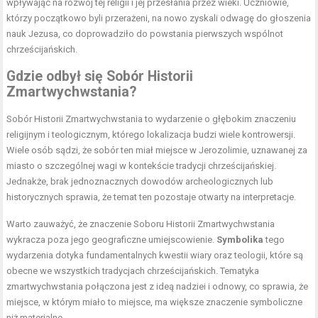
wpływając na rozwój tej religii i jej przesłania przez wieki. Uczniowie,
którzy początkowo byli przerażeni, na nowo zyskali odwagę do głoszenia
nauk Jezusa, co doprowadziło do powstania pierwszych wspólnot
chrześcijańskich.
Gdzie odbył się Sobór Historii
Zmartwychwstania?
Sobór Historii Zmartwychwstania to wydarzenie o głębokim znaczeniu
religijnym i teologicznym, którego lokalizacja budzi wiele kontrowersji.
Wiele osób sądzi, że sobór ten miał miejsce w Jerozolimie, uznawanej za
miasto o szczególnej wagi w kontekście tradycji chrześcijańskiej.
Jednakże, brak jednoznacznych dowodów archeologicznych lub
historycznych sprawia, że temat ten pozostaje otwarty na interpretacje.
Warto zauważyć, że znaczenie Soboru Historii Zmartwychwstania
wykracza poza jego geograficzne umiejscowienie.
Symbolika
tego
wydarzenia dotyka fundamentalnych kwestii wiary oraz teologii, które są
obecne we wszystkich tradycjach chrześcijańskich. Tematyka
zmartwychwstania połączona jest z ideą nadziei i odnowy, co sprawia, że
miejsce, w którym miało to miejsce, ma większe znaczenie symboliczne
niż materialne.