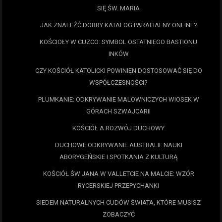
SIĘ ŚW. MARIA
JAK ZNALEŹĆ DOBRY KATALOG PARAFIALNY ONLINE?
KOŚCIOŁY W CUZCO: SYMBOL OSTATNIEGO BASTIONU
INKÓW
CZY KOŚCIÓŁ KATOLICKI POWINIEN DOSTOSOWAĆ SIĘ DO
WSPÓŁCZESNOŚCI?
PLUMKANIE: ODKRYWANIE MALOWNICZYCH WIOSEK W
GÓRACH SZWAJCARII
KOŚCIÓŁ A ROZWÓJ DUCHOWY
DUCHOWE ODKRYWANIE AUSTRALII: NAUKI
ABORYGEŃSKIE I SPOTKANIA Z KULTURĄ
KOŚCIÓŁ ŚW JANA W VALLETCIE NA MALCIE: WZÓR
RYCERSKIEJ PRZEPYCHANKI
SIEDEM NATURALNYCH CUDÓW ŚWIATA, KTÓRE MUSISZ
ZOBACZYĆ