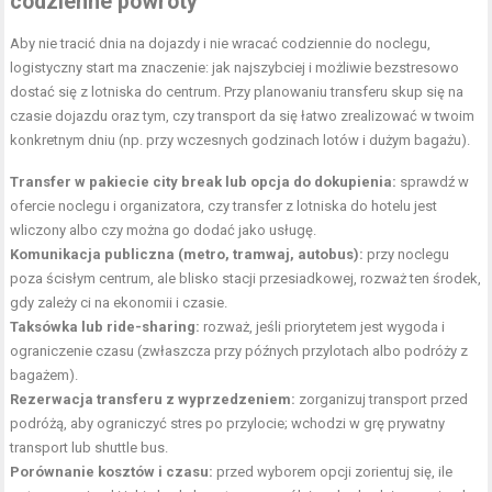
codzienne powroty
Aby nie tracić dnia na dojazdy i nie wracać codziennie do noclegu,
logistyczny start ma znaczenie: jak najszybciej i możliwie bezstresowo
dostać się z lotniska do centrum. Przy planowaniu transferu skup się na
czasie dojazdu oraz tym, czy transport da się łatwo zrealizować w twoim
konkretnym dniu (np. przy wczesnych godzinach lotów i dużym bagażu).
Transfer w pakiecie city break lub opcja do dokupienia:
sprawdź w
ofercie noclegu i organizatora, czy transfer z lotniska do hotelu jest
wliczony albo czy można go dodać jako usługę.
Komunikacja publiczna (metro, tramwaj, autobus):
przy noclegu
poza ścisłym centrum, ale blisko stacji przesiadkowej, rozważ ten środek,
gdy zależy ci na ekonomii i czasie.
Taksówka lub ride-sharing:
rozważ, jeśli priorytetem jest wygoda i
ograniczenie czasu (zwłaszcza przy późnych przylotach albo podróży z
bagażem).
Rezerwacja transferu z wyprzedzeniem:
zorganizuj transport przed
podróżą, aby ograniczyć stres po przylocie; wchodzi w grę prywatny
transport lub shuttle bus.
Porównanie kosztów i czasu:
przed wyborem opcji zorientuj się, ile