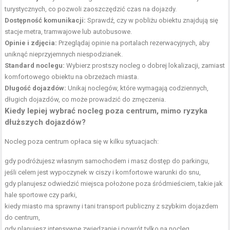
turystycznych, co pozwoli zaoszczędzić czas na dojazdy.
Dostępność komunikacji:
Sprawdź, czy w pobliżu obiektu znajdują się
stacje metra, tramwajowe lub autobusowe.
Opinie i zdjęcia:
Przeglądaj opinie na portalach rezerwacyjnych, aby
uniknąć nieprzyjemnych niespodzianek.
Standard noclegu:
Wybierz prostszy nocleg o dobrej lokalizacji, zamiast
komfortowego obiektu na obrzeżach miasta.
Długość dojazdów:
Unikaj noclegów, które wymagają codziennych,
długich dojazdów, co może prowadzić do zmęczenia.
Kiedy lepiej wybrać nocleg poza centrum, mimo ryzyka
dłuższych dojazdów?
Nocleg poza centrum opłaca się w kilku sytuacjach:
gdy podróżujesz własnym samochodem i masz dostęp do parkingu,
jeśli celem jest wypoczynek w ciszy i komfortowe warunki do snu,
gdy planujesz odwiedzić miejsca położone poza śródmieściem, takie jak
hale sportowe czy parki,
kiedy miasto ma sprawny i tani transport publiczny z szybkim dojazdem
do centrum,
gdy planujesz intensywne zwiedzanie i powrót tylko na nocleg,