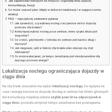
Jak zaplanować transport na miejscu i logistykę dnia (spacer,
komunikacja, trasy)
Co może zepsuć plan: błędy w doborze lokalizacji i w zagęszczeniu
atrakcji
FAQ – najczęściej zadawane pytania
Jak sprawdzić, czy wybrany nocleg rzeczywiście skróci dojazdy
podczas city breaku?
Kiedy lepiej wybrać nocleg poza centrum, mimo ryzyka dłuższych
dojazdów?
Co zrobić, gdy transfer z lotniska do centrum jest bardzo długi i
męczący?
Jak reagować, jeśli w trakcie city breaku plan okazuje się zbyt
intensywny?
Co może wskazywać, że tempo zwiedzania jest nieodpowiednie dla
naszego poziomu energii?
Lokalizacja noclegu ograniczająca dojazdy w
ciągu dnia
Na city break znaczenie ma wybór
lokalizacji noclegu
, bo wpływa na
czas i energię tracone na dojazdy. Nocleg w centrum lub blisko głównych
linii komunikacji miejskiej ułatwia
szybki powrót na odpoczynek w
ciągu dnia
i pozwala utrzymać tempo zwiedzania bez przeciążenia.