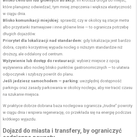
Blisko centrum lub głównych atrakcji:
im krótsza droga do miejsc,
które planujesz odwiedzać, tym mniej zmęczenia i większa elastyczność
w ciągu dnia.
Blisko komunikacji miejskiej:
sprawdź, czy w okolicy są
stacje metra
albo przystanki
tramwajowe
i inne główne linie — to ogranicza potrzebę
długich dojazdów.
Priorytet dla lokalizacji nad standardem:
gdy lokalizacja jest bardzo
dobra, często korzystniej wypada nocleg o niższym standardzie niż
droższy, ale oddalony od centrum.
Wyżywienie lub dostęp do restauracji:
wybierz miejsce z opcją
wyżywienia albo nocleg blisko punktów gastronomicznych — to ułatwia
odpoczynek i szybszy powrót do planu.
Jeśli jedziesz samochodem — parking:
uwzględnij dostępność
parkingu oraz zasady parkowania w okolicy noclegu, aby nie tracić czasu
na szukanie miejsca.
W praktyce dobrze dobrana baza noclegowa ogranicza „trudne” powroty
w ciągu dnia i wspiera regenerację, co przekłada się na energię podczas
krótkiego wyjazdu.
Dojazd do miasta i transfery, by ograniczyć