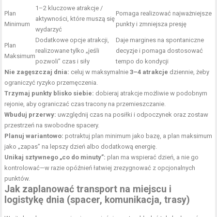
1–2 kluczowe atrakcje /
Plan
Pomaga realizować najważniejsze
aktywności, które muszą się
Minimum
punkty i zmniejsza presję
wydarzyć
Dodatkowe opcje atrakcji,
Daje margines na spontaniczne
Plan
realizowane tylko „jeśli
decyzje i pomaga dostosować
Maksimum
pozwoli” czas i siły
tempo do kondycji
Nie zagęszczaj dnia:
celuj w maksymalnie
3–4 atrakcje
dziennie, żeby
ograniczyć ryzyko przemęczenia.
Trzymaj punkty blisko siebie:
dobieraj atrakcje możliwie w podobnym
rejonie, aby ograniczać czas tracony na przemieszczanie.
Wbuduj przerwy:
uwzględnij czas na posiłki i odpoczynek oraz zostaw
przestrzeń na swobodne spacery.
Planuj wariantowo:
potraktuj plan minimum jako bazę, a plan maksimum
jako „zapas” na lepszy dzień albo dodatkową energię.
Unikaj sztywnego „co do minuty”:
plan ma wspierać dzień, a nie go
kontrolować—w razie opóźnień łatwiej zrezygnować z opcjonalnych
punktów.
Jak
zaplanować transport na miejscu i
logistykę
dnia (spacer, komunikacja, trasy)