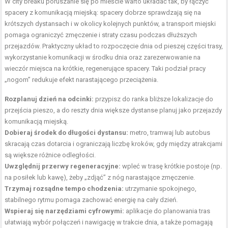
W city breaku poruszanie się po mieście warto układać tak, by łączyć
spacery z komunikacją miejską: spacery dobrze sprawdzają się na
krótszych dystansach i w okolicy kolejnych punktów, a transport miejski
pomaga ograniczyć zmęczenie i straty czasu podczas dłuższych
przejazdów. Praktyczny układ to rozpoczęcie dnia od pieszej części trasy,
wykorzystanie komunikacji w środku dnia oraz zarezerwowanie na
wieczór miejsca na krótkie, regenerujące spacery. Taki podział pracy
„nogom” redukuje efekt narastającego przeciążenia.
Rozplanuj dzień na odcinki:
przypisz do ranka bliższe lokalizacje do
przejścia pieszo, a do reszty dnia większe dystanse planuj jako przejazdy
komunikacją miejską.
Dobieraj środek do długości dystansu:
metro, tramwaj lub autobus
skracają czas dotarcia i ograniczają liczbę kroków, gdy między atrakcjami
są większe różnice odległości.
Uwzględnij przerwy regeneracyjne:
wpleć w trasę krótkie postoje (np.
na posiłek lub kawę), żeby „zdjąć” z nóg narastające zmęczenie.
Trzymaj rozsądne tempo chodzenia:
utrzymanie spokojnego,
stabilnego rytmu pomaga zachować energię na cały dzień.
Wspieraj się narzędziami cyfrowymi:
aplikacje do planowania tras
ułatwiają wybór połączeń i nawigację w trakcie dnia, a także pomagają