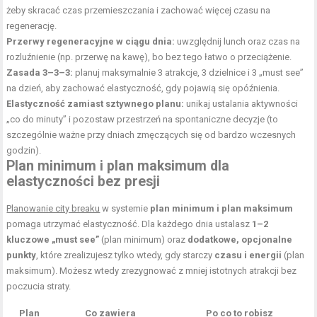
żeby skracać czas przemieszczania i zachować więcej czasu na
regenerację.
Przerwy regeneracyjne w ciągu dnia:
uwzględnij lunch oraz czas na
rozluźnienie (np. przerwę na kawę), bo bez tego łatwo o przeciążenie.
Zasada 3–3–3:
planuj maksymalnie 3 atrakcje, 3 dzielnice i 3 „must see”
na dzień, aby zachować elastyczność, gdy pojawią się opóźnienia.
Elastyczność zamiast sztywnego planu:
unikaj ustalania aktywności
„co do minuty” i pozostaw przestrzeń na spontaniczne decyzje (to
szczególnie ważne przy dniach zmęczących się od bardzo wczesnych
godzin).
Plan minimum i plan maksimum dla
elastyczności bez presji
Planowanie city breaku
w systemie
plan minimum i plan maksimum
pomaga utrzymać elastyczność. Dla każdego dnia ustalasz
1–2
kluczowe „must see”
(plan minimum) oraz
dodatkowe, opcjonalne
punkty
, które zrealizujesz tylko wtedy, gdy starczy
czasu i energii
(plan
maksimum). Możesz wtedy zrezygnować z mniej istotnych atrakcji bez
poczucia straty.
Plan
Co zawiera
Po co to robisz