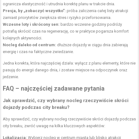
ogranicza elastyczność i utrudnia korektę planu w trakcie dnia.
Presja, by „zobaczyć wszystko”:
próba zaliczenia całej listy atrakcji
zamiast priorytetów zwiększa stres i ryzyko przeforsowania.
Wczesne loty i skrócony sen:
bardzo wczesne godziny podróży
potrafią skrócić czas na regenerację, co w praktyce pogarsza komfort
kolejnych aktywności.
Nocleg daleko od centrum:
dłuższe dojazdy w ciągu dnia zabierają
energię i czas na faktyczne zwiedzanie.
Jedna korekta, która najczęściej działa: wyłącz z planu elementy, które nie
pasują do energii danego dnia, i zostaw miejsce na odpoczynek oraz
jedzenie.
FAQ – najczęściej zadawane pytania
Jak sprawdzić, czy wybrany nocleg rzeczywiście skróci
dojazdy podczas city breaku?
Aby sprawdzić, czy wybrany nocleg rzeczywiście skróci dojazdy podczas
city breaku, zwróć uwagę na kilka kluczowych aspektów:
Lokalizacja:
Wybierz nocleg w centrum miasta lub blisko atrakcji