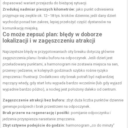
dopasować wariant przejazdu do bieżącej sytuacji.
Zredukuj nadmiar pieszych kilometrów:
jako punkt odniesienia
przyjmuje się zwykle ok. 12–18 tys. kroków dziennie; jeśli dany dzień
wychodzi ponad ten zakres, lepiej przełożyć część dystansów na
komunikację miejską.
Co może zepsuć plan: błędy w doborze
lokalizacji i w zagęszczeniu atrakcji
Najczęstsze błędy w przygotowaniach city breaku dotyczą głównie
zagęszczenia planu i braku buforu na odpoczynek. Jeśli dzień jest
przeładowany punktami, a harmonogram nie zostawia miejsca na sen,
przerwy i jedzenie, w kolejnych godzinach szybko rośnie ryzyko
zmęczenia i frustracji. Dodatkowo city break potrafi być najbardziej
męczący wtedy, gdy start lotu wypada bardzo wcześnie (lub gdy wyjazd
wypadnie bardzo późno), a nocleg jest położony daleko od centrum.
Zagęszczenie atrakcji bez buforu:
zbyt duża liczba punktów dziennie
generuje pośpiech i brak przestrzeni na odpoczynek.
Brak przerw na regenerację i posiłki:
pomijanie odpoczynku i
jedzenia przyspiesza narastanie zmęczenia.
Zbyt sztywne podejście do godzin:
harmonogram „co do minuty”