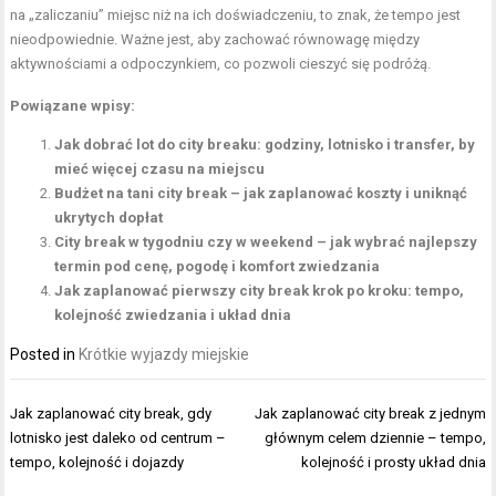
na „zaliczaniu” miejsc niż na ich doświadczeniu, to znak, że tempo jest
nieodpowiednie. Ważne jest, aby zachować równowagę między
aktywnościami a odpoczynkiem, co pozwoli cieszyć się podróżą.
Powiązane wpisy:
Jak dobrać lot do city breaku: godziny, lotnisko i transfer, by
mieć więcej czasu na miejscu
Budżet na tani city break – jak zaplanować koszty i uniknąć
ukrytych dopłat
City break w tygodniu czy w weekend – jak wybrać najlepszy
termin pod cenę, pogodę i komfort zwiedzania
Jak zaplanować pierwszy city break krok po kroku: tempo,
kolejność zwiedzania i układ dnia
Posted in
Krótkie wyjazdy miejskie
Nawigacja
Jak zaplanować city break, gdy
Jak zaplanować city break z jednym
wpisu
lotnisko jest daleko od centrum –
głównym celem dziennie – tempo,
tempo, kolejność i dojazdy
kolejność i prosty układ dnia