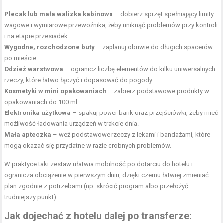
Plecak lub mała walizka kabinowa
– dobierz sprzęt spełniający limity
wagowe i wymiarowe przewoźnika, żeby uniknąć problemów przy kontroli
i na etapie przesiadek.
Wygodne, rozchodzone buty
– zaplanuj obuwie do długich spacerów
po mieście.
Odzież warstwowa
– ogranicz liczbę elementów do kilku uniwersalnych
rzeczy, które łatwo łączyć i dopasować do pogody.
Kosmetyki w mini opakowaniach
– zabierz podstawowe produkty w
opakowaniach do 100 ml.
Elektronika użytkowa
– spakuj power bank oraz przejściówki, żeby mieć
możliwość ładowania urządzeń w trakcie dnia.
Mała apteczka
– weź podstawowe rzeczy z lekami i bandażami, które
mogą okazać się przydatne w razie drobnych problemów.
W praktyce taki zestaw ułatwia mobilność po dotarciu do hotelu i
ogranicza obciążenie w pierwszym dniu, dzięki czemu łatwiej zmieniać
plan zgodnie z potrzebami (np. skrócić program albo przełożyć
trudniejszy punkt).
Jak dojechać z hotelu dalej po transferze: