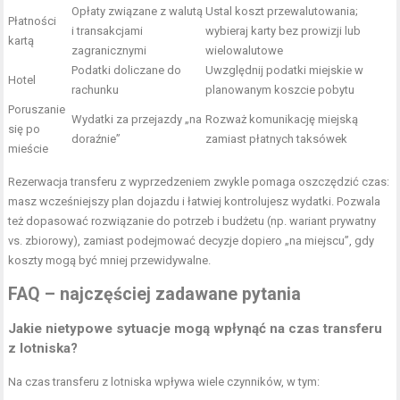
Opłaty związane z walutą
Ustal koszt przewalutowania;
Płatności
i transakcjami
wybieraj karty bez prowizji lub
kartą
zagranicznymi
wielowalutowe
Podatki doliczane do
Uwzględnij podatki miejskie w
Hotel
rachunku
planowanym koszcie pobytu
Poruszanie
Wydatki za przejazdy „na
Rozważ komunikację miejską
się po
doraźnie”
zamiast płatnych taksówek
mieście
Rezerwacja transferu z wyprzedzeniem zwykle pomaga oszczędzić czas:
masz wcześniejszy plan dojazdu i łatwiej kontrolujesz wydatki. Pozwala
też dopasować rozwiązanie do potrzeb i budżetu (np. wariant prywatny
vs. zbiorowy), zamiast podejmować decyzje dopiero „na miejscu”, gdy
koszty mogą być mniej przewidywalne.
FAQ – najczęściej zadawane pytania
Jakie nietypowe sytuacje mogą wpłynąć na czas transferu
z lotniska?
Na czas transferu z lotniska wpływa wiele czynników, w tym: