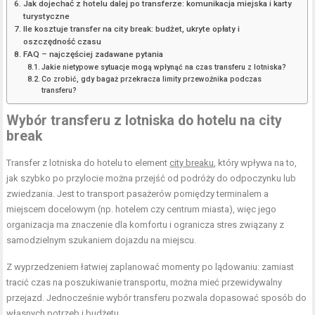
Jak dojechać z hotelu dalej po transferze: komunikacja miejska i karty
turystyczne
Ile kosztuje transfer na city break: budżet, ukryte opłaty i
oszczędność czasu
FAQ – najczęściej zadawane pytania
Jakie nietypowe sytuacje mogą wpłynąć na czas transferu z lotniska?
Co zrobić, gdy bagaż przekracza limity przewoźnika podczas
transferu?
Wybór transferu z lotniska do hotelu na city
break
Transfer z lotniska do hotelu to element
city breaku
, który wpływa na to,
jak szybko po przylocie można przejść od podróży do odpoczynku lub
zwiedzania. Jest to transport pasażerów pomiędzy terminalem a
miejscem docelowym (np. hotelem czy centrum miasta), więc jego
organizacja ma znaczenie dla komfortu i ogranicza stres związany z
samodzielnym szukaniem dojazdu na miejscu.
Z wyprzedzeniem łatwiej zaplanować momenty po lądowaniu: zamiast
tracić czas na poszukiwanie transportu, można mieć przewidywalny
przejazd. Jednocześnie wybór transferu pozwala dopasować sposób do
własnych potrzeb i budżetu.