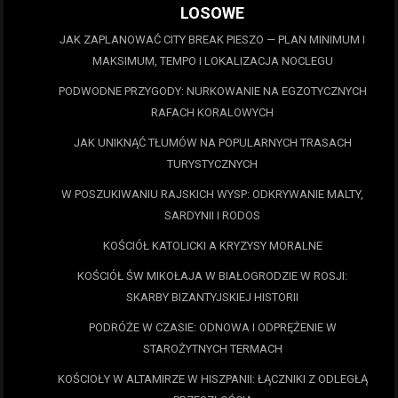
LOSOWE
JAK ZAPLANOWAĆ CITY BREAK PIESZO — PLAN MINIMUM I
MAKSIMUM, TEMPO I LOKALIZACJA NOCLEGU
PODWODNE PRZYGODY: NURKOWANIE NA EGZOTYCZNYCH
RAFACH KORALOWYCH
JAK UNIKNĄĆ TŁUMÓW NA POPULARNYCH TRASACH
TURYSTYCZNYCH
W POSZUKIWANIU RAJSKICH WYSP: ODKRYWANIE MALTY,
SARDYNII I RODOS
KOŚCIÓŁ KATOLICKI A KRYZYSY MORALNE
KOŚCIÓŁ ŚW MIKOŁAJA W BIAŁOGRODZIE W ROSJI:
SKARBY BIZANTYJSKIEJ HISTORII
PODRÓŻE W CZASIE: ODNOWA I ODPRĘŻENIE W
STAROŻYTNYCH TERMACH
KOŚCIOŁY W ALTAMIRZE W HISZPANII: ŁĄCZNIKI Z ODLEGŁĄ