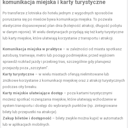
komunikacja miejska i karty turystyczne
Po transferze z lotniska do hotelu jednym z wygodnych sposobów
poruszania się po mieście bywa komunikacja miejska. To pozwala
elastycznie dopasowywać plan dnia (kolejność atrakcji, długość pobytu
w danym rejonie). W wielu destynacjach przydają się też karty turystyczne
lub karty miejskie, które ułatwiają korzystanie z transportu i atrakcji.
Komunikacja miejska w praktyce
– w zależności od miasta spotkasz
autobusy, tramwaje, metro lub pociągi podmiejskie; przed wyjściem
sprawdź rozkład jazdy i przebieg tras, szczególnie gdy planujesz
przejazdy poza „szczytem”.
Karty turystyczne
– w wielu miastach oferują nielimitowane lub
zniżkowe korzystanie z komunikacji miejskiej oraz z atrakcji turystycznych
podczas city breaku.
Karty miejskie ułatwiające dostęp
– poza kartami turystycznymi
możesz spotkać rozwiązania miejskie, które ułatwiają wchodzenie w
system transportu i dostęp do wybranych punktów (np. zintegrowane
bilety lub przepustki na atrakcje).
Zakup biletów i dostępność
– bilety zwykle można kupić w automatach
lub w aplikacjach mobilnych.