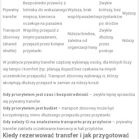
Bezpośredni przewóz z
Zwykle
Prywatny
lotniska do wskazanego
Wyższa, brak
krótszy, bez
Wyższy
transfer
miejsca, kierowca
współpasażerów
przystanków
oczekuje na pasażera
po drodze
Transport
Wspólny przejazd z
Zwykle
Niższa/średnia,
zbiorowy
innymi pasażerami,
dłuższy,
zależna od
Niższy
(shared
przejazd przez kolejne
przez
organizacji trasy
shuttle)
przystanki
postoje
W praktyce prywatny transfer częściej wybierają osoby, dla których liczy
się tempo i komfort (np. planują dojazd bez czekania na innych
uczestników przejazdu). Transport zbiorowy wybierają ci, którzy
akceptują dłuższy przejazd w zamian za niższy koszt.
Gdy priorytetem jest czas i bezpośredniość
– zwykle lepiej sprawdza
się prywatny transfer.
Gdy priorytetem jest budżet
– transport zbiorowy może być
korzystniejszy, mimo dłuższego przejazdu przez przystanki.
Gdy zależy Ci na znalezieniu transportu przy przylocie
– prywatny
transfer zakłada oczekiwanie kierowcy w hali przylotów.
Kiedy rezerwować transfer i jak przygotować