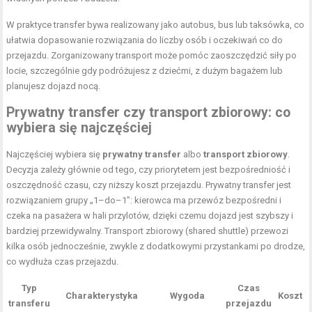
W praktyce transfer bywa realizowany jako autobus, bus lub taksówka, co
ułatwia dopasowanie rozwiązania do liczby osób i oczekiwań co do
przejazdu. Zorganizowany transport może pomóc zaoszczędzić siły po
locie, szczególnie gdy podróżujesz z dziećmi, z dużym bagażem lub
planujesz dojazd nocą.
Prywatny transfer czy transport zbiorowy: co
wybiera się najczęściej
Najczęściej wybiera się
prywatny transfer
albo
transport zbiorowy
.
Decyzja zależy głównie od tego, czy priorytetem jest bezpośredniość i
oszczędność czasu, czy niższy koszt przejazdu. Prywatny transfer jest
rozwiązaniem grupy „1–do–1”: kierowca ma przewóz bezpośredni i
czeka na pasażera w hali przylotów, dzięki czemu dojazd jest szybszy i
bardziej przewidywalny. Transport zbiorowy (shared shuttle) przewozi
kilka osób jednocześnie, zwykle z dodatkowymi przystankami po drodze,
co wydłuża czas przejazdu.
Typ
Czas
Charakterystyka
Wygoda
Koszt
transferu
przejazdu