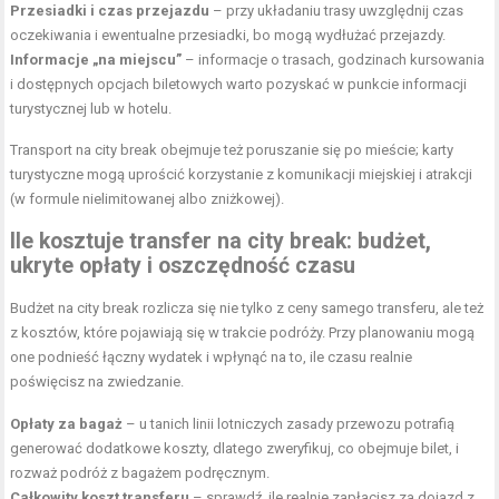
Przesiadki i czas przejazdu
– przy układaniu trasy uwzględnij czas
oczekiwania i ewentualne przesiadki, bo mogą wydłużać przejazdy.
Informacje „na miejscu”
– informacje o trasach, godzinach kursowania
i dostępnych opcjach biletowych warto pozyskać w punkcie informacji
turystycznej lub w hotelu.
Transport na city break obejmuje też poruszanie się po mieście; karty
turystyczne mogą uprościć korzystanie z komunikacji miejskiej i atrakcji
(w formule nielimitowanej albo zniżkowej).
Ile kosztuje
transfer na city break
: budżet,
ukryte opłaty i oszczędność czasu
Budżet na city break rozlicza się nie tylko z ceny samego transferu, ale też
z kosztów, które pojawiają się w trakcie podróży. Przy planowaniu mogą
one podnieść łączny wydatek i wpłynąć na to, ile czasu realnie
poświęcisz na zwiedzanie.
Opłaty za bagaż
– u tanich linii lotniczych zasady przewozu potrafią
generować dodatkowe koszty, dlatego zweryfikuj, co obejmuje bilet, i
rozważ podróż z bagażem podręcznym.
Całkowity koszt transferu
– sprawdź, ile realnie zapłacisz za dojazd z