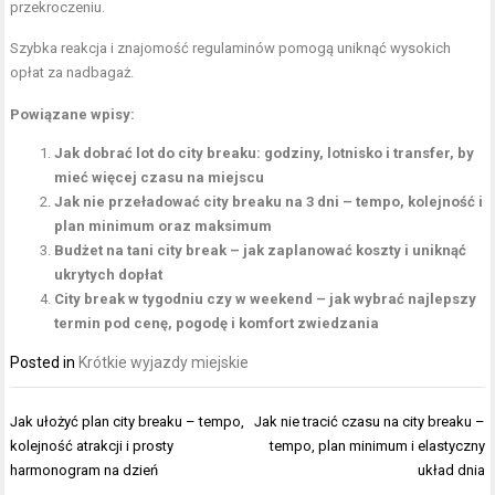
przekroczeniu.
Szybka reakcja i znajomość regulaminów pomogą uniknąć wysokich
opłat za nadbagaż.
Powiązane wpisy:
Jak dobrać lot do city breaku: godziny, lotnisko i transfer, by
mieć więcej czasu na miejscu
Jak nie przeładować city breaku na 3 dni – tempo, kolejność i
plan minimum oraz maksimum
Budżet na tani city break – jak zaplanować koszty i uniknąć
ukrytych dopłat
City break w tygodniu czy w weekend – jak wybrać najlepszy
termin pod cenę, pogodę i komfort zwiedzania
Posted in
Krótkie wyjazdy miejskie
Nawigacja
Jak ułożyć plan city breaku – tempo,
Jak nie tracić czasu na city breaku –
wpisu
kolejność atrakcji i prosty
tempo, plan minimum i elastyczny
harmonogram na dzień
układ dnia