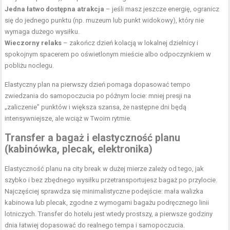
Jedna łatwo dostępna atrakcja
– jeśli masz jeszcze energię, ogranicz
się do jednego punktu (np. muzeum lub punkt widokowy), który nie
wymaga dużego wysiłku.
Wieczorny relaks
– zakończ dzień kolacją w lokalnej dzielnicy i
spokojnym spacerem po oświetlonym mieście albo odpoczynkiem w
pobliżu noclegu.
Elastyczny plan na pierwszy dzień pomaga dopasować tempo
zwiedzania do samopoczucia po późnym locie: mniej presji na
„zaliczenie” punktów i większa szansa, że następne dni będą
intensywniejsze, ale wciąż w Twoim rytmie.
Transfer a bagaż i elastyczność planu
(kabinówka, plecak, elektronika)
Elastyczność planu na city break w dużej mierze zależy od tego, jak
szybko i bez zbędnego wysiłku przetransportujesz bagaż po przylocie.
Najczęściej sprawdza się minimalistyczne podejście: mała walizka
kabinowa lub plecak, zgodne z wymogami bagażu podręcznego linii
lotniczych. Transfer do hotelu jest wtedy prostszy, a pierwsze godziny
dnia łatwiej dopasować do realnego tempa i samopoczucia.