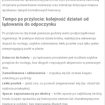
otrzymane potwierdzenie rezerwacji oraz instrukcje dotyczące miejsca
spotkania i danych kontaktowych kierowcy.
Tempo po przylocie: kolejność działań od
lądowania do odpoczynku
Po przylocie na city break pierwsze godziny warto podporządkować
regeneracji. W praktyce dobrze działa krótka, realistyczna sekwencja:
dojazd do noclegu, szybkie odświeżenie, lekki posiłek oraz tylko jeden
niewymagający punkt w planie.
Dotarcie do hotelu
– po lądowaniu priorytetem jest możliwie szybkie
przejście do noclegu, bez długich i męczących aktywności w pierwszym
dniu.
Zameldowanie i odświeżenie
– rozpakuj się lub zostaw bagaż i
odetchnij po podróży.
Lekki posiłek
– zjedz coś, co pozwoli zregenerować siły (np. obiad lub
szybsza przekąska).
Spacer zapoznawczy po okolicy
– krótki spacer po najbliższej okolicy
hotelu (często sprawdza się historyczne centrum lub charakterystyczne
miejsce w pobliżu), bez planowania długich tras.