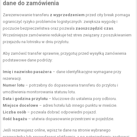
dane do zamówienia
Zarezerwowanie transferu
z wyprzedzeniem
przed city break pomaga
ograniczyć ryzyko problemów logistycznych: zwiększa wygodę i
poczucie bezpieczeństwa oraz pozwala
zaoszczędzić czas
.
Wcześniejsze zamówienie redukuje też stres związany z poszukiwaniem
przejazdu na lotnisku w dniu przylotu.
Aby zamówić transfer sprawnie, przygotuj przed wysyłką zamówienia
podstawowe dane podróży:
Imię i nazwisko pasażera
– dane identyfikacyjne wymagane przy
rezerwacji.
Numer lotu
– potrzebny do dopasowania transferu do przylotu i
umożliwienia monitorowania statusu lotu.
Data i godzina przylotu
– kluczowe do ustalenia pory odbioru.
Miejsce docelowe
– adres hotelu lub innego punktu w mieście.
Liczba osób
– pozwala
dobrać odpowiedni pojazd
.
Ilość bagażu
– ułatwia dopasowanie przestrzeni w pojeździe.
Jeśli rezerwujesz online, wpisz te dane na stronie wybranego
przewoźnika lub sprawdzonej platformie, a po potwierdzeniu zachowaj