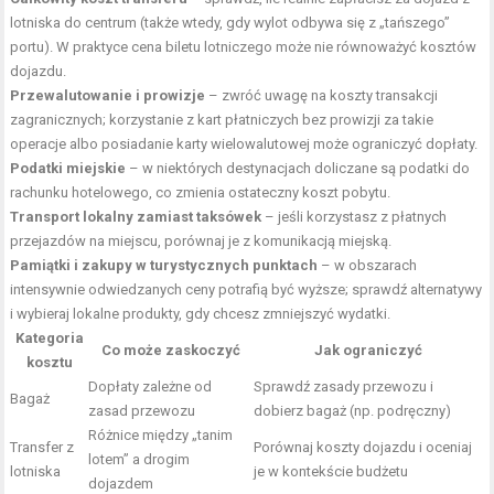
lotniska do centrum (także wtedy, gdy wylot odbywa się z „tańszego”
portu). W praktyce cena biletu lotniczego może nie równoważyć kosztów
dojazdu.
Przewalutowanie i prowizje
– zwróć uwagę na koszty transakcji
zagranicznych; korzystanie z kart płatniczych bez prowizji za takie
operacje albo posiadanie karty wielowalutowej może ograniczyć dopłaty.
Podatki miejskie
– w niektórych destynacjach doliczane są podatki do
rachunku hotelowego, co zmienia ostateczny koszt pobytu.
Transport lokalny zamiast taksówek
– jeśli korzystasz z płatnych
przejazdów na miejscu, porównaj je z komunikacją miejską.
Pamiątki i zakupy w turystycznych punktach
– w obszarach
intensywnie odwiedzanych ceny potrafią być wyższe; sprawdź alternatywy
i wybieraj lokalne produkty, gdy chcesz zmniejszyć wydatki.
Kategoria
Co może zaskoczyć
Jak ograniczyć
kosztu
Dopłaty zależne od
Sprawdź zasady przewozu i
Bagaż
zasad przewozu
dobierz bagaż (np. podręczny)
Różnice między „tanim
Transfer z
Porównaj koszty dojazdu i oceniaj
lotem” a drogim
lotniska
je w kontekście budżetu
dojazdem