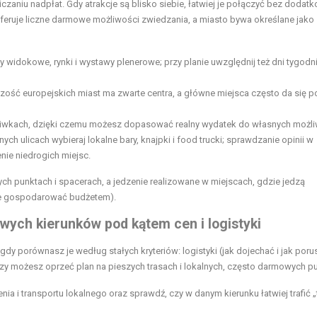
czaniu nadpłat. Gdy atrakcje są blisko siebie, łatwiej je połączyć bez dodat
feruje liczne darmowe możliwości zwiedzania, a miasto bywa określane jako
y widokowe, rynki i wystawy plenerowe; przy planie uwzględnij też dni tygodn
ość europejskich miast ma zwarte centra, a główne miejsca często da się p
piwkach, dzięki czemu możesz dopasować realny wydatek do własnych możli
nych ulicach wybieraj lokalne bary, knajpki i food trucki; sprawdzanie opinii w
nie niedrogich miejsc.
ch punktach i spacerach, a jedzenie realizowane w miejscach, gdzie jedzą
nie gospodarować budżetem).
ych kierunków pod kątem cen i logistyki
, gdy porównasz je według stałych kryteriów: logistyki (jak dojechać i jak poru
, czy możesz oprzeć plan na pieszych trasach i lokalnych, często darmowych p
nia i transportu lokalnego oraz sprawdź, czy w danym kierunku łatwiej trafić „