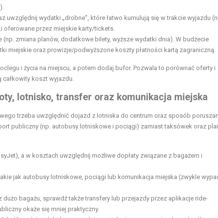
).
az uwzględnij wydatki „drobne”, które łatwo kumulują się w trakcie wyjazdu (np
i oferowane przez miejskie karty/tickets.
 (np. zmiana planów, dodatkowe bilety, wyższe wydatki dnia). W budżecie
tki miejskie oraz prowizje/podwyższone koszty płatności kartą zagraniczną.
clegu i życia na miejscu, a potem dodaj bufor. Pozwala to porównać oferty i
 całkowity koszt wyjazdu.
loty, lotnisko, transfer oraz komunikacja miejska
owego trzeba uwzględnić dojazd z lotniska do centrum oraz sposób poruszan
port publiczny (np. autobusy lotniskowe i pociągi) zamiast taksówek oraz pla
, easyJet), a w kosztach uwzględnij możliwe dopłaty związane z bagażem i
akie jak autobusy lotniskowe, pociągi lub komunikacja miejska (zwykle wypa
 dużo bagażu, sprawdź także transfery lub przejazdy przez aplikacje ride-
liczny okaże się mniej praktyczny.