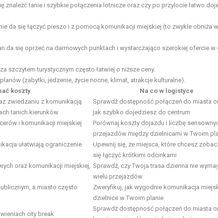
ę znaleźć tanie i szybkie połączenia lotnicze oraz czy po przylocie łatwo doj
ie da się łączyć pieszo i z pomocą komunikacji miejskiej (to zwykle obniża 
lan da się oprzeć na darmowych punktach i wystarczająco szerokiej ofercie w 
a szczytem turystycznym często łatwiej o niższe ceny.
anów (zabytki, jedzenie, życie nocne, klimat, atrakcje kulturalne).
ać koszty
Na co w logistyce
raz zwiedzaniu z komunikacją
Sprawdź dostępność połączeń do miasta or
ach tanich kierunków
jak szybko dojedziesz do centrum
erów i komunikacji miejskiej
Porównaj koszty dojazdu i liczbę sensowny
przejazdów między dzielnicami w Twoim pl
kacja ułatwiają ograniczenie
Upewnij się, że miejsca, które chcesz zobac
się łączyć krótkimi odcinkami
ych oraz komunikacji miejskiej,
Sprawdź, czy Twoja trasa dzienna nie wyma
wielu przejazdów
publicznym, a miasto często
Zweryfikuj, jak wygodnie komunikacja miejs
dzielnice w Twoim planie
Sprawdź dostępność połączeń do miasta o
wieniach city break