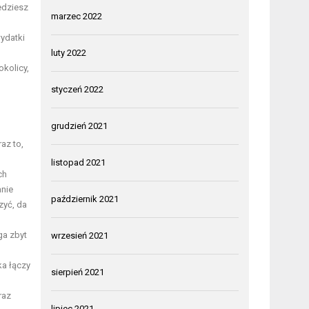
edziesz
marzec 2022
wydatki
luty 2022
okolicy,
styczeń 2022
grudzień 2021
az to,
listopad 2021
ch
anie
październik 2021
zyć, da
ga zbyt
wrzesień 2021
ka łączy
sierpień 2021
raz
lipiec 2021