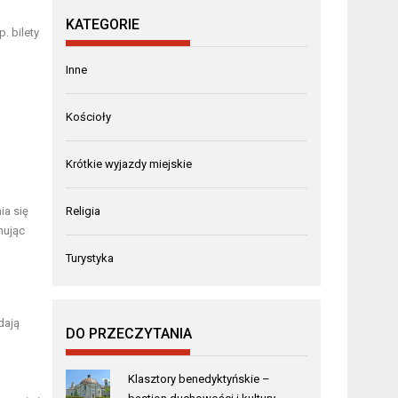
KATEGORIE
. bilety
Inne
Kościoły
Krótkie wyjazdy miejskie
ia się
Religia
nując
Turystyka
dają
DO PRZECZYTANIA
Klasztory benedyktyńskie –