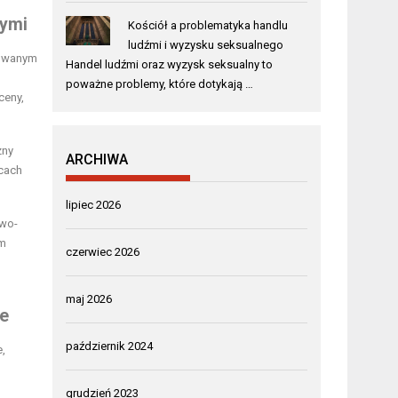
zymi
Kościół a problematyka handlu
ludźmi i wyzysku seksualnego
nowanym
Handel ludźmi oraz wyzysk seksualny to
poważne problemy, które dotykają …
ceny,
zny
ARCHIWA
ącach
lipiec 2026
owo-
ym
czerwiec 2026
maj 2026
ie
październik 2024
e,
grudzień 2023