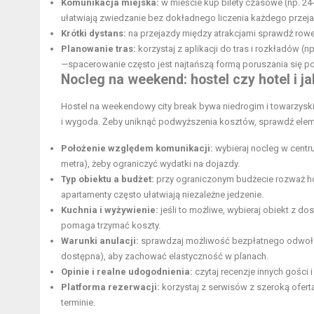
Komunikacja miejska:
w mieście kup bilety czasowe (np. 24-
ułatwiają zwiedzanie bez dokładnego liczenia każdego przej
Krótki dystans:
na przejazdy między atrakcjami sprawdź rowery
Planowanie tras:
korzystaj z aplikacji do tras i rozkładów (
—spacerowanie często jest najtańszą formą poruszania się po
Nocleg na weekend: hostel czy hotel i 
Hostel na weekendowy city break bywa niedrogim i towarzyskim
i wygoda. Żeby uniknąć podwyższenia kosztów, sprawdź ele
Położenie względem komunikacji:
wybieraj nocleg w centru
metra), żeby ograniczyć wydatki na dojazdy.
Typ obiektu a budżet:
przy ograniczonym budżecie rozważ hos
apartamenty często ułatwiają niezależne jedzenie.
Kuchnia i wyżywienie:
jeśli to możliwe, wybieraj obiekt z
pomaga trzymać koszty.
Warunki anulacji:
sprawdzaj możliwość bezpłatnego odwołani
dostępna), aby zachować elastyczność w planach.
Opinie i realne udogodnienia:
czytaj recenzje innych gości 
Platforma rezerwacji:
korzystaj z serwisów z szeroką ofer
terminie.