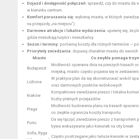
Dojazd i dostępność połączeń:
sprawdź, czy do miasta da si
w kierunku centrum.
Komfort poruszania się:
wybieraj miasta, w których zwiedzan
na przejazdy „na miejscu”).
Darmowe atrakcje i lokalne wydarzenia:
upewnij się, że p
gdzie mieszkają turyści i mieszkańcy.
Sezon i terminy:
porównuj koszty dla różnych terminów — poz
Priorytety zwiedzania:
dopasuj charakter miasta do swoich pl
Miasto
Co zwykle pomaga trzym
Możliwość opierania dnia na pieszych trasach o
Budapeszt
miejską; miasto często pojawia się w zestawieni
W praktyce plan da się skonstruować wokół spac
Lizbona
oraz darmowych punktów widokowych
Kompaktowe zwiedzanie pieszo i lokalna komuni
Kraków
liczby płatnych przejazdów
Możliwość budowania planu na trasach spacerow
Praga
co zwykle ogranicza koszty transportu
Da się łączyć zwiedzanie pieszo z transportem 
Porto
bywa wskazywane jako kierunek na city break
Sofia, Ryga
Często postrzegane jako tańsze kierunki w zesta