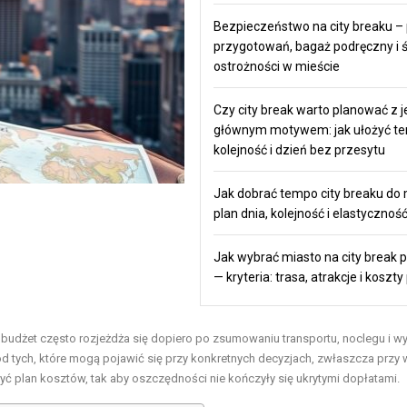
Bezpieczeństwo na city breaku – 
przygotowań, bagaż podręczny i ś
ostrożności w mieście
Czy city break warto planować z 
głównym motywem: jak ułożyć t
kolejność i dzień bez przesytu
Jak dobrać tempo city breaku do 
plan dnia, kolejność i elastycznoś
Jak wybrać miasto na city break 
— kryteria: trasa, atrakcje i koszt
udżet często rozjeżdża się dopiero po zsumowaniu transportu, noclegu i 
d tych, które mogą pojawić się przy konkretnych decyzjach, zwłaszcza przy
yć plan kosztów, tak aby oszczędności nie kończyły się ukrytymi dopłatami.