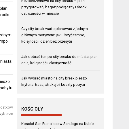
Bezpieczeństwo na city breaku – plan
przygotowań, bagaż podręczny i środki
plan
ostrożności w mieście
rodki
Czy city break warto planować z jednym
jednym
głównym motywem: jak ułożyć tempo,
empo,
kolejność i dzień bez przesytu
Jak dobrać tempo city breaku do miasta: plan
miasta:
dnia, kolejność i elastyczność
ć
Jak wybrać miasto na city break pieszo —
pieszo
kryteria: trasa, atrakcje i koszty pobytu
y pobytu
wydatków
KOŚCIOŁY
 wyborze
Kościół San Francisco w Santiago na Kubie: