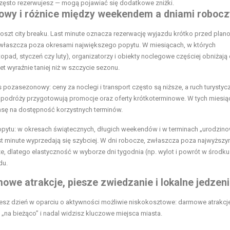
i często rezerwujesz — mogą pojawiać się dodatkowe zniżki.
ściowy i różnice między weekendem a dniami roboc
koszt city breaku. Last minute oznacza rezerwację wyjazdu krótko przed pla
zwłaszcza poza okresami największego popytu. W miesiącach, w których
opad, styczeń czy luty), organizatorzy i obiekty noclegowe częściej obniżają 
t wyraźnie taniej niż w szczycie sezonu.
 pozasezonowy: ceny za noclegi i transport często są niższe, a ruch turystyc
ura podróży przygotowują promocje oraz oferty krótkoterminowe. W tych miesi
zansę na dostępność korzystnych terminów.
pytu: w okresach świątecznych, długich weekendów i w terminach „urodzin
ast minute wyprzedają się szybciej. W dni robocze, zwłaszcza poza najwyższ
e, dlatego elastyczność w wyborze dni tygodnia (np. wylot i powrót w środku
du.
owe atrakcje, piesze zwiedzanie i lokalne jedzen
ujesz dzień w oparciu o aktywności możliwie niskokosztowe: darmowe atrakcj
 „na bieżąco” i nadal widzisz kluczowe miejsca miasta.