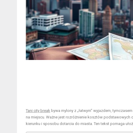
Tani city break
bywa mylony z „łatwym” wyjazdem, tymczasem b
na miejscu. Ważne jest rozróżnienie kosztów podstawowych o
kierunku i sposobu dotarcia do miasta. Ten tekst pomaga ułoż