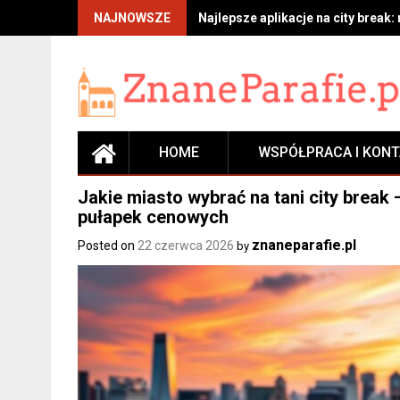
Skip
NAJNOWSZE
Najlepsze aplikacje na city break:
to
content
HOME
WSPÓŁPRACA I KON
Jakie miasto wybrać na tani city break 
pułapek cenowych
znaneparafie.pl
Posted on
22 czerwca 2026
by