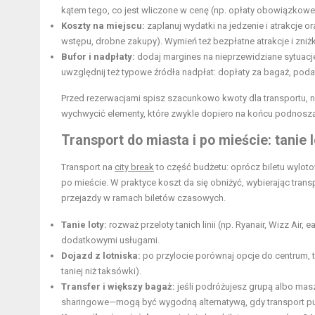
kątem tego, co jest wliczone w cenę (np. opłaty obowiązkowe
Koszty na miejscu:
zaplanuj wydatki na jedzenie i atrakcje or
wstępu, drobne zakupy). Wymień też bezpłatne atrakcje i zniżk
Bufor i nadpłaty:
dodaj margines na nieprzewidziane sytuacje
uwzględnij też typowe źródła nadpłat: dopłaty za bagaż, poda
Przed rezerwacjami spisz szacunkowo kwoty dla transportu, no
wychwycić elementy, które zwykle dopiero na końcu podnoszą
Transport do miasta i po mieście: tanie 
Transport na
city break
to część budżetu: oprócz biletu wylot
po mieście. W praktyce koszt da się obniżyć, wybierając trans
przejazdy w ramach biletów czasowych.
Tanie loty:
rozważ przeloty tanich linii (np. Ryanair, Wizz Air
dodatkowymi usługami.
Dojazd z lotniska:
po przylocie porównaj opcje do centrum, t
taniej niż taksówki).
Transfer i większy bagaż:
jeśli podróżujesz grupą albo masz
sharingowe—mogą być wygodną alternatywą, gdy transport pub