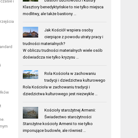
bastion duchowości i kultury
czasie i
Klasztory benedyktyńskie to nie tylko miejsca
modlitwy, ale także bastiony …
rzejścia
Jak Kościół wspiera osoby
cierpiące z powodu utraty pracy i
trudności materialnych?
tandard
W obliczu trudności materialnych wiele osób
doświadcza nie tylko kryzysu …
i
Rola Kościoła w zachowaniu
tradycji i dziedzictwa kulturowego
Rola Kościoła w zachowaniu tradycji i
iłków
dziedzictwa kulturowego jest niezwykle …
t
Kościoły starożytnej Armenii:
Świadectwo starożytności
ne.
Starożytne kościoły Armenii to nie tylko
samym
imponujące budowle, ale również …