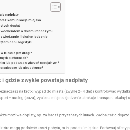
ają nadpłaty
er oraz komunikacja miejska
rytych dopłat
dzy weekendem a dniami roboczymi
zwiedzanie i lokalne jedzenie
tem cen i logistyki
 w mieście jest drogi?
arnych platformach?
okim lub podczas wydarzeń specjalnych?
ograniczone lub niedostępne?
 i gdzie zwykle powstają nadpłaty
 przeznaczasz na krótki wypad do miasta (zwykle 2–4 dni) i kontrolować wydatki
ort + nocleg (baza), życie na miejscu (jedzenie, atrakcje, transport lokalny) 
także możliwe dopłaty, np. za bagaż przy tańszych liniach. Zadbaj też o dojazd
tóre mogą podnieść koszt pobytu, m.in. podatki miejskie. Porównuj oferty 