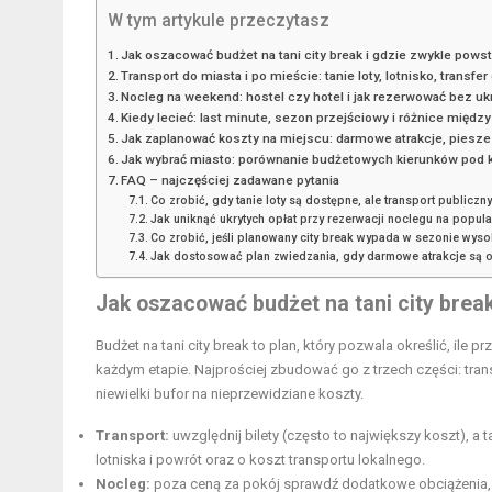
W tym artykule przeczytasz
Jak oszacować budżet na tani city break i gdzie zwykle powst
Transport do miasta i po mieście: tanie loty, lotnisko, transf
Nocleg na weekend: hostel czy hotel i jak rezerwować bez uk
Kiedy lecieć: last minute, sezon przejściowy i różnice mię
Jak zaplanować koszty na miejscu: darmowe atrakcje, piesze 
Jak wybrać miasto: porównanie budżetowych kierunków pod ką
FAQ – najczęściej zadawane pytania
Co zrobić, gdy tanie loty są dostępne, ale transport publiczny
Jak uniknąć ukrytych opłat przy rezerwacji noclegu na popul
Co zrobić, jeśli planowany city break wypada w sezonie wys
Jak dostosować plan zwiedzania, gdy darmowe atrakcje są 
Jak oszacować budżet na tani city break
Budżet na tani city break to plan, który pozwala określić, ile
każdym etapie. Najprościej zbudować go z trzech części: transp
niewielki bufor na nieprzewidziane koszty.
Transport:
uwzględnij bilety (często to największy koszt), a 
lotniska i powrót oraz o koszt transportu lokalnego.
Nocleg:
poza ceną za pokój sprawdź dodatkowe obciążenia, k