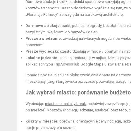
Darmowe atrakcje i krótkie odcinki spacerowe sprzyjają ograni
kosztów transportu. Drezno dodatkowo wyróżnia się tym, że o
„Florencja Północy” ze względu na barokową architekturę.
Darmowe atrakcje:
parki, publiczne ogrody, bezpłatne punkt
bezpłatnymi wejściami do muzeów i galerii.
Piesze zwiedzanie:
zwiedzaj na własnych nogach, bo większ
spacerami.
Piesze wycieczki:
często działają w modelu opartym na na
Lokalne jedzenie:
zamiast restauracji w najbardziej turystycz
aplikacjach typu TripAdvisor lub Google Maps ułatwia znalezie
Pomaga podział planu na bloki: część dnia oparta na darmowy
mieszkańcy (targi i targowiska też często pozwalają rozsąd
Jak wybrać miasto: porównanie budżetow
Wybierając
miasto na tani city break
, najłatwiej zawęzić opcje
po mieście), kosztów (noclegi, jedzenie, atrakcje) oraz tego
Koszty w mieście:
porównaj orientacyjnie ceny noclegu, jedze
opcje poza szczytem sezonu.