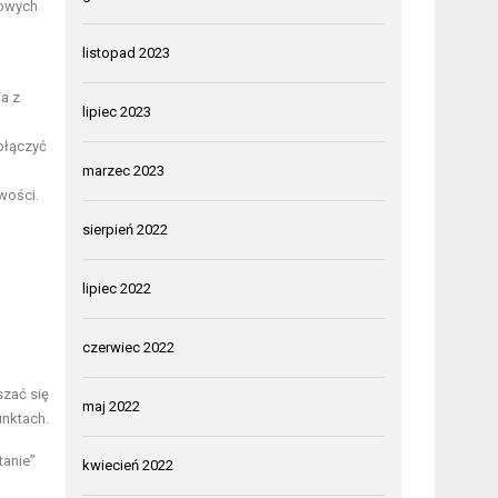
kowych
listopad 2023
ia z
lipiec 2023
ołączyć
marzec 2023
wości.
sierpień 2022
lipiec 2022
czerwiec 2022
szać się
maj 2022
unktach.
tanie”
kwiecień 2022