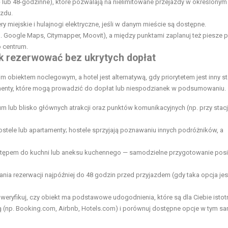
 lub 48-godzinne), które pozwalają na nielimitowane przejazdy w określonym 
azdu.
 miejskie i hulajnogi elektryczne, jeśli w danym mieście są dostępne.
np. Google Maps, Citymapper, Moovit), a między punktami zaplanuj też piesze p
 centrum.
jak rezerwować bez ukrytych dopłat
 obiektem noclegowym, a hotel jest alternatywą, gdy priorytetem jest inny s
menty, które mogą prowadzić do dopłat lub niespodzianek w podsumowaniu.
m lub blisko głównych atrakcji oraz punktów komunikacyjnych (np. przy stacj
tele lub apartamenty; hostele sprzyjają poznawaniu innych podróżników, a
 dostępem do kuchni lub aneksu kuchennego — samodzielne przygotowanie pos
a rezerwacji najpóźniej do 48 godzin przed przyjazdem (gdy taka opcja jes
i weryfikuj, czy obiekt ma podstawowe udogodnienia, które są dla Ciebie istot
tą (np. Booking.com, Airbnb, Hotels.com) i porównuj dostępne opcje w tym 