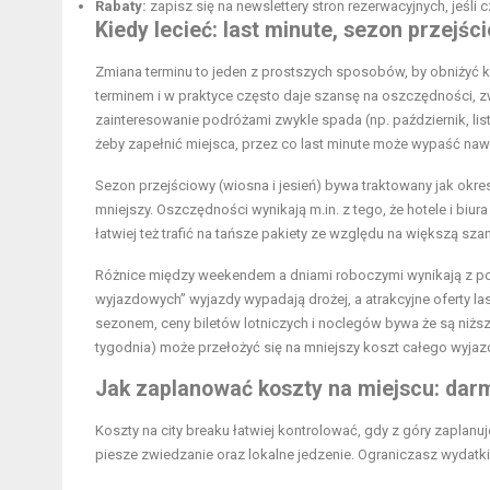
Rabaty:
zapisz się na newslettery stron rezerwacyjnych, jeśl
Kiedy lecieć: last minute, sezon przej
Zmiana terminu to jeden z prostszych sposobów, by obniżyć 
terminem i w praktyce często daje szansę na oszczędności, 
zainteresowanie podróżami zwykle spada (np. październik, list
żeby zapełnić miejsca, przez co last minute może wypaść nawe
Sezon przejściowy (wiosna i jesień) bywa traktowany jak okres
mniejszy. Oszczędności wynikają m.in. z tego, że hotele i bi
łatwiej też trafić na tańsze pakiety ze względu na większą s
Różnice między weekendem a dniami roboczymi wynikają z po
wyjazdowych” wyjazdy wypadają drożej, a atrakcyjne oferty l
sezonem, ceny biletów lotniczych i noclegów bywa że są niższ
tygodnia) może przełożyć się na mniejszy koszt całego wyjaz
Jak zaplanować koszty na miejscu: darm
Koszty na city breaku łatwiej kontrolować, gdy z góry zaplan
piesze zwiedzanie oraz lokalne jedzenie. Ograniczasz wydatki