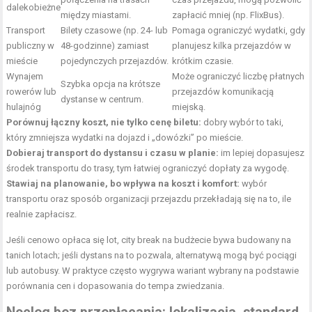
dalekobieżne
między miastami.
zapłacić mniej (np. FlixBus).
Transport
Bilety czasowe (np. 24- lub
Pomaga ograniczyć wydatki, gdy
publiczny w
48-godzinne) zamiast
planujesz kilka przejazdów w
mieście
pojedynczych przejazdów.
krótkim czasie.
Wynajem
Może ograniczyć liczbę płatnych
Szybka opcja na krótsze
rowerów lub
przejazdów komunikacją
dystanse w centrum.
hulajnóg
miejską.
Porównuj łączny koszt, nie tylko cenę biletu:
dobry wybór to taki,
który zmniejsza wydatki na dojazd i „dowózki” po mieście.
Dobieraj transport do dystansu i czasu w planie:
im lepiej dopasujesz
środek transportu do trasy, tym łatwiej ograniczyć dopłaty za wygodę.
Stawiaj na planowanie, bo wpływa na koszt i komfort:
wybór
transportu oraz sposób organizacji przejazdu przekładają się na to, ile
realnie zapłacisz.
Jeśli cenowo opłaca się lot, city break na budżecie bywa budowany na
tanich lotach; jeśli dystans na to pozwala, alternatywą mogą być pociągi
lub autobusy. W praktyce często wygrywa wariant wybrany na podstawie
porównania cen i dopasowania do tempa zwiedzania.