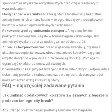
sposobem na uzyskanie korzystniejszych ofert dzięki rezerwacji z
wyprzedzeniem.
Elastyczność w warunkach:
szukaj ofert z możliwością bezpłatnej
zmiany terminu lub zmiany hotelu — to ogranicza ryzyko dodatkowych
kosztów w razie nieprzewidzianych okoliczności.
Pakowanie „pod ograniczenia transportu”:
wybieraj lekkie i
praktyczne rozwiązania, często w formie bagażu kabinowego, aby
zmniejszyć ryzyko dopłat za nadbagaż i uprościć podróż.
Zdrowie i bezpieczeństwo:
przed wyjazdem zweryfikuj, czy masz
aktualne szczepienia i rozważ ubezpieczenie od
kosztów rezygnacji
(często dostępne w pakiecie
lub za niewielką dopłatą). Pomaga to
ograniczyć skutki problemów zdrowotnych.
Dokumenty i czas:
przy rezerwacjach last
minute przygotuj odpowiednie
dokumenty podróżne
i zabezpiecz czas wolny, bo brak elastyczności
może oznaczać utratę korzystnej oferty.
FAQ – najczęściej zadawane pytania
Jak uniknąć dodatkowych kosztów związanych z bagażem
podczas taniego city break?
Aby uniknąć opłat za bagaż, podróżuj z minimalnym bagażem