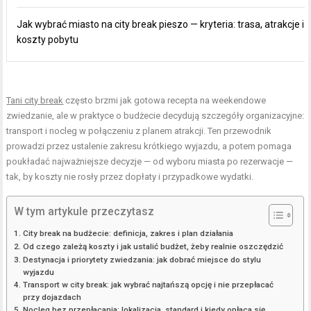
Jak wybrać miasto na city break pieszo — kryteria: trasa, atrakcje i
koszty pobytu
Tani city break
często brzmi jak gotowa recepta na weekendowe
zwiedzanie, ale w praktyce o budżecie decydują szczegóły organizacyjne:
transport i nocleg w połączeniu z planem atrakcji. Ten przewodnik
prowadzi przez ustalenie zakresu krótkiego wyjazdu, a potem pomaga
poukładać najważniejsze decyzje — od wyboru miasta po rezerwacje —
tak, by koszty nie rosły przez dopłaty i przypadkowe wydatki.
W tym artykule przeczytasz
City break na budżecie: definicja, zakres i plan działania
Od czego zależą koszty i jak ustalić budżet, żeby realnie oszczędzić
Destynacja i priorytety zwiedzania: jak dobrać miejsce do stylu
wyjazdu
Transport w city break: jak wybrać najtańszą opcję i nie przepłacać
przy dojazdach
Nocleg bez przepłacania: lokalizacja, standard i kiedy opłaca się