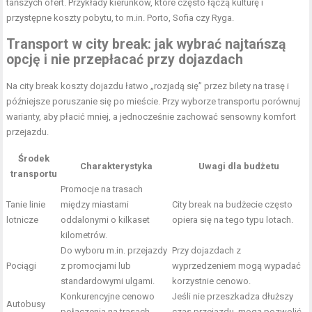
tańszych ofert. Przykłady kierunków, które często łączą kulturę i
przystępne koszty pobytu, to m.in. Porto, Sofia czy Ryga.
Transport w city break: jak wybrać najtańszą
opcję i nie przepłacać przy dojazdach
Na city break koszty dojazdu łatwo „rozjadą się” przez bilety na trasę i
późniejsze poruszanie się po mieście. Przy wyborze transportu porównuj
warianty, aby płacić mniej, a jednocześnie zachować sensowny komfort
przejazdu.
Środek
Charakterystyka
Uwagi dla budżetu
transportu
Promocje na trasach
Tanie linie
między miastami
City break na budżecie często
lotnicze
oddalonymi o kilkaset
opiera się na tego typu lotach.
kilometrów.
Do wyboru m.in. przejazdy
Przy dojazdach z
Pociągi
z promocjami lub
wyprzedzeniem mogą wypadać
standardowymi ulgami.
korzystnie cenowo.
Konkurencyjne cenowo
Jeśli nie przeszkadza dłuższy
Autobusy
połączenia na trasach
czas przejazdu, mogą pozwolić