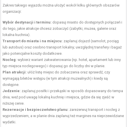
Zakres takiego wyjazdu można ułożyć wokół kilku głównych obszarów
organizacji:
Wybór destynacji i terminu:
dopasuj miasto do dostępnych połączeń i
do tego, jakie atrakcje chcesz zobaczyć (zabytki, muzea, galerie oraz
lokalna kuchnia).
Transport do miasta i na miejscu:
zaplanuj dojazd (samolot, pociąg
lub autobus) oraz osobno transport lokalny; uwzględnij transfery i bagaż
jako potencjalne koszty dodatkowe.
Nocleg:
wybierz wariant zakwaterowania (np. hotel, apartament lub inny
typ miejsca noclegowego) i dopasuj go do liczby dni w planie.
Plan atrakcji:
ułóż listę miejsc do zobaczenia oraz sprawdź, czy
wymagają biletów wstępu (w tym atrakcji muzealnych) i kiedy są
dostępne.
Jedzenie:
zaplanuj posiłki i przekąski w sposób dopasowany do tempa
dnia; weź pod uwagę lokalną kuchnię i miejsca, gdzie da się zjeść w
niższej cenie.
Rezerwacje i bezpieczeństwo planu:
zarezerwuj transport i nocleg z
wyprzedzeniem, a w planie dnia zaplanuj też margines na nieprzewidziane
wydatki.