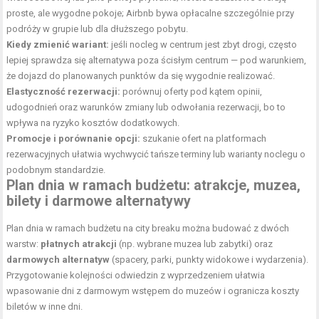
proste, ale wygodne pokoje; Airbnb bywa opłacalne szczególnie przy
podróży w grupie lub dla dłuższego pobytu.
Kiedy zmienić wariant:
jeśli nocleg w centrum jest zbyt drogi, często
lepiej sprawdza się alternatywa poza ścisłym centrum — pod warunkiem,
że dojazd do planowanych punktów da się wygodnie realizować.
Elastyczność rezerwacji:
porównuj oferty pod kątem opinii,
udogodnień oraz warunków zmiany lub odwołania rezerwacji, bo to
wpływa na ryzyko kosztów dodatkowych.
Promocje i porównanie opcji:
szukanie ofert na platformach
rezerwacyjnych ułatwia wychwycić tańsze terminy lub warianty noclegu o
podobnym standardzie.
Plan dnia w ramach budżetu: atrakcje, muzea,
bilety i darmowe alternatywy
Plan dnia w ramach budżetu na city breaku można budować z dwóch
warstw:
płatnych atrakcji
(np. wybrane muzea lub zabytki) oraz
darmowych alternatyw
(spacery, parki, punkty widokowe i wydarzenia).
Przygotowanie kolejności odwiedzin z wyprzedzeniem ułatwia
wpasowanie dni z darmowym wstępem do muzeów i ogranicza koszty
biletów w inne dni.