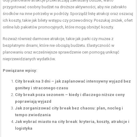
Gdy planowane atrakcje przekraczają zakładany budżet, warto
przygotować osobny budżet na droższe aktywności, aby nie zabrakło
środków na inne potrzeby w podróży. Sporządź listę atrakcji oraz oszacuj
ich koszty, takie jak bilety wstępu czy przewodnicy. Poszukaj zniżek, ofert
online lub pakietów promocyjnych, które mogą obniżyć koszty.
Rozważ również darmowe atrakcje, takie jak parki czy muzea z
bezpłatnymi dniami, które nie obciążą budżetu. Elastyczność w
planowaniu oraz wcześniejsze sprawdzenie cen pomogą uniknąć
nieprzewidzianych wydatków.
Powiązane wpisy:
City break na 3 dni – jak zaplanować intensywny wyjazd bez
gonitwy i straconego czasu
City break poza sezonem – kiedy i dlaczego niższe ceny
poprawiają wyjazd
Jak zorganizować city break bez chaosu: plan, nocleg i
tempo zwiedzania
Jak wybrać miasto na city break: kryteria, koszty, atrakcje i
logistyka