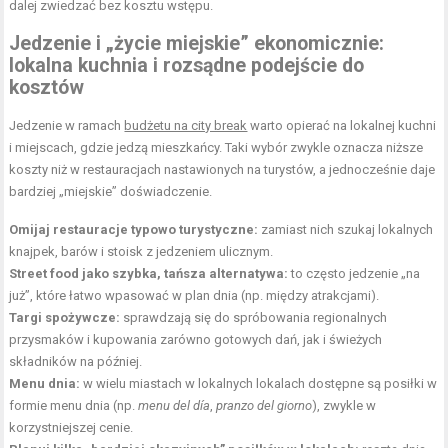
dalej zwiedzać bez kosztu wstępu.
Jedzenie i „życie miejskie” ekonomicznie:
lokalna kuchnia i rozsądne podejście do
kosztów
Jedzenie w ramach
budżetu na city break
warto opierać na lokalnej kuchni
i miejscach, gdzie jedzą mieszkańcy. Taki wybór zwykle oznacza niższe
koszty niż w restauracjach nastawionych na turystów, a jednocześnie daje
bardziej „miejskie” doświadczenie.
Omijaj restauracje typowo turystyczne:
zamiast nich szukaj lokalnych
knajpek, barów i stoisk z jedzeniem ulicznym.
Street food jako szybka, tańsza alternatywa:
to często jedzenie „na
już”, które łatwo wpasować w plan dnia (np. między atrakcjami).
Targi spożywcze:
sprawdzają się do spróbowania regionalnych
przysmaków i kupowania zarówno gotowych dań, jak i świeżych
składników na później.
Menu dnia:
w wielu miastach w lokalnych lokalach dostępne są posiłki w
formie menu dnia (np.
menu del día
,
pranzo del giorno
), zwykle w
korzystniejszej cenie.