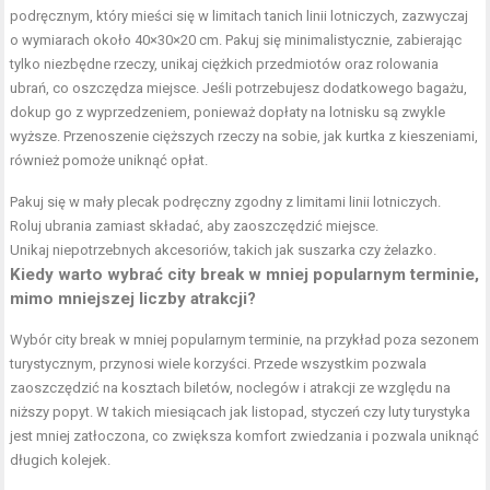
podręcznym, który mieści się w limitach tanich linii lotniczych, zazwyczaj
o wymiarach około 40×30×20 cm. Pakuj się minimalistycznie, zabierając
tylko niezbędne rzeczy, unikaj ciężkich przedmiotów oraz rolowania
ubrań, co oszczędza miejsce. Jeśli potrzebujesz dodatkowego bagażu,
dokup go z wyprzedzeniem, ponieważ dopłaty na lotnisku są zwykle
wyższe. Przenoszenie cięższych rzeczy na sobie, jak kurtka z kieszeniami,
również pomoże uniknąć opłat.
Pakuj się w mały plecak podręczny zgodny z limitami linii lotniczych.
Roluj ubrania zamiast składać, aby zaoszczędzić miejsce.
Unikaj niepotrzebnych akcesoriów, takich jak suszarka czy żelazko.
Kiedy warto wybrać city break w mniej popularnym terminie,
mimo mniejszej liczby atrakcji?
Wybór city break w mniej popularnym terminie, na przykład poza sezonem
turystycznym, przynosi wiele korzyści. Przede wszystkim pozwala
zaoszczędzić na kosztach biletów, noclegów i atrakcji ze względu na
niższy popyt. W takich miesiącach jak listopad, styczeń czy luty turystyka
jest mniej zatłoczona, co zwiększa komfort zwiedzania i pozwala uniknąć
długich kolejek.