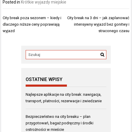
Posted in
Krótkie wyjazdy miejskie
Nawigacja
City break poza sezonem – kiedy i
City break na 3 dni – jak zaplanować
wpisu
dlaczego niższe ceny poprawiają
intensywny wyjazd bez gonitwy i
wyjazd
straconego czasu
OSTATNIE WPISY
Najlepsze aplikacje na city break: nawigacja,
transport, płatności, rezerwacje i zwiedzanie
Bezpieczeństwo na city breaku – plan
przygotowań, bagaż podręczny i środki
ostrożności w mieście