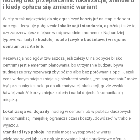
Nocleg bez przepłacania: lokalizacja, standard
i kiedy opłaca się zmienić wariant
W city break najczęściej da się ograniczyć koszty już na etapie doboru
noclegu: decyduje połączenie
lokalizacji
i
standardu
, a później także to,
czy zarezerwujesz miejsce w odpowiednim momencie. Najbardziej
typowe warianty to
hostele
,
hotele (zwykle budżetowe) w rejonie
centrum
oraz
Airbnb
.
Rezerwacja noclegów (zwłaszcza jeśli zależy Ci na pobycie blisko
centrum) jest elementem planowania, bo utrzymanie budżetu bywa
trudniejsze przy rezerwacji zbyt późno albo bez porównania opcji. Jeżeli
cena w danym miejscu staje się nieakceptowalna, „zmianą wariantu” może
być przesunięcie noclegu do alternatywnej lokalizacji, gdzie zwykle
łatwiej znaleźć korzystniejsze oferty i nadal dojechać komunikacją
miejską.
Lokalizacja vs. dojazdy:
nocleg w centrum lub w pobliżu kluczowych
linii komunikacji miejskiej ogranicza czas i koszty „dowózek” w trakcie
wyjazdu.
Standard i typ pokoju:
hostele mogą występować w wersji
wieloosobowej lub jako pokoje prywatne; hotele budżetowe oferują