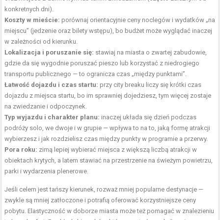
konkretnych dni).
Koszty w mieście:
porównaj orientacyjnie ceny noclegów i wydatków „na
miejscu” (jedzenie oraz bilety wstępu), bo budżet może wyglądać inaczej
w zależności od kierunku.
Lokalizacja i poruszanie się:
stawiaj na miasta o zwartej zabudowie,
gdzie da się wygodnie poruszać pieszo lub korzystać z niedrogiego
transportu publicznego — to ogranicza czas „między punktami”.
Łatwość dojazdu i czas startu:
przy city breaku liczy się krótki czas
dojazdu z miejsca startu, bo im sprawniej dojedziesz, tym więcej zostaje
na zwiedzanie i odpoczynek.
Typ wyjazdu i charakter planu:
inaczej układa się dzień podczas
podróży solo, we dwoje i w grupie — wpływa to na to, jaką formę atrakcji
wybierzesz i jak rozdzielisz czas między punkty w programie a przerwy.
Pora roku:
zimą lepiej wybierać miejsca z większą liczbą atrakcji w
obiektach krytych, a latem stawiać na przestrzenie na świeżym powietrzu,
parki i wydarzenia plenerowe.
Jeśli celem jest tańszy kierunek, rozważ mniej popularne destynacje —
zwykle są mniej zatłoczone i potrafią oferować korzystniejsze ceny
pobytu. Elastyczność w doborze miasta może też pomagać w znalezieniu