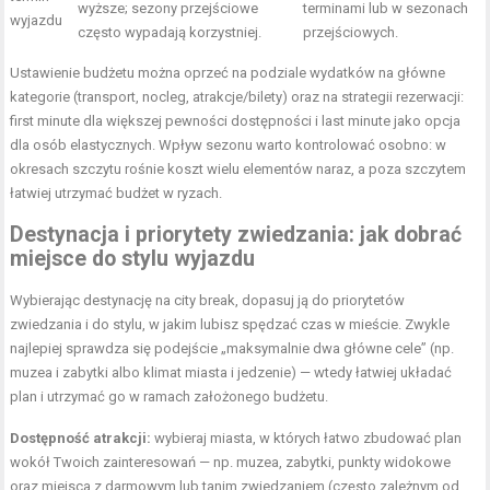
wyższe; sezo­ny przejściowe
terminami lub w sezonach
wyjazdu
często wypadają korzystniej.
przejściowych.
Ustawienie budżetu można oprzeć na podziale wydatków na główne
kategorie (transport, nocleg, atrakcje/bilety) oraz na strategii rezerwacji:
first minute dla większej pewności dostępności i last minute jako opcja
dla osób elastycznych. Wpływ sezonu warto kontrolować osobno: w
okresach szczytu rośnie koszt wielu elementów naraz, a poza szczytem
łatwiej utrzymać budżet w ryzach.
Destynacja i priorytety zwiedzania: jak dobrać
miejsce do stylu wyjazdu
Wybierając destynację na city break, dopasuj ją do priorytetów
zwiedzania i do stylu, w jakim lubisz spędzać czas w mieście. Zwykle
najlepiej sprawdza się podejście „maksymalnie dwa główne cele” (np.
muzea i zabytki albo klimat miasta i jedzenie) — wtedy łatwiej układać
plan i utrzymać go w ramach założonego budżetu.
Dostępność atrakcji:
wybieraj miasta, w których łatwo zbudować plan
wokół Twoich zainteresowań — np. muzea, zabytki, punkty widokowe
oraz miejsca z darmowym lub tanim zwiedzaniem (często zależnym od