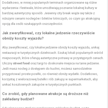
Dodatkowo, w mniej popularnych terminach organizowane są różne
wydarzenia i festiwale, które umożliwiają poznanie lokalnej kultury w
bardziej autentyczny sposób. Jesienny city break wiąże się także z
niższymi cenami noclegów i biletów lotniczych, co czyni go atrakcyjną
opcją dla osób szukających oszczędności.
Jak zweryfikować, czy lokalne jedzenie rzeczywiście
obniży koszty wyjazdu?
Aby zweryfikować, czy lokalne jedzenie obniży koszty wyjazdu, unikaj
restauracji w turystycznych dzielnicach. Szukaj lokali popularnych wśród
miejscowych, które oferują autentyczne potrawy w przystępnych cenach.
Uliczny
street food
oraz targi to doskonałe miejsca na tanie jedzenie.
Jeśli masz nocleg z dostępem do kuchni, możesz samodzielnie
przygotować proste posiłki, co również obniży wydatki. Dodatkowo,
korzystaj z wielorazowej butelki i rób zakupy w supermarketach, aby
unikać kosztownych zakupów w turystycznych punktach.
Co zrobić, gdy planowane atrakcje są droższe niż
zakładany budżet?