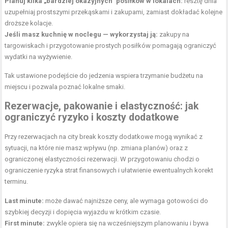
Planuj kilka „bardziej okazyjnych” posiłków w lokalach:
resztę dnia
uzupełniaj prostszymi przekąskami i zakupami, zamiast dokładać kolejne
droższe kolacje.
Jeśli masz kuchnię w
noclegu — wykorzystaj ją
:
zakupy na
targowiskach i przygotowanie prostych posiłków pomagają ograniczyć
wydatki na wyżywienie.
Tak ustawione podejście do jedzenia wspiera trzymanie budżetu na
miejscu i pozwala poznać lokalne smaki.
Rezerwacje, pakowanie i elastyczność: jak
ograniczyć ryzyko i koszty dodatkowe
Przy rezerwacjach na city break koszty dodatkowe mogą wynikać z
sytuacji, na które nie masz wpływu (np. zmiana planów) oraz z
ograniczonej elastyczności rezerwacji. W przygotowaniu chodzi o
ograniczenie ryzyka strat finansowych i ułatwienie ewentualnych korekt
terminu.
Last minute:
może dawać najniższe ceny, ale wymaga gotowości do
szybkiej decyzji i dopięcia wyjazdu w krótkim czasie.
First minute:
zwykle opiera się na wcześniejszym planowaniu i bywa