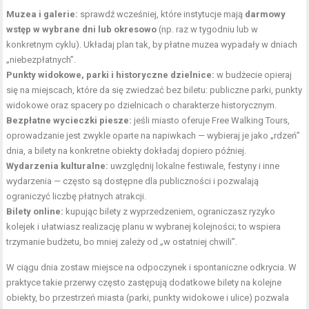
Muzea i galerie:
sprawdź wcześniej, które instytucje mają
darmowy
wstęp w wybrane dni lub okresowo
(np. raz w tygodniu lub w
konkretnym cyklu). Układaj plan tak, by płatne muzea wypadały w dniach
„niebezpłatnych”.
Punkty widokowe, parki i historyczne dzielnice:
w budżecie opieraj
się na miejscach, które da się zwiedzać bez biletu: publiczne parki, punkty
widokowe oraz spacery po dzielnicach o charakterze historycznym.
Bezpłatne wycieczki piesze:
jeśli miasto oferuje Free Walking Tours,
oprowadzanie jest zwykle oparte na napiwkach — wybieraj je jako „rdzeń”
dnia, a bilety na konkretne obiekty dokładaj dopiero później.
Wydarzenia kulturalne:
uwzględnij lokalne festiwale, festyny i inne
wydarzenia — często są dostępne dla publiczności i pozwalają
ograniczyć liczbę płatnych atrakcji.
Bilety online:
kupując bilety z wyprzedzeniem, ograniczasz ryzyko
kolejek i ułatwiasz realizację planu w wybranej kolejności; to wspiera
trzymanie budżetu, bo mniej zależy od „w ostatniej chwili”.
W ciągu dnia zostaw miejsce na odpoczynek i spontaniczne odkrycia. W
praktyce takie przerwy często zastępują dodatkowe bilety na kolejne
obiekty, bo przestrzeń miasta (parki, punkty widokowe i ulice) pozwala