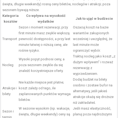
święta, długie weekendy) rosną ceny biletów, noclegów i atrakcji; poza
sezonem bywają niższe.
Kategoria
Co wpływa na wysokość
Jak to ująć w budżecie
kosztów
wydatków
Sezon i moment rezerwacji; przy
Oszacuj koszt na bazie
first minute masz zwykle większą
wariantów zakupionych
Transport
pewność dostępności, a przy last
wcześniej i uwzględnij, że
minute łatwiej o niższą cenę, ale
last minute może
rośnie ryzyko.
ograniczyć wybór.
Traktuj nocleg jako koszt „z
Wysoki popyt podnosi ceny, a
dużym wpływem” i rozważ
Nocleg
poza sezonem zwykle da się
rezerwację z
znaleźć korzystniejsze oferty.
wyprzedzeniem.
Dodaj budżet na bilety
Nie każde miejsce jest płatne;
osobno i zostaw bufor na
Atrakcje i
koszt zależy od tego, ile
alternatywy, jeśli jakieś
bilety
zaplanowanych punktów wymaga
atrakcje okażą się droższe
biletów.
niż zakładałeś.
W sezonie wysokim (np. wakacje,
Jeśli masz elastyczność,
Sezon i
święta, długie weekendy) ceny są
planuj poza najdroższymi
termin