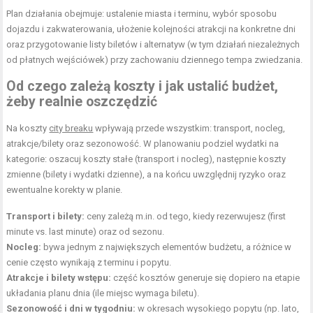
Plan działania obejmuje: ustalenie miasta i terminu, wybór sposobu
dojazdu i zakwaterowania, ułożenie kolejności atrakcji na konkretne dni
oraz przygotowanie listy biletów i alternatyw (w tym działań niezależnych
od płatnych wejściówek) przy zachowaniu dziennego tempa zwiedzania.
Od czego zależą koszty i jak ustalić budżet,
żeby realnie oszczędzić
Na koszty
city breaku
wpływają przede wszystkim: transport, nocleg,
atrakcje/bilety oraz sezonowość. W planowaniu podziel wydatki na
kategorie: oszacuj koszty stałe (transport i nocleg), następnie koszty
zmienne (bilety i wydatki dzienne), a na końcu uwzględnij ryzyko oraz
ewentualne korekty w planie.
Transport i bilety:
ceny zależą m.in. od tego, kiedy rezerwujesz (first
minute vs. last minute) oraz od sezonu.
Nocleg:
bywa jednym z największych elementów budżetu, a różnice w
cenie często wynikają z terminu i popytu.
Atrakcje i bilety wstępu:
część kosztów generuje się dopiero na etapie
układania planu dnia (ile miejsc wymaga biletu).
Sezonowość i dni w tygodniu:
w okresach wysokiego popytu (np. lato,