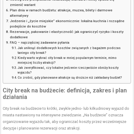
zmienić wariant
Plan dnia w ramach budżetu: atrakcje, muzea, bilety i darmowe
alternatywy
Jedzenie i „życie miejskie” ekonomicznie: lokalna kuchnia i rozsądne
podejście do kosztów
Rezerwacje, pakowanie i elastyczność: jak ograniczyć ryzyko i koszty
dodatkowe
FAQ – najczęściej zadawane pytania
Jak uniknąć dodatkowych kosztów związanych z bagażem podczas
taniego city break?
Kiedy warto wybrać city break w mniej popularnym terminie, mimo
mniejszej liczby atrakcji?
Jak zweryfikować, czy lokalne jedzenie rzeczywiście obniży koszty
wyjazdu?
Co zrobić, gdy planowane atrakcje są droższe niż zakładany budżet?
City break
na budżecie: definicja, zakres i plan
działania
City break na budżecie to krótki, zwykle jedno- lub kilkudniowy wyjazd do
miasta nastawiony na intensywne zwiedzanie. „Na budżecie” oznacza
organizowanie wyjazdu tak, aby ograniczać koszty przez wcześniejsze
decyzje i planowanie rezerwacji oraz atrakcji.