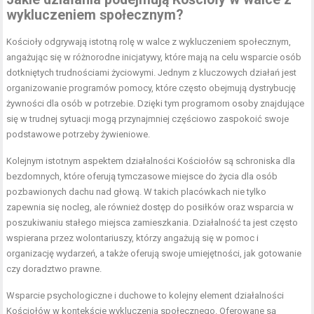
wykluczeniem społecznym?
Kościoły odgrywają istotną rolę w walce z wykluczeniem społecznym,
angażując się w różnorodne inicjatywy, które mają na celu wsparcie osób
dotkniętych trudnościami życiowymi. Jednym z kluczowych działań jest
organizowanie programów pomocy, które często obejmują dystrybucję
żywności dla osób w potrzebie. Dzięki tym programom osoby znajdujące
się w trudnej sytuacji mogą przynajmniej częściowo zaspokoić swoje
podstawowe potrzeby żywieniowe.
Kolejnym istotnym aspektem działalności Kościołów są schroniska dla
bezdomnych, które oferują tymczasowe miejsce do życia dla osób
pozbawionych dachu nad głową. W takich placówkach nie tylko
zapewnia się nocleg, ale również dostęp do posiłków oraz wsparcia w
poszukiwaniu stałego miejsca zamieszkania. Działalność ta jest często
wspierana przez wolontariuszy, którzy angażują się w pomoc i
organizację wydarzeń, a także oferują swoje umiejętności, jak gotowanie
czy doradztwo prawne.
Wsparcie psychologiczne i duchowe to kolejny element działalności
Kościołów w kontekście wykluczenia społecznego. Oferowane są