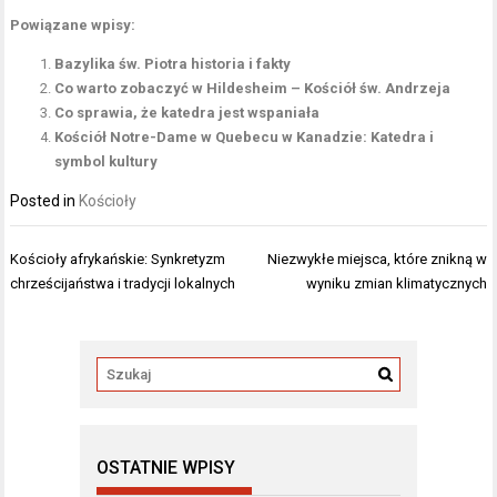
Powiązane wpisy:
Bazylika św. Piotra historia i fakty
Co warto zobaczyć w Hildesheim – Kościół św. Andrzeja
Co sprawia, że katedra jest wspaniała
Kościół Notre-Dame w Quebecu w Kanadzie: Katedra i
symbol kultury
Posted in
Kościoły
Nawigacja
Kościoły afrykańskie: Synkretyzm
Niezwykłe miejsca, które znikną w
wpisu
chrześcijaństwa i tradycji lokalnych
wyniku zmian klimatycznych
OSTATNIE WPISY