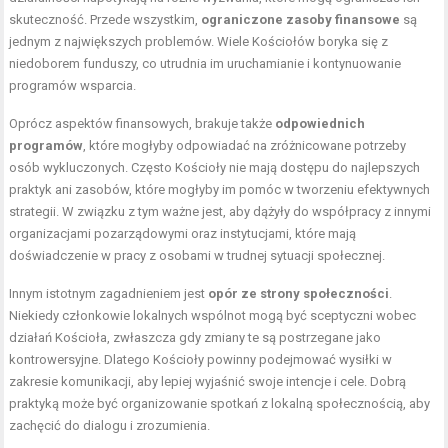
skuteczność. Przede wszystkim,
ograniczone zasoby finansowe
są
jednym z największych problemów. Wiele Kościołów boryka się z
niedoborem funduszy, co utrudnia im uruchamianie i kontynuowanie
programów wsparcia.
Oprócz aspektów finansowych, brakuje także
odpowiednich
programów
, które mogłyby odpowiadać na zróżnicowane potrzeby
osób wykluczonych. Często Kościoły nie mają dostępu do najlepszych
praktyk ani zasobów, które mogłyby im pomóc w tworzeniu efektywnych
strategii. W związku z tym ważne jest, aby dążyły do współpracy z innymi
organizacjami pozarządowymi oraz instytucjami, które mają
doświadczenie w pracy z osobami w trudnej sytuacji społecznej.
Innym istotnym zagadnieniem jest
opór ze strony społeczności
.
Niekiedy członkowie lokalnych wspólnot mogą być sceptyczni wobec
działań Kościoła, zwłaszcza gdy zmiany te są postrzegane jako
kontrowersyjne. Dlatego Kościoły powinny podejmować wysiłki w
zakresie komunikacji, aby lepiej wyjaśnić swoje intencje i cele. Dobrą
praktyką może być organizowanie spotkań z lokalną społecznością, aby
zachęcić do dialogu i zrozumienia.