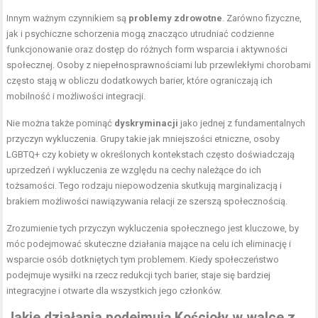
Innym ważnym czynnikiem są
problemy zdrowotne
. Zarówno fizyczne,
jak i psychiczne schorzenia mogą znacząco utrudniać codzienne
funkcjonowanie oraz dostęp do różnych form wsparcia i aktywności
społecznej. Osoby z niepełnosprawnościami lub przewlekłymi chorobami
często stają w obliczu dodatkowych barier, które ograniczają ich
mobilność i możliwości integracji.
Nie można także pominąć
dyskryminacji
jako jednej z fundamentalnych
przyczyn wykluczenia. Grupy takie jak mniejszości etniczne, osoby
LGBTQ+ czy kobiety w określonych kontekstach często doświadczają
uprzedzeń i wykluczenia ze względu na cechy należące do ich
tożsamości. Tego rodzaju niepowodzenia skutkują marginalizacją i
brakiem możliwości nawiązywania relacji ze szerszą społecznością.
Zrozumienie tych przyczyn wykluczenia społecznego jest kluczowe, by
móc podejmować skuteczne działania mające na celu ich eliminację i
wsparcie osób dotkniętych tym problemem. Kiedy społeczeństwo
podejmuje wysiłki na rzecz redukcji tych barier, staje się bardziej
integracyjne i otwarte dla wszystkich jego członków.
Jakie działania podejmują Kościoły w walce z