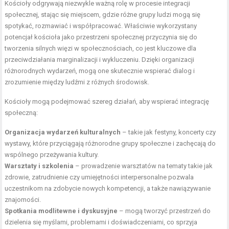
Kościoły odgrywają niezwykle ważną rolę w procesie integracji
społecznej, stając się miejscem, gdzie różne grupy ludzi mogą się
spotykać, rozmawiać i współpracować. Właściwie wykorzystany
potencjał kościoła jako przestrzeni społecznej przyczynia się do
tworzenia silnych więzi w społecznościach, co jest kluczowe dla
przeciwdziałania marginalizacji i wykluczeniu. Dzięki organizacji
różnorodnych wydarzeń, mogą one skutecznie wspierać dialog i
zrozumienie między ludźmi z różnych środowisk.
Kościoły mogą podejmować szereg działań, aby wspierać integrację
społeczną:
Organizacja wydarzeń kulturalnych
– takie jak festyny, koncerty czy
wystawy, które przyciągają różnorodne grupy społeczne i zachęcają do
wspólnego przeżywania kultury.
Warsztaty i szkolenia
– prowadzenie warsztatów na tematy takie jak
zdrowie, zatrudnienie czy umiejętności interpersonalne pozwala
uczestnikom na zdobycie nowych kompetencji, a także nawiązywanie
znajomości.
Spotkania modlitewne i dyskusyjne
– mogą tworzyć przestrzeń do
dzielenia się myślami, problemami i doświadczeniami, co sprzyja