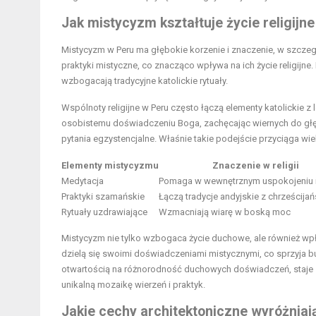
Jak mistycyzm kształtuje życie religijn
Mistycyzm w Peru ma głębokie korzenie i znaczenie, w szczeg
praktyki mistyczne, co znacząco wpływa na ich życie religijne
wzbogacają tradycyjne katolickie rytuały.
Wspólnoty religijne w Peru często łączą elementy katolickie z
osobistemu doświadczeniu Boga, zachęcając wiernych do głę
pytania egzystencjalne. Właśnie takie podejście przyciąga wielu
Elementy mistycyzmu
Znaczenie w religii
Medytacja
Pomaga w wewnętrznym uspokojeniu i 
Praktyki szamańskie
Łączą tradycje andyjskie z chrześcij
Rytuały uzdrawiające
Wzmacniają wiarę w boską moc
Mistycyzm nie tylko wzbogaca życie duchowe, ale również wp
dzielą się swoimi doświadczeniami mistycznymi, co sprzyja bu
otwartością na różnorodność duchowych doświadczeń, staje si
unikalną mozaikę wierzeń i praktyk.
Jakie cechy architektoniczne wyróżniaj