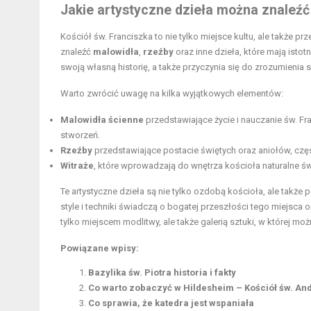
Jakie artystyczne dzieła można znaleźć
Kościół św. Franciszka to nie tylko miejsce kultu, ale także p
znaleźć
malowidła
,
rzeźby
oraz inne dzieła, które mają isto
swoją własną historię, a także przyczynia się do zrozumienia
Warto zwrócić uwagę na kilka wyjątkowych elementów:
Malowidła ścienne
przedstawiające życie i nauczanie św. Fra
stworzeń.
Rzeźby
przedstawiające postacie świętych oraz aniołów, czę
Witraże
, które wprowadzają do wnętrza kościoła naturalne świa
Te artystyczne dzieła są nie tylko ozdobą kościoła, ale także 
style i techniki świadczą o bogatej przeszłości tego miejsca 
tylko miejscem modlitwy, ale także galerią sztuki, w której m
Powiązane wpisy:
Bazylika św. Piotra historia i fakty
Co warto zobaczyć w Hildesheim – Kościół św. An
Co sprawia, że katedra jest wspaniała