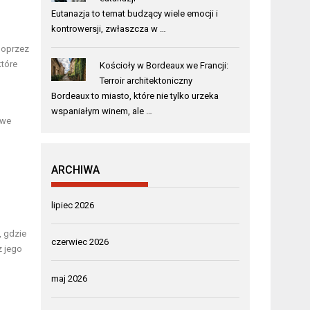
Eutanazja to temat budzący wiele emocji i
kontrowersji, zwłaszcza w …
poprzez
które
Kościoły w Bordeaux we Francji:
Terroir architektoniczny
Bordeaux to miasto, które nie tylko urzeka
wspaniałym winem, ale …
owe
ARCHIWA
lipiec 2026
, gdzie
czerwiec 2026
z jego
maj 2026