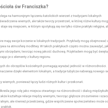
ścioła św Franciszka?
olega na harmonijnym łączeniu katolickich wierzeń z tradycjami lokalnych
iadczenia wiernych, ale także tworzy przestrzeń, w której różne kultury mo
taje się miejscem, w którym spotykają się nie tylko różne praktyki religijne, a
óre mają swoje korzenie w lokalnych tradycjach. Przykłady mogą obejmować 
ywa na atmosferę modlitwy. W takich praktykach często można zauważyć, ja
alnymi obrzędami, tworząc nową jakość duchową. Przykładem mogą być święta,
ając je o elementy z kultury regionu.
anych do obrzędów kościelnych pomagają wyrażać jedność w różnorodności.
znaczenie dzięki elementom lokalnym, a tradycje tubylcze nabierają nowego 
y wiernych, ponieważ łączy ludzi różnych kultur i przekonań.
kreśla jego rolę jako miejsca otwartego na różnorodność i dialog międzykult
także kształtuje relacje między wiernymi, tworząc głębsze zrozumienie i szac
m sakralnym, ale również przestrzenią, gdzie współczesne społeczeństwo może 
 praktyk.