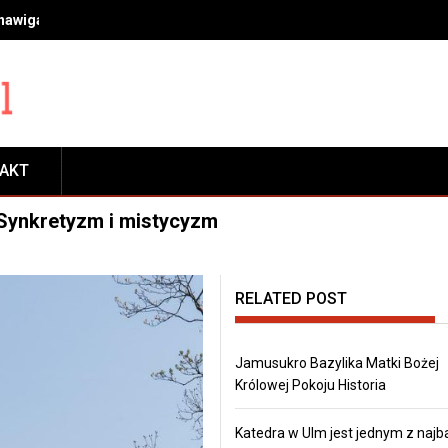
 nawigacja, transport, płatności, rezerwacje i zwiedzanie
TAKT
 Synkretyzm i mistycyzm
RELATED POST
Jamusukro Bazylika Matki Bożej
Królowej Pokoju Historia
Katedra w Ulm jest jednym z najb