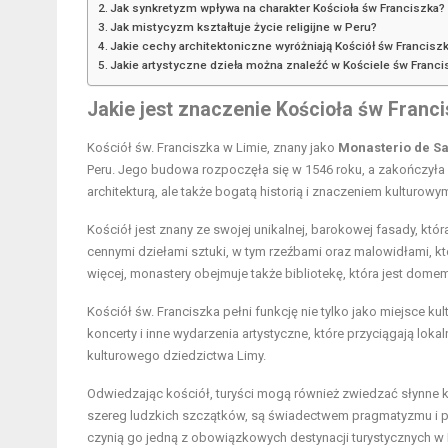
Jak synkretyzm wpływa na charakter Kościoła św Franciszka?
Jak mistycyzm kształtuje życie religijne w Peru?
Jakie cechy architektoniczne wyróżniają Kościół św Francisz
Jakie artystyczne dzieła można znaleźć w Kościele św Franci
Jakie jest znaczenie Kościoła św Franc
Kościół św. Franciszka w Limie, znany jako
Monasterio de S
Peru. Jego budowa rozpoczęła się w 1546 roku, a zakończyła p
architekturą, ale także bogatą historią i znaczeniem kulturowy
Kościół jest znany ze swojej unikalnej, barokowej fasady, któ
cennymi dziełami sztuki, w tym rzeźbami oraz malowidłami, które
więcej, monastery obejmuje także bibliotekę, która jest dome
Kościół św. Franciszka pełni funkcję nie tylko jako miejsce kul
koncerty i inne wydarzenia artystyczne, które przyciągają loka
kulturowego dziedzictwa Limy.
Odwiedzając kościół, turyści mogą również zwiedzać słynne k
szereg ludzkich szczątków, są świadectwem pragmatyzmu i prak
czynią go jedną z obowiązkowych destynacji turystycznych w 