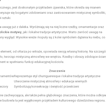
nicznego, jest doskonałym przykładem zjawiska, które określa się mianem
akteryzuje się bogatymi zdobieniami oraz zastosowaniem mistycznej symboliki,
i sztuki.
uwagę już z daleka. Wyróżniają się na niej liczne rzeźby, ornamentacje oraz
olickie motywy
, jak i lokalne tradycje artystyczne. Warto zwrócić uwagę na
umny wygląd. Wysokie wieże i kopuły są z kolei symbolem dążenia ku niebu, co 
lement, od ołtarza po witraże, opowiada swoją własną historię. Na szczegó
atło, tworząc mistyczną atmosferę we wnętrzu. Rzeźby i obrazy zdobiące ścian
ement w spełnianiu funkcji edukacyjnej kościoła.
Znaczenie
ornamentów
Reprezentuje styl churrigueresque i lokalne tradycje artystyczne
Utworzenie mistycznej atmosfery i edukacja wiernych
 wzory
Symbolizują konsekrację i świętość przestrzeni
alnie zachwycająca, ale także pełna głębokiego znaczenia, które można odkry
że budowla ta jest wyjątkowym przykładem kulturowego dziedzictwa regionu.