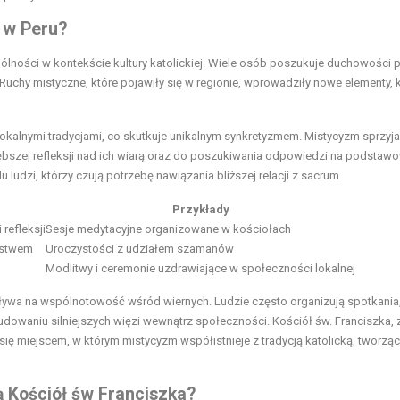
e w Peru?
ólności w kontekście kultury katolickiej. Wiele osób poszukuje duchowości 
. Ruchy mistyczne, które pojawiły się w regionie, wprowadziły nowe elementy, 
 lokalnymi tradycjami, co skutkuje unikalnym synkretyzmem. Mistycyzm sprzyja
bszej refleksji nad ich wiarą oraz do poszukiwania odpowiedzi na podstaw
 ludzi, którzy czują potrzebę nawiązania bliższej relacji z sacrum.
Przykłady
refleksji
Sesje medytacyjne organizowane w kościołach
aństwem
Uroczystości z udziałem szamanów
Modlitwy i ceremonie uzdrawiające w społeczności lokalnej
ływa na wspólnotowość wśród wiernych. Ludzie często organizują spotkania
dowaniu silniejszych więzi wewnątrz społeczności. Kościół św. Franciszka, 
ę miejscem, w którym mistycyzm współistnieje z tradycją katolicką, tworząc
ą Kościół św Franciszka?