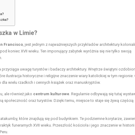
ka?
szka?
iszka w Limie?
an Francisco
, jest jednym z najważniejszych przykładów architektury kolonial
od koniec XVII wieku. Ten imponujący zabytek wyróżnia się nie tylko swoją
m.
ra przyciąga uwagę turystów i badaczy architektury. Wnętrze świątyni ozdobio
 ilustracja historyczne i religijne znaczenie wiary katolickiej w tym regionie.
m dla wielu rzadkich i cennych książek oraz manuskryptów.
tu, ale również jako
centrum kulturowe
. Regularnie odbywają się tutaj wysta
lną społeczność oraz turystów. Dzięki temu, miejsce to staje się żywą częścią
atakumby, które znajdują się pod budynkiem. Te podziemne korytarze, zawie
tyk funerarnych XVII wieku. Przeszłość kościoła i jego znaczenie w historii
Peru.