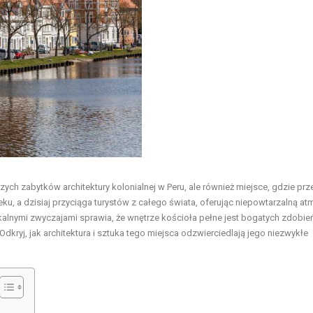
szych zabytków architektury kolonialnej w Peru, ale również miejsce, gdzie prz
wieku, a dzisiaj przyciąga turystów z całego świata, oferując niepowtarzalną a
okalnymi zwyczajami sprawia, że wnętrze kościoła pełne jest bogatych zdobie
Odkryj, jak architektura i sztuka tego miejsca odzwierciedlają jego niezwykłe