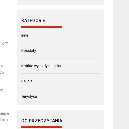
KATEGORIE
Inne
nej w
Kościoły
Krótkie wyjazdy miejskie
no
 Co
Religia
wy,
Turystyka
rające
 Limy
DO PRZECZYTANIA