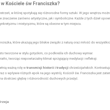
 w Kościele św Franciszka?
rzestrzeń, w której spotykają się różnorodne formy sztuki. W jego wnętrzu moż
tne znaczenie zarówno artystyczne, jak i symboliczne. Każde z tych dzieł opow
 synkretyzmu i mistycyzmu, które są obecne w tym miejscu.
nciszka, które ukazują jego bliskie związki z naturą oraz miłość do wszystki
sto tworzone w stylu gotyckim, co podkreśla ich duchowy wymiar.
tło, tworząc niepowtarzalny klimat sprzyjający medytacji i refleksji.
pełnią ważną rolę w
transmisji historii i tradycji
chrześcijańskich. Kontrastuj
oraz o wpływie różnych epok na jego wystrój. Kościół św. Franciszka jest zate
ożna dostrzec głębię i różnorodność duchowych przeżyć.
drzeja