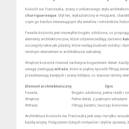
Kościół św. Franciszka, znany z unikatowego stylu architekto
churrigueresque
. Styl ten, wykształcony w Hiszpanii, char
czyni go bardzo interesującym dla estetów i miłośników histori
Fasada kościoła jest niezwykle bogato zdobiona, co przyciąga 
elementy architektoniczne, które odzwierciedlają zarówno
kat
szczegóły takie jak pilastry, które nadają budowli solidny i d
istotnym elementem w architekturze sakralnej.
Wnętrze kościoła również zachwyca bogactwem detali. Każdy e
uwagę zasługują
witraże
, które w piękny sposób filtrują świ
przedstawiają świętych i sceny biblijne, co stanowi istotny el
Element architektoniczny
Opis
Fasada
Bogato zdobiona, pełna rzeźb i 
Wnętrze
Pełne detali, z pięknymi witrażami
Witraże
Filtrują światło, tworząc kolorowe
Architektura Kościoła św. Franciszka jest więc nie tylko wizu
każdą wizytą. Połączenie różnych motywów i stylów sprawia, 