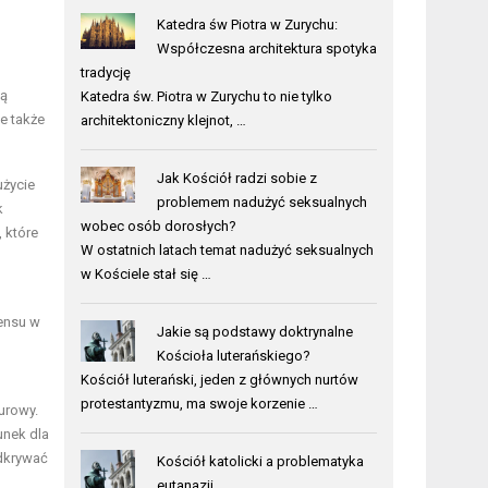
Katedra św Piotra w Zurychu:
Współczesna architektura spotyka
tradycję
gą
Katedra św. Piotra w Zurychu to nie tylko
le także
architektoniczny klejnot, …
Jak Kościół radzi sobie z
użycie
problemem nadużyć seksualnych
k
wobec osób dorosłych?
 które
W ostatnich latach temat nadużyć seksualnych
w Kościele stał się …
sensu w
Jakie są podstawy doktrynalne
Kościoła luterańskiego?
Kościół luterański, jeden z głównych nurtów
protestantyzmu, ma swoje korzenie …
urowy.
unek dla
odkrywać
Kościół katolicki a problematyka
eutanazji