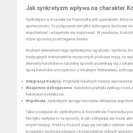
Jak synkretyzm wpływa na charakter Ko
Synkretyzm w Kościele św Franciszka jest zjawiskiem, które p
społeczności. To połączenie nie tylko wzbogaca duchowe dośw
współistnieć i wzajemnie się inspirować. W rezultacie, Kościół s
różne sposoby postrzegania świata.
Ważnym elementem tego synkretyzmu są rytuały i symbole, kt
tradycyjnych instrumentów muzycznych podczas mszy, co wpł
elementy katolickie w naturalny sposób przenikają się z lok
łączą katolickie uroczystości z lokalnymi festiwalami, wzbogac
Integracja tradycji:
Przykłady lokalnych tradycji wprowadz
Wzajemne wzbogacenie:
Katolickie praktyki zyskują nowe 
katolickim kontekście.
Wspólnota:
Synkretyzm sprzyja tworzeniu silniejszej wspólnot
Takie podejście do synkretyzmu w Kościele św Franciszka pod
Nie tylko wpływa to na sposób, w jaki odbywają się msze, ale 
innych tradycji. Przez to Kościół staje się nie tylko centru
bogactwo duchowe płynące z koegzystencji różnych wierzeń i