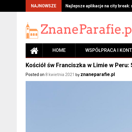
Skip
NAJNOWSZE
Najlepsze aplikacje na city break:
to
content
HOME
WSPÓŁPRACA I KON
Kościół św Franciszka w Limie w Peru:
znaneparafie.pl
Posted on
8 kwietnia 2021
by