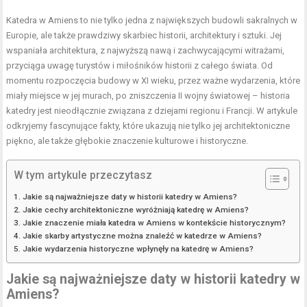
Katedra w Amiens to nie tylko jedna z największych budowli sakralnych w
Europie, ale także prawdziwy skarbiec historii, architektury i sztuki. Jej
wspaniała architektura, z najwyższą nawą i zachwycającymi witrażami,
przyciąga uwagę turystów i miłośników historii z całego świata. Od
momentu rozpoczęcia budowy w XI wieku, przez ważne wydarzenia, które
miały miejsce w jej murach, po zniszczenia II wojny światowej – historia
katedry jest nieodłącznie związana z dziejami regionu i Francji. W artykule
odkryjemy fascynujące fakty, które ukazują nie tylko jej architektoniczne
piękno, ale także głębokie znaczenie kulturowe i historyczne.
W tym artykule przeczytasz
Jakie są najważniejsze daty w historii katedry w Amiens?
Jakie cechy architektoniczne wyróżniają katedrę w Amiens?
Jakie znaczenie miała katedra w Amiens w kontekście historycznym?
Jakie skarby artystyczne można znaleźć w katedrze w Amiens?
Jakie wydarzenia historyczne wpłynęły na katedrę w Amiens?
Jakie są najważniejsze daty w historii katedry w
Amiens?