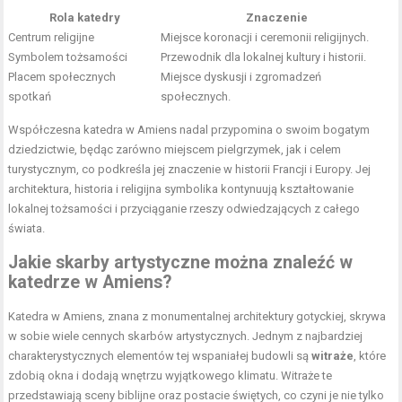
Rola katedry
Znaczenie
Centrum religijne
Miejsce koronacji i ceremonii religijnych.
Symbolem tożsamości
Przewodnik dla lokalnej kultury i historii.
Placem społecznych
Miejsce dyskusji i zgromadzeń
spotkań
społecznych.
Współczesna katedra w Amiens nadal przypomina o swoim bogatym
dziedzictwie, będąc zarówno miejscem pielgrzymek, jak i celem
turystycznym, co podkreśla jej znaczenie w historii Francji i Europy. Jej
architektura, historia i religijna symbolika kontynuują kształtowanie
lokalnej tożsamości i przyciąganie rzeszy odwiedzających z całego
świata.
Jakie skarby artystyczne można znaleźć w
katedrze w Amiens?
Katedra w Amiens, znana z monumentalnej architektury gotyckiej, skrywa
w sobie wiele cennych skarbów artystycznych. Jednym z najbardziej
charakterystycznych elementów tej wspaniałej budowli są
witraże
, które
zdobią okna i dodają wnętrzu wyjątkowego klimatu. Witraże te
przedstawiają sceny biblijne oraz postacie świętych, co czyni je nie tylko