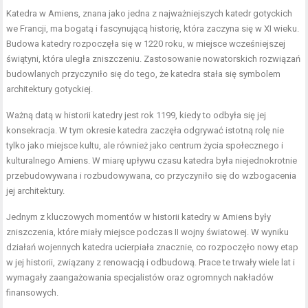
Katedra w Amiens, znana jako jedna z najważniejszych katedr gotyckich
we Francji, ma bogatą i fascynującą historię, która zaczyna się w XI wieku.
Budowa katedry rozpoczęła się w 1220 roku, w miejsce wcześniejszej
świątyni, która uległa zniszczeniu. Zastosowanie nowatorskich rozwiązań
budowlanych przyczyniło się do tego, że katedra stała się symbolem
architektury gotyckiej.
Ważną datą w historii katedry jest rok 1199, kiedy to odbyła się jej
konsekracja. W tym okresie katedra zaczęła odgrywać istotną rolę nie
tylko jako miejsce kultu, ale również jako centrum życia społecznego i
kulturalnego Amiens. W miarę upływu czasu katedra była niejednokrotnie
przebudowywana i rozbudowywana, co przyczyniło się do wzbogacenia
jej architektury.
Jednym z kluczowych momentów w historii katedry w Amiens były
zniszczenia, które miały miejsce podczas II wojny światowej. W wyniku
działań wojennych katedra ucierpiała znacznie, co rozpoczęło nowy etap
w jej historii, związany z renowacją i odbudową. Prace te trwały wiele lat i
wymagały zaangażowania specjalistów oraz ogromnych nakładów
finansowych.