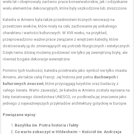
wiele lat i obejmowały zarówno prace konserwatorskie, jak i odzyskanie
wielu elementów dekoracyjnych, które były uszkodzone lub zniszczone.
Katedra w Amiens była także przedmiotem licznych renowacji na
przestrzeni wieków, które miały na celu zachowanie jej unikalnego
charakteru i wartości kulturowych. W XVII wieku, na przykład,
przeprowadzono ważne prace związane z wnętrzem katedry, które
dostosowały ją do zmieniających się potrzeb liturgicznych i estetycznych.
Dzięki temu dzisiaj możemy podziwiać nie tylko jej zewnętrzną bryłę, ale
również bogate dekoracje wewnętrzne.
Pomimo tych trudności, katedra przetrwała jako symbol nie tylko miasta
Amiens, ale także całej Francji. Jej historia jest pełna
duchowych i
kulturowych znaczeń
, które przyciągają turystów oraz badaczy z
całego świata. Warto zauważyć, że katedra w Amiens została wpisana na
listę światowego dziedzictwa UNESCO, co podkreśla jej znaczenie jako
jednego z najważniejszych przykładów architektury gotyckiej w Europie.
Powiązane wpisy:
Bazylika św. Piotra historia i fakty
Co warto zobaczyć w Hildesheim – Kościół św. Andrzeja