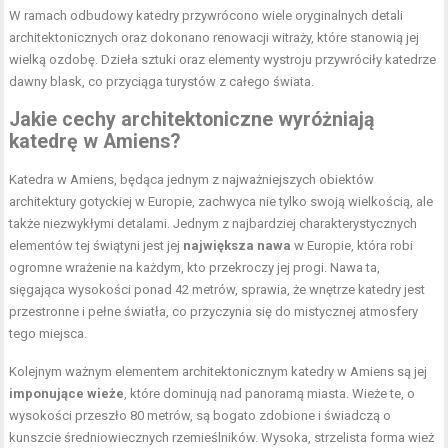
W ramach odbudowy katedry przywrócono wiele oryginalnych detali
architektonicznych oraz dokonano renowacji witraży, które stanowią jej
wielką ozdobę. Dzieła sztuki oraz elementy wystroju przywróciły katedrze
dawny blask, co przyciąga turystów z całego świata.
Jakie cechy architektoniczne wyróżniają
katedrę w Amiens?
Katedra w Amiens, będąca jednym z najważniejszych obiektów
architektury gotyckiej w Europie, zachwyca nie tylko swoją wielkością, ale
także niezwykłymi detalami. Jednym z najbardziej charakterystycznych
elementów tej świątyni jest jej
największa nawa
w Europie, która robi
ogromne wrażenie na każdym, kto przekroczy jej progi. Nawa ta,
sięgająca wysokości ponad 42 metrów, sprawia, że wnętrze katedry jest
przestronne i pełne światła, co przyczynia się do mistycznej atmosfery
tego miejsca.
Kolejnym ważnym elementem architektonicznym katedry w Amiens są jej
imponujące wieże
, które dominują nad panoramą miasta. Wieże te, o
wysokości przeszło 80 metrów, są bogato zdobione i świadczą o
kunszcie średniowiecznych rzemieślników. Wysoka, strzelista forma wież