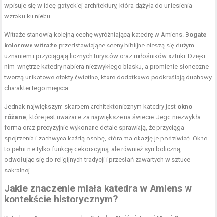
wpisuje się w ideę gotyckiej architektury, która dążyła do uniesienia
wzroku ku niebu.
Witraże stanowią kolejną cechę wyróżniającą katedrę w Amiens.
Bogate
kolorowe witraże
przedstawiające sceny biblijne cieszą się dużym
uznaniem i przyciągają licznych turystów oraz miłośników sztuki. Dzięki
nim, wnętrze katedry nabiera niezwykłego blasku, a promienie słoneczne
tworzą unikatowe efekty świetlne, które dodatkowo podkreślają duchowy
charakter tego miejsca.
Jednak największym skarbem architektonicznym katedry jest
okno
różane
, które jest uważane za największe na świecie. Jego niezwykła
forma oraz precyzyjnie wykonane detale sprawiają, że przyciąga
spojrzenia i zachwyca każdą osobę, która ma okazję je podziwiać. Okno
to pełni nie tylko funkcję dekoracyjną, ale również symboliczną,
odwołując się do religijnych tradycji i przesłań zawartych w sztuce
sakralnej.
Jakie znaczenie miała katedra w Amiens w
kontekście historycznym?