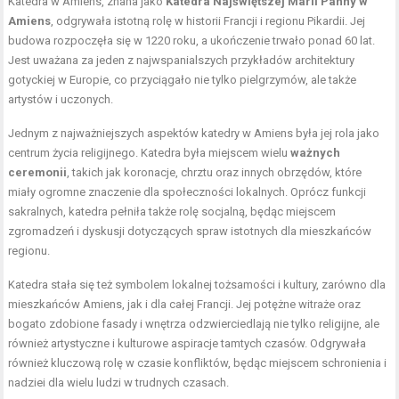
Katedra w Amiens, znana jako
Katedra Najświętszej Marii Panny w
Amiens
, odgrywała istotną rolę w historii Francji i regionu Pikardii. Jej
budowa rozpoczęła się w 1220 roku, a ukończenie trwało ponad 60 lat.
Jest uważana za jeden z najwspanialszych przykładów architektury
gotyckiej w Europie, co przyciągało nie tylko pielgrzymów, ale także
artystów i uczonych.
Jednym z najważniejszych aspektów katedry w Amiens była jej rola jako
centrum życia religijnego. Katedra była miejscem wielu
ważnych
ceremonii
, takich jak koronacje, chrztu oraz innych obrzędów, które
miały ogromne znaczenie dla społeczności lokalnych. Oprócz funkcji
sakralnych, katedra pełniła także rolę socjalną, będąc miejscem
zgromadzeń i dyskusji dotyczących spraw istotnych dla mieszkańców
regionu.
Katedra stała się też symbolem lokalnej tożsamości i kultury, zarówno dla
mieszkańców Amiens, jak i dla całej Francji. Jej potężne witraże oraz
bogato zdobione fasady i wnętrza odzwierciedlają nie tylko religijne, ale
również artystyczne i kulturowe aspiracje tamtych czasów. Odgrywała
również kluczową rolę w czasie konfliktów, będąc miejscem schronienia i
nadziei dla wielu ludzi w trudnych czasach.