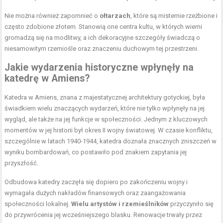
Nie można również zapomnieć o
ołtarzach
, które są misternie rzeźbione i
często zdobione złotem. Stanowią one centra kultu, w których wierni
gromadzą się na modlitwy, a ich dekoracyjne szczegóły świadczą o
niesamowitym rzemiośle oraz znaczeniu duchowym tej przestrzeni.
Jakie wydarzenia historyczne wpłynęły na
katedrę w Amiens?
Katedra w Amiens, znana z majestatycznej architektury gotyckiej, była
świadkiem wielu znaczących wydarzeń, które nie tylko wpłynęły na jej
wygląd, ale także na jej funkcje w społeczności. Jednym z kluczowych
momentów w jej historii był okres II wojny światowej. W czasie konfliktu,
szczególnie w latach 1940-1944, katedra doznała znacznych zniszczeń w
wyniku bombardowań, co postawiło pod znakiem zapytania jej
przyszłość.
Odbudowa katedry zaczęła się dopiero po zakończeniu wojny i
wymagała dużych nakładów finansowych oraz zaangażowania
społeczności lokalnej.
Wielu artystów i rzemieślników
przyczyniło się
do przywrócenia jej wcześniejszego blasku. Renowacje trwały przez