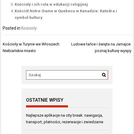
Kościoły i ich rola w edukacji religijnej
Kościół Notre-Dame w Quebecu w Kanadzie: Katedra i
symbol kultury
Posted in
Kościoły
Nawigacja
Kościoły w Turynie we Włoszech:
Ludowe tańce i święta na Jamajce:
wpisu
Niebiańskie miasto
poznaj kulturę wyspy
OSTATNIE WPISY
Najlepsze aplikacje na city break: nawigacja,
transport, płatności, rezerwacje i zwiedzanie