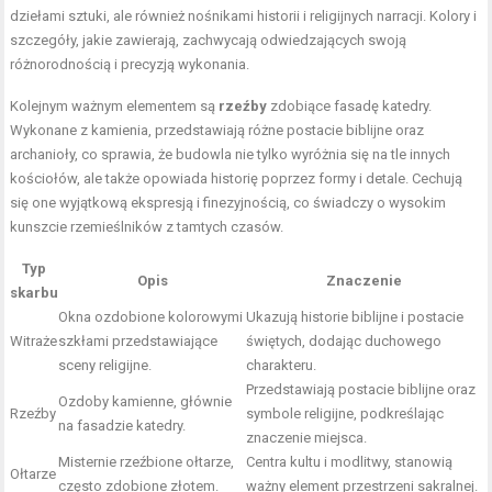
dziełami sztuki, ale również nośnikami historii i religijnych narracji. Kolory i
szczegóły, jakie zawierają, zachwycają odwiedzających swoją
różnorodnością i precyzją wykonania.
Kolejnym ważnym elementem są
rzeźby
zdobiące fasadę katedry.
Wykonane z kamienia, przedstawiają różne postacie biblijne oraz
archanioły, co sprawia, że budowla nie tylko wyróżnia się na tle innych
kościołów, ale także opowiada historię poprzez formy i detale. Cechują
się one wyjątkową ekspresją i finezyjnością, co świadczy o wysokim
kunszcie rzemieślników z tamtych czasów.
Typ
Opis
Znaczenie
skarbu
Okna ozdobione kolorowymi
Ukazują historie biblijne i postacie
Witraże
szkłami przedstawiające
świętych, dodając duchowego
sceny religijne.
charakteru.
Przedstawiają postacie biblijne oraz
Ozdoby kamienne, głównie
Rzeźby
symbole religijne, podkreślając
na fasadzie katedry.
znaczenie miejsca.
Misternie rzeźbione ołtarze,
Centra kultu i modlitwy, stanowią
Ołtarze
często zdobione złotem.
ważny element przestrzeni sakralnej.