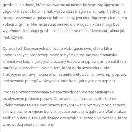
grzybami, to danie, które pojawia się na niemal każdym wigilijnym stole.
Jego intensywny kolor i smak wprowadza magię świąt. Karp, tradycyjnie
przygotowywany w galarecie lub smażony, jest nieodłącznym elementem
kolacji wigilijnej. Nie można zapomnieć o pierogach, które mogą być
wypełnione kapustą i grzybami, a także słodkimi nadzieniami, takimi jak
mak czy ser.
Oprócz tych klasycznych dań warto wzbogacić swój stół o kilka
nowoczesnych propozycji. Może to być na przykład wegetariańska
alternatywa karpia, jaką jest pieczony łosoś z przyprawami, lub sałatka z
buraków z orzechami i serem feta, która doda świeżości i koloru.
Tradycyjne potrawy można również zinterpretować na nowo, np. poprzez
nadziewanie pierogów różnymi składnikami, jak dynia czy szpinak.
Podczas przygotowywania świątecznych dań, nie zapominajmy o
estetycznym podaniu potraw. Odpowiednia aranżacja stołu, ładnie
udekorowane talerze oraz świeżo przygotowane potrawy mogą sprawić,
że świąteczne przyjęcie będzie jeszcze bardziej wyjątkowe. Warto także
zadbać o detale, takie jak świece czy symbole Bożego Narodzenia, które
wprowadzą ciepłą atmosferę.