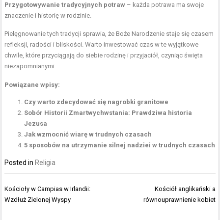
Przygotowywanie tradycyjnych potraw
– każda potrawa ma swoje
znaczenie i historię w rodzinie.
Pielęgnowanie tych tradycji sprawia, że Boże Narodzenie staje się czasem
refleksji, radości i bliskości. Warto inwestować czas w te wyjątkowe
chwile, które przyciągają do siebie rodzinę i przyjaciół, czyniąc święta
niezapomnianymi.
Powiązane wpisy:
Czy warto zdecydować się nagrobki granitowe
Sobór Historii Zmartwychwstania: Prawdziwa historia
Jezusa
Jak wzmocnić wiarę w trudnych czasach
5 sposobów na utrzymanie silnej nadziei w trudnych czasach
Posted in
Religia
Nawigacja
Kościoły w Campias w Irlandii:
Kościół anglikański a
wpisu
Wzdłuż Zielonej Wyspy
równouprawnienie kobiet