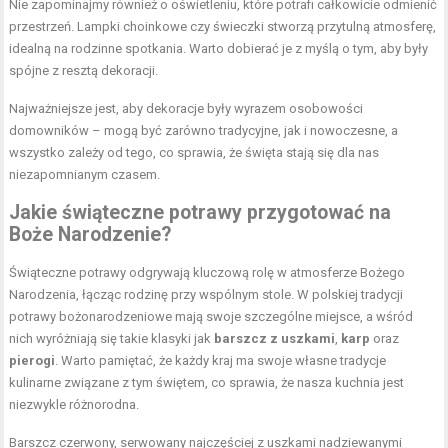
Nie zapominajmy również o oświetleniu, które potrafi całkowicie odmienić
przestrzeń. Lampki choinkowe czy świeczki stworzą przytulną atmosferę,
idealną na rodzinne spotkania. Warto dobierać je z myślą o tym, aby były
spójne z resztą dekoracji.
Najważniejsze jest, aby dekoracje były wyrazem osobowości
domowników – mogą być zarówno tradycyjne, jak i nowoczesne, a
wszystko zależy od tego, co sprawia, że święta stają się dla nas
niezapomnianym czasem.
Jakie świąteczne potrawy przygotować na
Boże Narodzenie?
Świąteczne potrawy odgrywają kluczową rolę w atmosferze Bożego
Narodzenia, łącząc rodzinę przy wspólnym stole. W polskiej tradycji
potrawy bożonarodzeniowe mają swoje szczególne miejsce, a wśród
nich wyróżniają się takie klasyki jak
barszcz z uszkami
,
karp
oraz
pierogi
. Warto pamiętać, że każdy kraj ma swoje własne tradycje
kulinarne związane z tym świętem, co sprawia, że nasza kuchnia jest
niezwykle różnorodna.
Barszcz czerwony, serwowany najczęściej z uszkami nadziewanymi