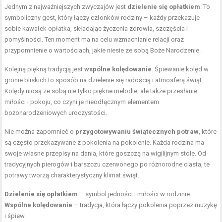
Jednym z najważniejszych zwyczajów jest
dzielenie się opłatkiem
. To
symboliczny gest, który łączy członków rodziny – każdy przekazuje
sobie kawałek opłatka, składając życzenia zdrowia, szczęścia i
pomyślności. Ten moment ma na celu wzmacnianie relacji oraz
przypomnienie o wartościach, jakie niesie ze sobą Boże Narodzenie.
Kolejną piękną tradycją jest
wspólne kolędowanie
. Śpiewanie kolęd w
gronie bliskich to sposób na dzielenie się radością i atmosferą świąt.
Kolędy niosą ze sobą nie tylko piękne melodie, ale także przesłanie
miłości i pokoju, co czyni je nieodłącznym elementem
bożonarodzeniowych uroczystości.
Nie można zapomnieć o
przygotowywaniu świątecznych potraw
, które
są często przekazywane z pokolenia na pokolenie. Każda rodzina ma
swoje własne przepisy na dania, które goszczą na wigilijnym stole. Od
tradycyjnych pierogów i barszczu czerwonego po różnorodne ciasta, te
potrawy tworzą charakterystyczny klimat świąt.
Dzielenie się opłatkiem
– symbol jedności i miłości w rodzinie.
Wspólne kolędowanie
– tradycja, która łączy pokolenia poprzez muzykę
i śpiew.