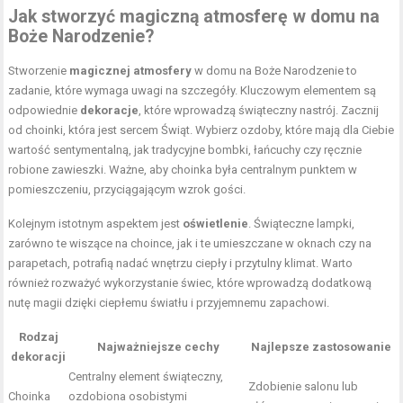
Jak stworzyć magiczną atmosferę w domu na
Boże Narodzenie?
Stworzenie
magicznej atmosfery
w domu na Boże Narodzenie to
zadanie, które wymaga uwagi na szczegóły. Kluczowym elementem są
odpowiednie
dekoracje
, które wprowadzą świąteczny nastrój. Zacznij
od choinki, która jest sercem Świąt. Wybierz ozdoby, które mają dla Ciebie
wartość sentymentalną, jak tradycyjne bombki, łańcuchy czy ręcznie
robione zawieszki. Ważne, aby choinka była centralnym punktem w
pomieszczeniu, przyciągającym wzrok gości.
Kolejnym istotnym aspektem jest
oświetlenie
. Świąteczne lampki,
zarówno te wiszące na choince, jak i te umieszczane w oknach czy na
parapetach, potrafią nadać wnętrzu ciepły i przytulny klimat. Warto
również rozważyć wykorzystanie świec, które wprowadzą dodatkową
nutę magii dzięki ciepłemu światłu i przyjemnemu zapachowi.
Rodzaj
Najważniejsze cechy
Najlepsze zastosowanie
dekoracji
Centralny element świąteczny,
Zdobienie salonu lub
Choinka
ozdobiona osobistymi