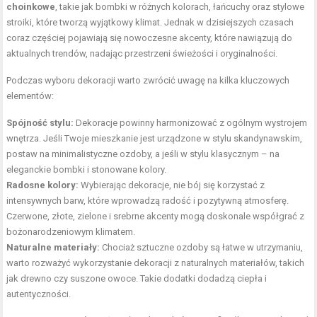
choinkowe
, takie jak bombki w różnych kolorach, łańcuchy oraz stylowe
stroiki, które tworzą wyjątkowy klimat. Jednak w dzisiejszych czasach
coraz częściej pojawiają się nowoczesne akcenty, które nawiązują do
aktualnych trendów, nadając przestrzeni świeżości i oryginalności.
Podczas wyboru dekoracji warto zwrócić uwagę na kilka kluczowych
elementów:
Spójność stylu:
Dekoracje powinny harmonizować z ogólnym wystrojem
wnętrza. Jeśli Twoje mieszkanie jest urządzone w stylu skandynawskim,
postaw na minimalistyczne ozdoby, a jeśli w stylu klasycznym – na
eleganckie bombki i stonowane kolory.
Radosne kolory:
Wybierając dekoracje, nie bój się korzystać z
intensywnych barw, które wprowadzą radość i pozytywną atmosferę.
Czerwone, złote, zielone i srebrne akcenty mogą doskonale współgrać z
bożonarodzeniowym klimatem.
Naturalne materiały:
Chociaż sztuczne ozdoby są łatwe w utrzymaniu,
warto rozważyć wykorzystanie dekoracji z naturalnych materiałów, takich
jak drewno czy suszone owoce. Takie dodatki dodadzą ciepła i
autentyczności.