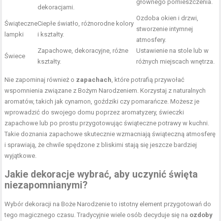
głównego pomieszczenia.
dekoracjami.
Ozdoba okien i drzwi,
Świąteczne
Ciepłe światło, różnorodne kolory
stworzenie intymnej
lampki
i kształty.
atmosfery.
Zapachowe, dekoracyjne, różne
Ustawienie na stole lub w
Świece
kształty.
różnych miejscach wnętrza.
Nie zapominaj również o
zapachach
, które potrafią przywołać
wspomnienia związane z Bożym Narodzeniem. Korzystaj z naturalnych
aromatów, takich jak cynamon, goździki czy pomarańcze. Możesz je
wprowadzić do swojego domu poprzez aromatyzery, świeczki
zapachowe lub po prostu przygotowując świąteczne potrawy w kuchni.
Takie doznania zapachowe skutecznie wzmacniają świąteczną atmosferę
i sprawiają, że chwile spędzone z bliskimi stają się jeszcze bardziej
wyjątkowe.
Jakie dekoracje wybrać, aby uczynić święta
niezapomnianymi?
Wybór dekoracji na Boże Narodzenie to istotny element przygotowań do
tego magicznego czasu. Tradycyjnie wiele osób decyduje się na
ozdoby