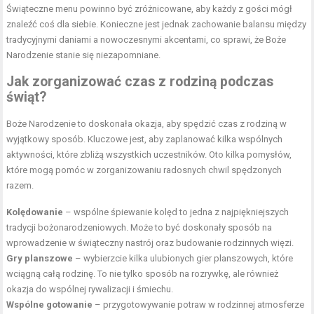
Świąteczne menu powinno być zróżnicowane, aby każdy z gości mógł
znaleźć coś dla siebie. Konieczne jest jednak zachowanie balansu między
tradycyjnymi daniami a nowoczesnymi akcentami, co sprawi, że Boże
Narodzenie stanie się niezapomniane.
Jak zorganizować czas z rodziną podczas
świąt?
Boże Narodzenie to doskonała okazja, aby spędzić czas z rodziną w
wyjątkowy sposób. Kluczowe jest, aby zaplanować kilka wspólnych
aktywności, które zbliżą wszystkich uczestników. Oto kilka pomysłów,
które mogą pomóc w zorganizowaniu radosnych chwil spędzonych
razem.
Kolędowanie
– wspólne śpiewanie kolęd to jedna z najpiękniejszych
tradycji bożonarodzeniowych. Może to być doskonały sposób na
wprowadzenie w świąteczny nastrój oraz budowanie rodzinnych więzi.
Gry planszowe
– wybierzcie kilka ulubionych gier planszowych, które
wciągną całą rodzinę. To nie tylko sposób na rozrywkę, ale również
okazja do wspólnej rywalizacji i śmiechu.
Wspólne gotowanie
– przygotowywanie potraw w rodzinnej atmosferze