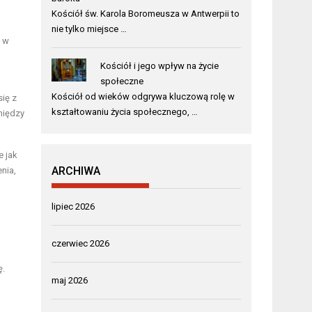
Kościół św. Karola Boromeusza w Antwerpii to
nie tylko miejsce …
, w
Kościół i jego wpływ na życie
społeczne
Kościół od wieków odgrywa kluczową rolę w
się z
kształtowaniu życia społecznego, …
między
e jak
ARCHIWA
nia,
lipiec 2026
czerwiec 2026
ę.
maj 2026