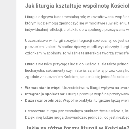
Jak liturgia kształtuje wspólnotę Kościo
Liturgia odgrywa fundamentalną rolę w kształtowaniu wspólno
którym ludzie mogą zjednoczyć się w modlitwie i uwielbieniu, tw
indywidualnej refleksji, ale także do wspólnego przeżywania 
Uczestnictwo w liturgii sprzyja integracji społecznej, co jes
poczuciem izolacji. Wspólne śpiewy, modlitwy i obrzędy litu
członkami wspólnoty. To właśnie te interakcje tworzą atmosf
Liturgia nie tylko przyciąga ludzi do Kościoła, ale także jedno
Eucharystia, sakramenty czy misteria, są anteną, przez którą
zgodnie z nauczaniem Kościoła, umacnia się jedność i solida
Wzmacnianie więzi:
Uczestnictwo w liturgii wpływa na tworz
Integracja społeczna:
Liturgia promuje wspólne przeżywani
Duża różnorodność:
Wspólne praktyki liturgiczne łączą wie
Ostatecznie liturgia jest centralnym punktem życia Kościoła, 
Dzięki niej ludzie mogą doświadczać jedności, co jest niezbę
Jakie są różne formy liturgii w Kościele