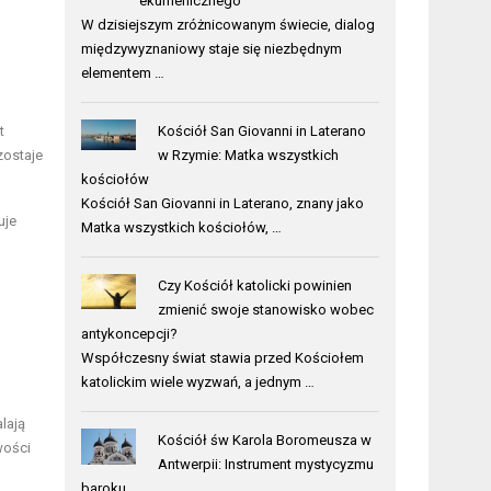
ekumenicznego
W dzisiejszym zróżnicowanym świecie, dialog
międzywyznaniowy staje się niezbędnym
elementem …
t
Kościół San Giovanni in Laterano
zostaje
w Rzymie: Matka wszystkich
kościołów
Kościół San Giovanni in Laterano, znany jako
uje
Matka wszystkich kościołów, …
Czy Kościół katolicki powinien
zmienić swoje stanowisko wobec
antykoncepcji?
Współczesny świat stawia przed Kościołem
katolickim wiele wyzwań, a jednym …
lają
Kościół św Karola Boromeusza w
wości
Antwerpii: Instrument mystycyzmu
baroku