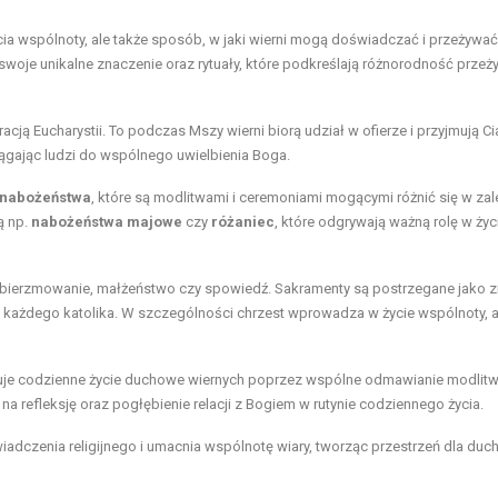
 życia wspólnoty, ale także sposób, w jaki wierni mogą doświadczać i przeżywa
ma swoje unikalne znaczenie oraz rytuały, które podkreślają różnorodność przeż
bracją Eucharystii. To podczas Mszy wierni biorą udział w ofierze i przyjmują C
iągając ludzi do wspólnego uwielbienia Boga.
nabożeństwa
, które są modlitwami i ceremoniami mogącymi różnić się w zal
ą np.
nabożeństwa majowe
czy
różaniec
, które odgrywają ważną rolę w życ
st, bierzmowanie, małżeństwo czy spowiedź. Sakramenty są postrzegane jako z
u każdego katolika. W szczególności chrzest wprowadza w życie wspólnoty, 
izuje codzienne życie duchowe wiernych poprzez wspólne odmawianie modlit
a refleksję oraz pogłębienie relacji z Bogiem w rutynie codziennego życia.
wiadczenia religijnego i umacnia wspólnotę wiary, tworząc przestrzeń dla d