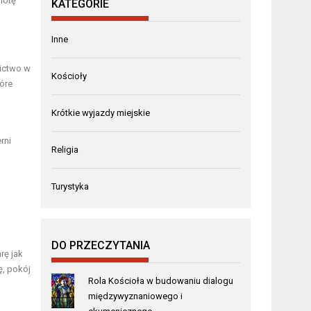
notę
KATEGORIE
Inne
nictwo w
Kościoły
tóre
Krótkie wyjazdy miejskie
rni
Religia
Turystyka
DO PRZECZYTANIA
rę jak
ę, pokój
Rola Kościoła w budowaniu dialogu
międzywyznaniowego i