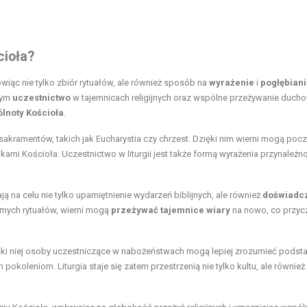
cioła?
wiąc nie tylko zbiór rytuałów, ale również sposób na
wyrażenie
i
pogłębian
rnym
uczestnictwo
w tajemnicach religijnych oraz wspólne przeżywanie duch
lnoty Kościoła
.
sakramentów, takich jak Eucharystia czy chrzest. Dzięki nim wierni mogą poc
ami Kościoła. Uczestnictwo w liturgii jest także formą wyrażenia przynależn
ają na celu nie tylko upamiętnienie wydarzeń biblijnych, ale również
doświadc
amych rytuałów, wierni mogą
przeżywać tajemnice wiary
na nowo, co przyc
Dzięki niej osoby uczestniczące w nabożeństwach mogą lepiej zrozumieć podst
pokoleniom. Liturgia staje się zatem przestrzenią nie tylko kultu, ale również