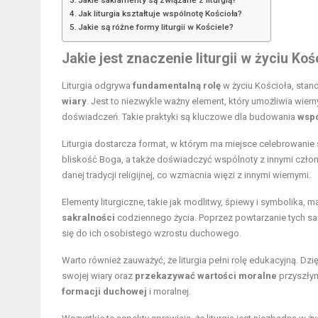
Jak liturgia kształtuje wspólnotę Kościoła?
Jakie są różne formy liturgii w Kościele?
Jakie jest znaczenie liturgii w życiu Koś
Liturgia odgrywa
fundamentalną rolę
w życiu Kościoła, stano
wiary
. Jest to niezwykle ważny element, który umożliwia wie
doświadczeń. Takie praktyki są kluczowe dla budowania
wspó
Liturgia dostarcza format, w którym ma miejsce celebrowanie 
bliskość Boga, a także doświadczyć wspólnoty z innymi członk
danej tradycji religijnej, co wzmacnia więzi z innymi wiernymi.
Elementy liturgiczne, takie jak modlitwy, śpiewy i symbolika, m
sakralności
codziennego życia. Poprzez powtarzanie tych s
się do ich osobistego wzrostu duchowego.
Warto również zauważyć, że liturgia pełni rolę edukacyjną. 
swojej wiary oraz
przekazywać wartości moralne
przyszłym 
formacji duchowej
i moralnej.