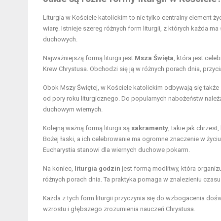
Liturgia w Kościele katolickim to nie tylko centralny element
wiarę. Istnieje szereg różnych form liturgii, z których każda 
duchowych.
Najważniejszą formą liturgii jest
Msza Święta
, która jest cele
Krew Chrystusa. Obchodzi się ją w różnych porach dnia, przyc
Obok Mszy Świętej, w Kościele katolickim odbywają się także
od pory roku liturgicznego. Do popularnych nabożeństw należ
duchowym wiernych.
Kolejną ważną formą liturgii są
sakramenty
, takie jak chrze
Bożej łaski, a ich celebrowanie ma ogromne znaczenie w życi
Eucharystia stanowi dla wiernych duchowe pokarm.
Na koniec,
liturgia godzin
jest formą modlitwy, która organ
różnych porach dnia. Ta praktyka pomaga w znalezieniu czasu n
Każda z tych form liturgii przyczynia się do wzbogacenia doś
wzrostu i głębszego zrozumienia nauczeń Chrystusa.