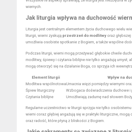
Wszystkie te aspekty sprawiają, że liturgia jest niezbędna w 
wiernych.
Jak liturgia wpływa na duchowość wier
Liturgia jest centralnym elementem życia duchowego wielu wie
liturgii, wierni zyskują
przestrzeń do modlitwy
oraz głębszej r
umożliwia osobiste spotkanie z Bogiem, a także wspólne doś
Podczas liturgii, wierni mogą przeżywać głębokie chwile du
modlitwy, śpiewy i czytania biblijne nie tylko angażują umysł, 
mogą otworzyć się na działanie Boga, co sprzyja ich wewnęt
Element liturgii
Wpływ na du
Modlitwa wspólnotowa
Umacnia więzi pomiędzy wiernymi ora
Śpiew liturgiczny
Wzbogaca doświadczenia duchowe i p
Czytania biblijne
Umożliwiają zadumę nad słowem Bożym
Regularne uczestnictwo w liturgii sprzyja nie tylko osobistem
wierni coraz głębiej angażują się w praktyki liturgiczne, m
oraz radość, które płyną z bliskości z Bogiem.
Jakie sakramenty są związane z liturgią