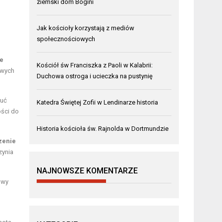
ziemski dom Bogini
Jak kościoły korzystają z mediów
społecznościowych
ie
Kościół św Franciszka z Paoli w Kalabrii:
owych
Duchowa ostroga i ucieczka na pustynię
zuć
Katedra Świętej Zofii w Lendinarze historia
ości do
Historia kościoła św. Rajnolda w Dortmundzie
zenie
zynia
NAJNOWSZE KOMENTARZE
awy