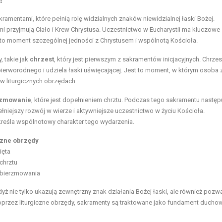
kramentami, które pełnią rolę widzialnych znaków niewidzialnej łaski Bożej.
i przyjmują Ciało i Krew Chrystusa. Uczestnictwo w Eucharystii ma kluczowe
 to moment szczególnej jedności z Chrystusem i wspólnotą Kościoła.
, takie jak
chrzest
, który jest pierwszym z sakramentów inicjacyjnych. Chrzes
erworodnego i udziela łaski uświęcającej. Jest to moment, w którym osoba 
w liturgicznych obrzędach.
rzmowanie
, które jest dopełnieniem chrztu. Podczas tego sakramentu następ
iejszy rozwój w wierze i aktywniejsze uczestnictwo w życiu Kościoła.
kreśla wspólnotowy charakter tego wydarzenia.
czne obrzędy
ięta
chrztu
 bierzmowania
yż nie tylko ukazują zewnętrzny znak działania Bożej łaski, ale również pozwa
przez liturgiczne obrzędy, sakramenty są traktowane jako fundament ducho