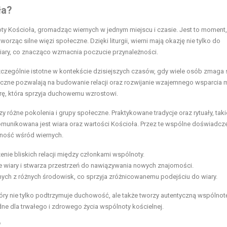
ła?
ty Kościoła, gromadząc wiernych w jednym miejscu i czasie. Jest to moment
orząc silne więzi społeczne. Dzięki liturgii, wierni mają okazję nie tylko do
wiary, co znacząco wzmacnia poczucie przynależności.
t szczególnie istotne w kontekście dzisiejszych czasów, gdy wiele osób zmaga 
rgiczne pozwalają na budowanie relacji oraz rozwijanie wzajemnego wsparcia 
erę, która sprzyja duchowemu wzrostowi.
czy różne pokolenia i grupy społeczne. Praktykowane tradycje oraz rytuały, taki
 komunikowana jest wiara oraz wartości Kościoła. Przez te wspólne doświadcze
rność wśród wiernych.
enie bliskich relacji między członkami wspólnoty.
e wiary i stwarza przestrzeń do nawiązywania nowych znajomości.
rnych z różnych środowisk, co sprzyja zróżnicowanemu podejściu do wiary.
który nie tylko podtrzymuje duchowość, ale także tworzy autentyczną wspólnot
dne dla trwałego i zdrowego życia wspólnoty kościelnej.
?