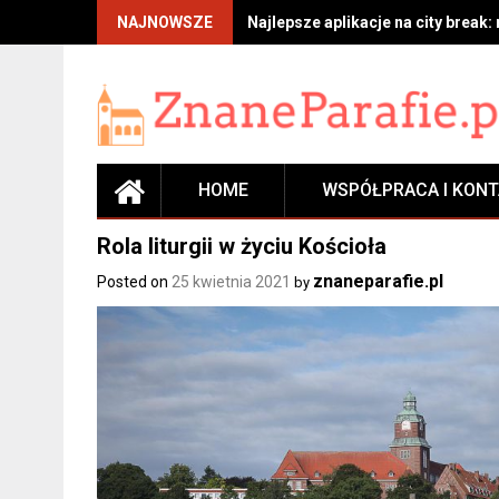
Skip
NAJNOWSZE
Najlepsze aplikacje na city break:
to
content
HOME
WSPÓŁPRACA I KON
Rola liturgii w życiu Kościoła
znaneparafie.pl
Posted on
25 kwietnia 2021
by