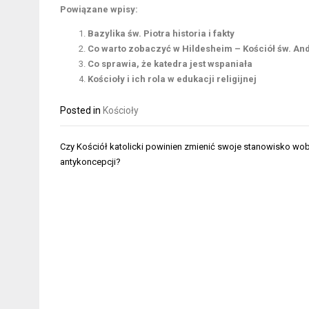
Powiązane wpisy:
Bazylika św. Piotra historia i fakty
Co warto zobaczyć w Hildesheim – Kościół św. An
Co sprawia, że katedra jest wspaniała
Kościoły i ich rola w edukacji religijnej
Posted in
Kościoły
Nawigacja
Czy Kościół katolicki powinien zmienić swoje stanowisko wo
wpisu
antykoncepcji?