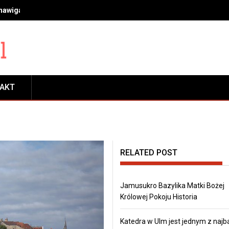
 nawigacja, transport, płatności, rezerwacje i zwiedzanie
TAKT
RELATED POST
Jamusukro Bazylika Matki Bożej
Królowej Pokoju Historia
Katedra w Ulm jest jednym z najb