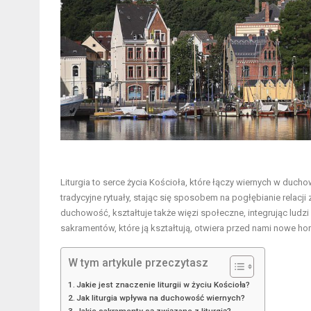
Liturgia to serce życia Kościoła, które łączy wiernych w duc
tradycyjne rytuały, stając się sposobem na pogłębianie relacj
duchowość, kształtuje także więzi społeczne, integrując ludzi
sakramentów, które ją kształtują, otwiera przed nami nowe h
W tym artykule przeczytasz
Jakie jest znaczenie liturgii w życiu Kościoła?
Jak liturgia wpływa na duchowość wiernych?
Jakie sakramenty są związane z liturgią?