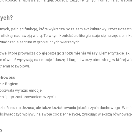
życiu Kościoła, wpływając na głębokość przeżyć religijnych i umacniając wspól
nych?
rnych, pełniąc funkcję, która wykracza poza sam akt kulturowy. Przez uczest
efleksji nad swoją wiarą. To w tym kontekście liturgia staje się narzędziem, k
wiadczenie sacrum w gronie innych wierzących.
chowe, które prowadzą do
głębszego zrozumienia wiary
. Elementy takie jak
ale również wpływają na emocje i duszę. Liturgia tworzy atmosferę, w której wie
rznemu rozwojowi.
chowość
z z Bogiem.
ozwala wyrazić emocje.
 i jego zastosowaniem w życiu.
u zbliżeniu do Jezusa, ale także kształtowaniu jakości życia duchowego. W mia
ogą doświadczyć wpływu na swoje codzienne życie, zyskując większą równowag
?