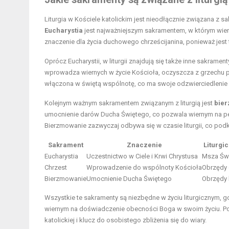
Liturgia w Kościele katolickim jest nieodłącznie związana z sa
Eucharystia
jest najważniejszym sakramentem, w którym wiern
znaczenie dla życia duchowego chrześcijanina, ponieważ jest
Oprócz Eucharystii, w liturgii znajdują się także inne sakramenty
wprowadza wiernych w życie Kościoła, oczyszcza z grzechu pi
włączona w świętą wspólnotę, co ma swoje odzwierciedlenie 
Kolejnym ważnym sakramentem związanym z liturgią jest
bie
umocnienie darów Ducha Świętego, co pozwala wiernym na pełn
Bierzmowanie zazwyczaj odbywa się w czasie liturgii, co pod
Sakrament
Znaczenie
Liturgi
Eucharystia
Uczestnictwo w Ciele i Krwi Chrystusa
Msza Św
Chrzest
Wprowadzenie do wspólnoty Kościoła
Obrzędy 
Bierzmowanie
Umocnienie Ducha Świętego
Obrzędy
Wszystkie te sakramenty są niezbędne w życiu liturgicznym, gd
wiernym na doświadczenie obecności Boga w swoim życiu. Po
katolickiej i klucz do osobistego zbliżenia się do wiary.