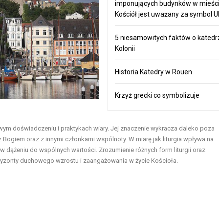
imponujących budynków w mieści
Kościół jest uważany za symbol U
5 niesamowitych faktów o katedr
Kolonii
Historia Katedry w Rouen
Krzyż grecki co symbolizuje
howym doświadczeniu i praktykach wiary. Jej znaczenie wykracza daleko poza
i z Bogiem oraz z innymi członkami wspólnoty. W miarę jak liturgia wpływa na
 w dążeniu do wspólnych wartości. Zrozumienie różnych form liturgii oraz
oryzonty duchowego wzrostu i zaangażowania w życie Kościoła.