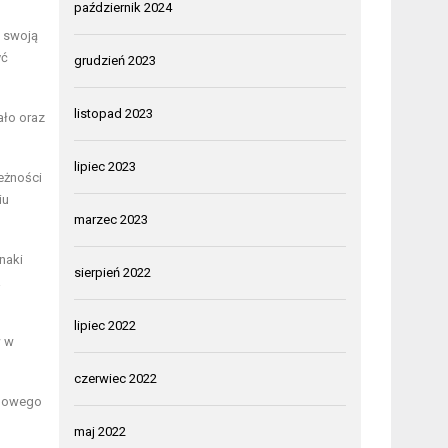
październik 2024
ć swoją
yć
grudzień 2023
listopad 2023
iało oraz
lipiec 2023
eżności
iu
marzec 2023
naki
sierpień 2022
a
lipiec 2022
w w
czerwiec 2022
uchowego
maj 2022