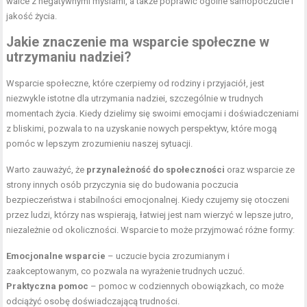
walce z negatywnymi myślami, a także poprawić ogólne samopoczucie i
jakość życia.
Jakie znaczenie ma wsparcie społeczne w
utrzymaniu nadziei?
Wsparcie społeczne, które czerpiemy od rodziny i przyjaciół, jest
niezwykle istotne dla utrzymania nadziei, szczególnie w trudnych
momentach życia. Kiedy dzielimy się swoimi emocjami i doświadczeniami
z bliskimi, pozwala to na uzyskanie nowych perspektyw, które mogą
pomóc w lepszym zrozumieniu naszej sytuacji.
Warto zauważyć, że
przynależność do społeczności
oraz wsparcie ze
strony innych osób przyczynia się do budowania poczucia
bezpieczeństwa i stabilności emocjonalnej. Kiedy czujemy się otoczeni
przez ludzi, którzy nas wspierają, łatwiej jest nam wierzyć w lepsze jutro,
niezależnie od okoliczności. Wsparcie to może przyjmować różne formy:
Emocjonalne wsparcie
– uczucie bycia zrozumianym i
zaakceptowanym, co pozwala na wyrażenie trudnych uczuć.
Praktyczna pomoc
– pomoc w codziennych obowiązkach, co może
odciążyć osobę doświadczającą trudności.