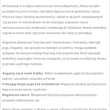
Wolontariat to kolejna wartościowa forma aktywności, która nie tylko
pozwala na pomoc innym, ale także daje poczucie spełnienia i sensu.
Praca na rzecz lokalnej społeczności, udział w akcjach charytatywnych
czy pomoc w schroniskach może znacząco poprawić nasze
samopoczucie oraz zwiększyć motywację do działania. Nawet niewielkie
wsparcie może mieć ogromne znaczenie dla osób w potrzebie.
Regularna aktywność fizyczna jest równie ważna. Ćwiczenia, takie jak
joga, bieganie, czy spacery na świeżym powietrzu, mogą wydatnie
wpływać na naszą kondycję fizyczną oraz psychiczną. Ruch wyzwala
endorfiny, znane jako hormony szczęścia, co pozwala na redukcję stresu i
poprawę ogólnego nastroju.
Angażuj się w nowe hobby:
Wybór kreatywnych zajęć może przynieść
radość i umożliwić ucieczkę od trosk.
Pomagaj innym poprzez wolontariat:
Wsparcie lokalnej społeczności
daje poczucie sensu i wartości.
Regularnie ćwicz:
Aktywność fizyczna poprawia samopoczucie i
pozwala odstresować się.
Warto także pamiętać o dbaniu o swoje zdrowie psychiczne, które można