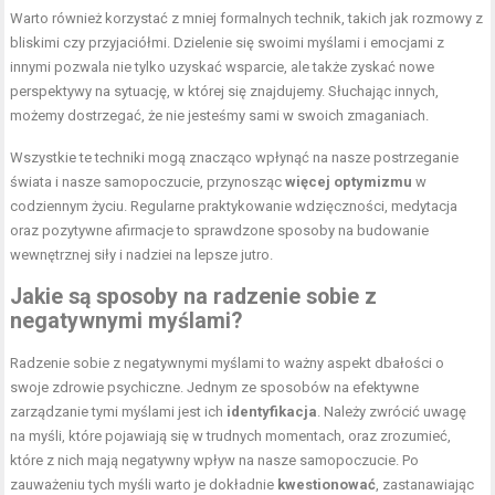
Warto również korzystać z mniej formalnych technik, takich jak rozmowy z
bliskimi czy przyjaciółmi. Dzielenie się swoimi myślami i emocjami z
innymi pozwala nie tylko uzyskać wsparcie, ale także zyskać nowe
perspektywy na sytuację, w której się znajdujemy. Słuchając innych,
możemy dostrzegać, że nie jesteśmy sami w swoich zmaganiach.
Wszystkie te techniki mogą znacząco wpłynąć na nasze postrzeganie
świata i nasze samopoczucie, przynosząc
więcej optymizmu
w
codziennym życiu. Regularne praktykowanie wdzięczności, medytacja
oraz pozytywne afirmacje to sprawdzone sposoby na budowanie
wewnętrznej siły i nadziei na lepsze jutro.
Jakie są sposoby na radzenie sobie z
negatywnymi myślami?
Radzenie sobie z negatywnymi myślami to ważny aspekt dbałości o
swoje zdrowie psychiczne. Jednym ze sposobów na efektywne
zarządzanie tymi myślami jest ich
identyfikacja
. Należy zwrócić uwagę
na myśli, które pojawiają się w trudnych momentach, oraz zrozumieć,
które z nich mają negatywny wpływ na nasze samopoczucie. Po
zauważeniu tych myśli warto je dokładnie
kwestionować
, zastanawiając