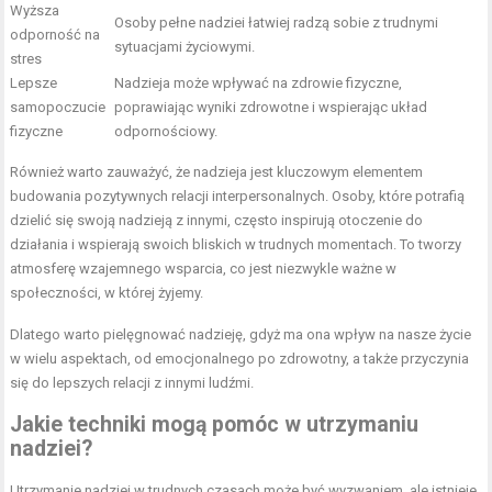
Wyższa
Osoby pełne nadziei łatwiej radzą sobie z trudnymi
odporność na
sytuacjami życiowymi.
stres
Lepsze
Nadzieja może wpływać na zdrowie fizyczne,
samopoczucie
poprawiając wyniki zdrowotne i wspierając układ
fizyczne
odpornościowy.
Również warto zauważyć, że nadzieja jest kluczowym elementem
budowania pozytywnych relacji interpersonalnych. Osoby, które potrafią
dzielić się swoją nadzieją z innymi, często inspirują otoczenie do
działania i wspierają swoich bliskich w trudnych momentach. To tworzy
atmosferę wzajemnego wsparcia, co jest niezwykle ważne w
społeczności, w której żyjemy.
Dlatego warto pielęgnować nadzieję, gdyż ma ona wpływ na nasze życie
w wielu aspektach, od emocjonalnego po zdrowotny, a także przyczynia
się do lepszych relacji z innymi ludźmi.
Jakie techniki mogą pomóc w utrzymaniu
nadziei?
Utrzymanie nadziei w trudnych czasach może być wyzwaniem, ale istnieje