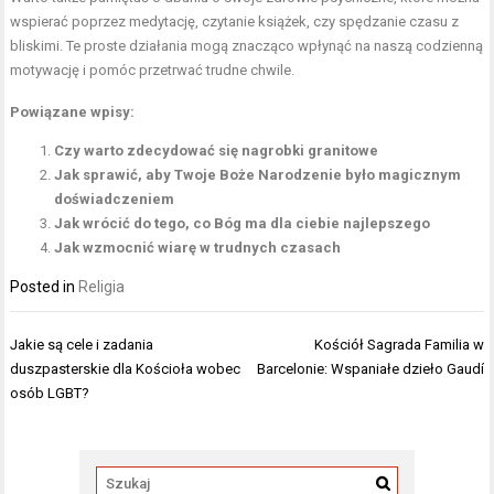
wspierać poprzez medytację, czytanie książek, czy spędzanie czasu z
bliskimi. Te proste działania mogą znacząco wpłynąć na naszą codzienną
motywację i pomóc przetrwać trudne chwile.
Powiązane wpisy:
Czy warto zdecydować się nagrobki granitowe
Jak sprawić, aby Twoje Boże Narodzenie było magicznym
doświadczeniem
Jak wrócić do tego, co Bóg ma dla ciebie najlepszego
Jak wzmocnić wiarę w trudnych czasach
Posted in
Religia
Nawigacja
Jakie są cele i zadania
Kościół Sagrada Familia w
wpisu
duszpasterskie dla Kościoła wobec
Barcelonie: Wspaniałe dzieło Gaudí
osób LGBT?