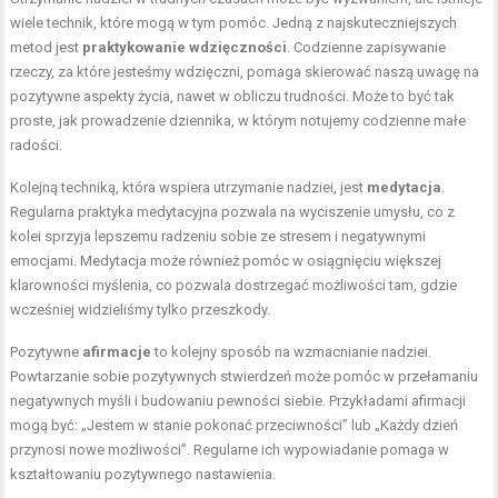
wiele technik, które mogą w tym pomóc. Jedną z najskuteczniejszych
metod jest
praktykowanie wdzięczności
. Codzienne zapisywanie
rzeczy, za które jesteśmy wdzięczni, pomaga skierować naszą uwagę na
pozytywne aspekty życia, nawet w obliczu trudności. Może to być tak
proste, jak prowadzenie dziennika, w którym notujemy codzienne małe
radości.
Kolejną techniką, która wspiera utrzymanie nadziei, jest
medytacja
.
Regularna praktyka medytacyjna pozwala na wyciszenie umysłu, co z
kolei sprzyja lepszemu radzeniu sobie ze stresem i negatywnymi
emocjami. Medytacja może również pomóc w osiągnięciu większej
klarowności myślenia, co pozwala dostrzegać możliwości tam, gdzie
wcześniej widzieliśmy tylko przeszkody.
Pozytywne
afirmacje
to kolejny sposób na wzmacnianie nadziei.
Powtarzanie sobie pozytywnych stwierdzeń może pomóc w przełamaniu
negatywnych myśli i budowaniu pewności siebie. Przykładami afirmacji
mogą być: „Jestem w stanie pokonać przeciwności” lub „Każdy dzień
przynosi nowe możliwości”. Regularne ich wypowiadanie pomaga w
kształtowaniu pozytywnego nastawienia.