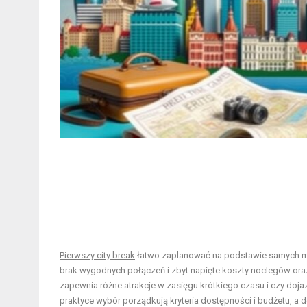
Pierwszy city break
łatwo zaplanować na podstawie samych mar
brak wygodnych połączeń i zbyt napięte koszty noclegów oraz 
zapewnia różne atrakcje w zasięgu krótkiego czasu i czy do
praktyce wybór porządkują kryteria dostępności i budżetu, a d