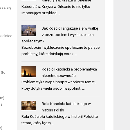
Katedry św. Krzyża w Orleanie
Katedra św. Krzyża w Orleanie to nie tylko
asz się
imponujący przykład …
Jak Kościół angażuje się w walkę
z bezrobociem i wykluczeniem
zielnice
społecznym?
Bezrobocie i wykluczenie społeczne to palące
problemy, które dotykają coraz …
Kościół katolicki a problematyka
(to
niepełnosprawności
Problematyka niepełnosprawności to temat,
który dotyka wielu osób i wspólnot, …
e).
Rola Kościoła katolickiego w
dź
historii Polski
Rola Kościoła katolickiego w historii Polski to
temat, który łączy …
).