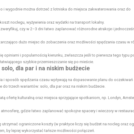
ko i wygodnie można dotrzeć z lotniska do miejsca zakwaterowania oraz do
 koszt noclegu, wyżywienia oraz wydatki na transport lokalny.
zweryfikuj, czy w 2–3 dni łatwo zaplanować różnorodne atrakcje i jednocześ
starczająco dużo miejsc do zobaczenia oraz możliwości spędzania czasu w r
się opiniami i popularnością kierunku, zwłaszcza jeśli to pierwsza tego typu p
atwiającego szybkie przemieszczanie się po mieście.
solo, dla par i na niskim budżecie
nia i sposób spędzania czasu wpływają na dopasowanie planu do oczekiwań 
je do trzech wariantów: solo, dla par oraz na niskim budżecie.
atą ofertę kulturalną oraz miejsca sprzyjające spotkaniom, np. Londyn, Ams
ą atmosferę, gdzie łatwo zaplanować spokojne spacery i wieczory w restaurac
ię utrzymać ograniczone koszty (w praktyce liczy się budżet na nocleg oraz o
em, by lepiej wykorzystać tańsze możliwości połączeń.