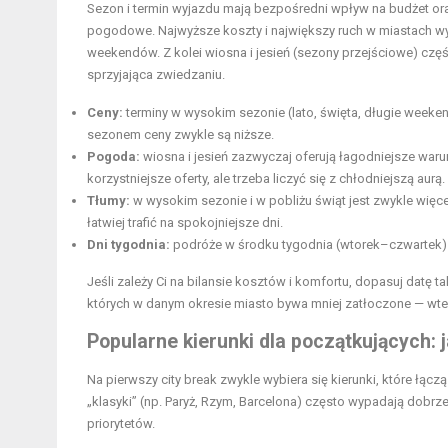
Sezon i termin wyjazdu mają bezpośredni wpływ na budżet oraz
pogodowe. Najwyższe koszty i największy ruch w miastach wy
weekendów. Z kolei wiosna i jesień (sezony przejściowe) częś
sprzyjająca zwiedzaniu.
Ceny:
terminy w wysokim sezonie (lato, święta, długie weekend
sezonem ceny zwykle są niższe.
Pogoda:
wiosna i jesień zazwyczaj oferują łagodniejsze war
korzystniejsze oferty, ale trzeba liczyć się z chłodniejszą aurą.
Tłumy:
w wysokim sezonie i w pobliżu świąt jest zwykle więce
łatwiej trafić na spokojniejsze dni.
Dni tygodnia:
podróże w środku tygodnia (wtorek–czwartek) 
Jeśli zależy Ci na bilansie kosztów i komfortu, dopasuj datę t
których w danym okresie miasto bywa mniej zatłoczone — wted
Popularne kierunki dla początkujących: 
Na pierwszy city break zwykle wybiera się kierunki, które łączą
„klasyki” (np. Paryż, Rzym, Barcelona) często wypadają dobrze 
priorytetów.