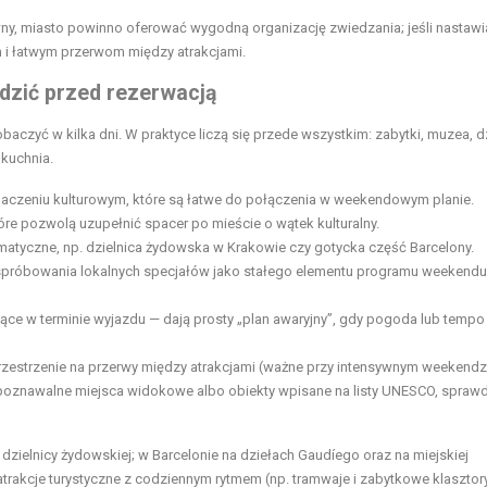
ny, miasto powinno oferować wygodną organizację zwiedzania; jeśli nastawi
 i łatwym przerwom między atrakcjami.
dzić przed rezerwacją
obaczyć w kilka dni. W praktyce liczą się przede wszystkim: zabytki, muzea, d
 kuchnia.
 znaczeniu kulturowym, które są łatwe do połączenia w weekendowym planie.
óre pozwolą uzupełnić spacer po mieście o wątek kulturalny.
ematyczne, np. dzielnica żydowska w Krakowie czy gotycka część Barcelony.
próbowania lokalnych specjałów jako stałego elementu programu weekendu 
ające w terminie wyjazdu — dają prosty „plan awaryjny”, gdy pogoda lub tempo
rzestrzenie na przerwy między atrakcjami (ważne przy intensywnym weekendzi
zpoznawalne miejsca widokowe albo obiekty wpisane na listy UNESCO, spraw
ielnicy żydowskiej; w Barcelonie na dziełach Gaudíego oraz na miejskiej
 atrakcje turystyczne z codziennym rytmem (np. tramwaje i zabytkowe klasztory