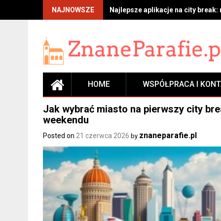
Skip
NAJNOWSZE
Najlepsze aplikacje na city break:
to
content
HOME
WSPÓŁPRACA I KON
Jak wybrać miasto na pierwszy city break
weekendu
znaneparafie.pl
Posted on
21 czerwca 2026
by