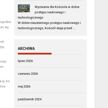
Wyzwania dla Kościoła w dobie
postępu naukowego i
technologicznego
 dogodne
W dobie nieustannego postępu naukowego i
zać się
technologicznego, Kościół staje przed …
ych
(np.
ARCHIWA
lipiec 2026
obusy
wym
czerwiec 2026
cji, bo
etów
maj 2026
październik 2024