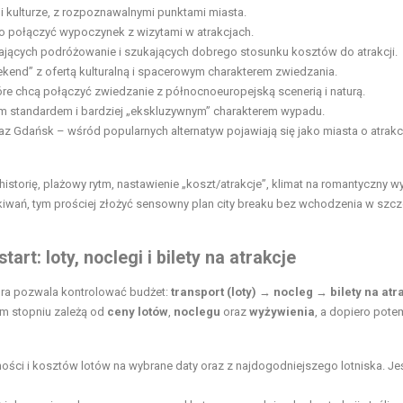
i kulturze, z rozpoznawalnymi punktami miasta.
wo połączyć wypoczynek z wizytami w atrakcjach.
jących podróżowanie i szukających dobrego stosunku kosztów do atrakcji.
ekend” z ofertą kulturalną i spacerowym charakterem zwiedzania.
óre chcą połączyć zwiedzanie z północnoeuropejską scenerią i naturą.
m standardem i bardziej „ekskluzywnym” charakterem wypadu.
az Gdańsk – wśród popularnych alternatyw pojawiają się jako miasta o atrak
historię, plażowy rytm, nastawienie „koszt/atrakcje”, klimat na romantyczny w
ekiwań, tym prościej złożyć sensowny plan city breaku bez wchodzenia w szc
rt: loty, noclegi i bilety na atrakcje
tóra pozwala kontrolować budżet:
transport (loty)
→
nocleg
→
bilety na atr
ym stopniu zależą od
ceny lotów
,
noclegu
oraz
wyżywienia
, a dopiero pote
ści i kosztów lotów na wybrane daty oraz z najdogodniejszego lotniska. Jeś