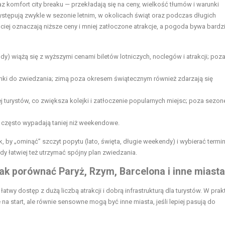
 komfort city breaku — przekładają się na ceny, wielkość tłumów i warunki
stępują zwykle w sezonie letnim, w okolicach świąt oraz podczas długich
ciej oznaczają niższe ceny i mniej zatłoczone atrakcje, a pogoda bywa bardzi
y) wiążą się z wyższymi cenami biletów lotniczych, noclegów i atrakcji; poz
unki do zwiedzania; zimą poza okresem świątecznym również zdarzają się
j turystów, co zwiększa kolejki i zatłoczenie popularnych miejsc; poza sezo
często wypadają taniej niż weekendowe.
ak, by „ominąć” szczyt popytu (lato, święta, długie weekendy) i wybierać termin
y łatwiej też utrzymać spójny plan zwiedzania.
jak porównać Paryż, Rzym, Barcelona i inne miasta
 łatwy dostęp z dużą liczbą atrakcji i dobrą infrastrukturą dla turystów. W prak
na start, ale równie sensowne mogą być inne miasta, jeśli lepiej pasują do