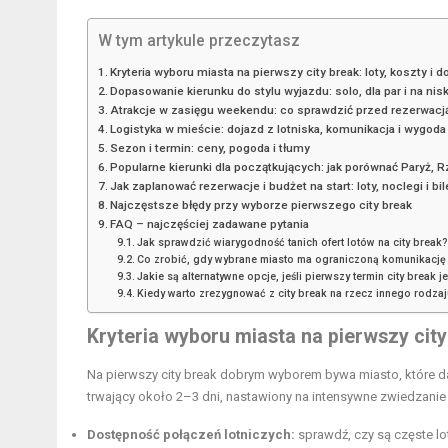
W tym artykule przeczytasz
Kryteria wyboru miasta na pierwszy city break: loty, koszty i 
Dopasowanie kierunku do stylu wyjazdu: solo, dla par i na ni
Atrakcje w zasięgu weekendu: co sprawdzić przed rezerwacj
Logistyka w mieście: dojazd z lotniska, komunikacja i wygoda
Sezon i termin: ceny, pogoda i tłumy
Popularne kierunki dla początkujących: jak porównać Paryż, R
Jak zaplanować rezerwacje i budżet na start: loty, noclegi i bil
Najczęstsze błędy przy wyborze pierwszego city break
FAQ – najczęściej zadawane pytania
Jak sprawdzić wiarygodność tanich ofert lotów na city break?
Co zrobić, gdy wybrane miasto ma ograniczoną komunikację
Jakie są alternatywne opcje, jeśli pierwszy termin city break j
Kiedy warto zrezygnować z city break na rzecz innego rodza
Kryteria wyboru miasta
na pierwszy city 
Na pierwszy city break dobrym wyborem bywa miasto, które da
trwający około 2–3 dni, nastawiony na intensywne zwiedzani
Dostępność połączeń lotniczych:
sprawdź, czy są częste lo