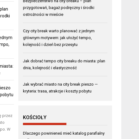
Bezpieczeństwo na city breaku – plan
przygotowań, bagaż podręczny i środki
plan
ostrożności w mieście
rodki
Czy city break warto planować z jednym
jednym
głównym motywem: jak ułożyć tempo,
empo,
kolejność i dzień bez przesytu
Jak dobrać tempo city breaku do miasta: plan
miasta:
dnia, kolejność i elastyczność
ć
Jak wybrać miasto na city break pieszo —
pieszo
kryteria: trasa, atrakcje i koszty pobytu
y pobytu
ę przez
KOŚCIOŁY
sto
mpo. W
Dlaczego powinieneś mieć katalog parafialny