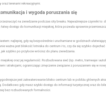
ry oraz terenami rekreacyjnymi.
 komunikacja i wygoda poruszania się
ę przeznaczyć na zwiedzanie podczas city breaku. Najważniejsze czynniki to:
az łatwy dostęp do komunikacji miejskiej, która pozwala sprawnie przemieszc
iastem: najlepiej, gdy są bezpośrednie i uruchamiane w godzinach ułatwiając
ie ważna jest bliskość lotniska do centrum i to, czy da się szybko dojechać 
 jak szybko po przylocie wrócisz do planu zwiedzania.
iejskiej oraz jej regularność. Rozbudowana sieć (np. metro, tramwaje i aut
egiem i atrakcjami, ograniczając zmęczenie związane z poruszaniem się w no
ygodniejsze jest zakwaterowanie blisko centrum lub w pobliżu głównych atrak
. Dodatkowo gdy masz szybki dostęp do informacji turystycznej oraz do bil
e się bez rozbudowanych formalności.