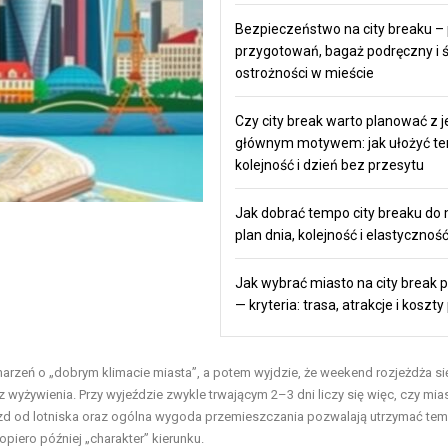
Bezpieczeństwo na city breaku – 
przygotowań, bagaż podręczny i ś
ostrożności w mieście
Czy city break warto planować z 
głównym motywem: jak ułożyć t
kolejność i dzień bez przesytu
Jak dobrać tempo city breaku do 
plan dnia, kolejność i elastycznoś
Jak wybrać miasto na city break 
— kryteria: trasa, atrakcje i koszt
zeń o „dobrym klimacie miasta”, a potem wyjdzie, że weekend rozjeżdża si
wyżywienia. Przy wyjeździe zwykle trwającym 2–3 dni liczy się więc, czy mia
jazd od lotniska oraz ogólna wygoda przemieszczania pozwalają utrzymać te
opiero później „charakter” kierunku.