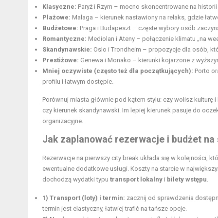
Klasyczne:
Paryż i Rzym – mocno skoncentrowane na historii 
Plażowe:
Malaga – kierunek nastawiony na relaks, gdzie łat
Budżetowe:
Praga i Budapeszt – częste wybory osób zaczyna
Romantyczne:
Mediolan i Ateny – połączenie klimatu „na we
Skandynawskie:
Oslo i Trondheim – propozycje dla osób, kt
Prestiżowe:
Genewa i Monako – kierunki kojarzone z wyższy
Mniej oczywiste (często też dla początkujących):
Porto or
profilu i łatwym dostępie.
Porównuj miasta głównie pod kątem stylu: czy wolisz kulturę i 
czy kierunek skandynawski. Im lepiej kierunek pasuje do ocz
organizacyjne.
Jak zaplanować rezerwacje i budżet na sta
Rezerwacje na pierwszy city break układa się w kolejności, k
ewentualne dodatkowe usługi. Koszty na starcie w największ
dochodzą wydatki typu
transport lokalny
i
bilety wstępu
.
1) Transport (loty) i termin:
zacznij od sprawdzenia dostępno
termin jest elastyczny, łatwiej trafić na tańsze opcje.