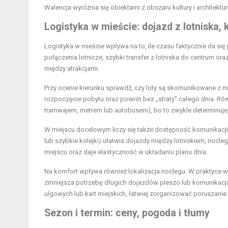
Walencja wyróżnia się obiektami z obszaru kultury i architektu
Logistyka w mieście: dojazd z lotniska,
Logistyka w mieście wpływa na to, ile czasu faktycznie da si
połączenia lotnicze, szybki transfer z lotniska do centrum or
między atrakcjami.
Przy ocenie kierunku sprawdź, czy loty są skomunikowane z m
rozpoczęcie pobytu oraz powrót bez „straty” całego dnia. Równ
tramwajem, metrem lub autobusem), bo to zwykle determinuje,
W miejscu docelowym liczy się także dostępność komunikacji m
lub szybkie kolejki) ułatwia dojazdy między lotniskiem, nocl
miejscu oraz daje elastyczność w układaniu planu dnia.
Na komfort wpływa również lokalizacja noclegu. W praktyce w
zmniejsza potrzebę długich dojazdów pieszo lub komunikacją
ulgowych lub kart miejskich, łatwiej zorganizować poruszani
Sezon i termin: ceny, pogoda i tłumy