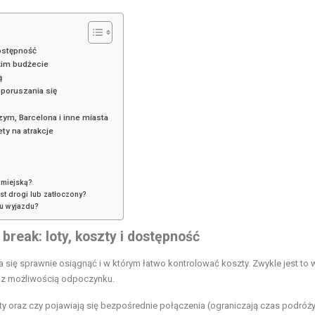
dostępność
skim budżecie
ą
 poruszania się
zym, Barcelona i inne miasta
ety na atrakcje
 miejską?
est drogi lub zatłoczony?
ju wyjazdu?
break: loty, koszty i dostępność
 się sprawnie osiągnąć i w którym łatwo kontrolować koszty. Zwykle jest to 
e z możliwością odpoczynku.
ty oraz czy pojawiają się bezpośrednie połączenia (ograniczają czas podróży 