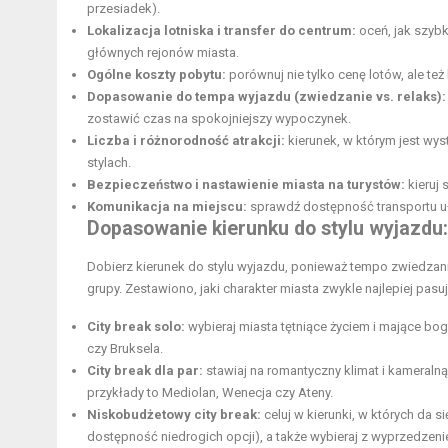
przesiadek).
Lokalizacja lotniska i transfer do centrum:
oceń, jak szyb
głównych rejonów miasta.
Ogólne koszty pobytu:
porównuj nie tylko cenę lotów, ale też
Dopasowanie do tempa wyjazdu (zwiedzanie vs. relaks):
zostawić czas na spokojniejszy wypoczynek.
Liczba i różnorodność atrakcji:
kierunek, w którym jest wy
stylach.
Bezpieczeństwo i nastawienie miasta na turystów:
kieruj 
Komunikacja na miejscu:
sprawdź dostępność transportu uł
Dopasowanie kierunku do stylu wyjazdu: 
Dobierz kierunek do stylu wyjazdu, ponieważ tempo zwiedza
grupy. Zestawiono, jaki charakter miasta zwykle najlepiej pasu
City break solo:
wybieraj miasta tętniące życiem i mające bog
czy Bruksela.
City break dla par:
stawiaj na romantyczny klimat i kameraln
przykłady to Mediolan, Wenecja czy Ateny.
Niskobudżetowy city break:
celuj w kierunki, w których da s
dostępność niedrogich opcji), a także wybieraj z wyprzedzeni