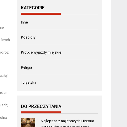
KATEGORIE
Inne
nie
Kościoły
óżnych
odróż.
Krótkie wyjazdy miejskie
Religia
całej
Turystyka
terdam
jach;
DO PRZECZYTANIA
gólna
Najlepsza z najlepszych Historia