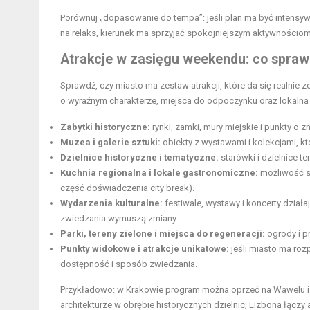
Porównuj „dopasowanie do tempa”: jeśli plan ma być intensyw
na relaks, kierunek ma sprzyjać spokojniejszym aktywnościom
Atrakcje w zasięgu weekendu: co spraw
Sprawdź, czy miasto ma zestaw atrakcji, które da się realnie z
o wyraźnym charakterze, miejsca do odpoczynku oraz lokalna
Zabytki historyczne:
rynki, zamki, mury miejskie i punkty o
Muzea i galerie sztuki:
obiekty z wystawami i kolekcjami, kt
Dzielnice historyczne i tematyczne:
starówki i dzielnice t
Kuchnia regionalna i lokale gastronomiczne:
możliwość s
część doświadczenia city break).
Wydarzenia kulturalne:
festiwale, wystawy i koncerty dział
zwiedzania wymuszą zmiany.
Par­­ki, tereny zielone i miejsca do regeneracji:
ogrody i p
Punkty widokowe i atrakcje unikatowe:
jeśli miasto ma ro
dostępność i sposób zwiedzania.
Przykładowo: w Krakowie program można oprzeć na Wawelu i dz
architekturze w obrębie historycznych dzielnic; Lizbona łączy