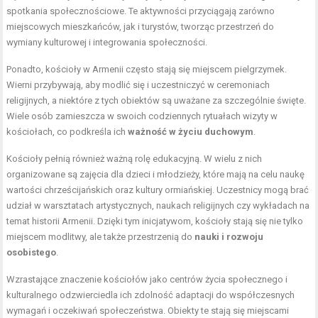
spotkania społecznościowe. Te aktywności przyciągają zarówno
miejscowych mieszkańców, jak i turystów, tworząc przestrzeń do
wymiany kulturowej i integrowania społeczności.
Ponadto, kościoły w Armenii często stają się miejscem pielgrzymek.
Wierni przybywają, aby modlić się i uczestniczyć w ceremoniach
religijnych, a niektóre z tych obiektów są uważane za szczególnie święte.
Wiele osób zamieszcza w swoich codziennych rytuałach wizyty w
kościołach, co podkreśla ich
ważność w życiu duchowym
.
Kościoły pełnią również ważną rolę edukacyjną. W wielu z nich
organizowane są zajęcia dla dzieci i młodzieży, które mają na celu naukę
wartości chrześcijańskich oraz kultury ormiańskiej. Uczestnicy mogą brać
udział w warsztatach artystycznych, naukach religijnych czy wykładach na
temat historii Armenii. Dzięki tym inicjatywom, kościoły stają się nie tylko
miejscem modlitwy, ale także przestrzenią do
nauki i rozwoju
osobistego
.
Wzrastające znaczenie kościołów jako centrów życia społecznego i
kulturalnego odzwierciedla ich zdolność adaptacji do współczesnych
wymagań i oczekiwań społeczeństwa. Obiekty te stają się miejscami