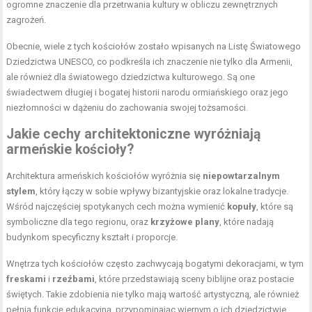
ogromne znaczenie dla przetrwania kultury w obliczu zewnętrznych
zagrożeń.
Obecnie, wiele z tych kościołów zostało wpisanych na Listę Światowego
Dziedzictwa UNESCO, co podkreśla ich znaczenie nie tylko dla Armenii,
ale również dla światowego dziedzictwa kulturowego. Są one
świadectwem długiej i bogatej historii narodu ormiańskiego oraz jego
niezłomności w dążeniu do zachowania swojej tożsamości.
Jakie cechy architektoniczne wyróżniają
armeńskie kościoły?
Architektura armeńskich kościołów wyróżnia się
niepowtarzalnym
stylem
, który łączy w sobie wpływy bizantyjskie oraz lokalne tradycje.
Wśród najczęściej spotykanych cech można wymienić
kopuły
, które są
symboliczne dla tego regionu, oraz
krzyżowe plany
, które nadają
budynkom specyficzny kształt i proporcje.
Wnętrza tych kościołów często zachwycają bogatymi dekoracjami, w tym
freskami
i
rzeźbami
, które przedstawiają sceny biblijne oraz postacie
świętych. Takie zdobienia nie tylko mają wartość artystyczną, ale również
pełnią funkcję edukacyjną, przypominając wiernym o ich dziedzictwie