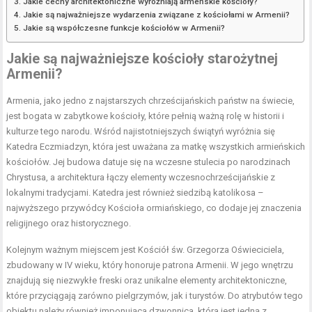
Jakie cechy architektoniczne wyróżniają armeńskie kościoły?
Jakie są najważniejsze wydarzenia związane z kościołami w Armenii?
Jakie są współczesne funkcje kościołów w Armenii?
Jakie są najważniejsze kościoły starożytnej
Armenii?
Armenia, jako jedno z najstarszych chrześcijańskich państw na świecie,
jest bogata w zabytkowe kościoły, które pełnią ważną rolę w historii i
kulturze tego narodu. Wśród najistotniejszych świątyń wyróżnia się
Katedra Eczmiadzyn, która jest uważana za matkę wszystkich armieńskich
kościołów. Jej budowa datuje się na wczesne stulecia po narodzinach
Chrystusa, a architektura łączy elementy wczesnochrześcijańskie z
lokalnymi tradycjami. Katedra jest również siedzibą katolikosa –
najwyższego przywódcy Kościoła ormiańskiego, co dodaje jej znaczenia
religijnego oraz historycznego.
Kolejnym ważnym miejscem jest Kościół św. Grzegorza Oświeciciela,
zbudowany w IV wieku, który honoruje patrona Armenii. W jego wnętrzu
znajdują się niezwykłe freski oraz unikalne elementy architektoniczne,
które przyciągają zarówno pielgrzymów, jak i turystów. Do atrybutów tego
obiektu należy również imponująca dzwonnica, która jest jedną z