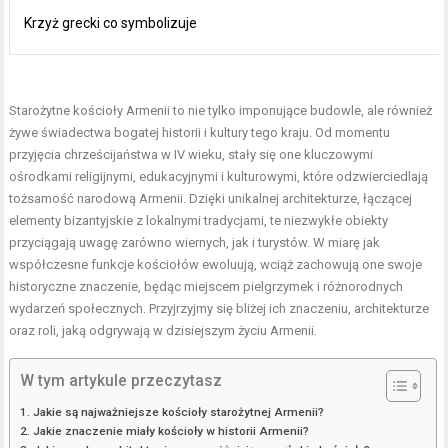
Krzyż grecki co symbolizuje
Starożytne kościoły Armenii to nie tylko imponujące budowle, ale również
żywe świadectwa bogatej historii i kultury tego kraju. Od momentu
przyjęcia chrześcijaństwa w IV wieku, stały się one kluczowymi
ośrodkami religijnymi, edukacyjnymi i kulturowymi, które odzwierciedlają
tożsamość narodową Armenii. Dzięki unikalnej architekturze, łączącej
elementy bizantyjskie z lokalnymi tradycjami, te niezwykłe obiekty
przyciągają uwagę zarówno wiernych, jak i turystów. W miarę jak
współczesne funkcje kościołów ewoluują, wciąż zachowują one swoje
historyczne znaczenie, będąc miejscem pielgrzymek i różnorodnych
wydarzeń społecznych. Przyjrzyjmy się bliżej ich znaczeniu, architekturze
oraz roli, jaką odgrywają w dzisiejszym życiu Armenii.
W tym artykule przeczytasz
Jakie są najważniejsze kościoły starożytnej Armenii?
Jakie znaczenie miały kościoły w historii Armenii?