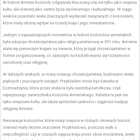
W historii Armenii kościoły odgrywały kluczową rolę nie tylko jako miejsca
kultu, ale również jako centra życia społecznego i kulturalnego. W ciągu
wieków powstało wiele znaczących wydarzeń związanych z kościołami,
które miały istotny wpływ na rozwój kraju i jego mieszkańców.
Jednym z najważniejszych momentów w historii kościołów armeńskich
była adopcja chrześcijaństwa jako religii państwowej w 301 roku. Armenia
stała się pierwszym krajem na świecie, który przyjął chrześcijaństwo w
formie zorganizowanej, co zaważyło na kształtowaniu się tożsamości
narodowej oraz religijnej.
W dalszych wiekach, w miarę rozwoju chrześcijaństwa, budowano wiele
pięknych i znaczących świątyń. Przykładem może być katedra w
Eczmiadzynie, która przez stulecia była siedzibą katolikosa, czyli
najwyższego zwierzchnika Kościoła Armeńskiego. Katedra ta jest nie
tylko miejscem kultu, ale także symbolem jedności i ciągłości tradycji
religijnej Armenii.
Renowacje kościołów, które miały miejsce w różnych okresach historii,
również miały istotne znaczenie. Przykładowo, podczas walk o
niepodległość czy w czasach zajęcia kraju przez obce mocarstwa, wiele