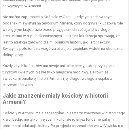
najwyższych w Armenii.
Nie można zapomnieć o Kościele w Garni – jedynym zachowanym
pogańskim świątyni na terytorium Armenii, który odgrywał kluczową rolę
w religijnym krajobrazie przed przyjęciem chrześcijaństwa. Jego
architektura w stylu hellenistycznym i unikalna lokalizacja sprawiają, że
jest to atrakcja zarówno dla miłośników historii, jak i architektury.
Świątynia położona na wzgórzu oferuje przepiękne widoki na okoliczne
doliny i góry.
Każdy z tych kościołów ma swoje unikalne cechy, które przyciągają
turystów i wiernych. Są nie tylko miejscem modlitwy, ale również
świadkami burzliwej historii Armenii i jej długotrwałego związku z
chrześcijaństwem.
Jakie znaczenie miały kościoły w historii
Armenii?
Kościoły w Armenii mają szczególne i niezatarte znaczenie w historii tego
kraju, będąc nie tylko miejscami kultu, ale również fundamentalnymi
ośrodkami edukacji i kultury. Po przyjęciu chrześcijaństwa w IV wieku n.e.,