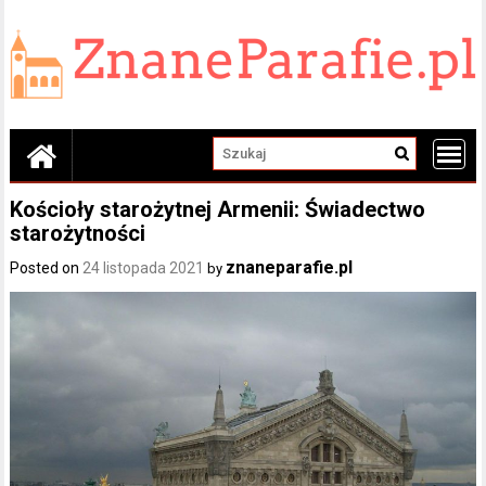
Skip
to
content
Kościoły starożytnej Armenii: Świadectwo
starożytności
znaneparafie.pl
Posted on
24 listopada 2021
by