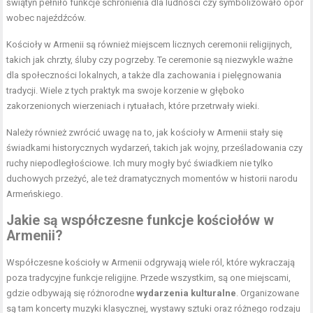
świątyń pełniło funkcje schronienia dla ludności czy symbolizowało opór
wobec najeźdźców.
Kościoły w Armenii są również miejscem licznych ceremonii religijnych,
takich jak chrzty, śluby czy pogrzeby. Te ceremonie są niezwykle ważne
dla społeczności lokalnych, a także dla zachowania i pielęgnowania
tradycji. Wiele z tych praktyk ma swoje korzenie w głęboko
zakorzenionych wierzeniach i rytuałach, które przetrwały wieki.
Należy również zwrócić uwagę na to, jak kościoły w Armenii stały się
świadkami historycznych wydarzeń, takich jak wojny, prześladowania czy
ruchy niepodległościowe. Ich mury mogły być świadkiem nie tylko
duchowych przeżyć, ale też dramatycznych momentów w historii narodu
Armeńskiego.
Jakie są współczesne funkcje kościołów w
Armenii?
Współczesne kościoły w Armenii odgrywają wiele ról, które wykraczają
poza tradycyjne funkcje religijne. Przede wszystkim, są one miejscami,
gdzie odbywają się różnorodne
wydarzenia kulturalne
. Organizowane
są tam koncerty muzyki klasycznej, wystawy sztuki oraz różnego rodzaju