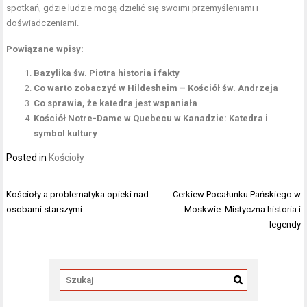
spotkań, gdzie ludzie mogą dzielić się swoimi przemyśleniami i
doświadczeniami.
Powiązane wpisy:
Bazylika św. Piotra historia i fakty
Co warto zobaczyć w Hildesheim – Kościół św. Andrzeja
Co sprawia, że katedra jest wspaniała
Kościół Notre-Dame w Quebecu w Kanadzie: Katedra i
symbol kultury
Posted in
Kościoły
Nawigacja
Kościoły a problematyka opieki nad
Cerkiew Pocałunku Pańskiego w
wpisu
osobami starszymi
Moskwie: Mistyczna historia i
legendy