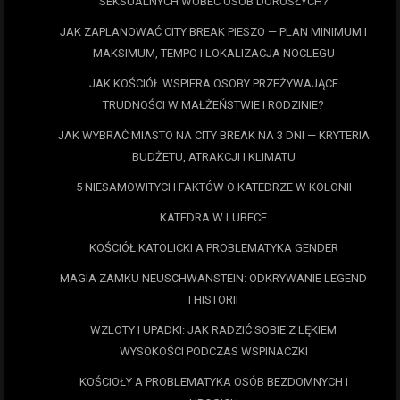
SEKSUALNYCH WOBEC OSÓB DOROSŁYCH?
JAK ZAPLANOWAĆ CITY BREAK PIESZO — PLAN MINIMUM I
MAKSIMUM, TEMPO I LOKALIZACJA NOCLEGU
JAK KOŚCIÓŁ WSPIERA OSOBY PRZEŻYWAJĄCE
TRUDNOŚCI W MAŁŻEŃSTWIE I RODZINIE?
JAK WYBRAĆ MIASTO NA CITY BREAK NA 3 DNI — KRYTERIA
BUDŻETU, ATRAKCJI I KLIMATU
5 NIESAMOWITYCH FAKTÓW O KATEDRZE W KOLONII
KATEDRA W LUBECE
KOŚCIÓŁ KATOLICKI A PROBLEMATYKA GENDER
MAGIA ZAMKU NEUSCHWANSTEIN: ODKRYWANIE LEGEND
I HISTORII
WZLOTY I UPADKI: JAK RADZIĆ SOBIE Z LĘKIEM
WYSOKOŚCI PODCZAS WSPINACZKI
KOŚCIOŁY A PROBLEMATYKA OSÓB BEZDOMNYCH I