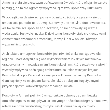
Armenia stała się pierwszym państwem na świecie, które oficjalnie uznało
tę religię, co miało ogromny wpływ na jej rozwój społeczny i kulturalny.
W początkowych wiekach po nawróceniu, kościoły przyczyniły się do
umacniania jedności narodowej. Stanowiły one nie tylko duchowe centra,
ale także miejsca spotkań społecznych, gdzie odbywały się ważne
wydarzenia, festiwale i nauka. Dzięki temu, kościoły stały się kluczowymi
elementami tożsamości armenskiej, łącząc ludzi w obliczu różnych
wyzwań historycznych.
Architektura armen̨skich kościołów jest również unikalna i typowa dla
regionu. Charakteryzują się one wykorzystaniem lokalnych materiałów
oraz oryginalnymi rozwiązaniami konstrukcyjnymi, które przetrwały wieki i
wywarły wpływ na późniejszą architekturę sakralną w innych krajach.
Kościoły takie jak Katedralna świątynia w Eczmiadzynie czy Kościół w
Garni są nie tylko miejscami kultu, ale także atrakcjami turystycznymi,
przyciągającymi odwiedzających z całego świata.
Kościoły w Armenii pełniły również funkcję ochrony tradycji i języka
ormiańskiego. W miarę upływu lat, instytucje kościelne odegrały kluczową
rolę w zachowaniu literatury, muzyki i sztuki ormiańskiej, co miało