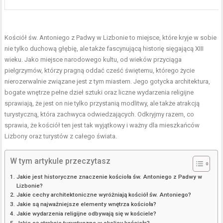
Kościół św. Antoniego z Padwy w Lizbonie to miejsce, które kryje w sobie
nie tylko duchową głębię, ale także fascynującą historię sięgającą XIII
wieku. Jako miejsce narodowego kultu, od wieków przyciąga
pielgrzymów, którzy pragną oddać cześć świętemu, którego życie
nierozerwalnie związane jest z tym miastem. Jego gotycka architektura,
bogate wnętrze pełne dzieł sztuki oraz liczne wydarzenia religijne
sprawiają, że jest on nie tylko przystanią modlitwy, ale także atrakcją
turystyczną, która zachwyca odwiedzających. Odkryjmy razem, co
sprawia, że kościół ten jest tak wyjątkowy i ważny dla mieszkańców
Lizbony oraz turystów z całego świata.
W tym artykule przeczytasz
Jakie jest historyczne znaczenie kościoła św. Antoniego z Padwy w
Lizbonie?
Jakie cechy architektoniczne wyróżniają kościół św. Antoniego?
Jakie są najważniejsze elementy wnętrza kościoła?
Jakie wydarzenia religijne odbywają się w kościele?
Jakie są atrakcje turystyczne w okolicy kościoła?