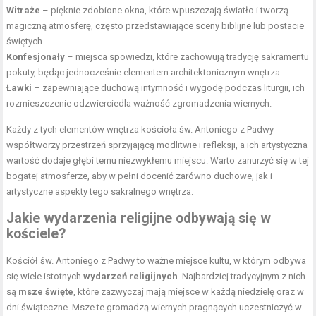
Witraże
– pięknie zdobione okna, które wpuszczają światło i tworzą
magiczną atmosferę, często przedstawiające sceny biblijne lub postacie
świętych.
Konfesjonały
– miejsca spowiedzi, które zachowują tradycję sakramentu
pokuty, będąc jednocześnie elementem architektonicznym wnętrza.
Ławki
– zapewniające duchową intymność i wygodę podczas liturgii, ich
rozmieszczenie odzwierciedla ważność zgromadzenia wiernych.
Każdy z tych elementów wnętrza kościoła św. Antoniego z Padwy
współtworzy przestrzeń sprzyjającą modlitwie i refleksji, a ich artystyczna
wartość dodaje głębi temu niezwykłemu miejscu. Warto zanurzyć się w tej
bogatej atmosferze, aby w pełni docenić zarówno duchowe, jak i
artystyczne aspekty tego sakralnego wnętrza.
Jakie wydarzenia religijne odbywają się w
kościele?
Kościół św. Antoniego z Padwy to ważne miejsce kultu, w którym odbywa
się wiele istotnych
wydarzeń religijnych
. Najbardziej tradycyjnym z nich
są
msze święte
, które zazwyczaj mają miejsce w każdą niedzielę oraz w
dni świąteczne. Msze te gromadzą wiernych pragnących uczestniczyć w