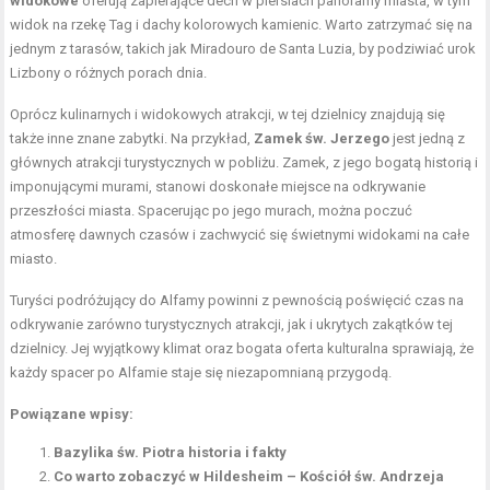
widokowe
oferują zapierające dech w piersiach panoramy miasta, w tym
widok na rzekę Tag i dachy kolorowych kamienic. Warto zatrzymać się na
jednym z tarasów, takich jak Miradouro de Santa Luzia, by podziwiać urok
Lizbony o różnych porach dnia.
Oprócz kulinarnych i widokowych atrakcji, w tej dzielnicy znajdują się
także inne znane zabytki. Na przykład,
Zamek św. Jerzego
jest jedną z
głównych atrakcji turystycznych w pobliżu. Zamek, z jego bogatą historią i
imponującymi murami, stanowi doskonałe miejsce na odkrywanie
przeszłości miasta. Spacerując po jego murach, można poczuć
atmosferę dawnych czasów i zachwycić się świetnymi widokami na całe
miasto.
Turyści podróżujący do Alfamy powinni z pewnością poświęcić czas na
odkrywanie zarówno turystycznych atrakcji, jak i ukrytych zakątków tej
dzielnicy. Jej wyjątkowy klimat oraz bogata oferta kulturalna sprawiają, że
każdy spacer po Alfamie staje się niezapomnianą przygodą.
Powiązane wpisy:
Bazylika św. Piotra historia i fakty
Co warto zobaczyć w Hildesheim – Kościół św. Andrzeja