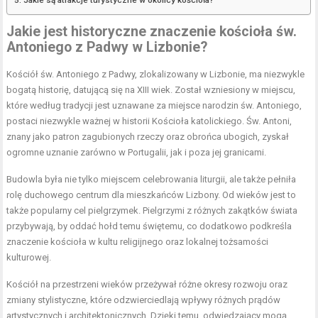
Jakie jest historyczne znaczenie kościoła św.
Antoniego z Padwy w Lizbonie?
Kościół św. Antoniego z Padwy, zlokalizowany w Lizbonie, ma niezwykle
bogatą historię, datującą się na XIII wiek. Został wzniesiony w miejscu,
które według tradycji jest uznawane za miejsce narodzin św. Antoniego,
postaci niezwykle ważnej w historii Kościoła katolickiego. Św. Antoni,
znany jako patron zagubionych rzeczy oraz obrońca ubogich, zyskał
ogromne uznanie zarówno w Portugalii, jak i poza jej granicami.
Budowla była nie tylko miejscem celebrowania liturgii, ale także pełniła
rolę duchowego centrum dla mieszkańców Lizbony. Od wieków jest to
także popularny cel pielgrzymek. Pielgrzymi z różnych zakątków świata
przybywają, by oddać hołd temu świętemu, co dodatkowo podkreśla
znaczenie kościoła w kultu religijnego oraz lokalnej tożsamości
kulturowej.
Kościół na przestrzeni wieków przeżywał różne okresy rozwoju oraz
zmiany stylistyczne, które odzwierciedlają wpływy różnych prądów
artystycznych i architektonicznych. Dzięki temu, odwiedzający mogą