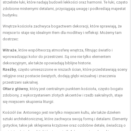
strzeliste łuki, które nadają budowli lekkości oraz harmonii. Te łuki, często
zdobione misternymi detalami, przyciągają uwagę i podkreślają majestat
budynku.
Wnętrze kościoła zachwyca bogactwem dekoracji, które sprawiają, że
miejsce to staje się idealnym tłem dla modlitwy i refleksji. Możemy tam
dostrzec:
Witraże
, które współtworzą atmosferę wnętrza, filtrując światło i
wprowadzając kolor do przestrzeni. Są one nie tylko elementem
dekoracyjnym, ale także opowiadają biblijne historie.
Rzeźby
, często umieszczone w niszach ścian, które przedstawiają sceny
religijne oraz postacie świętych, dodają głębi wizualnej i znaczenia
przestrzeni sakralnej.
Ołtarz główny
, który jest centralnym punktem kościoła, często bogato
zdobiony, z wykorzystaniem złotych akcentów i rzeźb sakralnych, staje
się miejscem skupienia liturgii.
Kościół św. Antoniego jest nie tylko miejscem kultu, ale także dziełem
sztuki architektonicznej, które zachwyca swoją formą i detalami. Elementy
gotyckie, takie jak sklepienia krzyżowe oraz ozdobne detale, świadczą o