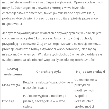
nabożeństwie, modlitwie i wspólnym świętowaniu. Oprócz codziennych
mszy, kościół organizuje również
procesje
w ważnych dla
chrześcijaństwa momentach, takich jak Wielkanoc czy Boże Ciało,
podczas których wierni przechodzą z modlitwą i pieśnią przez ulice
miejscowości.
Jednym z najważniejszych wydarzeń odbywających się w kościele jest
coroczna
uroczystość ku czci św. Antoniego
, której obchody
przypadają na czerwiec. Z tej okazji organizowane są specjalne msze,
procesje oraz różne formy aktywności wspólnotowych, jakie łączą
mieszkańców i wiernych. W trakcie tych obchodów nie tylko oddaje się
cześć patronowi, ale również wspiera życie lokalnej społeczności.
Rodzaj
Charakterystyka
Najlepsze praktyki
wydarzenia
Uczestnictwo w
Regularne nabożeństwa, głównie w
Msza święta
praktykach
niedziele i święta
modlitewnych
Publiczne wyjścia z modlitwą i
Wspólne
Procesje
pieśnią, szczególnie w ważne
uczestnictwo
święta
społeczności