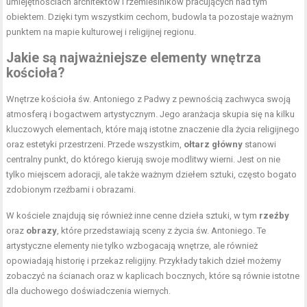
umiejętnościach architektów i rzemieślników pracujących nad tym
obiektem. Dzięki tym wszystkim cechom, budowla ta pozostaje ważnym
punktem na mapie kulturowej i religijnej regionu.
Jakie są najważniejsze elementy wnętrza
kościoła?
Wnętrze kościoła św. Antoniego z Padwy z pewnością zachwyca swoją
atmosferą i bogactwem artystycznym. Jego aranżacja skupia się na kilku
kluczowych elementach, które mają istotne znaczenie dla życia religijnego
oraz estetyki przestrzeni. Przede wszystkim,
ołtarz główny
stanowi
centralny punkt, do którego kierują swoje modlitwy wierni. Jest on nie
tylko miejscem adoracji, ale także ważnym dziełem sztuki, często bogato
zdobionym rzeźbami i obrazami.
W kościele znajdują się również inne cenne dzieła sztuki, w tym
rzeźby
oraz
obrazy
, które przedstawiają sceny z życia św. Antoniego. Te
artystyczne elementy nie tylko wzbogacają wnętrze, ale również
opowiadają historię i przekaz religijny. Przykłady takich dzieł możemy
zobaczyć na ścianach oraz w kaplicach bocznych, które są równie istotne
dla duchowego doświadczenia wiernych.