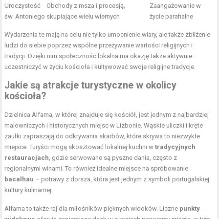
Uroczystość
Obchody z msza i procesją,
Zaangażowanie w
św. Antoniego
skupiające wielu wiernych
życie parafialne
Wydarzenia te mają na celu nie tylko umocnienie wiary, ale także zbliżenie
ludzi do siebie poprzez wspólne przeżywanie wartości religijnych i
tradycji. Dzięki nim społeczność lokalna ma okazję także aktywnie
uczestniczyć w życiu kościoła i kultywować swoje religijne tradycje.
Jakie są atrakcje turystyczne w okolicy
kościoła?
Dzielnica Alfama, w której znajduje się kościół, jest jednym z najbardziej
malowniczych i historycznych miejsc w Lizbonie. Wąskie uliczki i kręte
zaułki zapraszają do odkrywania skarbów, które skrywa to niezwykłe
miejsce. Turyści mogą skosztować lokalnej kuchni w
tradycyjnych
restauracjach
, gdzie serwowane są pyszne dania, często z
regionalnymi winami. To również idealne miejsce na spróbowanie
bacalhau
– potrawy z dorsza, która jest jednym z symboli portugalskiej
kultury kulinarnej.
Alfama to także raj dla miłośników pięknych widoków. Liczne
punkty