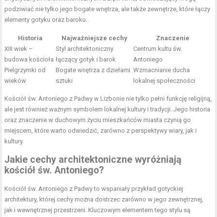
podziwiać nie tylko jego bogate wnętrza, ale także zewnętrze, które łączy
elementy gotyku oraz baroku.
Historia
Najważniejsze cechy
Znaczenie
XIII wiek –
Styl architektoniczny
Centrum kultu św.
budowa kościoła
łączący gotyk i barok
Antoniego
Pielgrzymki od
Bogate wnętrza z dziełami
Wzmacnianie ducha
wieków
sztuki
lokalnej społeczności
Kościół św. Antoniego z Padwy w Lizbonie nie tylko pełni funkcję religijną,
ale jest również ważnym symbolem lokalnej kultury i tradycji. Jego historia
oraz znaczenie w duchowym życiu mieszkańców miasta czynią go
miejscem, które warto odwiedzić, zarówno z perspektywy wiary, jak i
kultury.
Jakie cechy architektoniczne wyróżniają
kościół św. Antoniego?
Kościół św. Antoniego z Padwy to wspaniały przykład gotyckiej
architektury, której cechy można dostrzec zarówno w jego zewnętrznej,
jak i wewnętrznej przestrzeni. Kluczowym elementem tego stylu są