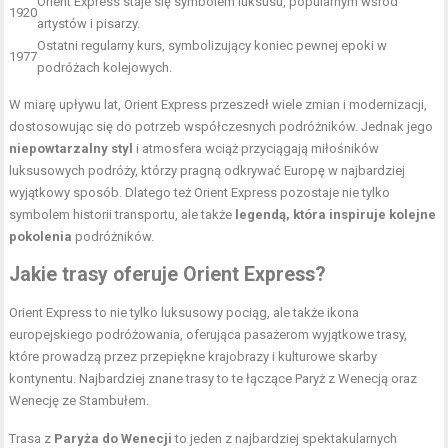
Orient Express staje się symbolem luksusu, popularnym wśród
1920
artystów i pisarzy.
Ostatni regularny kurs, symbolizujący koniec pewnej epoki w
1977
podróżach kolejowych.
W miarę upływu lat, Orient Express przeszedł wiele zmian i modernizacji,
dostosowując się do potrzeb współczesnych podróżników. Jednak jego
niepowtarzalny styl
i atmosfera wciąż przyciągają miłośników
luksusowych podróży, którzy pragną odkrywać Europę w najbardziej
wyjątkowy sposób. Dlatego też Orient Express pozostaje nie tylko
symbolem historii transportu, ale także
legendą, która inspiruje kolejne
pokolenia
podróżników.
Jakie trasy oferuje Orient Express?
Orient Express to nie tylko luksusowy pociąg, ale także ikona
europejskiego podróżowania, oferująca pasażerom wyjątkowe trasy,
które prowadzą przez przepiękne krajobrazy i kulturowe skarby
kontynentu. Najbardziej znane trasy to te łączące Paryż z Wenecją oraz
Wenecję ze Stambułem.
Trasa z
Paryża do Wenecji
to jeden z najbardziej spektakularnych