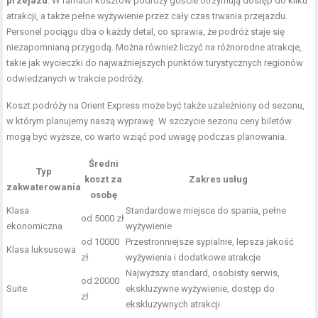
przejazd
. W ramach kosztów podróży goście otrzymują dostęp do kilku
atrakcji, a także pełne wyżywienie przez cały czas trwania przejazdu.
Personel pociągu dba o każdy detal, co sprawia, że podróż staje się
niezapomnianą przygodą. Można również liczyć na różnorodne atrakcje,
takie jak wycieczki do najważniejszych punktów turystycznych regionów
odwiedzanych w trakcie podróży.
Koszt podróży na Orient Express może być także uzależniony od sezonu,
w którym planujemy naszą wyprawę. W szczycie sezonu ceny biletów
mogą być wyższe, co warto wziąć pod uwagę podczas planowania.
Średni
Typ
koszt za
Zakres usług
zakwaterowania
osobę
Klasa
Standardowe miejsce do spania, pełne
od 5000 zł
ekonomiczna
wyżywienie
od 10000
Przestronniejsze sypialnie, lepsza jakość
Klasa luksusowa
zł
wyżywienia i dodatkowe atrakcje
Najwyższy standard, osobisty serwis,
od 20000
Suite
ekskluzywne wyżywienie, dostęp do
zł
ekskluzywnych atrakcji