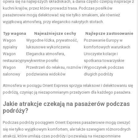
opiera się na najlepszych składnikach, a dania często czerpią inspiracje z
kuchni krajów, przez które prowadzi trasa. Podczas posiłków
pasażerowie mogą delektować się nie tylko smakiem, ale również
wyjątkową atmosferą, przy elegancko nakrytych stołach.
Typ wagona
Najważniejsze cechy
Najlepsze zastosowanie
Wagon
Wygodne łóżka, prywatność,
Poznawanie Europy w
sypialny
luksusowe wykończenia
komfortowych warunkach
Wagon
Elegancka atmosfera,
Uroczyste kolacje i
restauracyjny
wykwintne posiłki
spotkania towarzyskie
Wagon
Przestrzeń do relaksu, rozmów i
Wypoczynek podczas
salonowy
podziwiania widoków
długich podróży
Atmosfera w pociągu Orient Express sprzyja relaksowi i delektowaniu się
podróżą, czyniąc ją niezapomnianym przeżyciem dla każdego pasażera.
Jakie atrakcje czekają na pasażerów podczas
podróży?
Podczas podróży pociągiem Orient Express pasażerowie mogą cieszyć
się nie tylko wyjątkowym komfortem, ale także szeregiem różnorodnych
atrakcji, które umilają czas podróży i pozwalają na niezapomniane