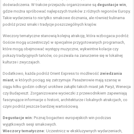
doświadczenia. W trakcie przejazdu organizowane są
degustacje win
,
gdzie można spróbować najlepszych trunków z różnych regionów Europy.
Takie wydarzenia to nie tylko smakowe doznania, ale również kulinarna
podróż przez smaki i tradycje poszczególnych krajów.
Wieczory tematyczne stanowią kolejną atrakcję, która wzbogaca podróż.
Goście mogą uczestniczyć w specjalnie przygotowanych programach,
które mogą obejmować występy muzyczne, wykwintne kolacje czy
pokazy tradycyjnych tańców, co pozwala na zanurzenie się w lokalnej
kulturze i zwyczajach.
Dodatkowo, każda podróż Orient Express to możliwość
zwiedzania
miast
, w których pociąg się zatrzymuje. Pasażerowie mają szansę w
ciągu kilku godzin odkryć urokliwe zakątki takich miast jak Paryż, Wenecja
czy Budapeszt. Zorganizowane wycieczki z przewodnikiem zapewniają
fascynujące informacje o historii, architekturze i lokalnych atrakcjach, co
czyni podróż jeszcze bardziej wartościową.
Degustacje win:
Poznaj bogactwo europejskich win podczas
wyjątkowych sesji smakowych.
Wieczory tematyczne:
Uczestnicz w ekskluzywnych wydarzeniach,