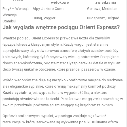
widokowe
zwiedzania
Paryż – Wenecja
Alpy, Jezioro Como
Genewa, Mediolan
Wenecja –
Dunaj, Węgier
Budapeszt, Belgrad
Stambuł
Jak wygląda wnętrze pociągu Orient Express?
Wnętrze pociągu Orient Express to prawdziwa uczta dla zmysłów,
łącząca luksus z klasycznym stylem. Każdy wagon jest starannie
zaprojektowany, aby odwzorować atmosferę złotych czasów podróży
kolejowych, które niegdyś fascynowały wielu globtroterów. Przepiękne
drewniane wykończenia, bogate materiały tapicerskie i detale w stylu art
deco tworzą unikalne otoczenie, które przenosi pasażerów w czasie.
Wśród wagonów znajduje się nie tylko komfortowe miejsce do siedzenia,
ale i eleganckie sypialnie, które oferują maksymalny komfort podróży.
Każda sypialnia
jest wyposażona w wygodne łóżka, a niektóre
posiadają również własne łazienki. Pasażerowie mogą zrelaksować się w
swoim przedziale, podziwiając zmieniający się krajobraz za oknem.
Oprócz komfortowych sypialni, w pociągu znajduje się również
restauracja, w której serwowane są wykwintne posiłki. Kulinarna oferta