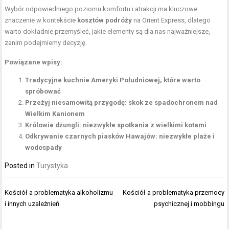
Wybór odpowiedniego poziomu komfortu i atrakcji ma kluczowe
znaczenie w kontekście
kosztów podróży
na Orient Express, dlatego
warto dokładnie przemyśleć, jakie elementy są dla nas najważniejsze,
zanim podejmiemy decyzję.
Powiązane wpisy:
Tradycyjne kuchnie Ameryki Południowej, które warto
spróbować
Przeżyj niesamowitą przygodę: skok ze spadochronem nad
Wielkim Kanionem
Królowie dżungli: niezwykłe spotkania z wielkimi kotami
Odkrywanie czarnych piasków Hawajów: niezwykłe plaże i
wodospady
Posted in
Turystyka
Nawigacja
Kościół a problematyka alkoholizmu
Kościół a problematyka przemocy
wpisu
i innych uzależnień
psychicznej i mobbingu