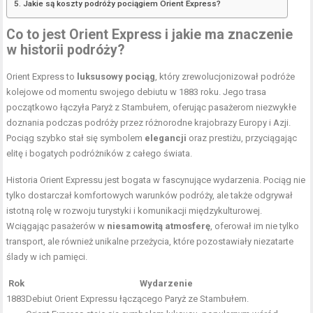
Jakie są koszty podróży pociągiem Orient Express?
Co to jest Orient Express i jakie ma znaczenie
w historii podróży?
Orient Express to
luksusowy pociąg
, który zrewolucjonizował podróże
kolejowe od momentu swojego debiutu w 1883 roku. Jego trasa
początkowo łączyła Paryż z Stambułem, oferując pasażerom niezwykłe
doznania podczas podróży przez różnorodne krajobrazy Europy i Azji.
Pociąg szybko stał się symbolem
elegancji
oraz prestiżu, przyciągając
elitę i bogatych podróżników z całego świata.
Historia Orient Expressu jest bogata w fascynujące wydarzenia. Pociąg nie
tylko dostarczał komfortowych warunków podróży, ale także odgrywał
istotną rolę w rozwoju turystyki i komunikacji międzykulturowej.
Wciągając pasażerów w
niesamowitą atmosferę
, oferował im nie tylko
transport, ale również unikalne przeżycia, które pozostawiały niezatarte
ślady w ich pamięci.
Rok
Wydarzenie
1883
Debiut Orient Expressu łączącego Paryż ze Stambułem.