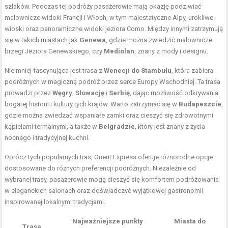
szlaków. Podczas tej podróży pasażerowie mają okazję podziwiać
malownicze widoki Francji i Włoch, w tym majestatyczne Alpy, urokliwe
wioski oraz panoramiczne widoki jeziora Como. Między innymi zatrzymują
się w takich miastach jak
Genewa
, gdzie można zwiedzić malownicze
brzegi Jeziora Genewskiego, czy
Mediolan
, znany z mody i designu.
Nie mniej fascynująca jest trasa z
Wenecji do Stambułu
, która zabiera
podróżnych w magiczną podróż przez serce Europy Wschodniej. Ta trasa
prowadzi przez
Węgry
,
Słowację
i
Serbię
, dając możliwość odkrywania
bogatej historii i kultury tych krajów. Warto zatrzymać się w
Budapeszcie
,
gdzie można zwiedzać wspaniałe zamki oraz cieszyć się zdrowotnymi
kąpielami termalnymi, a także w
Belgradzie
, który jest znany z życia
nocnego i tradycyjnej kuchni.
Oprócz tych popularnych tras, Orient Express oferuje różnorodne opcje
dostosowane do różnych preferencji podróżnych. Niezależnie od
wybranej trasy, pasażerowie mogą cieszyć się komfortem podróżowania
w eleganckich salonach oraz doświadczyć wyjątkowej gastronomii
inspirowanej lokalnymi tradycjami.
Najważniejsze punkty
Miasta do
Trasa