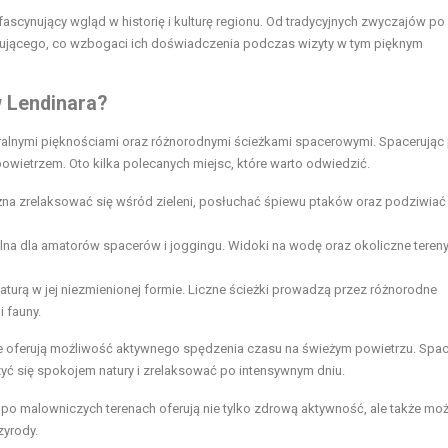
scynujący wgląd w historię i kulturę regionu. Od tradycyjnych zwyczajów po
sującego, co wzbogaci ich doświadczenia podczas wizyty w tym pięknym
w Lendinara?
ralnymi pięknościami oraz różnorodnymi ścieżkami spacerowymi. Spacerując
powietrzem. Oto kilka polecanych miejsc, które warto odwiedzić.
żna zrelaksować się wśród zieleni, posłuchać śpiewu ptaków oraz podziwiać
alna dla amatorów spacerów i joggingu. Widoki na wodę oraz okoliczne teren
urą w jej niezmienionej formie. Liczne ścieżki prowadzą przez różnorodne
i fauny.
re oferują możliwość aktywnego spędzenia czasu na świeżym powietrzu. Spac
zyć się spokojem natury i zrelaksować po intensywnym dniu.
 po malowniczych terenach oferują nie tylko zdrową aktywność, ale także mo
zyrody.