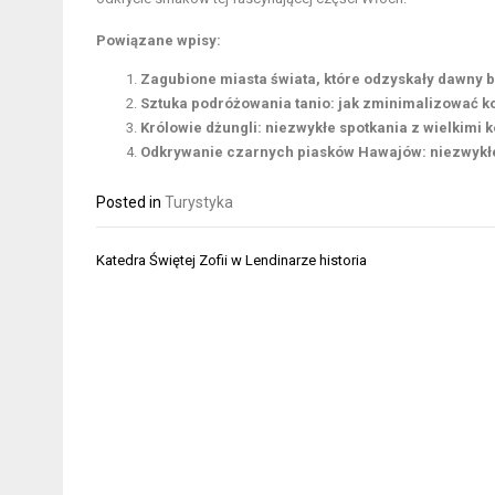
Powiązane wpisy:
Zagubione miasta świata, które odzyskały dawny b
Sztuka podróżowania tanio: jak zminimalizować k
Królowie dżungli: niezwykłe spotkania z wielkimi 
Odkrywanie czarnych piasków Hawajów: niezwykłe
Posted in
Turystyka
Nawigacja
Katedra Świętej Zofii w Lendinarze historia
wpisu