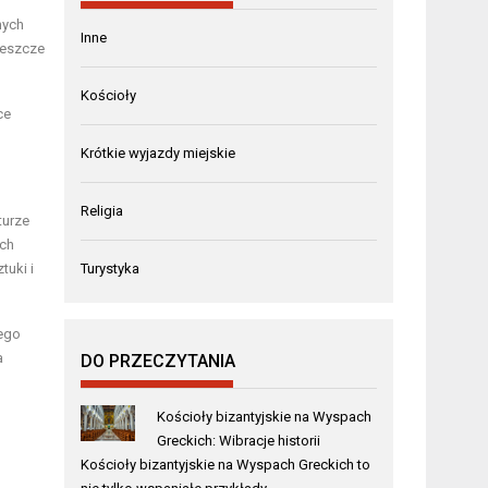
nych
Inne
jeszcze
Kościoły
ce
Krótkie wyjazdy miejskie
Religia
turze
ych
tuki i
Turystyka
nego
a
DO PRZECZYTANIA
Kościoły bizantyjskie na Wyspach
Greckich: Wibracje historii
Kościoły bizantyjskie na Wyspach Greckich to