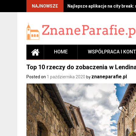
Skip
NAJNOWSZE
Najlepsze aplikacje na city break:
to
content
HOME
WSPÓŁPRACA I KON
Top 10 rzeczy do zobaczenia w Lendin
znaneparafie.pl
Posted on
1 października 2020
by