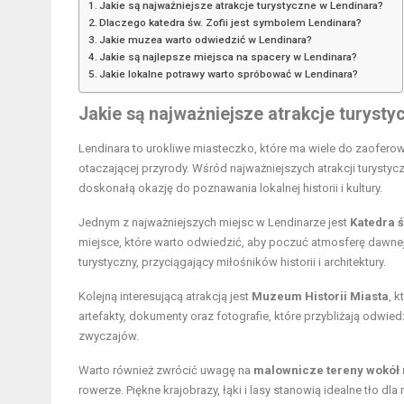
Jakie są najważniejsze atrakcje turystyczne w Lendinara?
Dlaczego katedra św. Zofii jest symbolem Lendinara?
Jakie muzea warto odwiedzić w Lendinara?
Jakie są najlepsze miejsca na spacery w Lendinara?
Jakie lokalne potrawy warto spróbować w Lendinara?
Jakie są najważniejsze atrakcje turyst
Lendinara to urokliwe miasteczko, które ma wiele do zaofer
otaczającej przyrody. Wśród najważniejszych atrakcji turystyc
doskonałą okazję do poznawania lokalnej historii i kultury.
Jednym z najważniejszych miejsc w Lendinarze jest
Katedra ś
miejsce, które warto odwiedzić, aby poczuć atmosferę dawnej e
turystyczny, przyciągający miłośników historii i architektury.
Kolejną interesującą atrakcją jest
Muzeum Historii Miasta
, 
artefakty, dokumenty oraz fotografie, które przybliżają odwied
zwyczajów.
Warto również zwrócić uwagę na
malownicze tereny wokół
rowerze. Piękne krajobrazy, łąki i lasy stanowią idealne tło