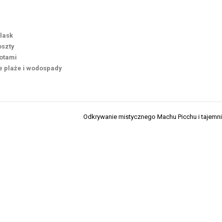
lask
oszty
kotami
 plaże i wodospady
Odkrywanie mistycznego Machu Picchu i tajemn