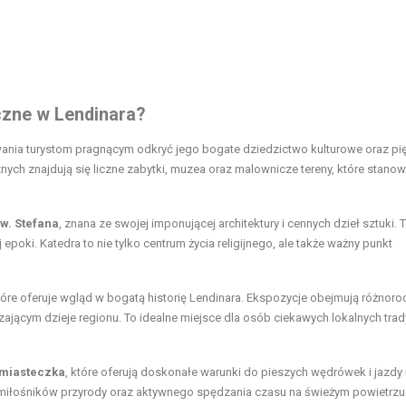
yczne w Lendinara?
owania turystom pragnącym odkryć jego bogate dziedzictwo kulturowe oraz pi
znych znajdują się liczne zabytki, muzea oraz malownicze tereny, które stanow
w. Stefana
, znana ze swojej imponującej architektury i cennych dzieł sztuki. 
poki. Katedra to nie tylko centrum życia religijnego, ale także ważny punkt
które oferuje wgląd w bogatą historię Lendinara. Ekspozycje obejmują różnor
zającym dzieje regionu. To idealne miejsce dla osób ciekawych lokalnych trady
 miasteczka
, które oferują doskonałe warunki do pieszych wędrówek i jazdy
 dla miłośników przyrody oraz aktywnego spędzania czasu na świeżym powietrzu