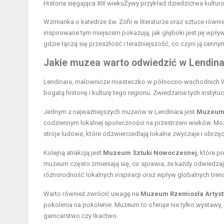
Historia sięgająca XIII wieku
Żywy przykład dziedzictwa kultur
Wzmianka o katedrze św. Zofii w literaturze oraz sztuce równie
inspirowane tym miejscem pokazują, jak głęboki jest jej wpływ n
gdzie łączą się przeszłość i teraźniejszość, co czyni ją cenny
Jakie muzea warto odwiedzić w Lendin
Lendinara, malownicze miasteczko w północno-wschodnich Wł
bogatą historię i kulturę tego regionu. Zwiedzanie tych instytu
Jednym z najważniejszych muzeów w Lendinara jest
Muzeum H
codziennym lokalnej społeczności na przestrzeni wieków. Moż
stroje ludowe, które odzwierciedlają lokalne zwyczaje i obrzęd
Kolejną atrakcją jest
Muzeum Sztuki Nowoczesnej
, które 
muzeum często zmieniają się, co sprawia, że każdy odwiedz
różnorodność lokalnych inspiracji oraz wpływ globalnych tre
Warto również zwrócić uwagę na
Muzeum Rzemiosła Artys
pokolenia na pokolenie. Muzeum to oferuje nie tylko wystawy, 
garncarstwo czy tkactwo.