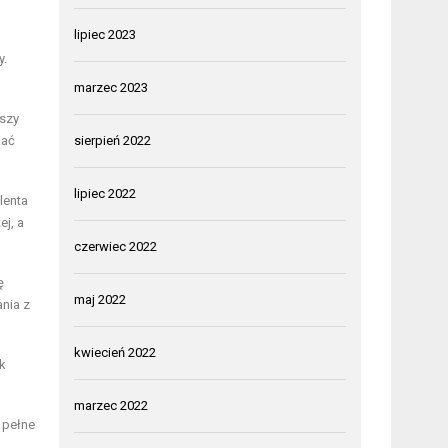
lipiec 2023
y.
marzec 2023
uszy
kać
sierpień 2022
lipiec 2022
lenta
ej, a
czerwiec 2022
ę
maj 2022
ania z
kwiecień 2022
k
marzec 2022
 pełne