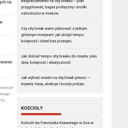
Bezpieczeństwo na city breaku – plan
ych na
przygotowań, bagaż podręczny i środki
ostrożności w mieście
 w
Czy city break warto planować z jednym
głównym motywem: jak ułożyć tempo,
kolejność i dzień bez przesytu
Jak dobrać tempo city breaku do miasta: plan
rywanie
dnia, kolejność i elastyczność
Jak wybrać miasto na city break pieszo —
kryteria: trasa, atrakcje i koszty pobytu
lownicze
ferując
róż,
KOŚCIOŁY
Kościół św Franciszka Ksawerego w Goa w