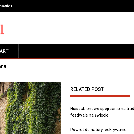
 nawigacja, transport, płatności, rezerwacje i zwiedzanie
TAKT
ara
RELATED POST
Nieszablonowe spojrzenie na tra
festiwale na świecie
Powrót do natury: odkrywanie