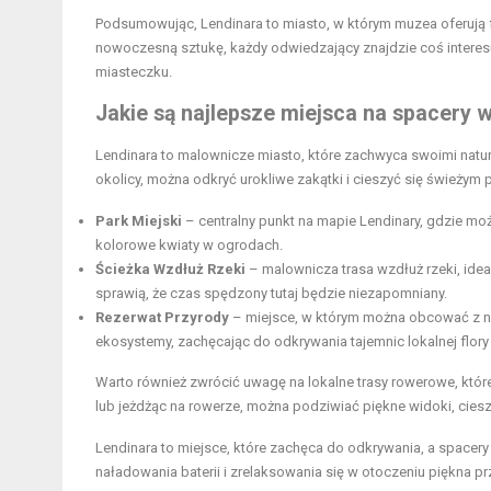
Podsumowując, Lendinara to miasto, w którym muzea oferują fa
nowoczesną sztukę, każdy odwiedzający znajdzie coś intere
miasteczku.
Jakie są najlepsze miejsca na spacery 
Lendinara to malownicze miasto, które zachwyca swoimi natu
okolicy, można odkryć urokliwe zakątki i cieszyć się świeżym 
Park Miejski
– centralny punkt na mapie Lendinary, gdzie mo
kolorowe kwiaty w ogrodach.
Ścieżka Wzdłuż Rzeki
– malownicza trasa wzdłuż rzeki, ide
sprawią, że czas spędzony tutaj będzie niezapomniany.
Rezerwat Przyrody
– miejsce, w którym można obcować z nat
ekosystemy, zachęcając do odkrywania tajemnic lokalnej flory 
Warto również zwrócić uwagę na lokalne trasy rowerowe, któ
lub jeżdżąc na rowerze, można podziwiać piękne widoki, cies
Lendinara to miejsce, które zachęca do odkrywania, a spacery
naładowania baterii i zrelaksowania się w otoczeniu piękna pr