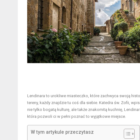
Lendinara to urokliwe miasteczko, które zachwyca swoją histo
tereny, każdy znajdzie tu coś dla siebie. Katedra św. Zofii, wp
nie tylko bogatą kulturę, ale także znakomitą kuchnię, Lendin
która pozwoli ci w pełni poznać to wyjątkowe miejsce.
W tym artykule przeczytasz