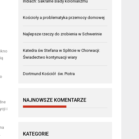
Indiach: Sakralne ślady kolonializmu
Kościoły a problematyka przemocy domowej
Najlepsze rzeczy do zrobienia w Schwerinie
Katedra św Stefana w Splitcie w Chorwacji:
ękno
Świadectwo kontynuacji wiary
ią
Dortmund Kościół św. Piotra
To
NAJNOWSZE KOMENTARZE
odne
cji i
 na
KATEGORIE
.