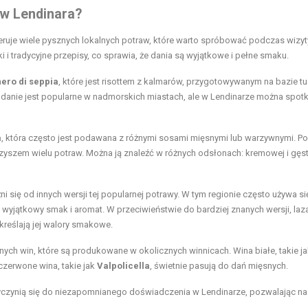
 w Lendinara?
eruje wiele pysznych lokalnych potraw, które warto spróbować podczas wizyt
ki i tradycyjne przepisy, co sprawia, że dania są wyjątkowe i pełne smaku.
 nero di seppia
, które jest risottem z kalmarów, przygotowywanym na bazie t
 danie jest popularne w nadmorskich miastach, ale w Lendinarze można spot
a
, która często jest podawana z różnymi sosami mięsnymi lub warzywnymi. Po
rzyszem wielu potraw. Można ją znaleźć w różnych odsłonach: kremowej i gęst
óżni się od innych wersji tej popularnej potrawy. W tym regionie często używa si
 wyjątkowy smak i aromat. W przeciwieństwie do bardziej znanych wersji, laz
kreślają jej walory smakowe.
ych win, które są produkowane w okolicznych winnicach. Wina białe, takie ja
czerwone wina, takie jak
Valpolicella
, świetnie pasują do dań mięsnych.
zyczynią się do niezapomnianego doświadczenia w Lendinarze, pozwalając na