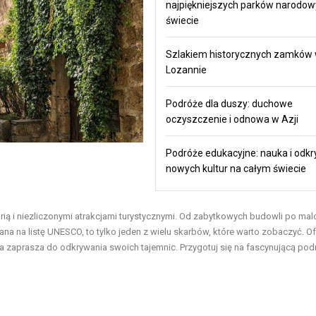
najpiękniejszych parków narodow
świecie
Szlakiem historycznych zamków
Lozannie
Podróże dla duszy: duchowe
oczyszczenie i odnowa w Azji
Podróże edukacyjne: nauka i odk
nowych kultur na całym świecie
rią i niezliczonymi atrakcjami turystycznymi. Od zabytkowych budowli po ma
isana na listę UNESCO, to tylko jeden z wielu skarbów, które warto zobaczyć. O
ara zaprasza do odkrywania swoich tajemnic. Przygotuj się na fascynującą pod