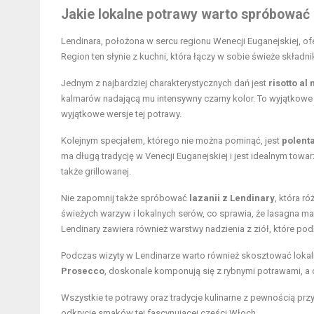
Jakie lokalne potrawy warto spróbować
Lendinara, położona w sercu regionu Wenecji Euganejskiej, of
Region ten słynie z kuchni, która łączy w sobie świeże składni
Jednym z najbardziej charakterystycznych dań jest
risotto al
kalmarów nadającą mu intensywny czarny kolor. To wyjątkowe
wyjątkowe wersje tej potrawy.
Kolejnym specjałem, którego nie można pominąć, jest
polent
ma długą tradycję w Venecji Euganejskiej i jest idealnym towa
także grillowanej.
Nie zapomnij także spróbować
lazanii z Lendinary
, która r
świeżych warzyw i lokalnych serów, co sprawia, że lasagna ma
Lendinary zawiera również warstwy nadzienia z ziół, które pod
Podczas wizyty w Lendinarze warto również skosztować lokaln
Prosecco
, doskonale komponują się z rybnymi potrawami, a 
Wszystkie te potrawy oraz tradycje kulinarne z pewnością pr
odkrycie smaków tej fascynującej części Włoch.