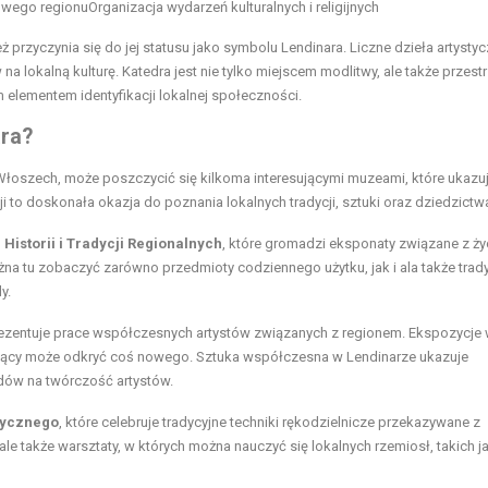
owego regionu
Organizacja wydarzeń kulturalnych i religijnych
ż przyczynia się do jej statusu jako symbolu Lendinara. Liczne dzieła artysty
a lokalną kulturę. Katedra jest nie tylko miejscem modlitwy, ale także przestr
m elementem identyfikacji lokalnej społeczności.
ara?
oszech, może poszczycić się kilkoma interesującymi muzeami, które ukazu
cji to doskonała okazja do poznania lokalnych tradycji, sztuki oraz dziedzictw
istorii i Tradycji Regionalnych
, które gromadzi eksponaty związane z ż
na tu zobaczyć zarówno przedmioty codziennego użytku, jak i ala także trad
y.
prezentuje prace współczesnych artystów związanych z regionem. Ekspozycje
ający może odkryć coś nowego. Sztuka współczesna w Lendinarze ukazuje
ndów na twórczość artystów.
tycznego
, które celebruje tradycyjne techniki rękodzielnicze przekazywane z
ale także warsztaty, w których można nauczyć się lokalnych rzemiosł, takich j