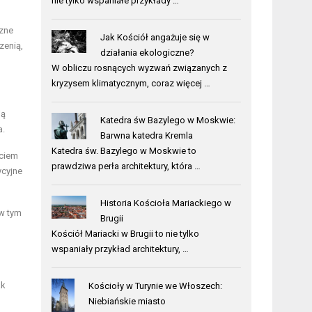
nie tylko wspaniałe przykłady …
czne
Jak Kościół angażuje się w
zenią,
działania ekologiczne?
W obliczu rosnących wyzwań związanych z
kryzysem klimatycznym, coraz więcej …
ją
Katedra św Bazylego w Moskwie:
a.
Barwna katedra Kremla
Katedra św. Bazylego w Moskwie to
yciem
prawdziwa perła architektury, która …
ycyjne
Historia Kościoła Mariackiego w
 w tym
Brugii
Kościół Mariacki w Brugii to nie tylko
wspaniały przykład architektury, …
ak
Kościoły w Turynie we Włoszech:
Niebiańskie miasto