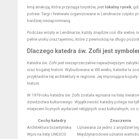
Inną atrakcją, która przyciąga turystów, jest
lokalny rynek
, gd
potraw. Targi i festiwale organizowane w Lendinarze często pr
bardziej niezapomnianą.
Podczas wizyty w Lendinarze, każdy znajdzie coś dla siebie, nie
pełne uroku oraz tajemnic, które z pewnością na długo pozos
Dlaczego katedra św. Zofii jest symbol
Katedra św. Zofii jest niezaprzeczalnie najważniejszym zabytk
oraz bogatej historii. Wybudowana w XIII wieku, katedra ta zo
przykładów tej architektury w regionie. Jej imponujące kopuły
historii.
W 1979 roku katedra św. Zofii została wpisana na listę świ
dziedzictwa kulturowego. Wyjątkowość katedry polega nie tylko n
miejscem licznych wydarzeń religijnych oraz kulturalnych, co 
Cechy katedry
Znaczenie
Architektura bizantyńska
Uznawana za jedno z arcydzieł teg
Wpis na listę UNESCO
Międzynarodowe uznanie wartości