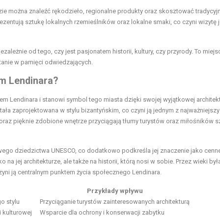
zie można znaleźć rękodzieło, regionalne produkty oraz skosztować tradycyj
ezentują sztukę lokalnych rzemieślników oraz lokalne smaki, co czyni wizytę 
zależnie od tego, czy jest pasjonatem historii, kultury, czy przyrody. To miejs
tanie w pamięci odwiedzających.
em Lendinara?
iem Lendinara i stanowi symbol tego miasta dzięki swojej wyjątkowej architek
stała zaprojektowana w stylu bizantyńskim, co czyni ją jednym z najważniejsz
 oraz pięknie zdobione wnętrze przyciągają tłumy turystów oraz miłośników sz
atowego dziedzictwa UNESCO, co dodatkowo podkreśla jej znaczenie jako cen
a jej architekturze, ale także na historii, którą nosi w sobie. Przez wieki był
czyni ją centralnym punktem życia społecznego Lendinara.
Przykłady wpływu
o stylu
Przyciąganie turystów zainteresowanych architekturą
 kulturowej
Wsparcie dla ochrony i konserwacji zabytku