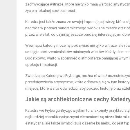
zachwycające
witraże
, które nie tylko mają wartość artystycz
życiem lokalnej społeczności.
Katedra jest także znana ze swojej imponującej wieży, która 
nagroda w postaci panoramicznego widoku na miasto oraz ot
przez wiele lat, co czyni ją jeszcze bardziej interesującym 
Wewnątrz katedry możemy podziwiać nie tylko witraże, ale ró
umiejętności rzemieślników minionych wieków. Każdy element 
Dodatkowo, warto wspomnieć o atmosferze panującej w tym mi
spokoju i inspiracji.
Zwiedzając Katedrę we Fryburgu, można również uczestniczyć 
przedsięwzięcia artystyczne, które odbywają się w tym histor
miejsce, które warto odwiedzić, aby poczuć historię oraz sztu
Jakie są architektoniczne cechy Kated
Katedra we Fryburgu Bryzgowijskim to znakomity przykład styl
najbardziej charakterystycznymi elementami są
strzeliste wi
estetyczną, ale także symbolizują dążenie ku niebu, co jest typ