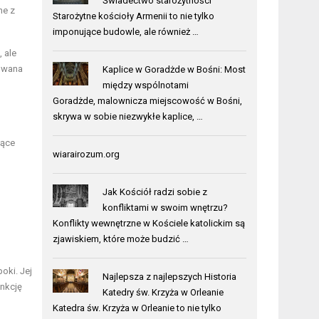
Świadectwo starożytności
ne z
Starożytne kościoły Armenii to nie tylko
imponujące budowle, ale również …
 ale
dowana
Kaplice w Goradżde w Bośni: Most
między wspólnotami
Goradżde, malownicza miejscowość w Bośni,
skrywa w sobie niezwykłe kaplice, …
jące
wiarairozum.org
Jak Kościół radzi sobie z
konfliktami w swoim wnętrzu?
Konflikty wewnętrzne w Kościele katolickim są
zjawiskiem, które może budzić …
oki. Jej
Najlepsza z najlepszych Historia
unkcję
Katedry św. Krzyża w Orleanie
Katedra św. Krzyża w Orleanie to nie tylko