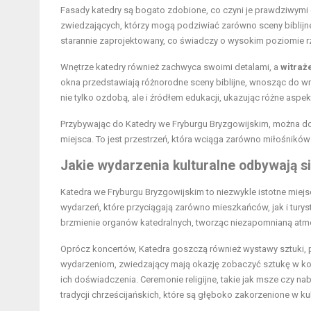
Fasady katedry są bogato zdobione, co czyni je prawdziwymi 
zwiedzających, którzy mogą podziwiać zarówno sceny biblijne,
starannie zaprojektowany, co świadczy o wysokim poziomie r
Wnętrze katedry również zachwyca swoimi detalami, a
witraż
okna przedstawiają różnorodne sceny biblijne, wnosząc do wn
nie tylko ozdobą, ale i źródłem edukacji, ukazując różne aspekty 
Przybywając do Katedry we Fryburgu Bryzgowijskim, można doś
miejsca. To jest przestrzeń, która wciąga zarówno miłośników ar
Jakie wydarzenia kulturalne odbywają 
Katedra we Fryburgu Bryzgowijskim to niezwykle istotne miejsc
wydarzeń, które przyciągają zarówno mieszkańców, jak i turys
brzmienie organów katedralnych, tworząc niezapomnianą atm
Oprócz koncertów, Katedra goszczą również wystawy sztuki, p
wydarzeniom, zwiedzający mają okazję zobaczyć sztukę w ko
ich doświadczenia. Ceremonie religijne, takie jak msze czy 
tradycji chrześcijańskich, które są głęboko zakorzenione w kul