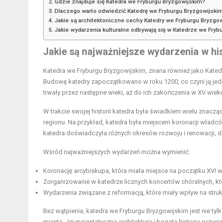
Gdzie znajduje się Katedra we Fryburgu Bryzgowijskim?
Dlaczego warto odwiedzić Katedrę we Fryburgu Bryzgowijski
Jakie są architektoniczne cechy Katedry we Fryburgu Bryzgo
Jakie wydarzenia kulturalne odbywają się w Katedrze we Fry
Jakie są najważniejsze wydarzenia w hi
Katedra we Fryburgu Bryzgowijskim, znana również jako Katedra
Budowę katedry zapoczątkowano w roku 1200, co czyni ją jedn
trwały przez następne wieki, aż do ich zakończenia w XV wie
W trakcie swojej historii katedra była świadkiem wielu znaczą
regionu. Na przykład, katedra była miejscem koronacji władcó
katedra doświadczyła różnych okresów rozwoju i renowacji, d
Wśród najważniejszych wydarzeń można wymienić:
Koronację arcybiskupa, która miała miejsce na początku XVI w
Zorganizowanie w katedrze licznych koncertów chóralnych, k
Wydarzenia związane z reformacją, które miały wpływ na struktu
Bez wątpienia, katedra we Fryburgu Bryzgowijskim jest nie ty
miasta. Jej majestatyczna architektura i bogata historia przyc