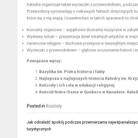
Katedra organizuje także wycieczki z przewodnikiem, podczas
Przewodnicy opowiadają o ciekawych faktach dotyczących budo
które się z nią wiążą. Uczestnictwo w takich spacerach to dosko
Koncerty organowe – wyjątkowe doznania muzyczne w zabyt
Wystawy sztuki – prezentacja dzieł lokalnych artystów w insp
Ceremonie religijne – duchowe przeżycia w niezwykłym miejsc
Wycieczki z przewodnikiem – głębsze zrozumienie historii i ar
Powiązane wpisy:
Bazylika św. Piotra historia i fakty
Najlepsza z najlepszych Historia Katedry św. Krzy
Kościoły i ich rola w edukacji religijnej
Kościół Notre-Dame w Quebecu w Kanadzie: Katedr
Posted in
Kościoły
Nawigacja
Jak odnaleźć spokój podczas przemierzania najwspanialszy
wpisu
turystycznych