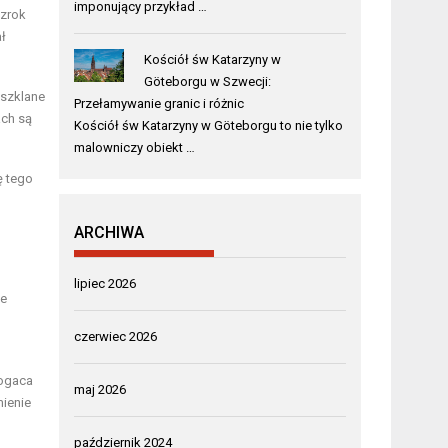
imponujący przykład …
wzrok
ał
Kościół św Katarzyny w
Göteborgu w Szwecji:
 szklane
Przełamywanie granic i różnic
ach są
Kościół św Katarzyny w Göteborgu to nie tylko
malowniczy obiekt …
ę tego
ARCHIWA
lipiec 2026
ne
czerwiec 2026
bogaca
maj 2026
mienie
październik 2024