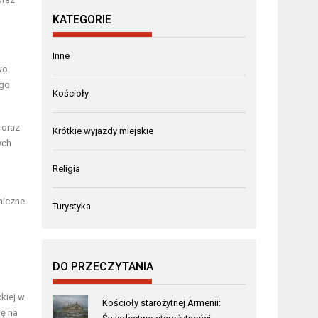
KATEGORIE
Inne
wo
ego
Kościoły
 oraz
Krótkie wyjazdy miejskie
ych
Religia
miczne.
Turystyka
DO PRZECZYTANIA
kiej w
Kościoły starożytnej Armenii:
gę na