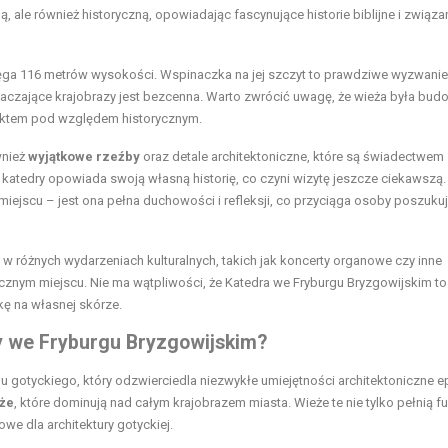
ną, ale również historyczną, opowiadając fascynujące historie biblijne i związa
sięga 116 metrów wysokości. Wspinaczka na jej szczyt to prawdziwe wyzwanie,
aczające krajobrazy jest bezcenna. Warto zwrócić uwagę, że wieża była bu
obiektem pod względem historycznym.
wnież
wyjątkowe rzeźby
oraz detale architektoniczne, które są świadectwem
katedry opowiada swoją własną historię, co czyni wizytę jeszcze ciekawszą.
ejscu – jest ona pełna duchowości i refleksji, co przyciąga osoby poszuku
w różnych wydarzeniach kulturalnych, takich jak koncerty organowe czy inne
ycznym miejscu. Nie ma wątpliwości, że Katedra we Fryburgu Bryzgowijskim to
kę na własnej skórze.
ry we Fryburgu Bryzgowijskim?
u gotyckiego, który odzwierciedla niezwykłe umiejętności architektoniczne ep
eże
, które dominują nad całym krajobrazem miasta. Wieże te nie tylko pełnią f
owe dla architektury gotyckiej.