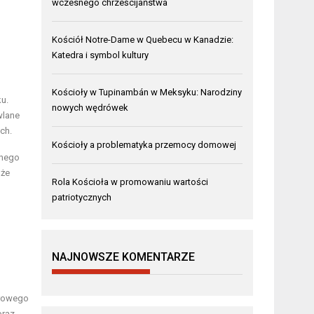
wczesnego chrześcijaństwa
Kościół Notre-Dame w Quebecu w Kanadzie:
Katedra i symbol kultury
Kościoły w Tupinambán w Meksyku: Narodziny
ku.
nowych wędrówek
wlane
ch.
Kościoły a problematyka przemocy domowej
jnego
 że
Rola Kościoła w promowaniu wartości
patriotycznych
NAJNOWSZE KOMENTARZE
urowego
oraz