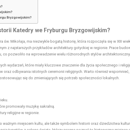
m?
wijskim?
burgu Bryzgowijskim?
storii Katedry we Fryburgu Bryzgowijskim?
 św. Mikołaja, ma niezwykle bogatą historię, która rozpoczęła się w XIII wie
ym z najstarszych przykładów architektury gotyckiej w regionie. Prace budo
ku, co pozwoliło na wprowadzenie wielu różnorodnych stylów architektoniczny
cych wydarzeń, które miały kluczowe znaczenie dla życia społecznego i religi
w oraz odbywania istotnych ceremonii religijnych. Warto również wspomnieć,
ostosowując się do zmieniających się potrzeb społeczności lokalnych.
ieku.
tóre promowały muzykę sakralną.
ry religijne w regionie.
lko ważnym miejscem kultu, ale także symbolem historii oraz dziedzictwa kult
iągają turystów z całego świata, którzy pragną poznać to historyczne miejsce 