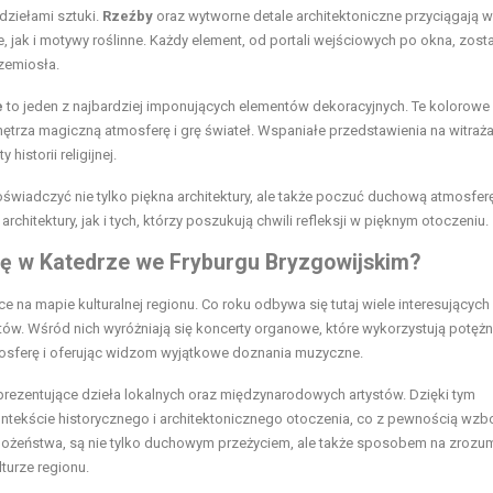
dziełami sztuki.
Rzeźby
oraz wytworne detale architektoniczne przyciągają 
 jak i motywy roślinne. Każdy element, od portali wejściowych po okna, zost
zemiosła.
e
to jeden z najbardziej imponujących elementów dekoracyjnych. Te kolorowe
ętrza magiczną atmosferę i grę świateł. Wspaniałe przedstawienia na witraż
historii religijnej.
wiadczyć nie tylko piękna architektury, ale także poczuć duchową atmosfer
chitektury, jak i tych, którzy poszukują chwili refleksji w pięknym otoczeniu.
się w Katedrze we Fryburgu Bryzgowijskim?
e na mapie kulturalnej regionu. Co roku odbywa się tutaj wiele interesujących
tów. Wśród nich wyróżniają się koncerty organowe, które wykorzystują potęż
osferę i oferując widzom wyjątkowe doznania muzyczne.
rezentujące dzieła lokalnych oraz międzynarodowych artystów. Dzięki tym
ntekście historycznego i architektonicznego otoczenia, co z pewnością wz
nabożeństwa, są nie tylko duchowym przeżyciem, ale także sposobem na zrozu
turze regionu.