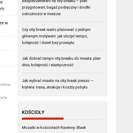
Bezpieczeństwo na city breaku – plan
e.
przygotowań, bagaż podręczny i środki
lm.
ostrożności w mieście
ze w
Czy city break warto planować z jednym
głównym motywem: jak ułożyć tempo,
kolejność i dzień bez przesytu
Jak dobrać tempo city breaku do miasta: plan
dnia, kolejność i elastyczność
Jak wybrać miasto na city break pieszo —
łożona
kryteria: trasa, atrakcje i koszty pobytu
ra to
KOŚCIOŁY
Mozaiki w kościołach Ravenny: Blask