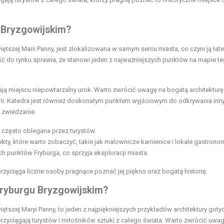
 Bryzgowijskim?
ętszej Marii Panny, jest zlokalizowana w samym sercu miasta, co czyni ją łat
ść do rynku sprawia, że stanowi jeden z najważniejszych punktów na mapie t
ją miejscu niepowtarzalny urok. Warto zwrócić uwagę na bogatą architekturę
storii. Katedra jest również doskonałym punktem wyjściowym do odkrywania inn
i zwiedzanie.
t często oblegana przez turystów.
ekty, które warto zobaczyć, takie jak malownicze kamienice i lokale gastrono
ch punktów Fryburga, co sprzyja eksploracji miasta.
rzyciąga liczne osoby pragnące poznać jej piękno oraz bogatą historię.
Fryburgu Bryzgowijskim?
tszej Maryi Panny, to jeden z najpiękniejszych przykładów architektury gotyc
rzyciągają turystów i miłośników sztuki z całego świata. Warto zwrócić uwa