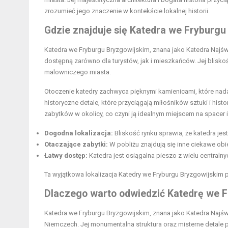
zrozumieć jego znaczenie w kontekście lokalnej historii.
Gdzie znajduje się Katedra we Fryburgu
Katedra we Fryburgu Bryzgowijskim, znana jako Katedra Najświ
dostępną zarówno dla turystów, jak i mieszkańców. Jej blisko
malowniczego miasta.
Otoczenie katedry zachwyca pięknymi kamienicami, które nada
historyczne detale, które przyciągają miłośników sztuki i hi
zabytków w okolicy, co czyni ją idealnym miejscem na spacer 
Dogodna lokalizacja:
Bliskość rynku sprawia, że katedra jes
Otaczające zabytki:
W pobliżu znajdują się inne ciekawe obi
Łatwy dostęp:
Katedra jest osiągalna pieszo z wielu centralny
Ta wyjątkowa lokalizacja Katedry we Fryburgu Bryzgowijskim p
Dlaczego warto odwiedzić Katedrę we 
Katedra we Fryburgu Bryzgowijskim, znana jako Katedra Najświę
Niemczech. Jej monumentalna struktura oraz misterne detale p