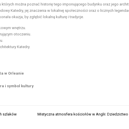
 których można poznać historię tego imponującego budynku oraz jego archit
wy Katedry, jej znaczenia w lokalnej społeczności oraz o licznych legenda
nała okazja, by zgłębić lokalną kulturę i tradycje.
kowym wnętrzu.
irującym otoczeniu.
u.
chitektury Katedry.
ża w Orleanie
a i symbol kultury
ch szlaków
Mistyczna atmosfera kościołów w Anglii: Dziedzictwo r