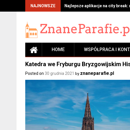
Skip
NAJNOWSZE
Najlepsze aplikacje na city break:
to
content
HOME
WSPÓŁPRACA I KON
Katedra we Fryburgu Bryzgowijskim Hist
znaneparafie.pl
Posted on
30 grudnia 2021
by