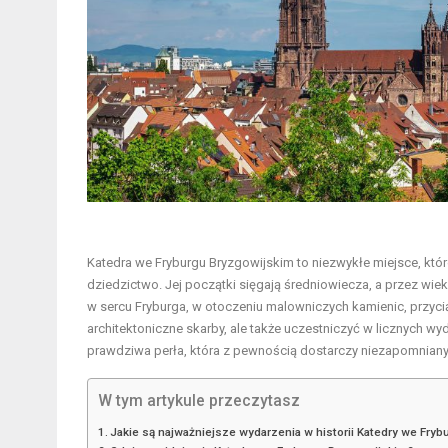
Katedra we Fryburgu Bryzgowijskim to niezwykłe miejsce, któr
dziedzictwo. Jej początki sięgają średniowiecza, a przez wie
w sercu Fryburga, w otoczeniu malowniczych kamienic, przycią
architektoniczne skarby, ale także uczestniczyć w licznych wy
prawdziwa perła, która z pewnością dostarczy niezapomniany
W tym artykule przeczytasz
Jakie są najważniejsze wydarzenia w historii Katedry we Fry