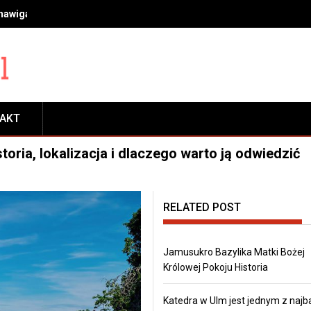
 nawigacja, transport, płatności, rezerwacje i zwiedzanie
TAKT
oria, lokalizacja i dlaczego warto ją odwiedzić
RELATED POST
Jamusukro Bazylika Matki Bożej
Królowej Pokoju Historia
Katedra w Ulm jest jednym z najb