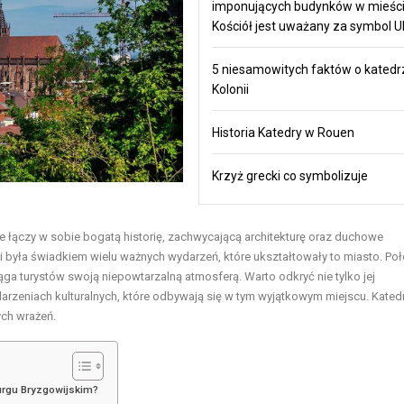
imponujących budynków w mieści
Kościół jest uważany za symbol U
5 niesamowitych faktów o katedr
Kolonii
Historia Katedry w Rouen
Krzyż grecki co symbolizuje
e łączy w sobie bogatą historię, zachwycającą architekturę oraz duchowe
ki była świadkiem wielu ważnych wydarzeń, które ukształtowały to miasto. Po
ga turystów swoją niepowtarzalną atmosferą. Warto odkryć nie tylko jej
darzeniach kulturalnych, które odbywają się w tym wyjątkowym miejscu. Kated
ch wrażeń.
burgu Bryzgowijskim?