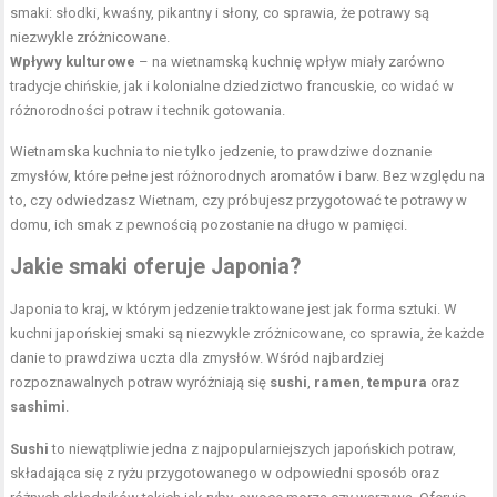
smaki: słodki, kwaśny, pikantny i słony, co sprawia, że potrawy są
niezwykle zróżnicowane.
Wpływy kulturowe
– na wietnamską kuchnię wpływ miały zarówno
tradycje chińskie, jak i kolonialne dziedzictwo francuskie, co widać w
różnorodności potraw i technik gotowania.
Wietnamska kuchnia to nie tylko jedzenie, to prawdziwe doznanie
zmysłów, które pełne jest różnorodnych aromatów i barw. Bez względu na
to, czy odwiedzasz Wietnam, czy próbujesz przygotować te potrawy w
domu, ich smak z pewnością pozostanie na długo w pamięci.
Jakie smaki oferuje Japonia?
Japonia to kraj, w którym jedzenie traktowane jest jak forma sztuki. W
kuchni japońskiej smaki są niezwykle zróżnicowane, co sprawia, że każde
danie to prawdziwa uczta dla zmysłów. Wśród najbardziej
rozpoznawalnych potraw wyróżniają się
sushi
,
ramen
,
tempura
oraz
sashimi
.
Sushi
to niewątpliwie jedna z najpopularniejszych japońskich potraw,
składająca się z ryżu przygotowanego w odpowiedni sposób oraz