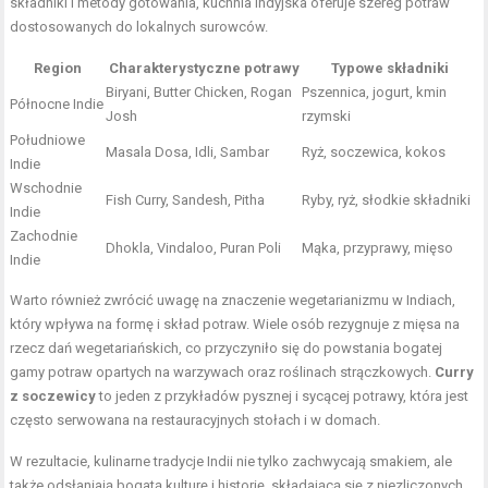
składniki i metody gotowania, kuchnia indyjska oferuje szereg potraw
dostosowanych do lokalnych surowców.
Region
Charakterystyczne potrawy
Typowe składniki
Biryani, Butter Chicken, Rogan
Pszennica, jogurt, kmin
Północne Indie
Josh
rzymski
Południowe
Masala Dosa, Idli, Sambar
Ryż, soczewica, kokos
Indie
Wschodnie
Fish Curry, Sandesh, Pitha
Ryby, ryż, słodkie składniki
Indie
Zachodnie
Dhokla, Vindaloo, Puran Poli
Mąka, przyprawy, mięso
Indie
Warto również zwrócić uwagę na znaczenie wegetarianizmu w Indiach,
który wpływa na formę i skład potraw. Wiele osób rezygnuje z mięsa na
rzecz dań wegetariańskich, co przyczyniło się do powstania bogatej
gamy potraw opartych na warzywach oraz roślinach strączkowych.
Curry
z soczewicy
to jeden z przykładów pysznej i sycącej potrawy, która jest
często serwowana na restauracyjnych stołach i w domach.
W rezultacie, kulinarne tradycje Indii nie tylko zachwycają smakiem, ale
także odsłaniają bogatą kulturę i historię, składającą się z niezliczonych