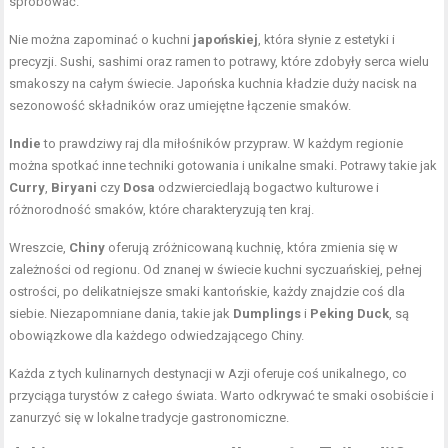
spróbować.
Nie można zapominać o kuchni
japońskiej
, która słynie z estetyki i
precyzji. Sushi, sashimi oraz ramen to potrawy, które zdobyły serca wielu
smakoszy na całym świecie. Japońska kuchnia kładzie duży nacisk na
sezonowość składników oraz umiejętne łączenie smaków.
Indie
to prawdziwy raj dla miłośników przypraw. W każdym regionie
można spotkać inne techniki gotowania i unikalne smaki. Potrawy takie jak
Curry
,
Biryani
czy
Dosa
odzwierciedlają bogactwo kulturowe i
różnorodność smaków, które charakteryzują ten kraj.
Wreszcie,
Chiny
oferują zróżnicowaną kuchnię, która zmienia się w
zależności od regionu. Od znanej w świecie kuchni syczuańskiej, pełnej
ostrości, po delikatniejsze smaki kantońskie, każdy znajdzie coś dla
siebie. Niezapomniane dania, takie jak
Dumplings
i
Peking Duck
, są
obowiązkowe dla każdego odwiedzającego Chiny.
Każda z tych kulinarnych destynacji w Azji oferuje coś unikalnego, co
przyciąga turystów z całego świata. Warto odkrywać te smaki osobiście i
zanurzyć się w lokalne tradycje gastronomiczne.