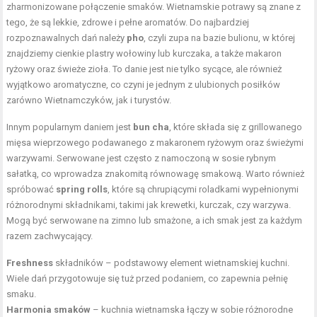
zharmonizowane połączenie smaków. Wietnamskie potrawy są znane z
tego, że są lekkie, zdrowe i pełne aromatów. Do najbardziej
rozpoznawalnych dań należy
pho
, czyli zupa na bazie bulionu, w której
znajdziemy cienkie plastry wołowiny lub kurczaka, a także makaron
ryżowy oraz świeże zioła. To danie jest nie tylko sycące, ale również
wyjątkowo aromatyczne, co czyni je jednym z ulubionych posiłków
zarówno Wietnamczyków, jak i turystów.
Innym popularnym daniem jest
bun cha
, które składa się z grillowanego
mięsa wieprzowego podawanego z makaronem ryżowym oraz świeżymi
warzywami. Serwowane jest często z namoczoną w sosie rybnym
sałatką, co wprowadza znakomitą równowagę smakową. Warto również
spróbować
spring rolls
, które są chrupiącymi roladkami wypełnionymi
różnorodnymi składnikami, takimi jak krewetki, kurczak, czy warzywa.
Mogą być serwowane na zimno lub smażone, a ich smak jest za każdym
razem zachwycający.
Freshness
składników – podstawowy element wietnamskiej kuchni.
Wiele dań przygotowuje się tuż przed podaniem, co zapewnia pełnię
smaku.
Harmonia smaków
– kuchnia wietnamska łączy w sobie różnorodne