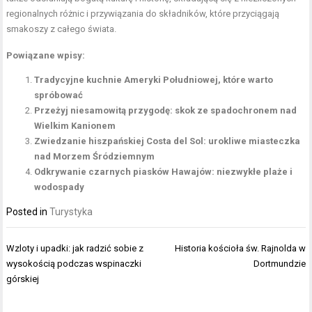
regionalnych różnic i przywiązania do składników, które przyciągają
smakoszy z całego świata.
Powiązane wpisy:
Tradycyjne kuchnie Ameryki Południowej, które warto
spróbować
Przeżyj niesamowitą przygodę: skok ze spadochronem nad
Wielkim Kanionem
Zwiedzanie hiszpańskiej Costa del Sol: urokliwe miasteczka
nad Morzem Śródziemnym
Odkrywanie czarnych piasków Hawajów: niezwykłe plaże i
wodospady
Posted in
Turystyka
Nawigacja
Wzloty i upadki: jak radzić sobie z
Historia kościoła św. Rajnolda w
wpisu
wysokością podczas wspinaczki
Dortmundzie
górskiej