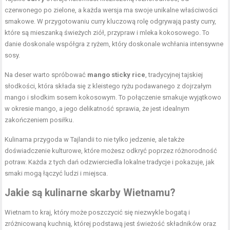
czerwonego po zielone, a każda wersja ma swoje unikalne właściwości
smakowe. W przygotowaniu curry kluczową rolę odgrywają pasty curry,
które są mieszanką świeżych ziół, przypraw i mleka kokosowego. To
danie doskonale współgra z ryżem, który doskonale wchłania intensywne
sosy.
Na deser warto spróbować
mango sticky rice
, tradycyjnej tajskiej
słodkości, która składa się z kleistego ryżu podawanego z dojrzałym
mango i słodkim sosem kokosowym. To połączenie smakuje wyjątkowo
w okresie mango, a jego delikatność sprawia, że jest idealnym
zakończeniem posiłku.
Kulinarna przygoda w Tajlandii to nie tylko jedzenie, ale także
doświadczenie kulturowe, które możesz odkryć poprzez różnorodność
potraw. Każda z tych dań odzwierciedla lokalne tradycje i pokazuje, jak
smaki mogą łączyć ludzi i miejsca.
Jakie są kulinarne skarby Wietnamu?
Wietnam to kraj, który może poszczycić się niezwykle bogatą i
zróżnicowaną kuchnią, której podstawą jest świeżość składników oraz