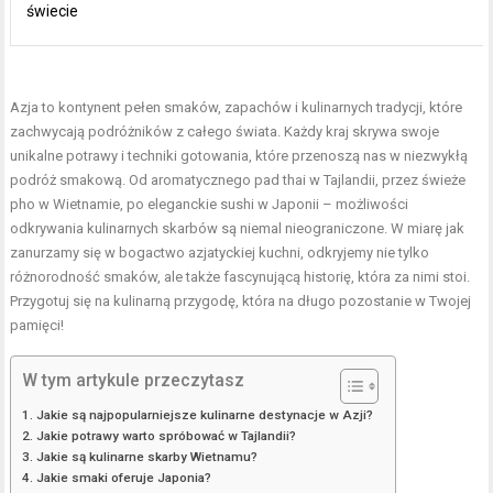
świecie
Azja to kontynent pełen smaków, zapachów i kulinarnych tradycji, które
zachwycają podróżników z całego świata. Każdy kraj skrywa swoje
unikalne potrawy i techniki gotowania, które przenoszą nas w niezwykłą
podróż smakową. Od aromatycznego pad thai w Tajlandii, przez świeże
pho w Wietnamie, po eleganckie sushi w Japonii – możliwości
odkrywania kulinarnych skarbów są niemal nieograniczone. W miarę jak
zanurzamy się w bogactwo azjatyckiej kuchni, odkryjemy nie tylko
różnorodność smaków, ale także fascynującą historię, która za nimi stoi.
Przygotuj się na kulinarną przygodę, która na długo pozostanie w Twojej
pamięci!
W tym artykule przeczytasz
Jakie są najpopularniejsze kulinarne destynacje w Azji?
Jakie potrawy warto spróbować w Tajlandii?
Jakie są kulinarne skarby Wietnamu?
Jakie smaki oferuje Japonia?