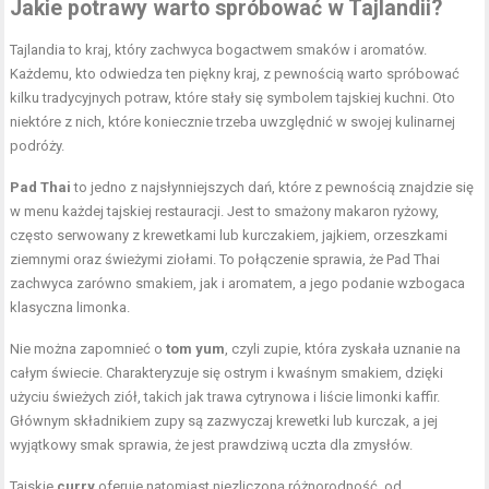
Jakie potrawy warto spróbować w Tajlandii?
Tajlandia to kraj, który zachwyca bogactwem smaków i aromatów.
Każdemu, kto odwiedza ten piękny kraj, z pewnością warto spróbować
kilku tradycyjnych potraw, które stały się symbolem tajskiej kuchni. Oto
niektóre z nich, które koniecznie trzeba uwzględnić w swojej kulinarnej
podróży.
Pad Thai
to jedno z najsłynniejszych dań, które z pewnością znajdzie się
w menu każdej tajskiej restauracji. Jest to smażony makaron ryżowy,
często serwowany z krewetkami lub kurczakiem, jajkiem, orzeszkami
ziemnymi oraz świeżymi ziołami. To połączenie sprawia, że Pad Thai
zachwyca zarówno smakiem, jak i aromatem, a jego podanie wzbogaca
klasyczna limonka.
Nie można zapomnieć o
tom yum
, czyli zupie, która zyskała uznanie na
całym świecie. Charakteryzuje się ostrym i kwaśnym smakiem, dzięki
użyciu świeżych ziół, takich jak trawa cytrynowa i liście limonki kaffir.
Głównym składnikiem zupy są zazwyczaj krewetki lub kurczak, a jej
wyjątkowy smak sprawia, że jest prawdziwą uczta dla zmysłów.
Tajskie
curry
oferuje natomiast niezliczoną różnorodność, od