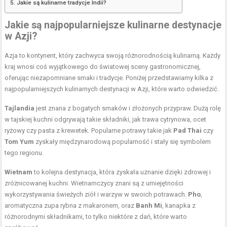
Jakie są kulinarne tradycje Indii?
Jakie są najpopularniejsze kulinarne destynacje
w Azji?
Azja to kontynent, który zachwyca swoją różnorodnością kulinarną. Każdy
kraj wnosi coś wyjątkowego do światowej sceny gastronomicznej,
oferując niezapomniane smaki i tradycje. Poniżej przedstawiamy kilka z
najpopularniejszych kulinarnych destynacji w Azji, które warto odwiedzić.
Tajlandia
jest znana z bogatych smaków i złożonych przypraw. Dużą rolę
w tajskiej kuchni odgrywają takie składniki, jak trawa cytrynowa, ocet
ryżowy czy pasta z krewetek. Popularne potrawy takie jak
Pad Thai
czy
Tom Yum
zyskały międzynarodową popularność i stały się symbolem
tego regionu.
Wietnam
to kolejna destynacja, która zyskała uznanie dzięki zdrowej i
zróżnicowanej kuchni. Wietnamczycy znani są z umiejętności
wykorzystywania świeżych ziół i warzyw w swoich potrawach.
Pho
,
aromatyczna zupa rybna z makaronem, oraz
Banh Mi
, kanapka z
różnorodnymi składnikami, to tylko niektóre z dań, które warto