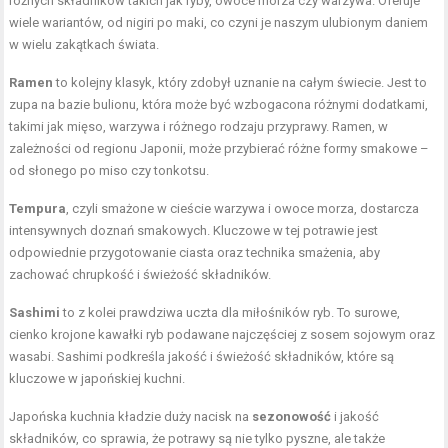
różnych składników takich jak ryby, owoce morza czy warzywa. Oferuje
wiele wariantów, od nigiri po maki, co czyni je naszym ulubionym daniem
w wielu zakątkach świata.
Ramen
to kolejny klasyk, który zdobył uznanie na całym świecie. Jest to
zupa na bazie bulionu, która może być wzbogacona różnymi dodatkami,
takimi jak mięso, warzywa i różnego rodzaju przyprawy. Ramen, w
zależności od regionu Japonii, może przybierać różne formy smakowe –
od słonego po miso czy tonkotsu.
Tempura
, czyli smażone w cieście warzywa i owoce morza, dostarcza
intensywnych doznań smakowych. Kluczowe w tej potrawie jest
odpowiednie przygotowanie ciasta oraz technika smażenia, aby
zachować chrupkość i świeżość składników.
Sashimi
to z kolei prawdziwa uczta dla miłośników ryb. To surowe,
cienko krojone kawałki ryb podawane najczęściej z sosem sojowym oraz
wasabi. Sashimi podkreśla jakość i świeżość składników, które są
kluczowe w japońskiej kuchni.
Japońska kuchnia kładzie duży nacisk na
sezonowość
i jakość
składników, co sprawia, że potrawy są nie tylko pyszne, ale także