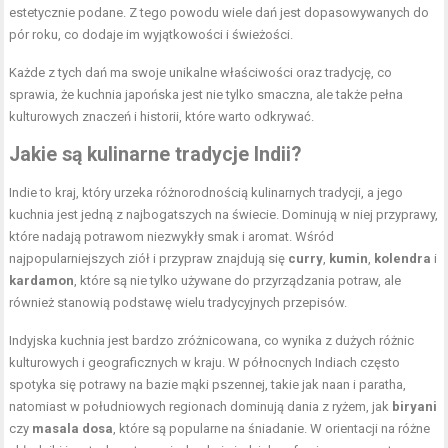
estetycznie podane. Z tego powodu wiele dań jest dopasowywanych do
pór roku, co dodaje im wyjątkowości i świeżości.
Każde z tych dań ma swoje unikalne właściwości oraz tradycję, co
sprawia, że kuchnia japońska jest nie tylko smaczna, ale także pełna
kulturowych znaczeń i historii, które warto odkrywać.
Jakie są kulinarne tradycje Indii?
Indie to kraj, który urzeka różnorodnością kulinarnych tradycji, a jego
kuchnia jest jedną z najbogatszych na świecie. Dominują w niej przyprawy,
które nadają potrawom niezwykły smak i aromat. Wśród
najpopularniejszych ziół i przypraw znajdują się
curry
,
kumin
,
kolendra
i
kardamon
, które są nie tylko używane do przyrządzania potraw, ale
również stanowią podstawę wielu tradycyjnych przepisów.
Indyjska kuchnia jest bardzo zróżnicowana, co wynika z dużych różnic
kulturowych i geograficznych w kraju. W północnych Indiach często
spotyka się potrawy na bazie mąki pszennej, takie jak naan i paratha,
natomiast w południowych regionach dominują dania z ryżem, jak
biryani
czy
masala dosa
, które są popularne na śniadanie. W orientacji na różne