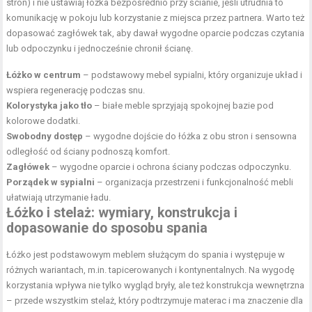
stron) i nie ustawiaj łóżka bezpośrednio przy ścianie, jeśli utrudnia to
komunikację w pokoju lub korzystanie z miejsca przez partnera. Warto też
dopasować zagłówek tak, aby dawał wygodne oparcie podczas czytania
lub odpoczynku i jednocześnie chronił ścianę.
Łóżko w centrum
– podstawowy mebel sypialni, który organizuje układ i
wspiera regenerację podczas snu.
Kolorystyka jako tło
– białe meble sprzyjają spokojnej bazie pod
kolorowe dodatki.
Swobodny dostęp
– wygodne dojście do łóżka z obu stron i sensowna
odległość od ściany podnoszą komfort.
Zagłówek
– wygodne oparcie i ochrona ściany podczas odpoczynku.
Porządek w sypialni
– organizacja przestrzeni i funkcjonalność mebli
ułatwiają utrzymanie ładu.
Łóżko i stelaż: wymiary, konstrukcja i
dopasowanie do sposobu spania
Łóżko jest podstawowym meblem służącym do spania i występuje w
różnych wariantach, m.in. tapicerowanych i kontynentalnych. Na wygodę
korzystania wpływa nie tylko wygląd bryły, ale też konstrukcja wewnętrzna
– przede wszystkim stelaż, który podtrzymuje materac i ma znaczenie dla