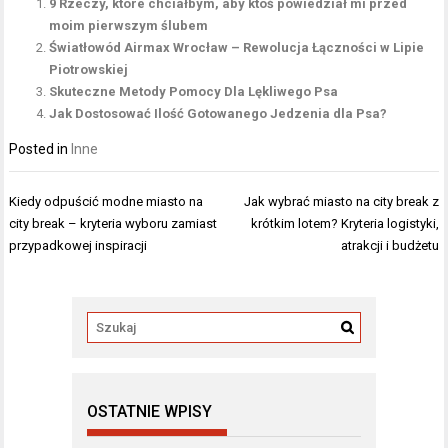
9 Rzeczy, które chciałbym, aby ktoś powiedział mi przed
moim pierwszym ślubem
Światłowód Airmax Wrocław – Rewolucja Łączności w Lipie
Piotrowskiej
Skuteczne Metody Pomocy Dla Lękliwego Psa
Jak Dostosować Ilość Gotowanego Jedzenia dla Psa?
Posted in
Inne
Nawigacja
Kiedy odpuścić modne miasto na
Jak wybrać miasto na city break z
wpisu
city break – kryteria wyboru zamiast
krótkim lotem? Kryteria logistyki,
przypadkowej inspiracji
atrakcji i budżetu
OSTATNIE WPISY