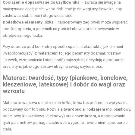
Obciążenie dopasowane do użytkownika
— zwraca się uwagę na
maksymalne obciążenie
; warto dobierać je do wagi użytkownika, aby
zachować stabilność i długowieczność.
Dodatkowe elementy łóżka
— tapicerowany zagłówek może wspierać
komfort oparcia, a pojemnik na pościel ułatwia przechowywanie w
obrębie samego łóżka.
Przy doborze pod konkretny sposób spania stelaż traktuj jak element
„współpracujący” z materacem: to jego parametry (rozmiar, rozstaw
listewek, wzmocnienia i stabilność) najczęściej decydują o podparciu
oraz o tym, jak długo zestaw utrzyma swoją użyteczność.
Materac: twardość, typy (piankowe, bonelowe,
kieszeniowe, lateksowe) i dobór do wagi oraz
wzrostu
Materac to warstwa do leżenia na łóżku, która bezpośrednio wpływa na
odczuwany komfort snu. Różni się
twardością
,
rodzajem
(np. piankowy,
bonellowy, kieszeniowy, lateksowy) oraz
rozmiarem
, a dopasowanie
tych parametrów pomaga zachować wygodne, równomierne podparcie
ciała.