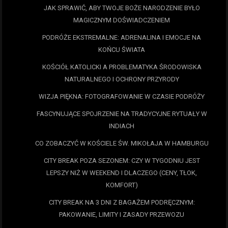
JAK SPRAWIĆ, ABY TWOJE BOŻE NARODZENIE BYŁO
MAGICZNYM DOŚWIADCZENIEM
PODRÓŻE EKSTREMALNE: ADRENALINA I EMOCJE NA
KOŃCU ŚWIATA
KOŚCIÓŁ KATOLICKI A PROBLEMATYKA ŚRODOWISKA
NATURALNEGO I OCHRONY PRZYRODY
WIZJA PIĘKNA: FOTOGRAFOWANIE W CZASIE PODRÓŻY
FASCYNUJĄCE SPOJRZENIE NA TRADYCYJNE RYTUAŁY W
INDIACH
CO ZOBACZYĆ W KOŚCIELE ŚW. MIKOŁAJA W HAMBURGU
CITY BREAK POZA SEZONEM: CZY W TYGODNIU JEST
LEPSZY NIŻ W WEEKEND I DLACZEGO (CENY, TŁOK,
KOMFORT)
CITY BREAK NA 3 DNI Z BAGAŻEM PODRĘCZNYM:
PAKOWANIE, LIMITY I ZASADY PRZEWOZU