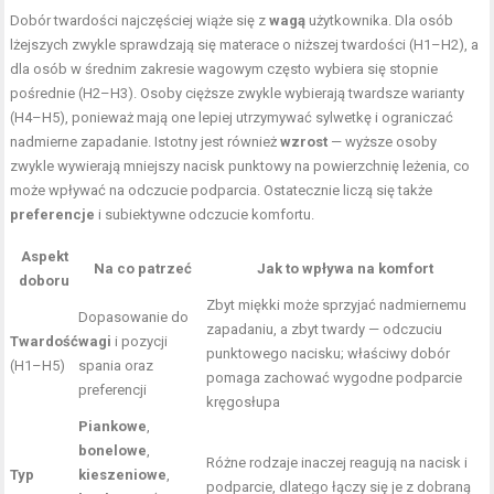
Dobór twardości najczęściej wiąże się z
wagą
użytkownika. Dla osób
lżejszych zwykle sprawdzają się materace o niższej twardości (H1–H2), a
dla osób w średnim zakresie wagowym często wybiera się stopnie
pośrednie (H2–H3). Osoby cięższe zwykle wybierają twardsze warianty
(H4–H5), ponieważ mają one lepiej utrzymywać sylwetkę i ograniczać
nadmierne zapadanie. Istotny jest również
wzrost
— wyższe osoby
zwykle wywierają mniejszy nacisk punktowy na powierzchnię leżenia, co
może wpływać na odczucie podparcia. Ostatecznie liczą się także
preferencje
i subiektywne odczucie komfortu.
Aspekt
Na co patrzeć
Jak to wpływa na komfort
doboru
Zbyt miękki może sprzyjać nadmiernemu
Dopasowanie do
zapadaniu, a zbyt twardy — odczuciu
Twardość
wagi
i pozycji
punktowego nacisku; właściwy dobór
(H1–H5)
spania oraz
pomaga zachować wygodne podparcie
preferencji
kręgosłupa
Piankowe
,
bonelowe
,
Różne rodzaje inaczej reagują na nacisk i
Typ
kieszeniowe
,
podparcie, dlatego łączy się je z dobraną