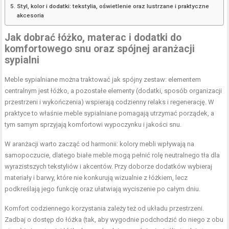
Styl, kolor i dodatki: tekstylia, oświetlenie oraz lustrzane i praktyczne
akcesoria
Jak dobrać łóżko, materac i dodatki do
komfortowego snu oraz spójnej aranżacji
sypialni
Meble sypialniane można traktować jak spójny zestaw: elementem
centralnym jest łóżko, a pozostałe elementy (dodatki, sposób organizacji
przestrzeni i wykończenia) wspierają codzienny relaks i regenerację. W
praktyce to właśnie meble sypialniane pomagają utrzymać porządek, a
tym samym sprzyjają komfortowi wypoczynku i jakości snu.
W aranżacji warto zacząć od harmonii: kolory mebli wpływają na
samopoczucie, dlatego białe meble mogą pełnić rolę neutralnego tła dla
wyrazistszych tekstyliów i akcentów. Przy doborze dodatków wybieraj
materiały i barwy, które nie konkurują wizualnie z łóżkiem, lecz
podkreślają jego funkcję oraz ułatwiają wyciszenie po całym dniu.
Komfort codziennego korzystania zależy też od układu przestrzeni.
Zadbaj o dostęp do łóżka (tak, aby wygodnie podchodzić do niego z obu