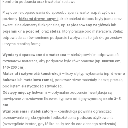
komfortu podparcia oraz trwałości zestawu.
Przy ocenie dopasowania do sposobu spania warto rozpatrzyć dwa
poziomy:
łóżkami drewnianymi
jako kontekst doboru bryły (rama oraz
ewentualne elementy funkcjonalne, np.
tapicerowany zagłówek
lub
pojemnik na pościel
) oraz
stelaż
, który pracuje pod materacem. Stelaż
odpowiada za równomierne podparcie i wpływa na to, jak długo zestaw
utrzyma stabilną formę.
Wymiary dopasowane do materaca
— stelaż powinien odpowiadać
rozmiarowi materaca, aby podparcie było równomierne (np.
80×200 cm
,
140×200 cm
).
Materiał i sztywność konstrukcji
— liczy się typ wykonania (np.
drewno
bukowe
lub
metalowa rama
), ponieważ różne materiały inaczej pracują
pod kątem elastyczności i trwałości.
Odstępy między listwami
— optymalne podparcie i wentylacja są
powiązane z rozstawem listewek; typowo odstępy wynoszą
około 3–5
cm
.
Wzmocnienia i stabilizatory
— konstrukcja powinna ograniczać
przesuwanie się, skrzypienie i odkształcenia podczas użytkowania
(szczególnie istotne, gdy łóżko służy też do codziennego siedzenia).