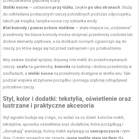
przeszukiwania głębokiej szafy.
Stoliki nocne
— ustawiane
przy łóżku
, zwykle
po obu stronach
. Służą
do odkładania podręcznych rzeczy potrzebnych podczas odpoczynku,
takich jak książka, lampka nocna czy szklanka wody.
Blat komody i powierzchnie stolików
— stałe miejsce na „codzienne”
przedmioty. Na blacie komody można utrzymać przedmioty osobiste lub
drobne elementy użytkowe, a na stolikach nocnych ograniczyć się do
rzeczy, po które sięga się tuż przed zaśnięciem i po przebudzeniu.
Aby zestaw działał spójnie, dopasuj role mebli do przechowywanych
rzeczy:
szafa
na garderobę,
komoda
na bieliznę i drobne przedmioty w
szufladach, a
stoliki nocne
na przedmioty dostępne w strefie snu. Taki
podział wspiera utrzymanie porządku i pomaga szybciej odnajdywać
potrzebne rzeczy.
Styl, kolor i dodatki: tekstylia, oświetlenie oraz
lustrzane i praktyczne akcesoria
Styl sypialni buduje się z tego, co widać na co dzień: kolorów mebli,
tekstyliów, sposobu oświetlenia oraz dodatków, które porządkują i
„domykają” aranżację. Kolory mebli wpływają na
samopoczucie
i rytm
dnia. Często sprawdza się zasada:
jasne meble stają się tłem
dla