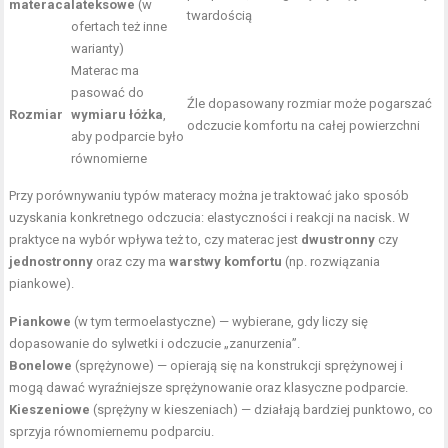
materaca
lateksowe
(w
twardością
ofertach też inne
warianty)
Materac ma
pasować do
Źle dopasowany rozmiar może pogarszać
Rozmiar
wymiaru łóżka
,
odczucie komfortu na całej powierzchni
aby podparcie było
równomierne
Przy porównywaniu typów materacy można je traktować jako sposób
uzyskania konkretnego odczucia: elastyczności i reakcji na nacisk. W
praktyce na wybór wpływa też to, czy materac jest
dwustronny
czy
jednostronny
oraz czy ma
warstwy komfortu
(np. rozwiązania
piankowe).
Piankowe
(w tym termoelastyczne) — wybierane, gdy liczy się
dopasowanie do sylwetki i odczucie „zanurzenia”.
Bonelowe
(sprężynowe) — opierają się na konstrukcji sprężynowej i
mogą dawać wyraźniejsze sprężynowanie oraz klasyczne podparcie.
Kieszeniowe
(sprężyny w kieszeniach) — działają bardziej punktowo, co
sprzyja równomiernemu podparciu.