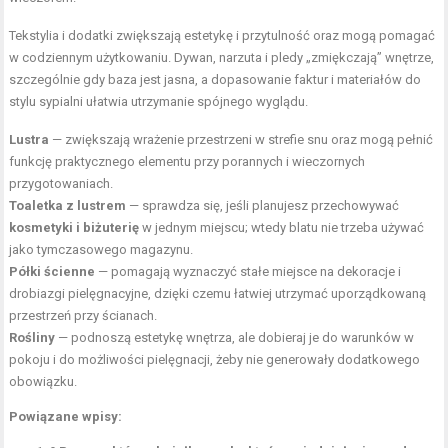
Tekstylia i dodatki zwiększają estetykę i przytulność oraz mogą pomagać
w codziennym użytkowaniu. Dywan, narzuta i pledy „zmiękczają” wnętrze,
szczególnie gdy baza jest jasna, a dopasowanie faktur i materiałów do
stylu sypialni ułatwia utrzymanie spójnego wyglądu.
Lustra
— zwiększają wrażenie przestrzeni w strefie snu oraz mogą pełnić
funkcję praktycznego elementu przy porannych i wieczornych
przygotowaniach.
Toaletka z lustrem
— sprawdza się, jeśli planujesz przechowywać
kosmetyki i biżuterię
w jednym miejscu; wtedy blatu nie trzeba używać
jako tymczasowego magazynu.
Półki ścienne
— pomagają wyznaczyć stałe miejsce na dekoracje i
drobiazgi pielęgnacyjne, dzięki czemu łatwiej utrzymać uporządkowaną
przestrzeń przy ścianach.
Rośliny
— podnoszą estetykę wnętrza, ale dobieraj je do warunków w
pokoju i do możliwości pielęgnacji, żeby nie generowały dodatkowego
obowiązku.
Powiązane wpisy: