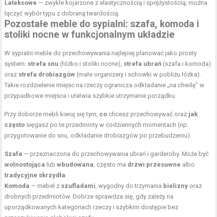
Lateksowe
— zwykle kojarzone z elastycznością i sprężystością; można
łączyć wybór typu z dobraną twardością.
Pozostałe meble do sypialni: szafa, komoda i
stoliki nocne w funkcjonalnym układzie
W sypialni meble do przechowywania najlepiej planować jako prosty
system:
strefa snu
(łóżko i stoliki nocne),
strefa ubrań
(szafa i komoda)
oraz
strefa drobiazgów
(małe organizery i schowki w pobliżu łóżka).
Takie rozdzielenie miejsc na rzeczy ogranicza odkładanie „na chwilę” w
przypadkowe miejsca i ułatwia szybkie utrzymanie porządku.
Przy doborze mebli kieruj się tym,
co
chcesz przechowywać oraz
jak
często
sięgasz po te przedmioty w codziennych momentach (np.
przygotowanie do snu, odkładanie drobiazgów po przebudzeniu).
Szafa
— przeznaczona do przechowywania ubrań i garderoby. Może być
wolnostojąca
lub
wbudowana
; często ma
drzwi przesuwne
albo
tradycyjne skrzydła
.
Komoda
— mebel z
szufladami
, wygodny do trzymania
bielizny
oraz
drobnych przedmiotów. Dobrze sprawdza się, gdy zależy na
uporządkowanych kategoriach rzeczy i szybkim dostępie bez