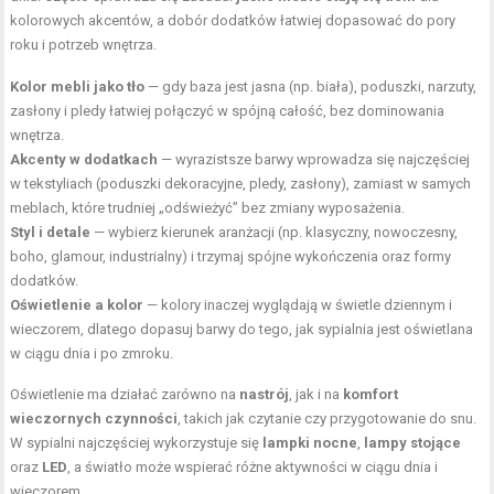
kolorowych akcentów, a dobór dodatków łatwiej dopasować do pory
roku i potrzeb wnętrza.
Kolor mebli jako tło
— gdy baza jest jasna (np. biała), poduszki, narzuty,
zasłony i pledy łatwiej połączyć w spójną całość, bez dominowania
wnętrza.
Akcenty w dodatkach
— wyrazistsze barwy wprowadza się najczęściej
w tekstyliach (poduszki dekoracyjne, pledy, zasłony), zamiast w samych
meblach, które trudniej „odświeżyć” bez zmiany wyposażenia.
Styl i detale
— wybierz kierunek aranżacji (np. klasyczny, nowoczesny,
boho, glamour, industrialny) i trzymaj spójne wykończenia oraz formy
dodatków.
Oświetlenie a kolor
— kolory inaczej wyglądają w świetle dziennym i
wieczorem, dlatego dopasuj barwy do tego, jak sypialnia jest oświetlana
w ciągu dnia i po zmroku.
Oświetlenie ma działać zarówno na
nastrój
, jak i na
komfort
wieczornych czynności
, takich jak czytanie czy przygotowanie do snu.
W sypialni najczęściej wykorzystuje się
lampki nocne
,
lampy stojące
oraz
LED
, a światło może wspierać różne aktywności w ciągu dnia i
wieczorem.