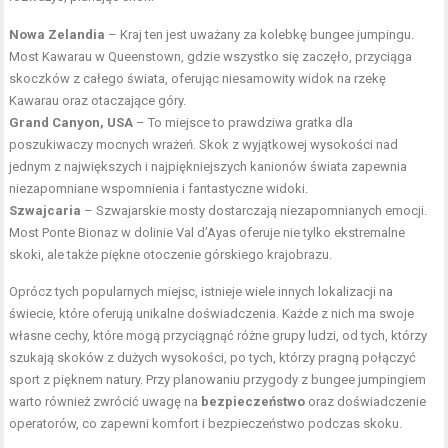
Nowa Zelandia
– Kraj ten jest uważany za kolebkę bungee jumpingu.
Most Kawarau w Queenstown, gdzie wszystko się zaczęło, przyciąga
skoczków z całego świata, oferując niesamowity widok na rzekę
Kawarau oraz otaczające góry.
Grand Canyon, USA
– To miejsce to prawdziwa gratka dla
poszukiwaczy mocnych wrażeń. Skok z wyjątkowej wysokości nad
jednym z największych i najpiękniejszych kanionów świata zapewnia
niezapomniane wspomnienia i fantastyczne widoki.
Szwajcaria
– Szwajarskie mosty dostarczają niezapomnianych emocji.
Most Ponte Bionaz w dolinie Val d’Ayas oferuje nie tylko ekstremalne
skoki, ale także piękne otoczenie górskiego krajobrazu.
Oprócz tych popularnych miejsc, istnieje wiele innych lokalizacji na
świecie, które oferują unikalne doświadczenia. Każde z nich ma swoje
własne cechy, które mogą przyciągnąć różne grupy ludzi, od tych, którzy
szukają skoków z dużych wysokości, po tych, którzy pragną połączyć
sport z pięknem natury. Przy planowaniu przygody z bungee jumpingiem
warto również zwrócić uwagę na
bezpieczeństwo
oraz doświadczenie
operatorów, co zapewni komfort i bezpieczeństwo podczas skoku.