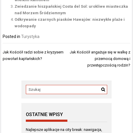
Zwiedzanie hiszpańskiej Costa del Sol: urokliwe miasteczka
nad Morzem Śródziemnym
Odkrywanie czarnych piasków Hawajów: niezwykłe plaże i
wodospady
Posted in
Turystyka
Nawigacja
Jak Kościół radzi sobie z kryzysem
Jak Kościół angażuje się w walkę z
wpisu
powołań kapłańskich?
przemocą domową i
przestępczością rodzin?
OSTATNIE WPISY
Najlepsze aplikacje na city break: nawigacja,