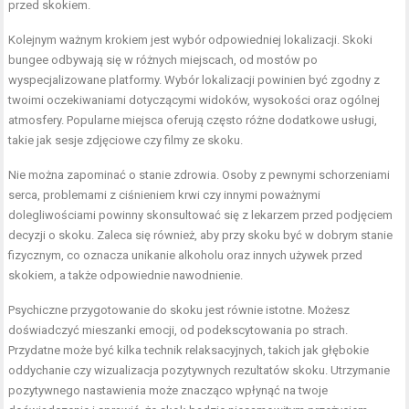
przed skokiem.
Kolejnym ważnym krokiem jest wybór odpowiedniej lokalizacji. Skoki
bungee odbywają się w różnych miejscach, od mostów po
wyspecjalizowane platformy. Wybór lokalizacji powinien być zgodny z
twoimi oczekiwaniami dotyczącymi widoków, wysokości oraz ogólnej
atmosfery. Popularne miejsca oferują często różne dodatkowe usługi,
takie jak sesje zdjęciowe czy filmy ze skoku.
Nie można zapominać o stanie zdrowia. Osoby z pewnymi schorzeniami
serca, problemami z ciśnieniem krwi czy innymi poważnymi
dolegliwościami powinny skonsultować się z lekarzem przed podjęciem
decyzji o skoku. Zaleca się również, aby przy skoku być w dobrym stanie
fizycznym, co oznacza unikanie alkoholu oraz innych używek przed
skokiem, a także odpowiednie nawodnienie.
Psychiczne przygotowanie do skoku jest równie istotne. Możesz
doświadczyć mieszanki emocji, od podekscytowania po strach.
Przydatne może być kilka technik relaksacyjnych, takich jak głębokie
oddychanie czy wizualizacja pozytywnych rezultatów skoku. Utrzymanie
pozytywnego nastawienia może znacząco wpłynąć na twoje