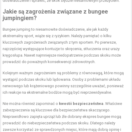
doświadczenie i sprawić, że skok będzie niesamowitym przeżyciem.
Jakie są zagrożenia związane z bungee
jumpingiem?
Bungee jumping to niesamowite doświadczenie, ale jak każdy
ekstremalny sport, wiąże się z ryzykiem. Należy pamiętać o kilku
kluczowych zagrożeniach związanych z tym sportem. Po pierwsze,
najczęściej występujące kontuzje to skręcenia, stłuczenia oraz urazy
kręgosłupa. Nawet najmniejsze niedopatrzenie podczas skoku może
prowadzić do poważnych konsekwencji zdrowotnych.
Kolejnym ważnym zagrożeniem są problemy z równowagą, które mogą
wystąpić podczas skoku lub lądowania. Osoby z problemami układu
nerwowego lub krążeniowego powinny szczególnie uważać, ponieważ
ich reakcje na ekstremalne bodźce mogą być nieprzewidywalne.
Nie można również zapominać o
kwestii bezpieczeństwa
. Właściwe
zabezpieczenia są kluczowe dla bezpieczeństwa skaczącego.
Nieprawidłowo zapięta uprząż lub źle dobrany ekspres bungee mogą
prowadzić do niebezpieczeństwa podczas skoku. Dlatego należy
zawsze korzystać ze sprawdzonych miejsc, które mają dobrą opinię i