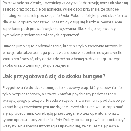
Po powrocie na ziemię, uczestnicy zazwyczaj odczuwają
wszechobecną
radość
oraz poczucie osiągnięcia. Wiele osób przyznaje, że bungee
jumping zmienia ich postrzeganie życia. Pokonanie lęku przed skokiem to
dla wielu dopiero początek. Uczestnicy czują się bardziej pewni siebie i
są skłonni podejmować większe wyzwania. Skok staje się swoistym
symbolem przełamania własnych ograniczeń.
Bungee jumping to doświadczenie, które nie tylko zapewnia niezwykłe
emocje, ale także pomaga poznawać siebie w zupełnie nowym świetle.
Warto spróbować, aby doświadczyć na własnej skórze magii takiego
skoku oraz przemiany, jaką on przynosi.
Jak przygotować się do skoku bungee?
Przygotowanie do skoku bungee to kluczowy etap, który zapewnia nie
tylko bezpieczeństwo, ale także komfort psychiczny podczas tego
ekscytującego przeżycia. Przede wszystkim, zrozumienie podstawowych
zasad bezpieczeństwa jest niezbędne. Przed skokiem warto zapoznać
się z procedurami, które będą przestrzegane przez operatora, oraz z
typem sprzętu, który zostanie użyty. Dobry operator powinien dostarczyć
wszystkie niezbędne informacje i upewnić się, że czujesz się pewnie