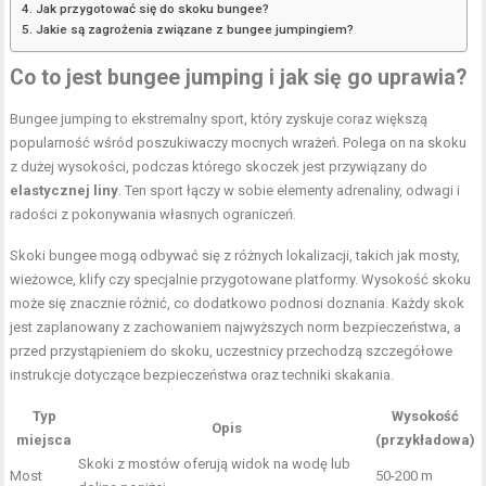
Jak przygotować się do skoku bungee?
Jakie są zagrożenia związane z bungee jumpingiem?
Co to jest bungee jumping i jak się go uprawia?
Bungee jumping to ekstremalny sport, który zyskuje coraz większą
popularność wśród poszukiwaczy mocnych wrażeń. Polega on na skoku
z dużej wysokości, podczas którego skoczek jest przywiązany do
elastycznej liny
. Ten sport łączy w sobie elementy adrenaliny, odwagi i
radości z pokonywania własnych ograniczeń.
Skoki bungee mogą odbywać się z różnych lokalizacji, takich jak mosty,
wieżowce, klify czy specjalnie przygotowane platformy. Wysokość skoku
może się znacznie różnić, co dodatkowo podnosi doznania. Każdy skok
jest zaplanowany z zachowaniem najwyższych norm bezpieczeństwa, a
przed przystąpieniem do skoku, uczestnicy przechodzą szczegółowe
instrukcje dotyczące bezpieczeństwa oraz techniki skakania.
Typ
Wysokość
Opis
miejsca
(przykładowa)
Skoki z mostów oferują widok na wodę lub
Most
50-200 m