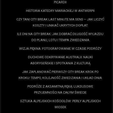
PICARDII
HISTORIA KATEDRY MARIACKIEJ W ANTWERPII
CZY TANI CITY BREAK LAST MINUTE MA SENS – JAK LICZYĆ
KOSZTY I UNIKAĆ UKRYTYCH DOPŁAT
ILE DNI NA CITY BREAK: JAK DOBRAĆ DŁUGOŚĆ WYJAZDU
DO PLANU, LOTU I TEMPA ZWIEDZANIA
WIZJA PIĘKNA: FOTOGRAFOWANIE W CZASIE PODRÓŻY
DUCHOWE ODKRYWANIE AUSTRALII: NAUKI
ABORYGEŃSKIE I SPOTKANIA Z KULTURĄ
JAK ZAPLANOWAĆ PIERWSZY CITY BREAK KROK PO
KROKU: TEMPO, KOLEJNOŚĆ ZWIEDZANIA I UKŁAD DNIA
PODRÓŻE Z AKSAMITNĄ RĘKĄ: LUKSUSOWE
PRZYJEMNOŚCI NA CAŁYM ŚWIECIE
SZTUKA ALPEJSKICH KOŚCIOŁÓW: PERŁY ALPEJSKICH
WIOSEK