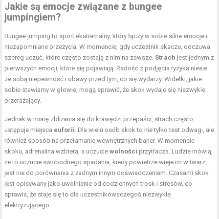
Jakie są emocje związane z bungee
jumpingiem?
Bungee jumping to sport ekstremalny, który łączy w sobie silne emocje i
niezapomniane przeżycia. W momencie, gdy uczestnik skacze, odczuwa
szereg uczuć, które często zostają z nim na zawsze.
Strach
jest jednym z
pierwszych emocji, które się pojawiają. Radość z podjęcia ryzyka niesie
ze sobą niepewność i obawy przed tym, co się wydarzy. Widełki, jakie
sobie stawiamy w głowie, mogą sprawić, że skok wydaje się niezwykle
przerażający.
Jednak w miarę zbliżania się do krawędzi przepaści, strach często
ustępuje miejsca
euforii
. Dla wielu osób skok to nie tylko test odwagi, ale
również sposób na przełamanie wewnętrznych barier. W momencie
skoku, adrenalina wzbiera, a uczucie
wolności
przytłacza. Ludzie mówią,
że to uczucie swobodnego spadania, kiedy powietrze wieje im w twarz,
jest nie do porównania z żadnym innym doświadczeniem. Czasami skok
jest opisywany jako uwolnienie od codziennych trosk i stresów, co
sprawia, że staje się to dla uczestnikówaczegoś niezwykle
elektryzującego.