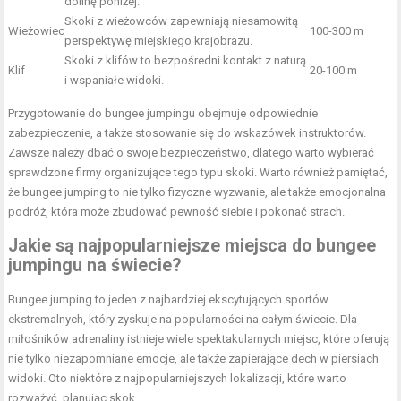
dolinę poniżej.
Skoki z wieżowców zapewniają niesamowitą
Wieżowiec
100-300 m
perspektywę miejskiego krajobrazu.
Skoki z klifów to bezpośredni kontakt z naturą
Klif
20-100 m
i wspaniałe widoki.
Przygotowanie do bungee jumpingu obejmuje odpowiednie
zabezpieczenie, a także stosowanie się do wskazówek instruktorów.
Zawsze należy dbać o swoje bezpieczeństwo, dlatego warto wybierać
sprawdzone firmy organizujące tego typu skoki. Warto również pamiętać,
że bungee jumping to nie tylko fizyczne wyzwanie, ale także emocjonalna
podróż, która może zbudować pewność siebie i pokonać strach.
Jakie są najpopularniejsze miejsca do bungee
jumpingu na świecie?
Bungee jumping to jeden z najbardziej ekscytujących sportów
ekstremalnych, który zyskuje na popularności na całym świecie. Dla
miłośników adrenaliny istnieje wiele spektakularnych miejsc, które oferują
nie tylko niezapomniane emocje, ale także zapierające dech w piersiach
widoki. Oto niektóre z najpopularniejszych lokalizacji, które warto
rozważyć, planując skok.