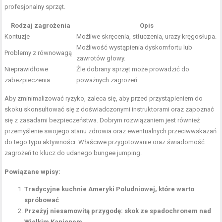
profesjonalny sprzęt.
Rodzaj zagrożenia
Opis
Kontuzje
Możliwe skręcenia, stłuczenia, urazy kręgosłupa.
Możliwość wystąpienia dyskomfortu lub
Problemy z równowagą
zawrotów głowy.
Nieprawidłowe
Źle dobrany sprzęt może prowadzić do
zabezpieczenia
poważnych zagrożeń.
Aby zminimalizować ryzyko, zaleca się, aby przed przystąpieniem do
skoku skonsultować się z doświadczonymi instruktorami oraz zapoznać
się z zasadami bezpieczeństwa. Dobrym rozwiązaniem jest również
przemyślenie swojego stanu zdrowia oraz ewentualnych przeciwwskazań
do tego typu aktywności. Właściwe przygotowanie oraz świadomość
zagrożeń to klucz do udanego bungee jumping.
Powiązane wpisy:
Tradycyjne kuchnie Ameryki Południowej, które warto
spróbować
Przeżyj niesamowitą przygodę: skok ze spadochronem nad
Wielkim Kanionem