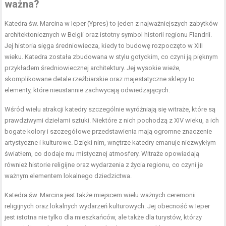
ważna?
Katedra św. Marcina w Ieper (Ypres) to jeden z najważniejszych zabytków
architektonicznych w Belgii oraz istotny symbol historii regionu Flandrii.
Jej historia sięga średniowiecza, kiedy to budowę rozpoczęto w XIII
wieku. Katedra została zbudowana w stylu gotyckim, co czyni ją pięknym
przykładem średniowiecznej architektury. Jej wysokie wieże,
skomplikowane detale rzeźbiarskie oraz majestatyczne sklepy to
elementy, które nieustannie zachwycają odwiedzających.
Wśród wielu atrakcji katedry szczególnie wyróżniają się witraże, które są
prawdziwymi dziełami sztuki. Niektóre z nich pochodzą z XIV wieku, a ich
bogate kolory i szczegółowe przedstawienia mają ogromne znaczenie
artystyczne i kulturowe. Dzięki nim, wnętrze katedry emanuje niezwykłym
światłem, co dodaje mu mistycznej atmosfery. Witraże opowiadają
również historie religijne oraz wydarzenia z życia regionu, co czyni je
ważnym elementem lokalnego dziedzictwa.
Katedra św. Marcina jest także miejscem wielu ważnych ceremonii
religijnych oraz lokalnych wydarzeń kulturowych. Jej obecność w Ieper
jest istotna nie tylko dla mieszkańców, ale także dla turystów, którzy