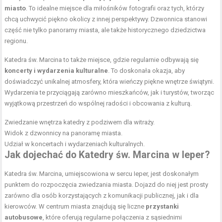
miasto
. To idealne miejsce dla miłośników fotografii oraz tych, którzy
chcą uchwycić piękno okolicy z innej perspektywy. Dzwonnica stanowi
część nie tylko panoramy miasta, ale także historycznego dziedzictwa
regionu.
Katedra św. Marcina to także miejsce, gdzie regularnie odbywają się
koncerty i wydarzenia kulturalne
. To doskonała okazja, aby
doświadczyć unikalnej atmosfery, która wieńczy piękne wnętrze świątyni.
Wydarzenia te przyciągają zarówno mieszkańców, jak i turystów, tworząc
wyjątkową przestrzeń do wspólnej radości i obcowania z kulturą.
Zwiedzanie wnętrza katedry z podziwem dla witraży.
Widok z dzwonnicy na panoramę miasta.
Udział w koncertach i wydarzeniach kulturalnych.
Jak dojechać do Katedry św. Marcina w Ieper?
Katedra św. Marcina, umiejscowiona w sercu Ieper, jest doskonałym
punktem do rozpoczęcia zwiedzania miasta. Dojazd do niej jest prosty
zarówno dla osób korzystających z komunikacji publicznej, jak i dla
kierowców. W centrum miasta znajdują się liczne
przystanki
autobusowe
, które oferują regularne połączenia z sąsiednimi