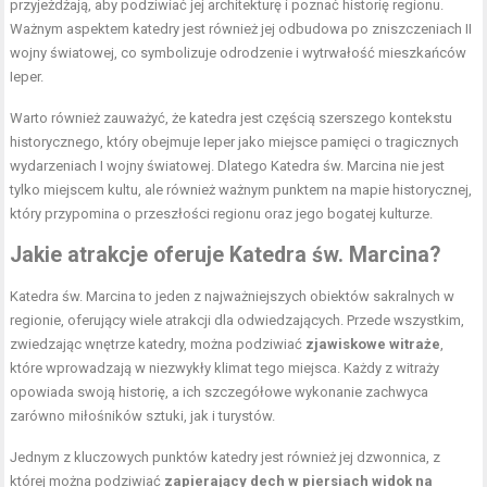
przyjeżdżają, aby podziwiać jej architekturę i poznać historię regionu.
Ważnym aspektem katedry jest również jej odbudowa po zniszczeniach II
wojny światowej, co symbolizuje odrodzenie i wytrwałość mieszkańców
Ieper.
Warto również zauważyć, że katedra jest częścią szerszego kontekstu
historycznego, który obejmuje Ieper jako miejsce pamięci o tragicznych
wydarzeniach I wojny światowej. Dlatego Katedra św. Marcina nie jest
tylko miejscem kultu, ale również ważnym punktem na mapie historycznej,
który przypomina o przeszłości regionu oraz jego bogatej kulturze.
Jakie atrakcje oferuje Katedra św. Marcina?
Katedra św. Marcina to jeden z najważniejszych obiektów sakralnych w
regionie, oferujący wiele atrakcji dla odwiedzających. Przede wszystkim,
zwiedzając wnętrze katedry, można podziwiać
zjawiskowe witraże
,
które wprowadzają w niezwykły klimat tego miejsca. Każdy z witraży
opowiada swoją historię, a ich szczegółowe wykonanie zachwyca
zarówno miłośników sztuki, jak i turystów.
Jednym z kluczowych punktów katedry jest również jej dzwonnica, z
której można podziwiać
zapierający dech w piersiach widok na