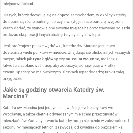
miejscowościami.
Dla tych, którzy decydują się na dojazd samochodem, w okolicy katedry
dostępne są różne parkingi, co czyni wizytę jeszcze bardziej wygodną.
Warto dodać, że stanowią one świetne miejsce na pozostawienie pojazdu
podczas eksploracji innych atrakcji turystycznych w Ieper.
Jeśli preferujesz piesze wędrówki, katedra św. Marcina jest łatwo
dostępna z wielu punktów w mieście. Znajdując się blisko innych ważnych
miejsc, takich jak
rynek główny
czy
muzeum wojenne
, możesz z
łatwością zaplanować trasę, aby zobaczyć jak najwięcej w krótkim
czasie. Spacery po malowniczych uliczkach Ieper dodadzą uroku całej
przygodzie.
Jakie są godziny otwarcia Katedry św.
Marcina?
Katedra św. Marcina jest jednym z najważniejszych zabytków we
Wrocławiu, a także chętnie odwiedzanym miejscem przez turystów i
mieszkańców. Godziny otwarcia katedry mogą się różnić w zależności od
sezonu. W miesiącach letnich, zazwyczaj od kwietnia do października,