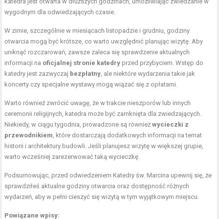
katedra jest otwarta w dłuższych godzinach, umożliwiając zwiedzanie w
wygodnym dla odwiedzających czasie.
W zimie, szczególnie w miesiącach listopadzie i grudniu, godziny
otwarcia mogą być krótsze, co warto uwzględnić planując wizytę. Aby
uniknąć rozczarowań, zawsze zaleca się sprawdzenie aktualnych
informacji na
oficjalnej stronie katedry
przed przybyciem. Wstęp do
katedry jest zazwyczaj
bezpłatny
, ale niektóre wydarzenia takie jak
koncerty czy specjalne wystawy mogą wiązać się z opłatami.
Warto również zwrócić uwagę, że w trakcie nieszporów lub innych
ceremonii religijnych, katedra może być zamknięta dla zwiedzających.
Niekiedy, w ciągu tygodnia, prowadzone są również
wycieczki z
przewodnikiem
, które dostarczają dodatkowych informacji na temat
historii i architektury budowli. Jeśli planujesz wizytę w większej grupie,
warto wcześniej zarezerwować taką wycieczkę.
Podsumowując, przed odwiedzeniem Katedry św. Marcina upewnij się, że
sprawdziłeś aktualne godziny otwarcia oraz dostępność różnych
wydarzeń, aby w pełni cieszyć się wizytą w tym wyjątkowym miejscu.
Powiązane wpisy: