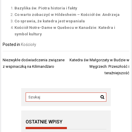
Bazylika św. Piotra historia i fakty
Co warto zobaczyć w Hildesheim – Kościół św. Andrzeja
Co sprawia, że katedra jest wspaniała
Kościół Notre-Dame w Quebecu w Kanadzie: Katedra i
symbol kultury
Posted in
Kościoły
Nawigacja
Niezwykłe doświadczenia związane
Katedra św Małgorzaty w Budzie w
wpisu
z wspinaczką na Kilimandżaro
Węgrzech: Przeszłość i
teraźniejszość
OSTATNIE WPISY