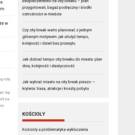
Bezpieczeństwo na city breaku – plan
e.
przygotowań, bagaż podręczny i środki
lm.
ostrożności w mieście
ze w
Czy city break warto planować z jednym
głównym motywem: jak ułożyć tempo,
kolejność i dzień bez przesytu
Jak dobrać tempo city breaku do miasta: plan
dnia, kolejność i elastyczność
ą rolę
Jak wybrać miasto na city break pieszo —
kryteria: trasa, atrakcje i koszty pobytu
ać się
ół na
nym
KOŚCIOŁY
Kościoły a problematyka wykluczenia