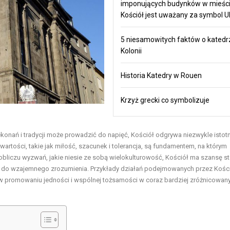
imponujących budynków w mieści
Kościół jest uważany za symbol U
5 niesamowitych faktów o katedr
Kolonii
Historia Katedry w Rouen
Krzyż grecki co symbolizuje
nań i tradycji może prowadzić do napięć, Kościół odgrywa niezwykle istotn
rtości, takie jak miłość, szacunek i tolerancja, są fundamentem, na którym
bliczu wyzwań, jakie niesie ze sobą wielokulturowość, Kościół ma szansę st
 do wzajemnego zrozumienia. Przykłady działań podejmowanych przez Kości
la w promowaniu jedności i wspólnej tożsamości w coraz bardziej zróżnicowa