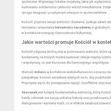
społeczne. Wspierając lokalne inicjatywy, takie jak wydarzeni
budowaniu solidarności i jedności wśród mieszkańców. Dzięki t
sprzyja integracji i pozytywnym relacjom w społeczeństwie.
Kościół, poprzez swoje wartości i działania, zyskuje zatem s
tworzenia i umacniania
tożsamości narodowej
w globalnym ś
w kontekście rosnącej różnorodności kulturowej.
Jakie wartości promuje Kościół w konte
Kościół odgrywa istotną rolę w promowaniu wartości, które s
fundamenty, na których można budować relacje między ludźmi 
i współpracy, co jest kluczowe dla harmonijnego współżycia.
Wartość
miłości
w kontekście wielokulturowości oznacza nie t
perspektyw. Kościół uwrażliwia wiernych na to, aby podchodzić
Przyczynia się to do zmniejszania napięć i konfliktów oraz b
Szacunek
jest kolejną fundamentalną wartością, którą Kości
każdy człowiek ma swoją unikalną historię oraz przekonania, 
dialogowanie i wymiana myśli, co w efekcie zwiększa tolera