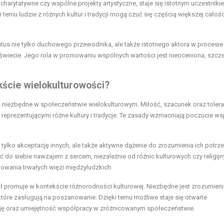
a charytatywne czy wspólne projekty artystyczne, staje się istotnym uczestnik
emu ludzie z różnych kultur i tradycji mogą czuć się częścią większej całośc
tatus nie tylko duchowego przewodnika, ale także istotnego aktora w procesie
wiecie. Jego rola w promowaniu wspólnych wartości jest nieoceniona, szcz
kście wielokulturowości?
ą niezbędne w społeczeństwie wielokulturowym. Miłość, szacunek oraz tolera
reprezentującymi różne kultury i tradycje. Te zasady wzmacniają poczucie ws
ylko akceptację innych, ale także aktywne dążenie do zrozumienia ich potrze
 do siebie nawzajem z sercem, niezależnie od różnic kulturowych czy religijn
udowania trwałych więzi międzyludzkich.
ół promuje w kontekście różnorodności kulturowej. Niezbędne jest zrozumieni
które zasługują na poszanowanie. Dzięki temu możliwe staje się otwarte
ncję oraz umiejętność współpracy w zróżnicowanym społeczeństwie.