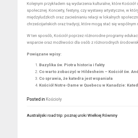
Kolejnym przykładem są wydarzenia kulturalne, które Kościół 
społecznej. Koncerty, festyny, czy wystawy artystyczne, w któ
międzyludzkich oraz zacieśnianiu relacji w lokalnych społecz
chrześcijańskich oraz tradycji, które mogą stać się wspólny
W ten sposób, Kościół poprzez różnorodne programy edukacyjne
wsparcie oraz możliwości dla osób z różnorodnych środowisk
Powiązane wpisy:
Bazylika św. Piotra historia i fakty
Co warto zobaczyć w Hildesheim – Kościół św. An
Co sprawia, że katedra jest wspaniała
Kościół Notre-Dame w Quebecu w Kanadzie: Katedr
Posted in
Kościoły
Nawigacja
Australijski road trip: poznaj uroki Wielkiej Równiny
wpisu