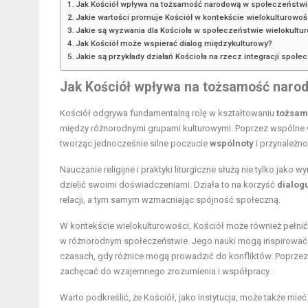
Jak Kościół wpływa na tożsamość narodową w społeczeństwi
Jakie wartości promuje Kościół w kontekście wielokulturowoś
Jakie są wyzwania dla Kościoła w społeczeństwie wielokult
Jak Kościół może wspierać dialog międzykulturowy?
Jakie są przykłady działań Kościoła na rzecz integracji społe
Jak Kościół wpływa na tożsamość naro
Kościół odgrywa fundamentalną rolę w kształtowaniu
tożsam
między różnorodnymi grupami kulturowymi. Poprzez wspólne war
tworząc jednocześnie silne poczucie
wspólnoty
i przynależno
Nauczanie religijne i praktyki liturgiczne służą nie tylko jako
dzielić swoimi doświadczeniami. Działa to na korzyść
dialog
relacji, a tym samym wzmacniając spójność społeczną.
W kontekście wielokulturowości, Kościół może również pełnić
w różnorodnym społeczeństwie. Jego nauki mogą inspirować d
czasach, gdy różnice mogą prowadzić do konfliktów. Poprzez
zachęcać do wzajemnego zrozumienia i współpracy.
Warto podkreślić, że Kościół, jako instytucja, może także 