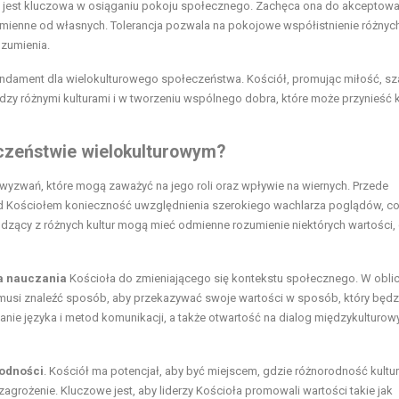
 jest kluczowa w osiąganiu pokoju społecznego. Zachęca ona do akceptowa
e odmienne od własnych. Tolerancja pozwala na pokojowe współistnienie różnyc
ozumienia.
fundament dla wielokulturowego społeczeństwa. Kościół, promując miłość, s
zy różnymi kulturami i w tworzeniu wspólnego dobra, które może przynieść 
eczeństwie wielokulturowym?
yzwań, które mogą zaważyć na jego roli oraz wpływie na wiernych. Przede
d Kościołem konieczność uwzględnienia szerokiego wachlarza poglądów, c
odzący z różnych kultur mogą mieć odmienne rozumienie niektórych wartości,
a nauczania
Kościoła do zmieniającego się kontekstu społecznego. W obli
ół musi znaleźć sposób, aby przekazywać swoje wartości w sposób, który będz
ie języka i metod komunikacji, a także otwartość na dialog międzykulturow
rodności
. Kościół ma potencjał, aby być miejscem, gdzie różnorodność kultur
grożenie. Kluczowe jest, aby liderzy Kościoła promowali wartości takie jak