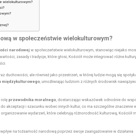
e wielokulturowym?
ci?
urowym?
cznej?
dową w społeczeństwie wielokulturowym?
ości narodowej
w społeczeństwie wielokulturowym, stanowiąc niejako mos
tości, zasady i tradycje, które głosi, Kościół może integrować różne kultury
ści.
 wyraz duchowości, ale również jako przestrzeń, w której ludzie mogą się spotyk
u międzykulturowego
, umożliwiając ludziom z różnych środowisk nawiązyw
 rolę
przewodnika moralnego
, dostarczając wskazówek odnośnie do wspó
o akceptacji i szacunku wobec innych kultur, co ma szczególne znaczenie 
 organizowanie wydarzeń, które celebrują różnorodność kulturową, Kościół 
mieć wpływ na tożsamość narodową poprzez swoje zaangażowanie w działania