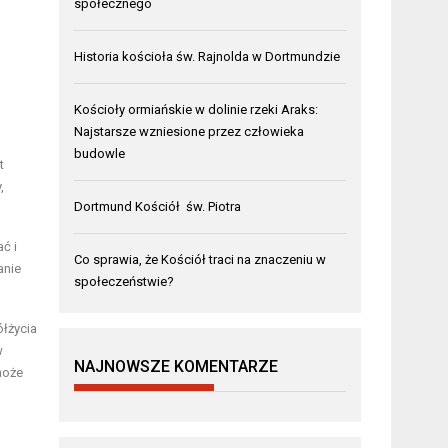
społecznego
Historia kościoła św. Rajnolda w Dortmundzie
Kościoły ormiańskie w dolinie rzeki Araks:
Najstarsze wzniesione przez człowieka
budowle
t
,
Dortmund Kościół św. Piotra
ać i
Co sprawia, że Kościół traci na znaczeniu w
anie
społeczeństwie?
łżycia
w
NAJNOWSZE KOMENTARZE
może