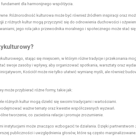
o fundament dla harmonijnego współżycia.
ywne. Różnorodność kulturowa może być również źródłem inspiracji oraz moż
ji
z różnych kultur mogą przyczynić się do odnowienia duchowości i ożywien
zwaniami, jego rola jako przewodnika moralnego i społecznego może stać się
zykulturowy?
lturowego, stając się miejscem, w którym różne tradycje i przekonania mog
tać swoje zasoby i wpływy, aby organizować spotkania, warsztaty oraz wydar
kim inicjatywom, Kościół może nie tylko ułatwić wymianę myśli, ale również bud
 może przybierać różne formy, takie jak:
le różnych kultur mogą dzielić się swoimi tradycjami i wartościami.
mogą podejmować ważne tematy oraz kwestie współczesnych wyzwań.
lne tworzenie, co zacieśnia relacje i promuje zrozumienie.
i instytucjami może znacząco wzbogacić te działania. Dzięki partnerstwom 
szej publiczności i uwzględnienia głosów, które są często marginalizowane.