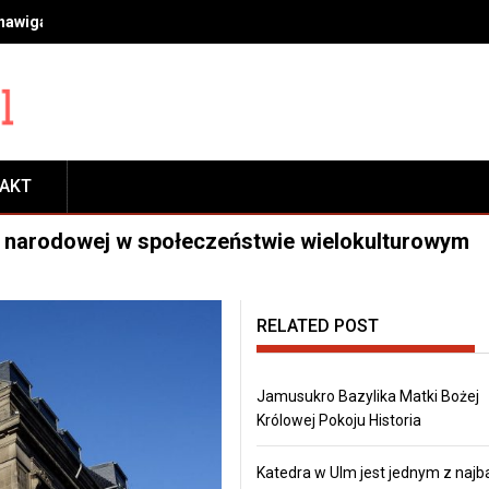
 nawigacja, transport, płatności, rezerwacje i zwiedzanie
TAKT
 narodowej w społeczeństwie wielokulturowym
RELATED POST
Jamusukro Bazylika Matki Bożej
Królowej Pokoju Historia
Katedra w Ulm jest jednym z najb