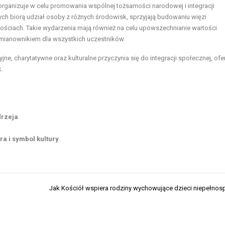
organizuje w celu promowania wspólnej tożsamości narodowej i integracji
rych biorą udział osoby z różnych środowisk, sprzyjają budowaniu więzi
nościach. Takie wydarzenia mają również na celu upowszechnianie wartości
m mianownikiem dla wszystkich uczestników.
, charytatywne oraz kulturalne przyczynia się do integracji społecznej, ofe
.
drzeja
a i symbol kultury
Jak Kościół wspiera rodziny wychowujące dzieci niepełno