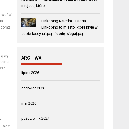
miejsce, które …
liwości
ia
Linköping Katedra Historia
 coraz
Linköping to miasto, które kryje w
sobie fascynującą historię, sięgającą …
ą się
ARCHIWA
zenia,
ować
lipiec 2026
czerwiec 2026
maj 2026
październik 2024
z
 Takie