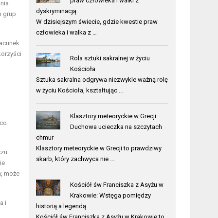
praw człowieka i walki z
nia
dyskryminacją
h grup
W dzisiejszym świecie, gdzie kwestie praw
człowieka i walka z …
zacunek
korzyści
Rola sztuki sakralnej w życiu
Kościoła
Sztuka sakralna odgrywa niezwykle ważną rolę
w życiu Kościoła, kształtując …
o
Klasztory meteoryckie w Grecji:
 co
Duchowa ucieczka na szczytach
chmur
Klasztory meteoryckie w Grecji to prawdziwy
czu
skarb, który zachwyca nie …
ie
y, może
Kościół św Franciszka z Asyżu w
Krakowie: Wstęga pomiędzy
a i
historią a legendą
Kościół św Franciszka z Asyżu w Krakowie to