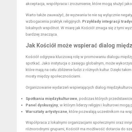
akceptacja, współpraca i zrozumienie, które mogą służyć jak
Warto także zauważyć, że wyzwania te nie są wyłącznie negat
wzbogacenia praktyk religijnych.
Przykłady integracji tradyc
lokalnych wspólnot. W miarę jak Kościół zmaga się z tymi wy
bardziej znacząca.
Jak Kościół może wspierać dialog międ
Kościół odgrywa kluczową rolę w promowaniu dialogu międzyku
spotkać. Jako instytucja o zasięgu globalnym, może wykorzys
które mają na celu zbliżenie ludzi z różnych kultur. Dzięki ta
mosty między społecznościami.
Organizowanie wydarzeń wspierających dialog międzykulturowy
Spotkania międzykulturowe
, podczas których przedstawicie
Panel dyskusyjny
, w którym liderzy religijni i kulturowi 
Warsztaty artystyczne
, które pozwalają uczestnikom na wspó
Współpraca z lokalnymi organizacjami społecznymi oraz innym
różnorodnymi grupami, Kościół ma możliwość dotarcia do szer