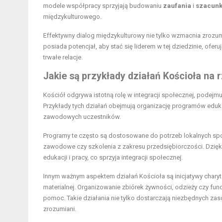
modele współpracy sprzyjają budowaniu
zaufania
i
szacun
międzykulturowego.
Effektywny dialog międzykulturowy nie tylko wzmacnia zrozumi
posiada potencjał, aby stać się liderem w tej dziedzinie, ofe
trwałe relacje.
Jakie są przykłady działań Kościoła na 
Kościół odgrywa istotną rolę w integracji społecznej, podejm
Przykłady tych działań obejmują organizację programów eduk
zawodowych uczestników.
Programy te często są dostosowane do potrzeb lokalnych spo
zawodowe czy szkolenia z zakresu przedsiębiorczości. Dzięki 
edukacji i pracy, co sprzyja integracji społecznej.
Innym ważnym aspektem działań Kościoła są inicjatywy charyta
materialnej. Organizowanie zbiórek żywności, odzieży czy fund
pomoc. Takie działania nie tylko dostarczają niezbędnych zas
zrozumiani.