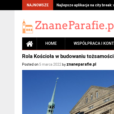
Skip
NAJNOWSZE
Najlepsze aplikacje na city break:
to
content
HOME
WSPÓŁPRACA I KON
Rola Kościoła w budowaniu tożsamości
znaneparafie.pl
Posted on
5 marca 2022
by