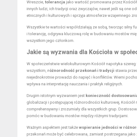
Wreszcie,
tolerancja
jako wartość promowana przez Kościół
innych ludzi, ich tradycji oraz zwyczajów, nawet jeśli są on
etnicznych i kulturowych i sprzyja atmosferze wzajemnego zr
Wszystkie te wartości współdziałają ze sobą, tworząc silny 
i tolerancję, odgrywa kluczową rolę w budowaniu mostów międ
wszystkim jego członkom.
Jakie są wyzwania dla Kościoła w społ
W społeczeństwie wielokulturowym Kościół napotyka szereg w
wszystkim,
różnorodność przekonań i tradycji
stawia prze
niejednokrotnie prowadzi do napięć i konfliktów. Wierni poch
wpływa na interpretację nauczania i praktyk religijnych.
Drugim istotnym wyzwaniem jest
konieczność dostosowani
globalizacji i postępującej różnorodności kulturowej, Kości
comprehensywny i zrozumiały dla wszystkich grup. Dostosowan
pomóc w budowaniu mostów między różnymi tradycjami.
Ważnym aspektem jest także
wspieranie jedności w różno
przekonań może być celebrowana, zamiast postrzegana jako za