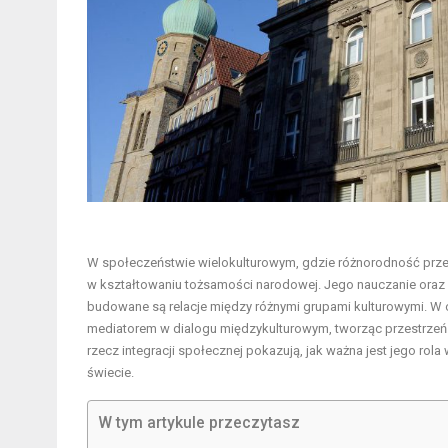
W społeczeństwie wielokulturowym, gdzie różnorodność przeko
w kształtowaniu tożsamości narodowej. Jego nauczanie oraz wa
budowane są relacje między różnymi grupami kulturowymi. W o
mediatorem w dialogu międzykulturowym, tworząc przestrzeń
rzecz integracji społecznej pokazują, jak ważna jest jego ro
świecie.
W tym artykule przeczytasz