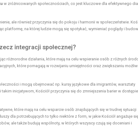
ku
w zróżnicowanych społecznościach, co jest kluczowe dla efektywnego di
enie, ale również przyczynia się do pokoju i harmonii w społeczeństwie. Koś
rując platformę, na której ludzie mogą się spotykać, wymieniać poglądy i budo
rzecz integracji społecznej?
ując różnorodne działania, które mają na celu wspieranie osób z różnych środ
acyjnych, które pomagają w rozwijaniu umiejętności oraz zwiększaniu możliw
łeczności i mogą obejmować np. kursy językowe dla imigrantów, warsztaty
takim inicjatywom, Kościół przyczynia się do zmniejszenia barier w dostępi
tywne, które mają na celu wsparcie osób znajdujących się w trudnej sytuacji
uszy dla potrzebujących to tylko niektóre z form, w jakie Kościół angażuje si
obów, ale także budują wspólnoty, w których wszyscy czują się doceniani i