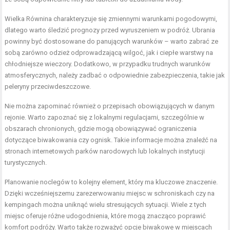
Wielka Równina charakteryzuje się zmiennymi warunkami pogodowymi,
dlatego warto śledzić prognozy przed wyruszeniem w podróż. Ubrania
powinny być dostosowane do panujących warunków – warto zabrać ze
sobą zarówno odzież odprowadzającą wilgoć, jak i ciepłe warstwy na
chłodniejsze wieczory. Dodatkowo, w przypadku trudnych warunków
atmosferycznych, należy zadbać o odpowiednie zabezpieczenia, takie jak
peleryny przeciwdeszczowe.
Nie można zapominać również o przepisach obowiązujących w danym
rejonie. Warto zapoznać się z lokalnymi regulacjami, szczególnie w
obszarach chronionych, gdzie mogą obowiązywać ograniczenia
dotyczące biwakowania czy ognisk. Takie informacje można znaleźć na
stronach internetowych parków narodowych lub lokalnych instytucji
turystycznych.
Planowanie noclegów to kolejny element, który ma kluczowe znaczenie.
Dzięki wcześniejszemu zarezerwowaniu miejsc w schroniskach czy na
kempingach można uniknąć wielu stresujących sytuacji. Wiele z tych
miejsc oferuje różne udogodnienia, które mogą znacząco poprawić
komfort podróży. Warto także rozważyć opcje biwakowe w miejscach