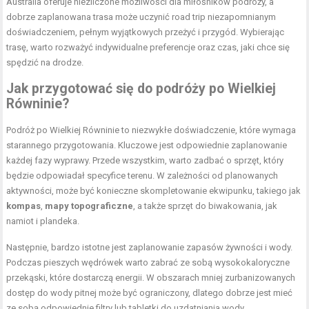
Australia oferuje niezliczone możliwości dla miłośników podróży, a
dobrze zaplanowana trasa może uczynić road trip niezapomnianym
doświadczeniem, pełnym wyjątkowych przeżyć i przygód. Wybierając
trasę, warto rozważyć indywidualne preferencje oraz czas, jaki chce się
spędzić na drodze.
Jak przygotować się do podróży po Wielkiej
Równinie?
Podróż po Wielkiej Równinie to niezwykłe doświadczenie, które wymaga
starannego przygotowania. Kluczowe jest odpowiednie zaplanowanie
każdej fazy wyprawy. Przede wszystkim, warto zadbać o sprzęt, który
będzie odpowiadał specyfice terenu. W zależności od planowanych
aktywności, może być konieczne skompletowanie ekwipunku, takiego jak
kompas
,
mapy topograficzne
, a także sprzęt do biwakowania, jak
namiot i plandeka.
Następnie, bardzo istotne jest zaplanowanie zapasów żywności i wody.
Podczas pieszych wędrówek warto zabrać ze sobą wysokokaloryczne
przekąski, które dostarczą energii. W obszarach mniej zurbanizowanych
dostęp do wody pitnej może być ograniczony, dlatego dobrze jest mieć
ze sobą odpowiednie filtry lub tabletki do uzdatniania wody.