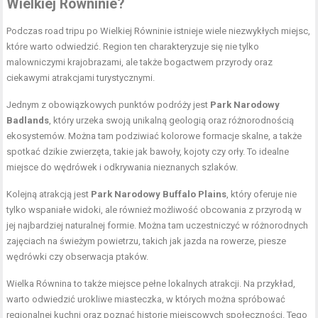
Wielkiej Równinie?
Podczas road tripu po Wielkiej Równinie istnieje wiele niezwykłych miejsc,
które warto odwiedzić. Region ten charakteryzuje się nie tylko
malowniczymi krajobrazami, ale także bogactwem przyrody oraz
ciekawymi atrakcjami turystycznymi.
Jednym z obowiązkowych punktów podróży jest
Park Narodowy
Badlands
, który urzeka swoją unikalną geologią oraz różnorodnością
ekosystemów. Można tam podziwiać kolorowe formacje skalne, a także
spotkać dzikie zwierzęta, takie jak bawoły, kojoty czy orły. To idealne
miejsce do wędrówek i odkrywania nieznanych szlaków.
Kolejną atrakcją jest
Park Narodowy Buffalo Plains
, który oferuje nie
tylko wspaniałe widoki, ale również możliwość obcowania z przyrodą w
jej najbardziej naturalnej formie. Można tam uczestniczyć w różnorodnych
zajęciach na świeżym powietrzu, takich jak jazda na rowerze, piesze
wędrówki czy obserwacja ptaków.
Wielka Równina to także miejsce pełne lokalnych atrakcji. Na przykład,
warto odwiedzić urokliwe miasteczka, w których można spróbować
regionalnej kuchni oraz poznać historie miejscowych społeczności. Tego