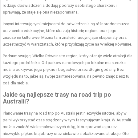
rodzaju doświadczenia dodają podróży osobistego charakteru i
sprawiają, że staje się ona niezapomniana.
Innymi interesującymi miejscami do odwiedzenia są różnorodne muzea
oraz centra edukacyjne, które ukazują historię regionu oraz jego
znaczenie kulturowe. Można tam znaleźć fascynujące eksponaty oraz
uczestniczyć w warsztatach, które przybliżają życie na Wielkiej Równinie.
Podsumowując, Wielka Równina to region, który oferuje wiele atrakcji dla
każdego podróżnika. Od parków narodowych po lokalne miasteczka,
można odkrywać jego piękno i bogactwo przez długie godziny. Bez
względu na to, jakie są Twoje zainteresowania, na pewno znajdziesz tu
coś dla siebie.
Jakie są najlepsze trasy na road trip po
Australii?
Planowanie trasy na road trip po Australii jest niezwykle istotne, aby w
pełni wykorzystać czas spędzony w tym fascynującym kraju. W Australii
można znaleźć wiele malowniczych dróg, które prowadzą przez
niezwykle piękne krajobrazy oraz ciekawie zlokalizowane atrakcje. Oto