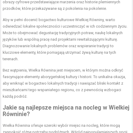
obrazy cyfrowe przedstawiające marzenia oraz historie plemiennych
przodków, które przekazywane są z pokolenia na pokolenie.
Aby w pełni docenić bogactwo kulturowe Wielkiej Równiny, warto
odwiedzać lokalne społeczności i uczestniczyć w ich codziennym życiu.
Może to obejmować degustację tradycyjnych potraw, naukę lokalnych
języków lub wspólną pracę nad projektami rewitalizującymi kulturę.
Diagnozowanie lokalnych problemów oraz wspieranie tradycji to
kluczowe elementy, które pomagają utrzymać żywą kulturę na tych
terenach.
Bez wątpienia, Wielka Równina jest miejscem, w którym można odkryć
fascynujące elementy aborygeńskiej kultury i historii. To unikalna okazja,
aby wniknąć w bogactwo lokalnych tradycji i nawiązać bliski kontakt z
mieszkańcami tego wspaniałego regionu, co z pewnością wzbogaci
każdą podróż.
Jakie są najlepsze miejsca na nocleg w Wielkiej
Równinie?
Wielka Równina oferuje szeroki wybór miejsc na nocleg, które mogą
zaspokoić różne potrzeby podróżnych. Wśród najpopularniejszych opcji