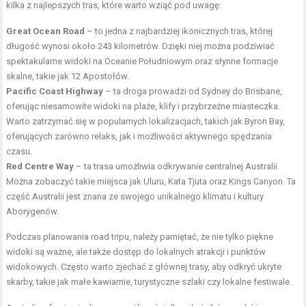
kilka z najlepszych tras, które warto wziąć pod uwagę:
Great Ocean Road
– to jedna z najbardziej ikonicznych tras, której
długość wynosi około 243 kilometrów. Dzięki niej można podziwiać
spektakularne widoki na Oceanie Południowym oraz słynne formacje
skalne, takie jak 12 Apostołów.
Pacific Coast Highway
– ta droga prowadzi od Sydney do Brisbane,
oferując niesamowite widoki na plaże, klify i przybrzeżne miasteczka.
Warto zatrzymać się w popularnych lokalizacjach, takich jak Byron Bay,
oferujących zarówno relaks, jak i możliwości aktywnego spędzania
czasu.
Red Centre Way
– ta trasa umożliwia odkrywanie centralnej Australii.
Można zobaczyć takie miejsca jak Uluru, Kata Tjuta oraz Kings Canyon. Ta
część Australii jest znana ze swojego unikalnego klimatu i kultury
Aborygenów.
Podczas planowania road tripu, należy pamiętać, że nie tylko piękne
widoki są ważne, ale także dostęp do lokalnych atrakcji i punktów
widokowych. Często warto zjechać z głównej trasy, aby odkryć ukryte
skarby, takie jak małe kawiarnie, turystyczne szlaki czy lokalne festiwale.