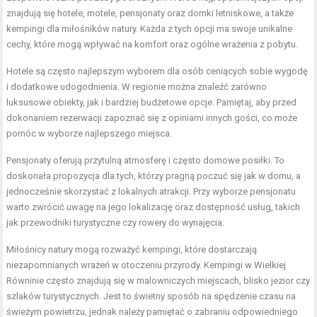
znajdują się hotele, motele, pensjonaty oraz domki letniskowe, a także
kempingi dla miłośników natury. Każda z tych opcji ma swoje unikalne
cechy, które mogą wpływać na komfort oraz ogólne wrażenia z pobytu.
Hotele są często najlepszym wyborem dla osób ceniących sobie wygodę
i dodatkowe udogodnienia. W regionie można znaleźć zarówno
luksusowe obiekty, jak i bardziej budżetowe opcje. Pamiętaj, aby przed
dokonaniem rezerwacji zapoznać się z opiniami innych gości, co może
pomóc w wyborze najlepszego miejsca.
Pensjonaty oferują przytulną atmosferę i często domowe posiłki. To
doskonała propozycja dla tych, którzy pragną poczuć się jak w domu, a
jednocześnie skorzystać z lokalnych atrakcji. Przy wyborze pensjonatu
warto zwrócić uwagę na jego lokalizację oraz dostępność usług, takich
jak przewodniki turystyczne czy rowery do wynajęcia.
Miłośnicy natury mogą rozważyć kempingi, które dostarczają
niezapomnianych wrażeń w otoczeniu przyrody. Kempingi w Wielkiej
Równinie często znajdują się w malowniczych miejscach, blisko jezior czy
szlaków turystycznych. Jest to świetny sposób na spędzenie czasu na
świeżym powietrzu, jednak należy pamiętać o zabraniu odpowiedniego