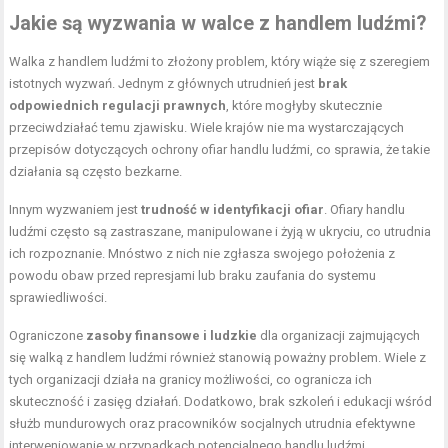
Jakie są wyzwania w walce z handlem ludźmi?
Walka z handlem ludźmi to złożony problem, który wiąże się z szeregiem
istotnych wyzwań. Jednym z głównych utrudnień jest
brak
odpowiednich regulacji prawnych
, które mogłyby skutecznie
przeciwdziałać temu zjawisku. Wiele krajów nie ma wystarczających
przepisów dotyczących ochrony ofiar handlu ludźmi, co sprawia, że takie
działania są często bezkarne.
Innym wyzwaniem jest
trudność w identyfikacji ofiar
. Ofiary handlu
ludźmi często są zastraszane, manipulowane i żyją w ukryciu, co utrudnia
ich rozpoznanie. Mnóstwo z nich nie zgłasza swojego położenia z
powodu obaw przed represjami lub braku zaufania do systemu
sprawiedliwości.
Ograniczone
zasoby finansowe i ludzkie
dla organizacji zajmujących
się walką z handlem ludźmi również stanowią poważny problem. Wiele z
tych organizacji działa na granicy możliwości, co ogranicza ich
skuteczność i zasięg działań. Dodatkowo, brak szkoleń i edukacji wśród
służb mundurowych oraz pracowników socjalnych utrudnia efektywne
interweniowanie w przypadkach potencjalnego handlu ludźmi.