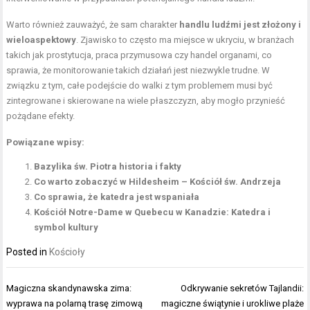
Warto również zauważyć, że sam charakter
handlu ludźmi jest złożony i
wieloaspektowy
. Zjawisko to często ma miejsce w ukryciu, w branżach
takich jak prostytucja, praca przymusowa czy handel organami, co
sprawia, że monitorowanie takich działań jest niezwykle trudne. W
związku z tym, całe podejście do walki z tym problemem musi być
zintegrowane i skierowane na wiele płaszczyzn, aby mogło przynieść
pożądane efekty.
Powiązane wpisy:
Bazylika św. Piotra historia i fakty
Co warto zobaczyć w Hildesheim – Kościół św. Andrzeja
Co sprawia, że katedra jest wspaniała
Kościół Notre-Dame w Quebecu w Kanadzie: Katedra i
symbol kultury
Posted in
Kościoły
Nawigacja
Magiczna skandynawska zima:
Odkrywanie sekretów Tajlandii:
wpisu
wyprawa na polarną trasę zimową
magiczne świątynie i urokliwe plaże