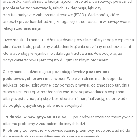
oraz braku kontroli nad własnym życiem prowadzi do rozwoju poważnych
problemów zdrowotnych
, takich jak depresja, lęki czy
posttraumatyczne zaburzenie stresowe (PTSD). Wiele osób, które
przeszły przez handel ludźmi, zmaga się z trudnościami w nawiązywaniu
relacji i zaufaniu innym.
Fizyczne skutki handlu ludźmi są równie poważne. Ofiary mogą cierpieć na
chroniczne bóle, problemy z układem krążenia oraz innymi schorzeniami,
które powstają w wyniku nieludzkiego traktowania. Powoduje to, że
odzyskanie zdrowia jest często długim i trudnym procesem.
Ofiary handlu ludźmi często pozostają również
pozbawione
podstawowych praw
i możliwości. Wiele z nich nie ma dostępu do
edukacji, opieki zdrowotnej czy pomocy prawnej, co znacząco utrudnia
proces reintegracji w społeczeństwie. Bez odpowiedniego wsparcia
ofiary często zmagają się z bezrobociem i marginalizacją, co prowadzi
do pogłębiających się problemów socjalnych.
Trudności w nawiązywaniu relacji
– po doświadczeniach traumy wiele
ofiar ma problemy z zaufaniem do innych ludzi.
Problemy zdrowotne
– doświadczenie przemocy może prowadzić do