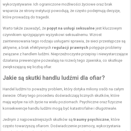
wykorzystywanie. Ich ograniczone możliwości życiowe oraz brak
wsparcia ze strony instytucji powodują, że często podejmują decyzje,
które prowadzą do tragedii.
Warto także zauważyć, że
popyt na usługi seksualne
jest kluczowym
czynnikiem sprzyjającym wyzyskowi seksualnemu. Wzrost
zainteresowania tego rodzaju usługami sprawia, że sieci przestępcze są
aktywne, a brak efektywnych
regulacji prawnych
potęguje problemy
związane z handlem ludźmi. Nieprzeźroczyste przepisy i niewystarczające
działania prewencyjne pozwalają na rozwój tego zjawiska, co skutkuje
zwiększającą się liczbą ofiar.
Jakie są skutki handlu ludźmi dla ofiar?
Handel ludźmi to poważny problem, który dotyka miliony osób na całym
świecie. Ofiary tego procederu doświadczają licznych skutków, które
mają wpływ na ich życie na wielu poziomach. Psychiczne oraz fizyczne
konsekwencje handlu ludźmi mogą być katastrofalne i długotrwałe.
Jednym z najpoważniejszych skutków są
traumy psychiczne
, które
często towarzyszą ofiarom. Doświadczenie przemocy, wykorzystania