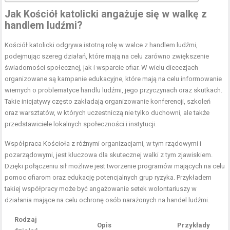
Jak Kościół katolicki angażuje się w walkę z
handlem ludźmi?
Kościół katolicki odgrywa istotną rolę w walce z handlem ludźmi,
podejmując szereg działań, które mają na celu zarówno zwiększenie
świadomości społecznej, jak i wsparcie ofiar. W wielu diecezjach
organizowane są kampanie edukacyjne, które mają na celu informowanie
wiernych o problematyce handlu ludźmi, jego przyczynach oraz skutkach.
Takie inicjatywy często zakładają organizowanie konferencji, szkoleń
oraz warsztatów, w których uczestniczą nie tylko duchowni, ale także
przedstawiciele lokalnych społeczności i instytucji.
Współpraca Kościoła z różnymi organizacjami, w tym rządowymi i
pozarządowymi, jest kluczowa dla skutecznej walki z tym zjawiskiem.
Dzięki połączeniu sił możliwe jest tworzenie programów mających na celu
pomoc ofiarom oraz edukację potencjalnych grup ryzyka. Przykładem
takiej współpracy może być angażowanie setek wolontariuszy w
działania mające na celu ochronę osób narażonych na handel ludźmi.
Rodzaj
Opis
Przykłady