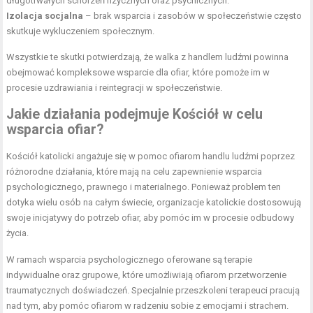
długotrwałych schorzeń fizycznych oraz psychicznych.
Izolacja socjalna
– brak wsparcia i zasobów w społeczeństwie często
skutkuje wykluczeniem społecznym.
Wszystkie te skutki potwierdzają, że walka z handlem ludźmi powinna
obejmować kompleksowe wsparcie dla ofiar, które pomoże im w
procesie uzdrawiania i reintegracji w społeczeństwie.
Jakie działania podejmuje Kościół w celu
wsparcia ofiar?
Kościół katolicki angażuje się w pomoc ofiarom handlu ludźmi poprzez
różnorodne działania, które mają na celu zapewnienie wsparcia
psychologicznego, prawnego i materialnego. Ponieważ problem ten
dotyka wielu osób na całym świecie, organizacje katolickie dostosowują
swoje inicjatywy do potrzeb ofiar, aby pomóc im w procesie odbudowy
życia.
W ramach wsparcia psychologicznego oferowane są terapie
indywidualne oraz grupowe, które umożliwiają ofiarom przetworzenie
traumatycznych doświadczeń. Specjalnie przeszkoleni terapeuci pracują
nad tym, aby pomóc ofiarom w radzeniu sobie z emocjami i strachem.