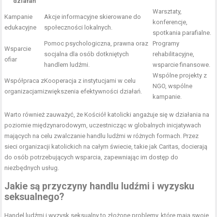
działań
Warsztaty,
Kampanie
Akcje informacyjne skierowane do
konferencje,
edukacyjne
społeczności lokalnych.
spotkania parafialne.
Pomoc psychologiczna, prawna oraz
Programy
Wsparcie
socjalna dla osób dotkniętych
rehabilitacyjne,
ofiar
handlem ludźmi.
wsparcie finansowe.
Wspólne projekty z
Współpraca z
Kooperacja z instytucjami w celu
NGO, wspólne
organizacjami
zwiększenia efektywności działań.
kampanie.
Warto również zauważyć, że Kościół katolicki angażuje się w działania na
poziomie międzynarodowym, uczestnicząc w globalnych inicjatywach
mających na celu zwalczanie handlu ludźmi w różnych formach. Przez
sieci organizacji katolickich na całym świecie, takie jak Caritas, docierają
do osób potrzebujących wsparcia, zapewniając im dostęp do
niezbędnych usług.
Jakie są przyczyny handlu ludźmi i wyzysku
seksualnego?
Handel ludźmi i wyzysk seksualny to złożone problemy, które mają swoje