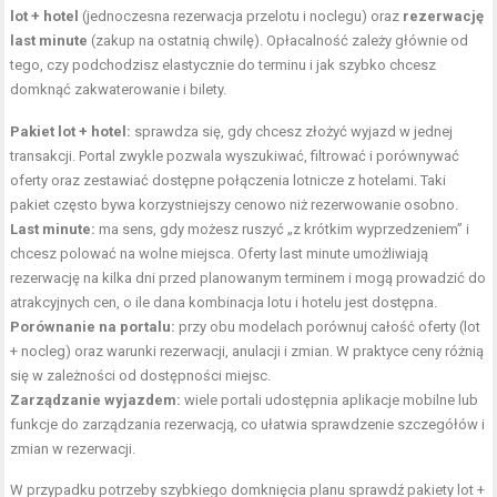
lot + hotel
(jednoczesna rezerwacja przelotu i noclegu) oraz
rezerwację
last minute
(zakup na ostatnią chwilę). Opłacalność zależy głównie od
tego, czy podchodzisz elastycznie do terminu i jak szybko chcesz
domknąć zakwaterowanie i bilety.
Pakiet lot + hotel:
sprawdza się, gdy chcesz złożyć wyjazd w jednej
transakcji. Portal zwykle pozwala wyszukiwać, filtrować i porównywać
oferty oraz zestawiać dostępne połączenia lotnicze z hotelami. Taki
pakiet często bywa korzystniejszy cenowo niż rezerwowanie osobno.
Last minute:
ma sens, gdy możesz ruszyć „z krótkim wyprzedzeniem” i
chcesz polować na wolne miejsca. Oferty last minute umożliwiają
rezerwację na kilka dni przed planowanym terminem i mogą prowadzić do
atrakcyjnych cen, o ile dana kombinacja lotu i hotelu jest dostępna.
Porównanie na portalu:
przy obu modelach porównuj całość oferty (lot
+ nocleg) oraz warunki rezerwacji, anulacji i zmian. W praktyce ceny różnią
się w zależności od dostępności miejsc.
Zarządzanie wyjazdem:
wiele portali udostępnia aplikacje mobilne lub
funkcje do zarządzania rezerwacją, co ułatwia sprawdzenie szczegółów i
zmian w rezerwacji.
W przypadku potrzeby szybkiego domknięcia planu sprawdź pakiety lot +