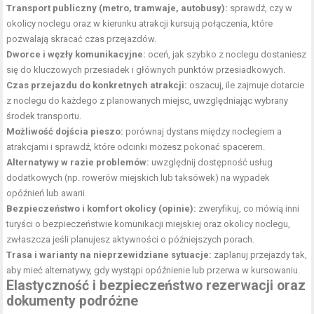
Transport publiczny (metro, tramwaje, autobusy):
sprawdź, czy w
okolicy noclegu oraz w kierunku atrakcji kursują połączenia, które
pozwalają skracać czas przejazdów.
Dworce i węzły komunikacyjne:
oceń, jak szybko z noclegu dostaniesz
się do kluczowych przesiadek i głównych punktów przesiadkowych.
Czas przejazdu do konkretnych atrakcji:
oszacuj, ile zajmuje dotarcie
z noclegu do każdego z planowanych miejsc, uwzględniając wybrany
środek transportu.
Możliwość dojścia pieszo:
porównaj dystans między noclegiem a
atrakcjami i sprawdź, które odcinki możesz pokonać spacerem.
Alternatywy w razie problemów:
uwzględnij dostępność usług
dodatkowych (np. rowerów miejskich lub taksówek) na wypadek
opóźnień lub awarii.
Bezpieczeństwo i komfort okolicy (opinie):
zweryfikuj, co mówią inni
turyści o bezpieczeństwie komunikacji miejskiej oraz okolicy noclegu,
zwłaszcza jeśli planujesz aktywności o późniejszych porach.
Trasa i warianty na nieprzewidziane sytuacje:
zaplanuj przejazdy tak,
aby mieć alternatywy, gdy wystąpi opóźnienie lub przerwa w kursowaniu.
Elastyczność i bezpieczeństwo rezerwacji oraz
dokumenty podróżne