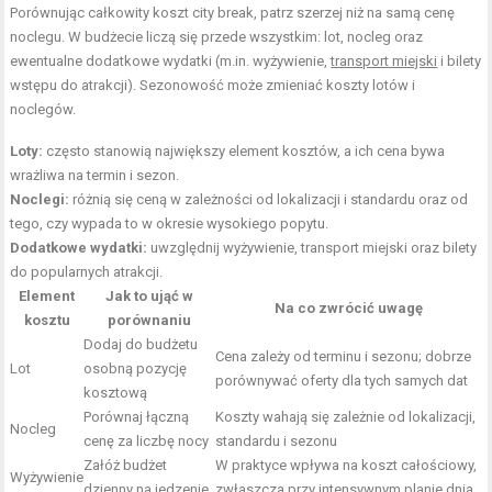
Porównując całkowity koszt city break, patrz szerzej niż na samą cenę
noclegu. W budżecie liczą się przede wszystkim: lot, nocleg oraz
ewentualne dodatkowe wydatki (m.in. wyżywienie,
transport miejski
i bilety
wstępu do atrakcji). Sezonowość może zmieniać koszty lotów i
noclegów.
Loty:
często stanowią największy element kosztów, a ich cena bywa
wrażliwa na termin i sezon.
Noclegi:
różnią się ceną w zależności od lokalizacji i standardu oraz od
tego, czy wypada to w okresie wysokiego popytu.
Dodatkowe wydatki:
uwzględnij wyżywienie, transport miejski oraz bilety
do popularnych atrakcji.
Element
Jak to ująć w
Na co zwrócić uwagę
kosztu
porównaniu
Dodaj do budżetu
Cena zależy od terminu i sezonu; dobrze
Lot
osobną pozycję
porównywać oferty dla tych samych dat
kosztową
Porównaj łączną
Koszty wahają się zależnie od lokalizacji,
Nocleg
cenę za liczbę nocy
standardu i sezonu
Załóż budżet
W praktyce wpływa na koszt całościowy,
Wyżywienie
dzienny na jedzenie
zwłaszcza przy intensywnym planie dnia