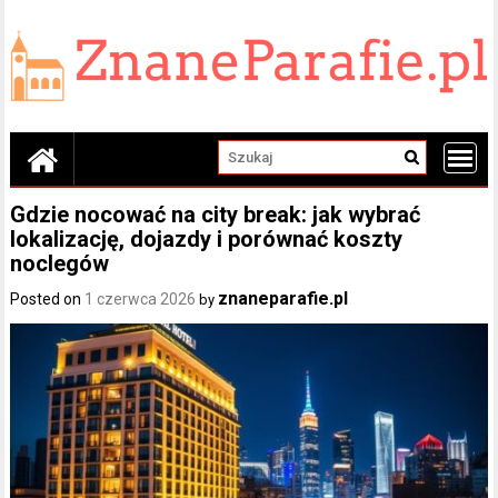
Skip
to
content
Gdzie nocować na city break: jak wybrać
lokalizację, dojazdy i porównać koszty
noclegów
znaneparafie.pl
Posted on
1 czerwca 2026
by