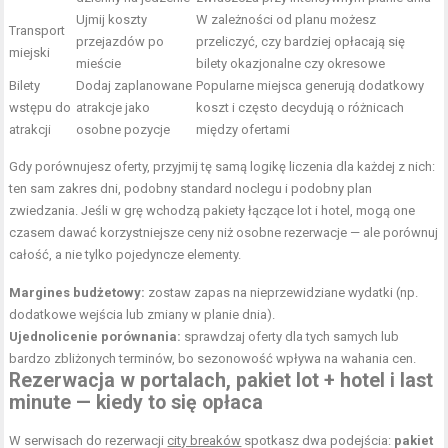
Ujmij koszty
W zależności od planu możesz
Transport
przejazdów po
przeliczyć, czy bardziej opłacają się
miejski
mieście
bilety okazjonalne czy okresowe
Bilety
Dodaj zaplanowane
Popularne miejsca generują dodatkowy
wstępu do
atrakcje jako
koszt i często decydują o różnicach
atrakcji
osobne pozycje
między ofertami
Gdy porównujesz oferty, przyjmij tę samą logikę liczenia dla każdej z nich:
ten sam zakres dni, podobny standard noclegu i podobny plan
zwiedzania. Jeśli w grę wchodzą pakiety łączące lot i hotel, mogą one
czasem dawać korzystniejsze ceny niż osobne rezerwacje — ale porównuj
całość, a nie tylko pojedyncze elementy.
Margines budżetowy:
zostaw zapas na nieprzewidziane wydatki (np.
dodatkowe wejścia lub zmiany w planie dnia).
Ujednolicenie porównania:
sprawdzaj oferty dla tych samych lub
bardzo zbliżonych terminów, bo sezonowość wpływa na wahania cen.
Rezerwacja w portalach, pakiet lot + hotel i last
minute — kiedy to się opłaca
W serwisach do rezerwacji
city breaków
spotkasz dwa podejścia:
pakiet