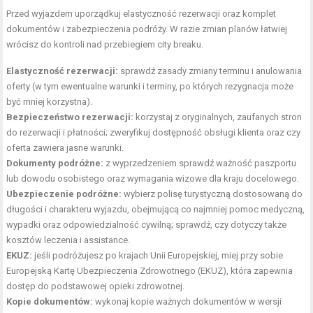
Przed wyjazdem uporządkuj elastyczność rezerwacji oraz komplet
dokumentów i zabezpieczenia podróży. W razie zmian planów łatwiej
wrócisz do kontroli nad przebiegiem city breaku.
Elastyczność rezerwacji:
sprawdź zasady zmiany terminu i anulowania
oferty (w tym ewentualne warunki i terminy, po których rezygnacja może
być mniej korzystna).
Bezpieczeństwo rezerwacji:
korzystaj z oryginalnych, zaufanych stron
do rezerwacji i płatności; zweryfikuj dostępność obsługi klienta oraz czy
oferta zawiera jasne warunki.
Dokumenty podróżne:
z wyprzedzeniem sprawdź ważność paszportu
lub dowodu osobistego oraz wymagania wizowe dla kraju docelowego.
Ubezpieczenie podróżne:
wybierz polisę turystyczną dostosowaną do
długości i charakteru wyjazdu, obejmującą co najmniej pomoc medyczną,
wypadki oraz odpowiedzialność cywilną; sprawdź, czy dotyczy także
kosztów leczenia i assistance.
EKUZ:
jeśli podróżujesz po krajach Unii Europejskiej, miej przy sobie
Europejską Kartę Ubezpieczenia Zdrowotnego (EKUZ), która zapewnia
dostęp do podstawowej opieki zdrowotnej.
Kopie dokumentów:
wykonaj kopie ważnych dokumentów w wersji