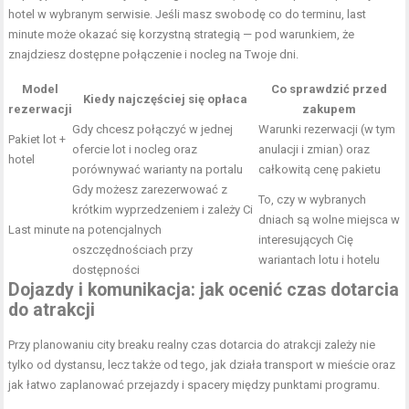
hotel w wybranym serwisie. Jeśli masz swobodę co do terminu, last
minute może okazać się korzystną strategią — pod warunkiem, że
znajdziesz dostępne połączenie i nocleg na Twoje dni.
Model
Co sprawdzić przed
Kiedy najczęściej się opłaca
rezerwacji
zakupem
Gdy chcesz połączyć w jednej
Warunki rezerwacji (w tym
Pakiet lot +
ofercie lot i nocleg oraz
anulacji i zmian) oraz
hotel
porównywać warianty na portalu
całkowitą cenę pakietu
Gdy możesz zarezerwować z
To, czy w wybranych
krótkim wyprzedzeniem i zależy Ci
dniach są wolne miejsca w
Last minute
na potencjalnych
interesujących Cię
oszczędnościach przy
wariantach lotu i hotelu
dostępności
Dojazdy i komunikacja: jak ocenić czas dotarcia
do atrakcji
Przy planowaniu city breaku realny czas dotarcia do atrakcji zależy nie
tylko od dystansu, lecz także od tego, jak działa transport w mieście oraz
jak łatwo zaplanować przejazdy i spacery między punktami programu.