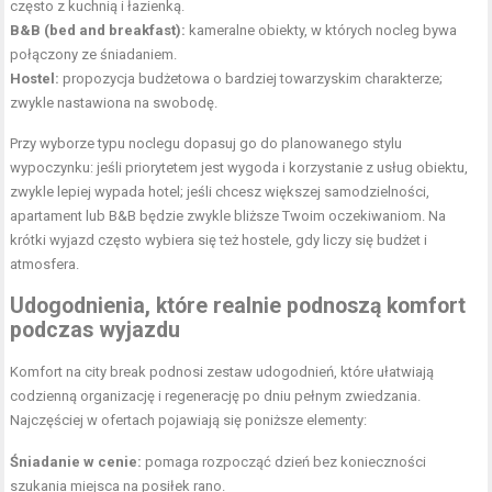
często z kuchnią i łazienką.
B&B (bed and breakfast):
kameralne obiekty, w których nocleg bywa
połączony ze śniadaniem.
Hostel:
propozycja budżetowa o bardziej towarzyskim charakterze;
zwykle nastawiona na swobodę.
Przy wyborze typu noclegu dopasuj go do planowanego stylu
wypoczynku: jeśli priorytetem jest wygoda i korzystanie z usług obiektu,
zwykle lepiej wypada hotel; jeśli chcesz większej samodzielności,
apartament lub B&B będzie zwykle bliższe Twoim oczekiwaniom. Na
krótki wyjazd często wybiera się też hostele, gdy liczy się budżet i
atmosfera.
Udogodnienia, które realnie podnoszą komfort
podczas wyjazdu
Komfort na city break podnosi zestaw udogodnień, które ułatwiają
codzienną organizację i regenerację po dniu pełnym zwiedzania.
Najczęściej w ofertach pojawiają się poniższe elementy:
Śniadanie w cenie:
pomaga rozpocząć dzień bez konieczności
szukania miejsca na posiłek rano.