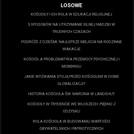
LOSOWE
KOŚCIOŁY I ICH ROLA W EDUKACJI RELIGIJNEJ
5 SPOSOBÓW NA UTRZYMANIE SILNEJ NADZIEI W
TRUDNYCH CZASACH
PODRÓŻE Z DZIEĆMI: NAJLEPSZE MIEJSCA NA RODZINNE
WAKACJE
KOŚCIÓŁ A PROBLEMATYKA PRZEMOCY PSYCHICZNEJ I
MOBBINGU
JAKIE WYZWANIA STOJĄ PRZED KOŚCIOŁEM W DOBIE
GLOBALIZACJI?
HISTORIA KOŚCIOŁA ŚW. MARCINA W LANDSHUT
KOŚCIOŁY W TRYDENCIE WE WŁOSZECH: PIĘKNO Z
ODZYSKU
ROLA KOŚCIOŁA W BUDOWANIU WARTOŚCI
OBYWATELSKICH I PATRIOTYCZNYCH