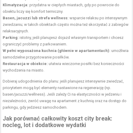
Klimatyzacja:
przydatna w ciepłych miastach, gdy po powrocie do
obiektu liczy się komfort termiczny.
Basen, jacuzzi lub strefa wellness:
wsparcie relaksu po intensywnym
zwiedzaniu; w takich obiektach często można też skorzystać z zabiegów
relaksacyjnych.
Parking:
istotny, jeśli planujesz dojazd własnym transportem i chcesz
ograniczyć problemy z parkowaniem.
W pełni wyposażona kuchnia (głównie w apartamentach):
umożliwia
samodzielne przygotowanie posiłków.
Restauracja w obiekcie:
ułatwia wieczorne posiłki bez konieczności
wychodzenia na miasto.
Dobieraj udogodnienia do planu: jeśli planujesz intensywnie zwiedzać,
priorytetem mogą być elementy nastawione na regenerację (np.
basen/jacuzzi/wellness). Jeśli zależy Ci na elastyczności w jedzeniu i
niezależności, zwróć uwagę na apartament z kuchnią oraz na dostęp do
parkingu, gdy jedziesz samochodem.
Jak porównać całkowity koszt city break:
nocleg, lot i dodatkowe wydatki