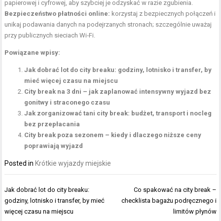
papierowej i cyfrowej, aby szybciej je odzyskać w razie zgubienia.
Bezpieczeństwo płatności online:
korzystaj z bezpiecznych połączeń i
unikaj podawania danych na podejrzanych stronach; szczególnie uważaj
przy publicznych sieciach Wi‑Fi.
Powiązane wpisy:
Jak dobrać lot do city breaku: godziny, lotnisko i transfer, by
mieć więcej czasu na miejscu
City break na 3 dni – jak zaplanować intensywny wyjazd bez
gonitwy i straconego czasu
Jak zorganizować tani city break: budżet, transport i nocleg
bez przepłacania
City break poza sezonem – kiedy i dlaczego niższe ceny
poprawiają wyjazd
Posted in
Krótkie wyjazdy miejskie
Nawigacja
Jak dobrać lot do city breaku:
Co spakować na city break –
wpisu
godziny, lotnisko i transfer, by mieć
checklista bagażu podręcznego i
więcej czasu na miejscu
limitów płynów