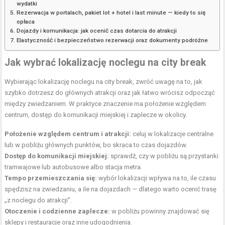
wydatki
Rezerwacja w portalach, pakiet lot + hotel i last minute — kiedy to się
opłaca
Dojazdy i komunikacja: jak ocenić czas dotarcia do atrakcji
Elastyczność i bezpieczeństwo rezerwacji oraz dokumenty podróżne
Jak wybrać lokalizację noclegu na city break
Wybierając lokalizację noclegu na city break, zwróć uwagę na to, jak
szybko dotrzesz do głównych atrakcji oraz jak łatwo wrócisz odpocząć
między zwiedzaniem. W praktyce znaczenie ma położenie względem
centrum, dostęp do komunikacji miejskiej i zaplecze w okolicy.
Położenie względem centrum i atrakcji:
celuj w lokalizacje centralne
lub w pobliżu głównych punktów, bo skraca to czas dojazdów.
Dostęp do komunikacji miejskiej:
sprawdź, czy w pobliżu są przystanki
tramwajowe lub autobusowe albo stacja metra.
Tempo przemieszczania się:
wybór lokalizacji wpływa na to, ile czasu
spędzisz na zwiedzaniu, a ile na dojazdach — dlatego warto ocenić trasę
„z noclegu do atrakcji”.
Otoczenie i codzienne zaplecze:
w pobliżu powinny znajdować się
sklepy i restauracje oraz inne udogodnienia.