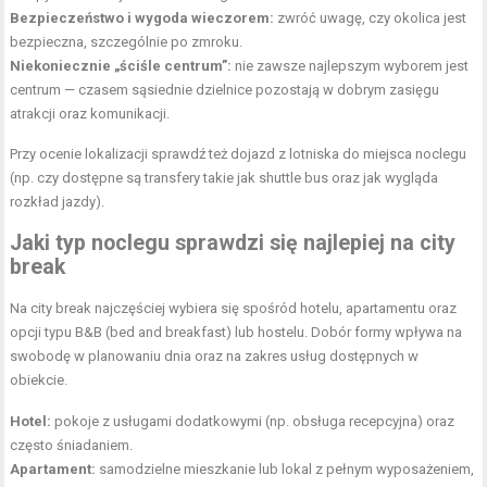
Bezpieczeństwo i wygoda wieczorem:
zwróć uwagę, czy okolica jest
bezpieczna, szczególnie po zmroku.
Niekoniecznie „ściśle centrum”:
nie zawsze najlepszym wyborem jest
centrum — czasem sąsiednie dzielnice pozostają
w dobrym zasięgu
atrakcji oraz komunikacji.
Przy ocenie lokalizacji sprawdź też dojazd z lotniska do miejsca noclegu
(np. czy dostępne są transfery takie jak shuttle bus oraz jak wygląda
rozkład jazdy).
Jaki typ noclegu sprawdzi się najlepiej na city
break
Na city break najczęściej wybiera się spośród hotelu, apartamentu oraz
opcji typu B&B (bed and breakfast) lub hostelu. Dobór formy wpływa na
swobodę w planowaniu dnia oraz na zakres usług dostępnych w
obiekcie.
Hotel:
pokoje z usługami dodatkowymi (np. obsługa recepcyjna) oraz
często śniadaniem.
Apartament:
samodzielne mieszkanie lub lokal z pełnym wyposażeniem,