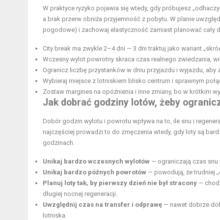
W praktyce ryzyko pojawia się wtedy, gdy próbujesz „odhaczyć” 
a brak przerw obniża przyjemność z pobytu. W planie uwzględn
pogodowe) i zachowaj elastyczność zamiast planować cały dz
City break ma zwykle 2–4 dni — 3 dni traktuj jako wariant „skr
Wczesny wylot powrotny skraca czas realnego zwiedzania, wię
Ogranicz liczbę przystanków w dniu przyjazdu i wyjazdu, aby
Wybieraj miejsce z lotniskiem blisko centrum i sprawnym poł
Zostaw margines na opóźnienia i inne zmiany, bo w krótkim wy
Jak dobrać godziny lotów, żeby ograni
Dobór godzin wylotu i powrotu wpływa na to, ile snu i regene
najczęściej prowadzi to do zmęczenia wtedy, gdy loty są bar
godzinach.
Unikaj bardzo wczesnych wylotów
— ograniczają czas snu 
Unikaj bardzo późnych powrotów
— powodują, że trudniej 
Planuj loty tak, by pierwszy dzień nie był stracony
— chodz
długiej nocnej regeneracji.
Uwzględnij czas na transfer i odprawę
— nawet dobrze dobr
lotniska.