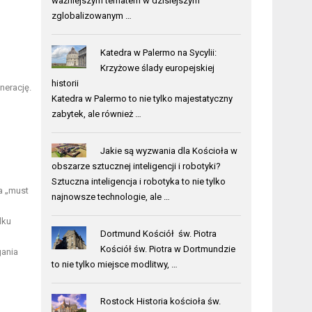
ważniejszym tematem w dzisiejszym
zglobalizowanym …
Katedra w Palermo na Sycylii:
Krzyżowe ślady europejskiej
historii
nerację.
Katedra w Palermo to nie tylko majestatyczny
zabytek, ale również …
Jakie są wyzwania dla Kościoła w
obszarze sztucznej inteligencji i robotyki?
Sztuczna inteligencja i robotyka to nie tylko
a „must
najnowsze technologie, ale …
dku
Dortmund Kościół św. Piotra
Kościół św. Piotra w Dortmundzie
gania
to nie tylko miejsce modlitwy, …
Rostock Historia kościoła św.