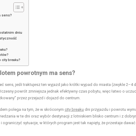
a sens?
ostatnim dniu
astyczność
eaku?
lotów?
 city breaku?
lotem powrotnym ma sens?
sens, jeśli traktujesz ten wyjazd jako krótki wypad do miasta (zwykle 2–4 d
 Wczesny powrót zmniejsza jednak efektywny czas pobytu, więc łatwo o uczuc
tkowany” przez przejazd i dojazd do centrum.
zdem polega na tym, że w skróconym
city breaku
dni przyjazdu i powrotu wym
iedzania w te dni oraz wybór destynacji z lotniskiem blisko centrum i z dobr
ograniczyć sytuacje, w których program jest tak napięty, że przestaje dawać