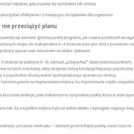
czyć napięcie, gdy pojawią się opóźnienia lub zmiany.
wykorzystać efektywnie i z mniejszym obciążeniem dla organizmu.
 nie przeciążyć planu
jawiały się zarówno główne punkty programu, jak i realna przestrzeń na rege
iedzanych miejsc do maksymalnie 3–4 dziennie oraz rytm dnia z porankiem na
pokojny spacer oraz wieczorem na relaks i jedzenie.
 3 atrakcje (w praktyce 3–4), zamiast „przepychać” dzień wieloma punktami.
rwę na lunch oraz kawę, żeby utrzymać dobrą kondycję fizyczną i psychiczną.
e, a popołudnie zbuduj wokół spokojniejszego spaceru po okolicy.
 harmonogramie na nieplanowane miejsca, bo improwizacja często uzupełni
 kluczowe atrakcje, plan maksimum to opcjonalne punkty, które w razie spa
amu tak, by wszystkie miejsca były od siebie daleko i wymagały ciągłego bie
rustracji i poczucia niedosytu — zamiast gonić kolejne punkty, masz czas na