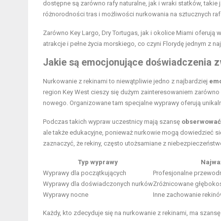
dostępne są zarówno rafy naturalne, jak i wraki statków, takie 
różnorodności tras i możliwości nurkowania na sztucznych ra
Zarówno Key Largo, Dry Tortugas, jak i okolice Miami oferują
atrakcje i pełne życia morskiego, co czyni Florydę jednym z 
Jakie są emocjonujące doświadczenia 
Nurkowanie z rekinami to niewątpliwie jedno z najbardziej
emo
region Key West cieszy się dużym zainteresowaniem zarówno
nowego. Organizowane tam specjalne wyprawy oferują unikal
Podczas takich wypraw uczestnicy mają szansę
obserwować 
ale także edukacyjne, ponieważ nurkowie mogą dowiedzieć się
zaznaczyć, że rekiny, często utożsamiane z niebezpieczeńst
Typ wyprawy
Najwa
Wyprawy dla początkujących
Profesjonalne przewodn
Wyprawy dla doświadczonych nurków
Zróżnicowane głębokośc
Wyprawy nocne
Inne zachowanie rekinó
Każdy, kto zdecyduje się na nurkowanie z rekinami, ma szans