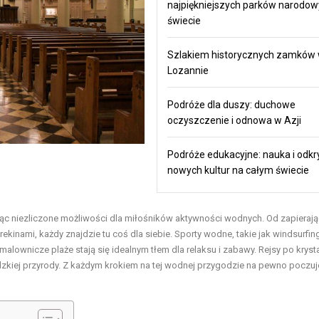
najpiękniejszych parków narodow
świecie
Szlakiem historycznych zamków
Lozannie
Podróże dla duszy: duchowe
oczyszczenie i odnowa w Azji
Podróże edukacyjne: nauka i odk
nowych kultur na całym świecie
ując niezliczone możliwości dla miłośników aktywności wodnych. Od zapieraj
ekinami, każdy znajdzie tu coś dla siebie. Sporty wodne, takie jak windsurfin
 malownicze plaże stają się idealnym tłem dla relaksu i zabawy. Rejsy po krysta
dzkiej przyrody. Z każdym krokiem na tej wodnej przygodzie na pewno poczu