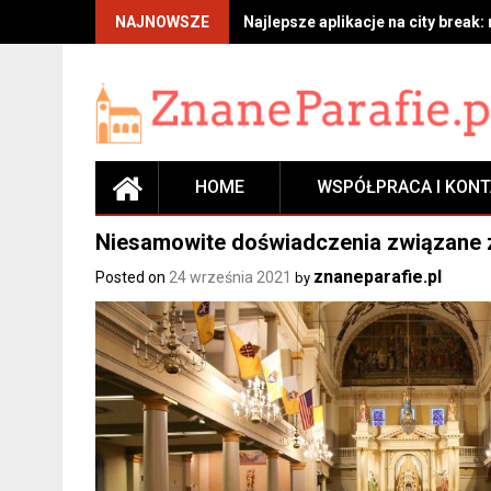
Skip
NAJNOWSZE
Najlepsze aplikacje na city break:
to
content
HOME
WSPÓŁPRACA I KON
Niesamowite doświadczenia związane 
znaneparafie.pl
Posted on
24 września 2021
by