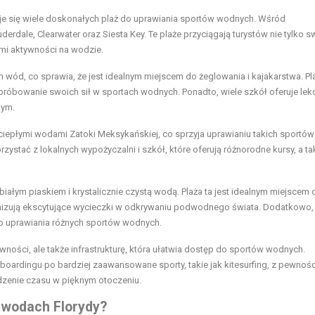
uje się wiele doskonałych plaż do uprawiania sportów wodnych. Wśród
uderdale, Clearwater oraz Siesta Key. Te plaże przyciągają turystów nie tylko 
mi aktywności na wodzie.
h wód, co sprawia, że jest idealnym miejscem do żeglowania i kajakarstwa. Pl
próbowanie swoich sił w sportach wodnych. Ponadto, wiele szkół oferuje lekc
nym.
 ciepłymi wodami Zatoki Meksykańskiej, co sprzyja uprawianiu takich sportów
zystać z lokalnych wypożyczalni i szkół, które oferują różnorodne kursy, a ta
ę białym piaskiem i krystalicznie czystą wodą. Plaża ta jest idealnym miejscem 
ganizują ekscytujące wycieczki w odkrywaniu podwodnego świata. Dodatkowo,
 do uprawiania różnych sportów wodnych.
ywności, ale także infrastrukturę, która ułatwia dostęp do sportów wodnych.
ardingu po bardziej zaawansowane sporty, takie jak kitesurfing, z pewnośc
dzenie czasu w pięknym otoczeniu.
o wodach Florydy?