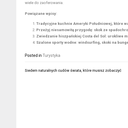
wiele do zaoferowania.
Powiązane wpisy:
Tradycyjne kuchnie Ameryki Południowej, które w
Przeżyj niesamowitą przygodę: skok ze spadoch
Zwiedzanie hiszpańskiej Costa del Sol: urokliw
Szalone sporty wodne: windsurfing, skoki na bungee
Posted in
Turystyka
Nawigacja
Siedem naturalnych cudów świata, które musisz zobaczyć
wpisu