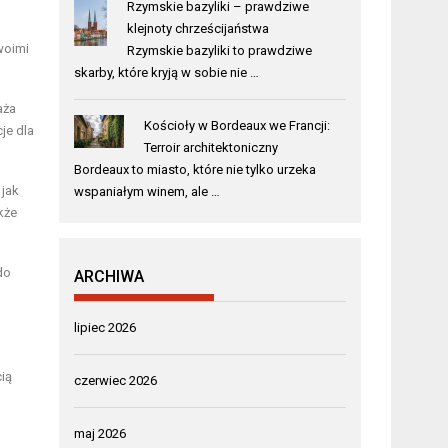
Rzymskie bazyliki – prawdziwe
klejnoty chrześcijaństwa
swoimi
Rzymskie bazyliki to prawdziwe
skarby, które kryją w sobie nie …
aża
Kościoły w Bordeaux we Francji:
je dla
Terroir architektoniczny
Bordeaux to miasto, które nie tylko urzeka
 jak
wspaniałym winem, ale …
kże
do
ARCHIWA
lipiec 2026
ią
czerwiec 2026
maj 2026