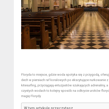
Floryda to miejsce, gdzie woda spotyka się z przygodą, ofer
dech w piersiach raf koralowych po ekscytujące nurkowanie z r
kitesurfing, przyciągają entuzjastów szukających adrenaliny, a
czystych wodach to kolejny sposób na odkrycie uroków flory
magię Florydy.
W tym artykule przeczytasz