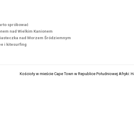
arto spróbować
ronem nad Wielkim Kanionem
e miasteczka nad Morzem Śródziemnym
 i kitesurfing
Kościoły w mieście Cape Town w Republice Południowej Afryki: 