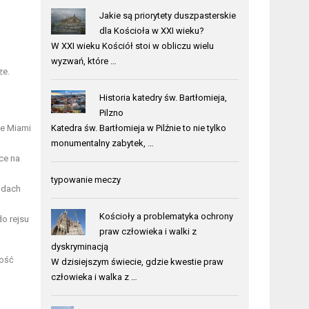
Jakie są priorytety duszpasterskie
dla Kościoła w XXI wieku?
W XXI wieku Kościół stoi w obliczu wielu
wyzwań, które …
ze.
Historia katedry św. Bartłomieja,
Pilzno
ie Miami
Katedra św. Bartłomieja w Pilźnie to nie tylko
monumentalny zabytek, …
ce na
typowanie meczy
odach
Kościoły a problematyka ochrony
do rejsu
praw człowieka i walki z
dyskryminacją
zość
W dzisiejszym świecie, gdzie kwestie praw
człowieka i walka z …