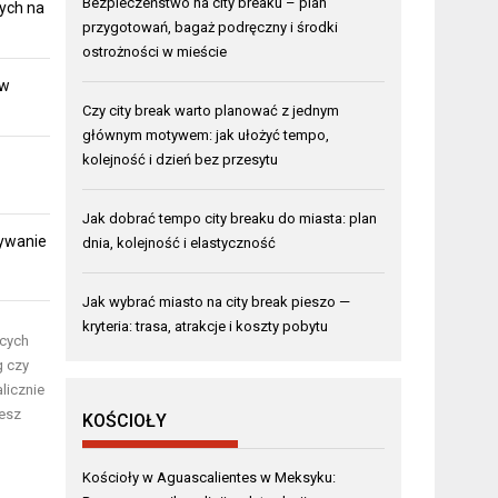
Bezpieczeństwo na city breaku – plan
ych na
przygotowań, bagaż podręczny i środki
ostrożności w mieście
 w
Czy city break warto planować z jednym
głównym motywem: jak ułożyć tempo,
kolejność i dzień bez przesytu
Jak dobrać tempo city breaku do miasta: plan
rywanie
dnia, kolejność i elastyczność
Jak wybrać miasto na city break pieszo —
kryteria: trasa, atrakcje i koszty pobytu
ących
g czy
licznie
jesz
KOŚCIOŁY
Kościoły w Aguascalientes w Meksyku: