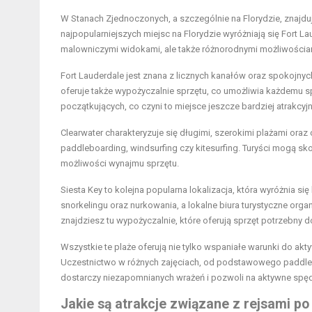
W Stanach Zjednoczonych, a szczególnie na Florydzie, znajd
najpopularniejszych miejsc na Florydzie wyróżniają się Fort La
malowniczymi widokami, ale także różnorodnymi możliwościa
Fort Lauderdale jest znana z licznych kanałów oraz spokojnyc
oferuje także wypożyczalnie sprzętu, co umożliwia każdemu s
początkujących, co czyni to miejsce jeszcze bardziej atrakcyj
Clearwater charakteryzuje się długimi, szerokimi plażami oraz
paddleboarding, windsurfing czy kitesurfing. Turyści mogą skor
możliwości wynajmu sprzętu.
Siesta Key to kolejna popularna lokalizacja, która wyróżnia si
snorkelingu oraz nurkowania, a lokalne biura turystyczne or
znajdziesz tu wypożyczalnie, które oferują sprzęt potrzebny
Wszystkie te plaże oferują nie tylko wspaniałe warunki do akt
Uczestnictwo w różnych zajęciach, od podstawowego paddlebo
dostarczy niezapomnianych wrażeń i pozwoli na aktywne spę
Jakie są atrakcje związane z rejsami p