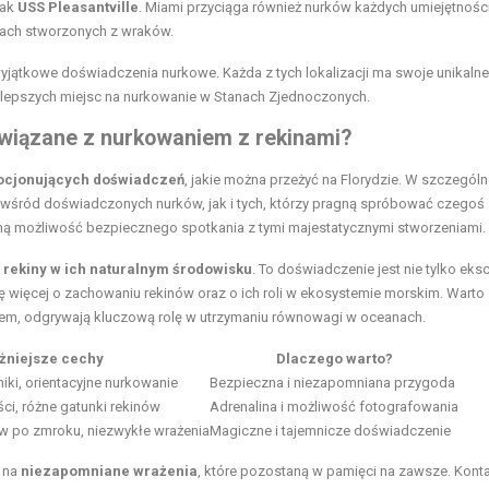
jak
USS Pleasantville
. Miami przyciąga również nurków każdych umiejętności
fach stworzonych z wraków.
 wyjątkowe doświadczenia nurkowe. Każda z tych lokalizacji ma swoje unikalne
najlepszych miejsc na nurkowanie w Stanach Zjednoczonych.
związane z nurkowaniem z rekinami?
cjonujących doświadczeń
, jakie można przeżyć na Florydzie. W szczegól
 wśród doświadczonych nurków, jak i tych, którzy pragną spróbować czegoś
ną możliwość bezpiecznego spotkania z tymi majestatycznymi stworzeniami.
rekiny w ich naturalnym środowisku
. To doświadczenie jest nie tylko eksc
 więcej o zachowaniu rekinów oraz o ich roli w ekosystemie morskim. Warto
wem, odgrywają kluczową rolę w utrzymaniu równowagi w oceanach.
żniejsze cechy
Dlaczego warto?
iki, orientacyjne nurkowanie
Bezpieczna i niezapomniana przygoda
i, różne gatunki rekinów
Adrenalina i możliwość fotografowania
w po zmroku, niezwykłe wrażenia
Magiczne i tajemnicze doświadczenie
ę na
niezapomniane wrażenia
, które pozostaną w pamięci na zawsze. Konta