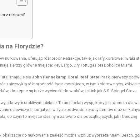
em z rekinami?
ia na Florydzie?
w nurkowania, oferując różnorodne atrakcje, takie jak rafy koralowe i wraki s
iają się trzy główne miejsca: Key Largo, Dry Tortugas oraz okolice Miami.
Tutaj znajduje się
John Pennekamp Coral Reef State Park
, pierwszy pod
ć tu niezwykłą różnorodność życia morskiego, w tym kolorowe ryby, żółwie 
ów, dostępne są także wycieczki do wraków, takich jak S.S. Spiegel Grove.
 wyjątkowym urokliwym pięknie. To archipelag wysp, który jest domem dla wie
rywanie dziewiczych, bogatych w życie podwodne ekosystemów oraz unikalny
a, co czyni to miejsce idealnym zarówno dla początkujących, jak i bardziej
re lokalizacje do nurkowania znaleźć można wzdłuż wybrzeża Miami Beach, gd