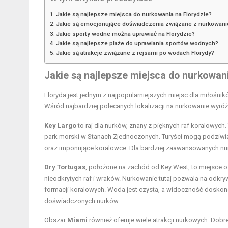
Jakie są najlepsze miejsca do nurkowania na Florydzie?
Jakie są emocjonujące doświadczenia związane z nurkowani
Jakie sporty wodne można uprawiać na Florydzie?
Jakie są najlepsze plaże do uprawiania sportów wodnych?
Jakie są atrakcje związane z rejsami po wodach Florydy?
Jakie są najlepsze miejsca do nurkowan
Floryda jest jednym z najpopularniejszych miejsc dla miłośnikó
Wśród najbardziej polecanych lokalizacji na nurkowanie wyróżn
Key Largo
to raj dla nurków, znany z pięknych raf koralowych. 
park morski w Stanach Zjednoczonych. Turyści mogą podziwia
oraz imponujące koralowce. Dla bardziej zaawansowanych nurk
Dry Tortugas
, położone na zachód od Key West, to miejsce o
nieodkrytych raf i wraków. Nurkowanie tutaj pozwala na odk
formacji koralowych. Woda jest czysta, a widoczność doskonał
doświadczonych nurków.
Obszar
Miami
również oferuje wiele atrakcji nurkowych. Dob