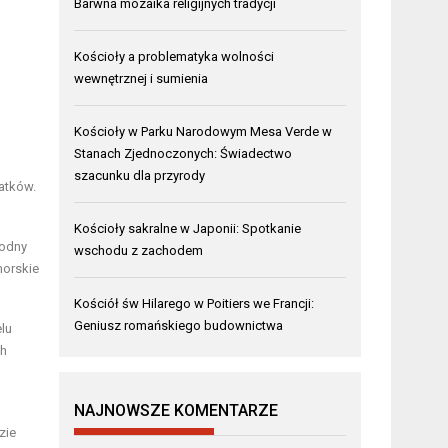
Barwna mozaika religijnych tradycji
Kościoły a problematyka wolności
wewnętrznej i sumienia
Kościoły w Parku Narodowym Mesa Verde w
Stanach Zjednoczonych: Świadectwo
szacunku dla przyrody
tatków.
Kościoły sakralne w Japonii: Spotkanie
wodny
wschodu z zachodem
morskie
Kościół św Hilarego w Poitiers we Francji:
Geniusz romańskiego budownictwa
lu
ch
NAJNOWSZE KOMENTARZE
zie