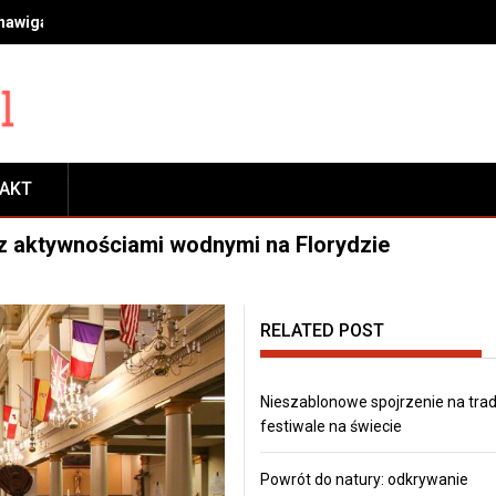
 nawigacja, transport, płatności, rezerwacje i zwiedzanie
TAKT
z aktywnościami wodnymi na Florydzie
RELATED POST
Nieszablonowe spojrzenie na tra
festiwale na świecie
Powrót do natury: odkrywanie