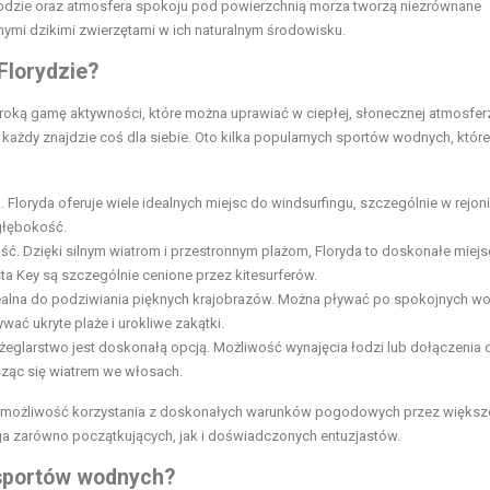
wodzie oraz atmosfera spokoju pod powierzchnią morza tworzą niezrównane
nymi dzikimi zwierzętami w ich naturalnym środowisku.
Florydzie?
eroką gamę aktywności, które można uprawiać w ciepłej, słonecznej atmosfer
każdy znajdzie coś dla siebie. Oto kilka popularnych sportów wodnych, które
. Floryda oferuje wiele idealnych miejsc do windsurfingu, szczególnie w rejon
 głębokość.
ość. Dzięki silnym wiatrom i przestronnym plażom, Floryda to doskonałe miejs
sta Key są szczególnie cenione przez kitesurferów.
idealna do podziwiania pięknych krajobrazów. Można pływać po spokojnych w
wać ukryte plaże i urokliwe zakątki.
 żeglarstwo jest doskonałą opcją. Możliwość wynajęcia łodzi lub dołączenia 
sząc się wiatrem we włosach.
az możliwość korzystania z doskonałych warunków pogodowych przez więks
ąga zarówno początkujących, jak i doświadczonych entuzjastów.
 sportów wodnych?