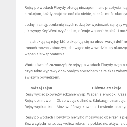
Rejsy po wodach Florydy oferują niezapomniane przeżycia i s
atrakcjom, każdy znajdzie coś dla siebie, a także może skorzys
Jednym z najpopularniejszych rodzajów wycieczek są rejsy wy
jak wyspy Key West czy Sanibel, oferuje wspaniałe plaże i moż
Inną atrakcją są rejsy, które skupiają się na
obserwacji delfi
trasach można zobaczyć je bawiące się w wodzie czy skaczące 
wspaniałe wspomnienia.
Warto również zaznaczyć, że rejsy po wodach Florydy często 
czyni takie wyprawy doskonałym sposobem na relaks i zaba
świeżym powietrzem.
Rodzaj rejsu
Główne atrakcje
Rejsy wycieczkowe
Zwiedzanie wysp. Wspaniałe widoki. Czas 
Rejsy delfinowe
Obserwacja delfinów. Edukacyjne narracje.
Rejsy wędkarskie
Możliwość wędkowania. Łowienie lokalnyc
Rejsy po wodach Florydy to nie tylko możliwość obejrzenia p
Bez względu na to, czy wolisz relaks na pokładzie, aktywną o