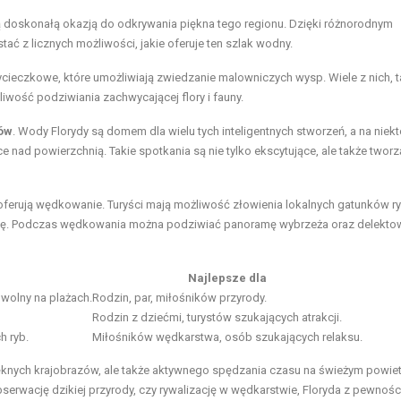
ą doskonałą okazją do odkrywania piękna tego regionu. Dzięki różnorodnym
tać z licznych możliwości, jakie oferuje ten szlak wodny.
cieczkowe, które umożliwiają zwiedzanie malowniczych wysp. Wiele z nich, t
liwość podziwiania zachwycającej flory i fauny.
nów
. Wody Florydy są domem dla wielu tych inteligentnych stworzeń, a na niek
nad powierzchnią. Takie spotkania są nie tylko ekscytujące, ale także tworz
oferują wędkowanie. Turyści mają możliwość złowienia lokalnych gatunków ry
wę. Podczas wędkowania można podziwiać panoramę wybrzeża oraz delekto
Najlepsze dla
wolny na plażach.
Rodzin, par, miłośników przyrody.
Rodzin z dziećmi, turystów szukających atrakcji.
h ryb.
Miłośników wędkarstwa, osób szukających relaksu.
ięknych krajobrazów, ale także aktywnego spędzania czasu na świeżym powiet
bserwację dzikiej przyrody, czy rywalizację w wędkarstwie, Floryda z pewnoś