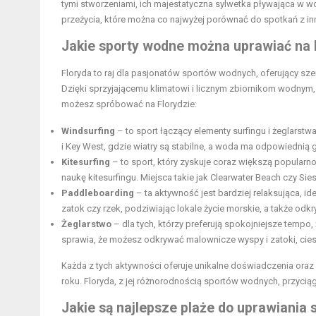
tymi stworzeniami, ich majestatyczna sylwetka pływająca w 
przeżycia, które można co najwyżej porównać do spotkań z in
Jakie sporty wodne można uprawiać na 
Floryda to raj dla pasjonatów sportów wodnych, oferujący sz
Dzięki sprzyjającemu klimatowi i licznym zbiornikom wodnym, 
możesz spróbować na Florydzie:
Windsurfing
– to sport łączący elementy surfingu i żeglarstwa
i Key West, gdzie wiatry są stabilne, a woda ma odpowiednią
Kitesurfing
– to sport, który zyskuje coraz większą popularn
naukę kitesurfingu. Miejsca takie jak Clearwater Beach czy Sie
Paddleboarding
– ta aktywność jest bardziej relaksująca, 
zatok czy rzek, podziwiając lokale życie morskie, a także odkry
Żeglarstwo
– dla tych, którzy preferują spokojniejsze tempo,
sprawia, że możesz odkrywać malownicze wyspy i zatoki, cie
Każda z tych aktywności oferuje unikalne doświadczenia or
roku. Floryda, z jej różnorodnością sportów wodnych, przyci
Jakie są najlepsze plaże do uprawiania