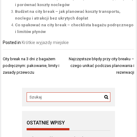
i porównać koszty noclegów
Budżet na city break – jak planować koszty transportu,
noclegu i atrakcji bez ukrytych dopłat
Co spakować na city break – checklista bagażu podręcznego
i limitów płynów
Posted in
Krótkie wyjazdy miejskie
Nawigacja
City break na 3 dni z bagażem
Najczęstsze błędy przy city breaku –
wpisu
podręcznym: pakowanie, limity i
czego unikać podczas planowania i
zasady przewozu
rezerwacji
OSTATNIE WPISY