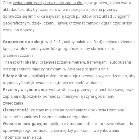
Żeby
zwiedzanie w city breaku nie zamieniło
się w gonitwę, dzień warto
układać tak, aby był czas zarówno na przejścia, jak i na przerwy.
Sprawdza się limit kilku najważniejszych punktów oraz układ „ciągiem”
geograficznym, dzięki czemu łatwiej utrzymać tempo i ograniczyć straty
czasu na dojazdy.
Grupowanie atrakcji:
weź 2–3 (maksymalnie ok. 3–4) miejsca dziennie i
łącz je w bloki tematyczne lub geograficzne, aby skrócić czas
przemieszczania.
Transport lokalny:
przemieszczanie metrem, tramwajami, autobusami
oraz spacerami między punktami w obrębie programu dnia.
Bilety online:
najsilniej oblegane atrakcje rezerwuj z wyprzedzeniem, aby
ograniczyć kolejkowanie i nie „tracić okienek” w planie.
Przerwy w rytmie dnia:
wstaw dłuższą przerwę na lunch lub kawę oraz
zaplanuj odpoczynek pomiędzy intensywniejszymi godzinami
zwiedzania.
Elastyczność:
zostaw miejsce na spontaniczne odkrycia i zamiany
kolejności punktów bez zmieniania całego planu.
Wsparcie nawigacyjne:
aplikacje z mapami offline i przewodnikami do
sprawniejszego poruszania się między punktami i weryfikowania
informacji na miejscu.