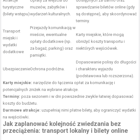
Atrakcje
Opłaty za wejścia do
dostępnych za darmo oraz
turystyczne
muzeów, zabytków i
sprawdzanie biletów online (gdy
(bilety wstępu)
wydarzeń kulturalnych.
są dostępne), aby skoordynować
terminy.
Przejazdy komunikacją w
Transport
mieście, ewentualne
Karty miejskie, które mogą
miejski i
opłaty dodatkowe (np.
obniżyć koszty transportu i
wydatki
za bagaż, parking) oraz
niektórych wejściówek.
dodatkowe
pamiątki.
Dopasowanie polisy do długości
Ubezpieczenie
Ochrona podróżna.
i charakteru wyjazdu
(podstawowa lub rozszerzona).
Karty miejskie:
narzędzie do łączenia opłat za komunikację i
potencjalnych zniżek na wybrane atrakcje.
Terminy:
poza sezonem i w dni powszednie zwykle łatwiej dopasować
koszty do budżetu.
Darmowe atrakcje:
uzupełniaj nimi płatne bilety, aby ograniczyć wydatki
na wejściówki.
Jak zaplanować kolejność zwiedzania bez
przeciążenia: transport lokalny i bilety online