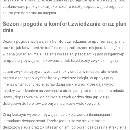
obszarze. W krótkim pobycie działa też podejście oparte o elastyczność:
zaplanowane punkty traktuj jako rdzeń, a resztę dopasowuj do tego, co
akurat jest dostępne na miejscu.
Sezon i pogoda a komfort zwiedzania oraz plan
dnia
Sezon i pogoda wpływają na komfort zwiedzania, tempo realizacji planu
oraz to, jak łatwo będzie trafić na mniej zatłoczone miejsca. Najczęściej
wiosną (kwiecień, maj) i jesienią (wrzesień, październik) jest przyjemniej:
temperatury bywają umiarkowane, a tłok turystyczny zwykle mniejszy.
Latem zwykle przybywa wydarzeń i aktywności w mieście, ale równie
często oznacza to wyższe koszty i większe kolejki. W upały i przy
intensywnym ruchu lepiej sprawdzają się kierunki, które dają wybór
między zwiedzaniem na zewnątrz a atrakcjami pod dachem, albo miasta
łatwo „dopasowalne” do chłodniejszych godzin dnia (np. dzięki
dostępowi do terenów zielonych i punktów widokowych).
Zimą lepszym wyborem bywają miasta kojarzone z iluminacjami i
jarmarkami świątecznymi. Trzeba jednak liczyć się z chłodem i
deszczową aurą oraz z krótszym dniem, co ogranicza czas na atrakcje na