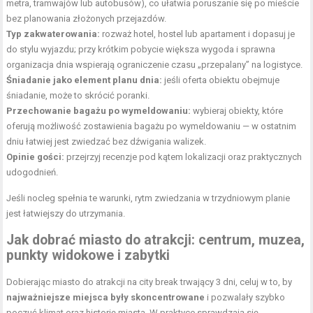
metra, tramwajów lub autobusów), co ułatwia poruszanie się po mieście
bez planowania złożonych przejazdów.
Typ zakwaterowania:
rozważ hotel, hostel lub apartament i dopasuj je
do stylu wyjazdu; przy krótkim pobycie większa wygoda i sprawna
organizacja dnia wspierają ograniczenie czasu „przepalany” na logistyce.
Śniadanie jako element planu dnia:
jeśli oferta obiektu obejmuje
śniadanie, może to skrócić poranki.
Przechowanie bagażu po wymeldowaniu:
wybieraj obiekty, które
oferują możliwość zostawienia bagażu po wymeldowaniu — w ostatnim
dniu łatwiej jest zwiedzać bez dźwigania walizek.
Opinie gości:
przejrzyj recenzje pod kątem lokalizacji oraz praktycznych
udogodnień.
Jeśli nocleg spełnia te warunki, rytm zwiedzania w trzydniowym planie
jest łatwiejszy do utrzymania.
Jak dobrać miasto do atrakcji: centrum, muzea,
punkty widokowe i zabytki
Dobierając miasto do atrakcji na city break trwający 3 dni, celuj w to, by
najważniejsze miejsca były skoncentrowane
i pozwalały szybko
poczuć klimat oraz historię miasta. W praktyce sprawdzają się