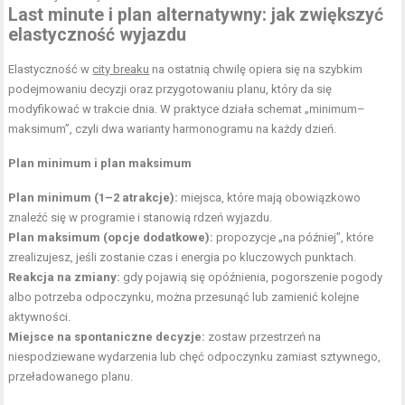
Last minute i plan alternatywny: jak zwiększyć
elastyczność wyjazdu
Elastyczność w
city breaku
na ostatnią chwilę opiera się na szybkim
podejmowaniu decyzji oraz przygotowaniu planu, który da się
modyfikować w trakcie dnia. W praktyce działa schemat „minimum–
maksimum”, czyli dwa warianty harmonogramu na każdy dzień.
Plan minimum i plan maksimum
Plan minimum (1–2 atrakcje):
miejsca, które mają obowiązkowo
znaleźć się w programie i stanowią rdzeń wyjazdu.
Plan maksimum (opcje dodatkowe):
propozycje „na później”, które
zrealizujesz, jeśli zostanie czas i energia po kluczowych punktach.
Reakcja na zmiany:
gdy pojawią się opóźnienia, pogorszenie pogody
albo potrzeba odpoczynku, można przesunąć lub zamienić kolejne
aktywności.
Miejsce na spontaniczne decyzje:
zostaw przestrzeń na
niespodziewane wydarzenia lub chęć odpoczynku zamiast sztywnego,
przeładowanego planu.