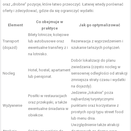
oraz „drobne” pozycje, które łatwo przeoczyć. Łatwiej wtedy porównać
oferty i zdecydować, gdzie da się ograniczyć wydatki.
Co obejmuje w
Element
Jak go optymalizować
praktyce
Bilety lotnicze, kolejowe
Transport
lub autobusowe oraz
Rezerwacja z wyprzedzeniem i
(dojazd)
ewentualne transfery z i
szukanie tańszych połączeń.
na lotnisko.
Dobór lokalizacji do planu
zwiedzania (często nocleg w
Hotel, hostel, apartament
Nocleg
sensownej odległości od atrakcji
lub pensjonat.
zmniejsza straty czasu i wydatki
na dojazdy).
Jedzenie „lokalnie” poza
Posiłki w restauracjach
najbardziej turystycznymi
oraz przekąski, a także
Wyżywienie
punktami oraz korzystanie z
ewentualne śniadania w
prostych opcji typu street food
obiekcie.
lub menu dnia.
Uwzględnienie także atrakcji