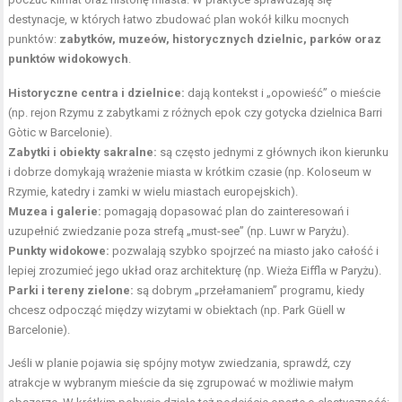
destynacje, w których łatwo zbudować plan wokół kilku mocnych
punktów:
zabytków, muzeów, historycznych dzielnic, parków oraz
punktów widokowych
.
Historyczne centra i dzielnice:
dają kontekst i „opowieść” o mieście
(np. rejon Rzymu z zabytkami z różnych epok czy gotycka dzielnica Barri
Gòtic w Barcelonie).
Zabytki i obiekty sakralne:
są często jednymi z głównych ikon kierunku
i dobrze domykają wrażenie miasta w krótkim czasie (np. Koloseum w
Rzymie, katedry i zamki w wielu miastach europejskich).
Muzea i galerie:
pomagają dopasować plan do zainteresowań i
uzupełnić zwiedzanie poza strefą „must-see” (np. Luwr w Paryżu).
Punkty widokowe:
pozwalają szybko spojrzeć na miasto jako całość i
lepiej zrozumieć jego układ oraz architekturę (np. Wieża Eiffla w Paryżu).
Parki i tereny zielone:
są dobrym „przełamaniem” programu, kiedy
chcesz odpocząć między wizytami w obiektach (np. Park Güell w
Barcelonie).
Jeśli w planie pojawia się spójny motyw zwiedzania, sprawdź, czy
atrakcje w wybranym mieście da się zgrupować w możliwie małym