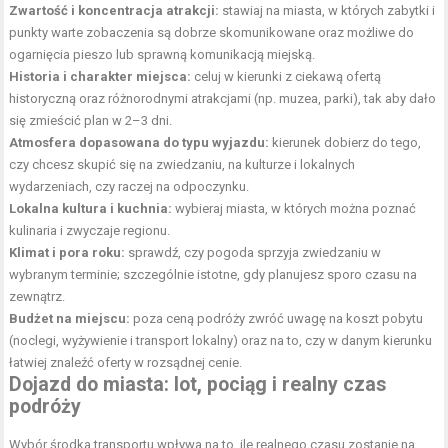
Zwartość i koncentracja atrakcji:
stawiaj na miasta, w których zabytki i
punkty warte zobaczenia są dobrze skomunikowane oraz możliwe do
ogarnięcia pieszo lub sprawną komunikacją miejską.
Historia i charakter miejsca:
celuj w kierunki z ciekawą ofertą
historyczną oraz różnorodnymi atrakcjami (np. muzea, parki), tak aby dało
się zmieścić plan w 2–3 dni.
Atmosfera dopasowana do typu wyjazdu:
kierunek dobierz do tego,
czy chcesz skupić się na zwiedzaniu, na kulturze i lokalnych
wydarzeniach, czy raczej na odpoczynku.
Lokalna kultura i kuchnia:
wybieraj miasta, w których można poznać
kulinaria i zwyczaje regionu.
Klimat i pora roku:
sprawdź, czy pogoda sprzyja zwiedzaniu w
wybranym terminie; szczególnie istotne, gdy planujesz sporo czasu na
zewnątrz.
Budżet na miejscu:
poza ceną podróży zwróć uwagę na koszt pobytu
(noclegi, wyżywienie i transport lokalny) oraz na to, czy w danym kierunku
łatwiej znaleźć oferty w rozsądnej cenie.
Dojazd do miasta: lot, pociąg i realny czas
podróży
Wybór środka transportu wpływa na to, ile realnego czasu zostanie na