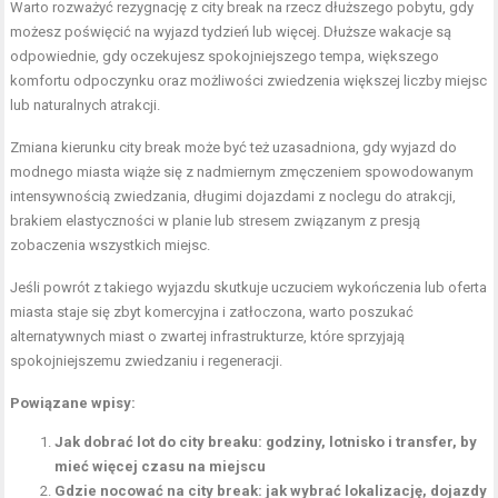
Warto rozważyć rezygnację z city break na rzecz dłuższego pobytu, gdy
możesz poświęcić na wyjazd tydzień lub więcej. Dłuższe wakacje są
odpowiednie, gdy oczekujesz spokojniejszego tempa, większego
komfortu odpoczynku oraz możliwości zwiedzenia większej liczby miejsc
lub naturalnych atrakcji.
Zmiana kierunku city break może być też uzasadniona, gdy wyjazd do
modnego miasta wiąże się z nadmiernym zmęczeniem spowodowanym
intensywnością zwiedzania, długimi dojazdami z noclegu do atrakcji,
brakiem elastyczności w planie lub stresem związanym z presją
zobaczenia wszystkich miejsc.
Jeśli powrót z takiego wyjazdu skutkuje uczuciem wykończenia lub oferta
miasta staje się zbyt komercyjna i zatłoczona, warto poszukać
alternatywnych miast o zwartej infrastrukturze, które sprzyjają
spokojniejszemu zwiedzaniu i regeneracji.
Powiązane wpisy:
Jak dobrać lot do city breaku: godziny, lotnisko i transfer, by
mieć więcej czasu na miejscu
Gdzie nocować na city break: jak wybrać lokalizację, dojazdy