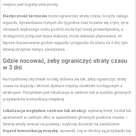
miejscu jest logistycznie prosty.
Elastyczność terminów
może ograniczać straty czasu i koszty całego
wyjazdu. Sprawdzanie różnych dni tygodnia oraz liczenie się z tym, że w
okresach większego ruchu podróż może być mniej przewidywalna, a
dostępność połączeń bywa słabsza, może ułatwiać planowanie. Im
lepsze dopasowanie godzin wyjazdu i przyjazdu do planu na 3 dni, tym
łatwiej utrzymać tempo zwiedzania.
Gdzie nocować, żeby ograniczyć straty czasu
w 3 dni
Na trzydniowy city break nocleg dobiera się tak, żeby ograniczyć straty
czasu na dojazdy i skrócić dystans między obiektem noclegowym a
atrakcjami. Priorytetem jest lokalizacja w centrum lub w pobliżu głównych
przystanków komunikacji miejskiej.
Lokalizacja względem centrum lub atrakcji:
wybieraj hotel, hostel lub
apartament w centrum albo w sąsiedztwie głównych punktów miasta —
łatwiej wtedy wracać na przerwy i szybciej docierać na zwiedzanie.
Dojazd komunikacją miejską:
sprawdź, czy w okolicy są przystanki (np.