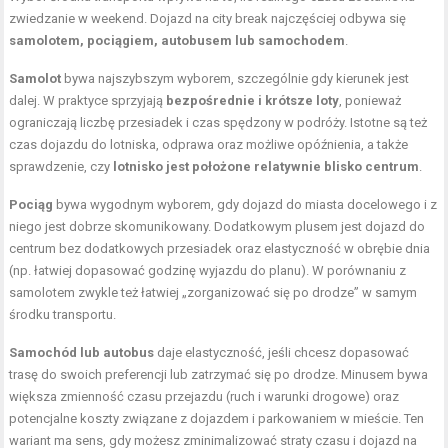
zwiedzanie w weekend. Dojazd na city break najczęściej odbywa się
samolotem, pociągiem, autobusem lub samochodem
.
Samolot
bywa najszybszym wyborem, szczególnie gdy kierunek jest
dalej. W praktyce sprzyjają
bezpośrednie i krótsze loty
, ponieważ
ograniczają liczbę przesiadek i czas spędzony w podróży. Istotne są też
czas dojazdu do lotniska, odprawa oraz możliwe opóźnienia, a także
sprawdzenie, czy
lotnisko jest położone relatywnie blisko centrum
.
Pociąg
bywa wygodnym wyborem, gdy dojazd do miasta docelowego i z
niego jest dobrze skomunikowany. Dodatkowym plusem jest dojazd do
centrum bez dodatkowych przesiadek oraz elastyczność w obrębie dnia
(np. łatwiej dopasować godzinę wyjazdu do planu). W porównaniu z
samolotem zwykle też łatwiej „zorganizować się po drodze” w samym
środku transportu.
Samochód lub autobus
daje elastyczność, jeśli chcesz dopasować
trasę do swoich preferencji lub zatrzymać się po drodze. Minusem bywa
większa zmienność czasu przejazdu (ruch i warunki drogowe) oraz
potencjalne koszty związane z dojazdem i parkowaniem w mieście. Ten
wariant ma sens, gdy możesz zminimalizować straty czasu i dojazd na