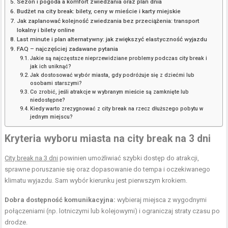
Sezon i pogoda a komfort zwiedzania oraz plan dnia
Budżet na city break: bilety, ceny w mieście i karty miejskie
Jak zaplanować kolejność zwiedzania bez przeciążenia: transport
lokalny i bilety online
Last minute i plan alternatywny: jak zwiększyć elastyczność wyjazdu
FAQ – najczęściej zadawane pytania
Jakie są najczęstsze nieprzewidziane problemy podczas city break i
jak ich uniknąć?
Jak dostosować wybór miasta, gdy podróżuje się z dziećmi lub
osobami starszymi?
Co zrobić, jeśli atrakcje w wybranym mieście są zamknięte lub
niedostępne?
Kiedy warto zrezygnować z city break na rzecz dłuższego pobytu w
jednym miejscu?
Kryteria wyboru
miasta na city break
na 3 dni
City break na 3 dni
powinien umożliwiać szybki dostęp do atrakcji,
sprawne poruszanie się oraz dopasowanie do tempa i oczekiwanego
klimatu wyjazdu. Sam wybór kierunku jest pierwszym krokiem.
Dobra dostępność komunikacyjna:
wybieraj miejsca z wygodnymi
połączeniami (np. lotniczymi lub kolejowymi) i ograniczaj straty czasu po
drodze.