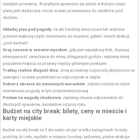
świeżym powietrzu. W praktyce sprawdza się układ, w którym część
planu jest elastyczna i może zostać przeniesiona do obiektów pod
dachem.
Układaj plan pod pogodę:
na dni bardziej deszczowe lub wietrzne
przesuń większą część zwiedzania do muzeów, galerii i innych atrakcji
„pod dachem”.
Graj czasem w sezonie wysokim:
gdy jest największy tłok, dopasuj
intensywność zwiedzania do mniej obleganych godzin i wybieraj mniej
popularne miejsca na przerwy między głównymi punktami.
Traktuj realnie długość dnia:
zimą wcześniej rozpocznij aktywności na
zewnątrz i zostaw przestrzeń na odpoczynek w cieple.
Dobierz ubranie do zmiennych warunków:
zabierz odzież na różne
scenariusze pogody, w tym przeciwdeszczową.
Postaw na wygodę chodzenia:
zaplanuj obuwie odpowiednie do
dłuższych spacerów, niezależnie od pory roku.
Budżet na city break: bilety, ceny w mieście i
karty miejskie
Budżet na city break na 3 dni warto ułożyć w kilku kategoriach: koszty
podróży do celu, wydatki w miejscu (nocleg i jedzenie), płatne atrakcje