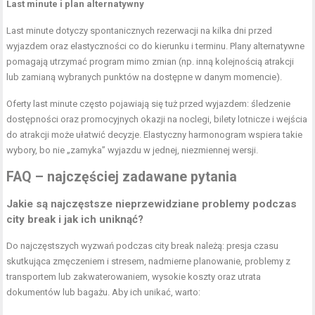
Last minute i plan alternatywny
Last minute dotyczy spontanicznych rezerwacji na kilka dni przed
wyjazdem oraz elastyczności co do kierunku i terminu. Plany alternatywne
pomagają utrzymać program mimo zmian (np. inną kolejnością atrakcji
lub zamianą wybranych punktów na dostępne w danym momencie).
Oferty last minute często pojawiają się tuż przed wyjazdem: śledzenie
dostępności oraz promocyjnych okazji na noclegi, bilety lotnicze i wejścia
do atrakcji może ułatwić decyzje. Elastyczny harmonogram wspiera takie
wybory, bo nie „zamyka” wyjazdu w jednej, niezmiennej wersji.
FAQ – najczęściej zadawane pytania
Jakie są najczęstsze nieprzewidziane problemy podczas
city break i jak ich uniknąć?
Do najczęstszych wyzwań podczas city break należą: presja czasu
skutkująca zmęczeniem i stresem, nadmierne planowanie, problemy z
transportem lub zakwaterowaniem, wysokie koszty oraz utrata
dokumentów lub bagażu. Aby ich unikać, warto: