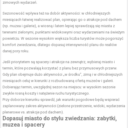
zimowych wydarzeń.
Sezonowość wpływa też na dobór aktywności: w chłodniejszych
miesiącach łatwiej realizować plan, opierając go o atrakcje pod dachem
(np. muzea i galerie), a wiosną i latem lepiej sprawdzają się miasta z
terenami zielonymi, punktami widokowymi oraz wydarzeniami na świeżym
powietrzu. W sezonie wysokim większa liczba turystów może pogorszyć
komfort zwiedzania, dlatego dopasuj intensywność planu do realiów
danej pory roku.
Jeśli priorytetem są spacery i atrakcje na zewnątrz, wybieraj miasto i
termin, które pozwalają korzystać z planu bez przymusowych przerw.
Gdy plan obejmuje dużo aktywności „w środku”, zimą i w chłodniejszych
miesiącach celuj w kierunki z rozbudowaną ofertą muzeów i galerii.
Dobierając termin, uwzględnij sezon na miejscu: w wysokim sezonie
zwykle rosną koszty i natężenie ruchu turystycznego.
Przy doborze kierunku sprawdź, jak warunki pogodowe będą wspierać
zaplanowany zakres aktywności (zielone przestrzenie, widoki, wydarzenia
plenerowe vs. atrakcje pod dachem).
Dopasuj miasto do stylu zwiedzania: zabytki,
muzea i spacery