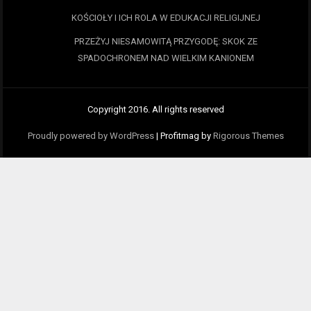
KOŚCIOŁY I ICH ROLA W EDUKACJI RELIGIJNEJ
PRZEŻYJ NIESAMOWITĄ PRZYGODĘ: SKOK ZE
SPADOCHRONEM NAD WIELKIM KANIONEM
Copyright 2016. All rights reserved
Proudly powered by WordPress
|
Profitmag by
Rigorous Themes