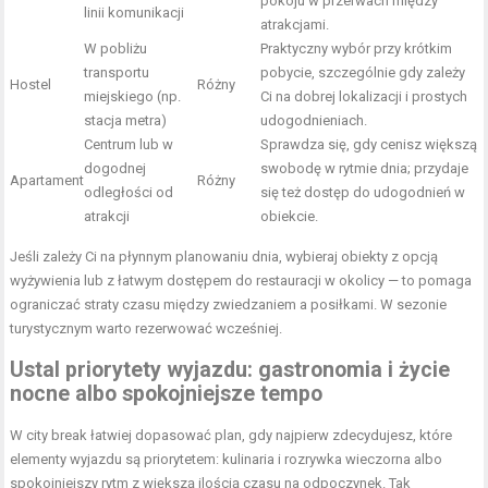
pokoju w przerwach między
linii komunikacji
atrakcjami.
W pobliżu
Praktyczny wybór przy krótkim
transportu
pobycie, szczególnie gdy zależy
Hostel
Różny
miejskiego (np.
Ci na dobrej lokalizacji i prostych
stacja metra)
udogodnieniach.
Centrum lub w
Sprawdza się, gdy cenisz większą
dogodnej
swobodę w rytmie dnia; przydaje
Apartament
Różny
odległości od
się też dostęp do udogodnień w
atrakcji
obiekcie.
Jeśli zależy Ci na płynnym planowaniu dnia, wybieraj obiekty z opcją
wyżywienia lub z łatwym dostępem do restauracji w okolicy — to pomaga
ograniczać straty czasu między zwiedzaniem a posiłkami. W sezonie
turystycznym warto rezerwować wcześniej.
Ustal priorytety wyjazdu: gastronomia i życie
nocne albo spokojniejsze tempo
W city break łatwiej dopasować plan, gdy najpierw zdecydujesz, które
elementy wyjazdu są priorytetem: kulinaria i rozrywka wieczorna albo
spokojniejszy rytm z większą ilością czasu na odpoczynek. Tak