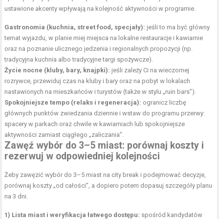
ustawione akcenty wpływają na kolejność aktywności w programie.
Gastronomia (kuchnia, street food, specjały):
jeśli to ma być główny
temat wyjazdu, w planie miej miejsca na lokalne restauracje i kawiarnie
oraz na poznanie ulicznego jedzenia i regionalnych propozycji (np.
tradycyjna kuchnia albo tradycyjne targi spożywcze).
Życie nocne (kluby, bary, knajpki):
jeśli zależy Ci na wieczornej
rozrywce, przewiduj czas na kluby i bary oraz na pobyt w lokalach
nastawionych na mieszkańców i turystów (także w stylu „ruin bars”).
Spokojniejsze tempo (relaks i regeneracja):
ogranicz liczbę
głównych punktów zwiedzania dziennie i wstaw do programu przerwy:
spacery w parkach oraz chwile w kawiarniach lub spokojniejsze
aktywności zamiast ciągłego „zaliczania”.
Zawęź wybór do 3–5 miast: porównaj koszty i
rezerwuj w odpowiedniej kolejności
Żeby zawęzić wybór do 3–5 miast na city break i podejmować decyzje,
porównaj koszty „od całości”, a dopiero potem dopasuj szczegóły planu
na 3 dni.
1) Lista miast i weryfikacja łatwego dostępu:
spośród kandydatów