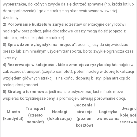
wybierz takie, do których zwykle da się dotrzeć sprawnie (np. krótki lot lub
dobre połączenia) i gdzie atrakcje są skoncentrowane w zwartej
dzielnicy.
2) Porównanie budżetu w zarysie:
zestaw orientacyjne ceny lotów i
noclegów oraz policz, jakie dodatkowe koszty mogą dojść (dojazd z
lotniska, jedzenie i płatne atrakcje).
3) Sprawdzenie „logistyki na miejscu”:
oceniaj, czy da się zwiedzać
pieszo lub z minimalnym użyciem transportu, bo to zwykle ogranicza czas
i koszty.
4) Rezerwacje w kolejności, która zmniejsza ryzyko dopłat:
najpierw
zabezpiecz transport (często samolot), potem nocleg w dobrej lokalizacji
względem głównych atrakcji, a na końcu dopasuj bilety i plan atrakcji do
realnej dostępności.
5) Strategia terminowa:
jeśli masz elastyczność, last minute może
wspierać korzystniejsze ceny, a promocje ułatwiają porównanie opcji.
Jedzenie i
Transport
Uwagi 
Miasto
Noclegi
atrakcje
Logistyka
(często
kolejnoś
(kandydat)
(lokalizacja)
(poziom
zwiedzania
samolot)
rezerwac
kosztów)