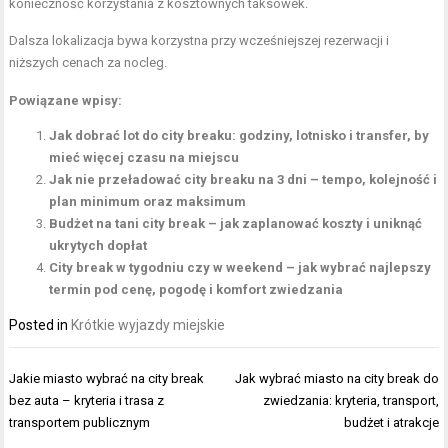
konieczność korzystania z kosztownych taksówek.
Dalsza lokalizacja bywa korzystna przy wcześniejszej rezerwacji i
niższych cenach za nocleg.
Powiązane wpisy:
Jak dobrać lot do city breaku: godziny, lotnisko i transfer, by
mieć więcej czasu na miejscu
Jak nie przeładować city breaku na 3 dni – tempo, kolejność i
plan minimum oraz maksimum
Budżet na tani city break – jak zaplanować koszty i uniknąć
ukrytych dopłat
City break w tygodniu czy w weekend – jak wybrać najlepszy
termin pod cenę, pogodę i komfort zwiedzania
Posted in
Krótkie wyjazdy miejskie
Nawigacja
Jakie miasto wybrać na city break
Jak wybrać miasto na city break do
wpisu
bez auta – kryteria i trasa z
zwiedzania: kryteria, transport,
transportem publicznym
budżet i atrakcje