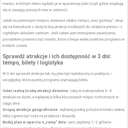
miasto, w którym łatwo wpleść je w spacerowy plan (czyli gdzie znajdują
się w zasięgu pieszych tras w centrum).
Jeżeli na pierwszym miejscu stawiasz relaks i tempo „bez gonitwy”, skup
się na kierunkach z dużą liczbą atrakcji możliwych do obejścia pieszo i z
czytelnym układem centrum. Jeśli celem jest intensywne zwiedzanie,
priorytetem powinno być miasto, które oferuje wiele punktów programu w
krótkim czasie.
Sprawdź atrakcje i ich dostępność w 3 dni:
tempo, bilety i logistyka
W 3 dni sprawdź atrakcje tak, by plan był realistyczny w praktyce, i
uwzględnij, które punkty programu wymagają biletu.
Ustal realną liczbę atrakcji dziennie:
celuj w maksymalnie 3–4
atrakcje na dzień, a najlepiej w kilka kluczowych miejsc rozłożonych w
ciągu dnia.
Grupuj atrakcje geograficznie:
wybieraj punkty położone blisko siebie,
żeby ograniczyć czas na przejścia i dojazdy.
Buduj plan w oparciu o „ramy” dnia:
rano zaplanuj 1–2 główne