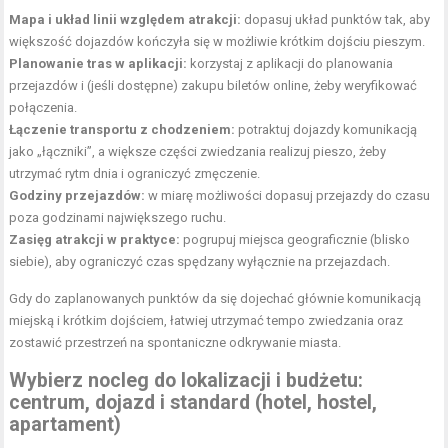
Mapa i układ linii względem atrakcji:
dopasuj układ punktów tak, aby
większość dojazdów kończyła się w możliwie krótkim dojściu pieszym.
Planowanie tras w aplikacji:
korzystaj z aplikacji do planowania
przejazdów i (jeśli dostępne) zakupu biletów online, żeby weryfikować
połączenia.
Łączenie transportu z chodzeniem:
potraktuj dojazdy komunikacją
jako „łączniki”, a większe części zwiedzania realizuj pieszo, żeby
utrzymać rytm dnia i ograniczyć zmęczenie.
Godziny przejazdów:
w miarę możliwości dopasuj przejazdy do czasu
poza godzinami największego ruchu.
Zasięg atrakcji w praktyce:
pogrupuj miejsca geograficznie (blisko
siebie), aby ograniczyć czas spędzany wyłącznie na przejazdach.
Gdy do zaplanowanych punktów da się dojechać głównie komunikacją
miejską i krótkim dojściem, łatwiej utrzymać tempo zwiedzania oraz
zostawić przestrzeń na spontaniczne odkrywanie miasta.
Wybierz nocleg do lokalizacji i budżetu:
centrum, dojazd i standard (hotel, hostel,
apartament)