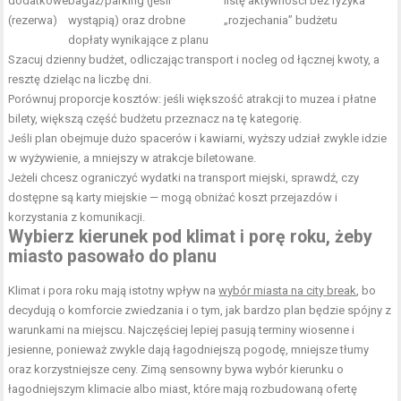
dodatkowe
bagaż/parking (jeśli
listę aktywności bez ryzyka
(rezerwa)
wystąpią) oraz drobne
„rozjechania” budżetu
dopłaty wynikające z planu
Szacuj dzienny budżet, odliczając transport i nocleg od łącznej kwoty, a
resztę dzieląc na liczbę dni.
Porównuj proporcje kosztów: jeśli większość atrakcji to muzea i płatne
bilety, większą część budżetu przeznacz na tę kategorię.
Jeśli plan obejmuje dużo spacerów i kawiarni, wyższy udział zwykle idzie
w wyżywienie, a mniejszy w atrakcje biletowane.
Jeżeli chcesz ograniczyć wydatki na transport miejski, sprawdź, czy
dostępne są karty miejskie — mogą obniżać koszt przejazdów i
korzystania z komunikacji.
Wybierz kierunek pod klimat i porę roku, żeby
miasto pasowało do planu
Klimat i pora roku mają istotny wpływ na
wybór miasta na city break
, bo
decydują o komforcie zwiedzania i o tym, jak bardzo plan będzie spójny z
warunkami na miejscu. Najczęściej lepiej pasują terminy wiosenne i
jesienne, ponieważ zwykle dają łagodniejszą pogodę, mniejsze tłumy
oraz korzystniejsze ceny. Zimą sensowny bywa wybór kierunku o
łagodniejszym klimacie albo miast, które mają rozbudowaną ofertę