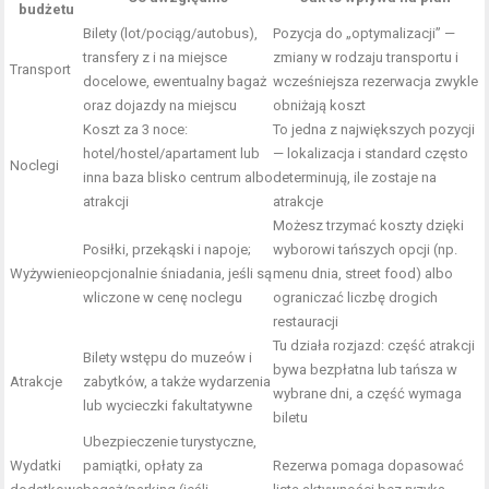
budżetu
Bilety (lot/pociąg/autobus),
Pozycja do „optymalizacji” —
transfery z i na miejsce
zmiany w rodzaju transportu i
Transport
docelowe, ewentualny bagaż
wcześniejsza rezerwacja zwykle
oraz dojazdy na miejscu
obniżają koszt
Koszt za 3 noce:
To jedna z największych pozycji
hotel/hostel/apartament lub
— lokalizacja i standard często
Noclegi
inna baza blisko centrum albo
determinują, ile zostaje na
atrakcji
atrakcje
Możesz trzymać koszty dzięki
Posiłki, przekąski i napoje;
wyborowi tańszych opcji (np.
Wyżywienie
opcjonalnie śniadania, jeśli są
menu dnia, street food) albo
wliczone w cenę noclegu
ograniczać liczbę drogich
restauracji
Tu działa rozjazd: część atrakcji
Bilety wstępu do muzeów i
bywa bezpłatna lub tańsza w
Atrakcje
zabytków, a także wydarzenia
wybrane dni, a część wymaga
lub wycieczki fakultatywne
biletu
Ubezpieczenie turystyczne,
Wydatki
pamiątki, opłaty za
Rezerwa pomaga dopasować