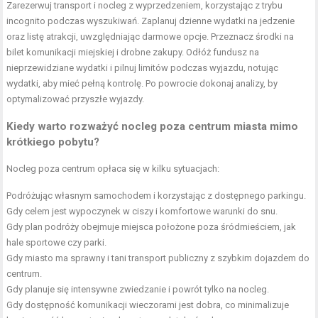
Zarezerwuj transport i nocleg z wyprzedzeniem, korzystając z trybu
incognito podczas wyszukiwań. Zaplanuj dzienne wydatki na jedzenie
oraz listę atrakcji, uwzględniając darmowe opcje. Przeznacz środki na
bilet komunikacji miejskiej i drobne zakupy. Odłóż fundusz na
nieprzewidziane wydatki i pilnuj limitów podczas wyjazdu, notując
wydatki, aby mieć pełną kontrolę. Po powrocie dokonaj analizy, by
optymalizować przyszłe wyjazdy.
Kiedy warto rozważyć nocleg poza centrum miasta mimo
krótkiego pobytu?
Nocleg poza centrum opłaca się w kilku sytuacjach:
Podróżując własnym samochodem i korzystając z dostępnego parkingu.
Gdy celem jest wypoczynek w ciszy i komfortowe warunki do snu.
Gdy plan podróży obejmuje miejsca położone poza śródmieściem, jak
hale sportowe czy parki.
Gdy miasto ma sprawny i tani transport publiczny z szybkim dojazdem do
centrum.
Gdy planuje się intensywne zwiedzanie i powrót tylko na nocleg.
Gdy dostępność komunikacji wieczorami jest dobra, co minimalizuje