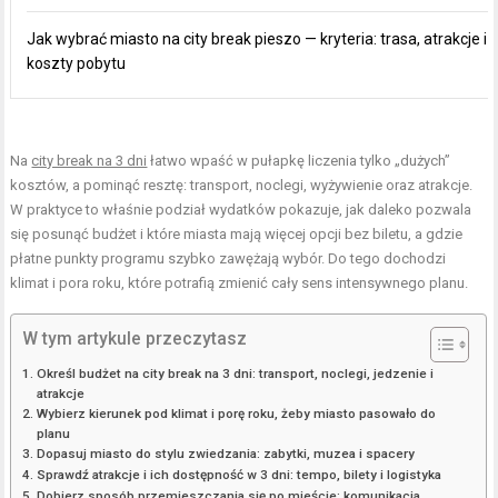
Jak wybrać miasto na city break pieszo — kryteria: trasa, atrakcje i
koszty pobytu
Na
city break na 3 dni
łatwo wpaść w pułapkę liczenia tylko „dużych”
kosztów, a pominąć resztę: transport, noclegi, wyżywienie oraz atrakcje.
W praktyce to właśnie podział wydatków pokazuje, jak daleko pozwala
się posunąć budżet i które miasta mają więcej opcji bez biletu, a gdzie
płatne punkty programu szybko zawężają wybór. Do tego dochodzi
klimat i pora roku, które potrafią zmienić cały sens intensywnego planu.
W tym artykule przeczytasz
Określ budżet na city break na 3 dni: transport, noclegi, jedzenie i
atrakcje
Wybierz kierunek pod klimat i porę roku, żeby miasto pasowało do
planu
Dopasuj miasto do stylu zwiedzania: zabytki, muzea i spacery
Sprawdź atrakcje i ich dostępność w 3 dni: tempo, bilety i logistyka
Dobierz sposób przemieszczania się po mieście: komunikacja