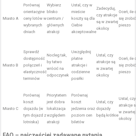
Porównaj
Wybierz
Ustal, czy w
Zadecyduj,
orientacyjne
blisko
mieście
Oceń, ile 
czy atrakcje
Miasto A
ceny lotów w
centrum /
koszty są dla
się zrobi
są w zwartej
wybranych
głównych
Ciebie
pieszo
okolicy
dniach
atrakcji
akceptowalne
Sprawdź
Uwzględnij
Nocleg tak,
Ustal, czy
dostępność
płatne
Oceń, ile 
by łatwo
atrakcje są
Miasto B
połączeń i
atrakcje i
się zrobi
wrócić na
w zwartej
elastyczność
codzienne
pieszo
odpoczynek
okolicy
terminów
posiłki
Porównaj
Priorytetem
Porównaj
Ustal, czy
koszt
jest dobra
koszt
Ustal, czy
atrakcje 
Miasto C
dojazdu (w
lokalizacja
jedzenia oraz
dojazdy
w zwartej
tym dojazd z
względem
poziom cen
będą krótkie
okolicy
lotniska)
atrakcji
biletów
FAQ – najczęściej zadawane pytania