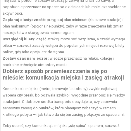
miejsca, w południe zostaw dłuższą przerwę na lunch lub kawę, a
popołudnie przeznacz na spacer po dzielnicach lub mniej czasochłonne
aktywności.
Zaplanuj elastyczność:
przygotuj plan minimum (kluczowe atrakcje) i
plan maksimum (opcjonalne punkty), żeby w razie zmęczenia lub zmian
nastroju łatwo skorygować harmonogram.
Uwzględnij bilety:
część atrakcji może być bezpłatna, a część wymaga
biletu — sprawdź zasady wstępu do popularnych miejsc i rezerwuj bilety
online, gdy taka opcja jest dostępna.
Zostaw czas na wieczór:
wieczór przeznacz na relaks, kolację i
spokojne chłonięcie atmosfery miasta.
Dobierz sposób przemieszczania się po
mieście: komunikacja miejska i zasięg atrakcji
Komunikacja miejska (metro, tramwaje i autobusy) zwykle najłatwiej
wspiera city break, bo pozwala szybko i wygodnie przenosić się między
atrakcjami. O doborze środka transportu decyduje to, czy zapewnia
sensowny zasięg do punktów, które planujesz zobaczyć w ramach
krótkiego pobytu — i jak łatwo da się ten zasięg połączyć ze spacerami.
Żeby ocenić, czy komunikacja miejska „się spina” z planem, sprawdź: