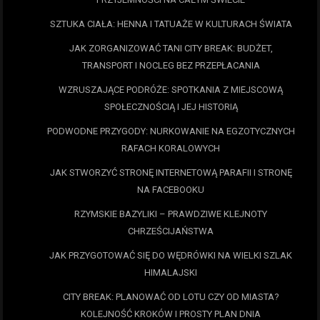
SZTUKA CIAŁA: HENNA I TATUAŻE W KULTURACH ŚWIATA
JAK ZORGANIZOWAĆ TANI CITY BREAK: BUDŻET,
TRANSPORT I NOCLEG BEZ PRZEPŁACANIA
WZRUSZAJĄCE PODRÓŻE: SPOTKANIA Z MIEJSCOWĄ
SPOŁECZNOŚCIĄ I JEJ HISTORIĄ
PODWODNE PRZYGODY: NURKOWANIE NA EGZOTYCZNYCH
RAFACH KORALOWYCH
JAK STWORZYĆ STRONĘ INTERNETOWĄ PARAFII I STRONĘ
NA FACEBOOKU
RZYMSKIE BAZYLIKI – PRAWDZIWE KLEJNOTY
CHRZEŚCIJAŃSTWA
JAK PRZYGOTOWAĆ SIĘ DO WĘDRÓWKI NA WIELKI SZLAK
HIMALAJSKI
CITY BREAK: PLANOWAĆ OD LOTU CZY OD MIASTA?
KOLEJNOŚĆ KROKÓW I PROSTY PLAN DNIA