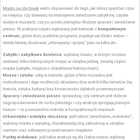
Miasto na city break
warto dopasować do tego, jak lubisz spędzać czas
na miejscu: czy stawiasz na intensywne zwiedzanie zabytków, częste
wizyty w muzeach, czy po prostu planujesz dłuższe spacery i zwiedzanie
pieszo. W praktyce często wybierany jest kierunek z
kompaktowym
centrum
, gdzie dużo punktów programu znajduje się blisko siebie —
wtedy łatwiej zbudować „intensywny i spójny” plan na kilka dni.
Zabytki i zabytkowe dzielnice:
wybieraj miasto, w którym możesz
zestawić kilka historycznych miejsc w obrębie jednej, zwartej części
miasta (zabytki, miejsca o charakterze historycznym).
Muzea i sztuka:
celuj w kierunki, gdzie oferta muzealna jest
rozbudowana i daje możliwość układania dnia wokół kilku tematów (np.
historia, sztuka, kultura) bez konieczności dalekich przemieszczeń.
Spacery i zwiedzanie pieszo:
sprawdzaj, czy centrum jest dobrze
zagospodarowane do ruchu pieszego i czy atrakcje sprzyjają pieszym
trasom — to powszechna metoda w kompaktowych miastach.
Urbanistyka i estetyka otoczenia:
jeśli lubisz zwiedzanie „widokami”,
wybieraj miasta z wyraźną, charakterystyczną zabudową w obrębie
centrum oraz ciekawymi przestrzeniami miejskimi.
Punkty widokowe:
jeśli takie atrakcje są dla Ciebie ważne, wybieraj