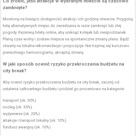
Co zrobić, jeśli atrakcje w wybranym mieście są czasowo
zamknięte?
Monitoruj na bieżąco dostępność atrakcji i ich godziny otwarcia. Przygotuj
listę alternatywnych miejsc do zwiedzania w razie zamknięć lub złej
pogody. Rezerwuj bilety online, aby uniknąć kolejek lub niespodzianek.
Planuj czas wolny i zostaw miejsce na spontaniczne zmiany planu. Bądź
otwarty na lokalne rekomendacje i propozycje. Nie trzymaj się kurczowo
pierwotnego harmonogramu, akceptuj zmiany.
W jaki sposób ocenić ryzyko przekroczenia budżetu na
city break?
Aby ocenić ryzyko przekroczenia budżetu na city break, zacznij od
ustalenia całkowitego budżetu i podziel go procentowo na kategorie:
transport (ok. 30%)
nocleg (ok. 35%)
wyżywienie (ok. 20%)
atrakcje i transport lokalny (ok. 10%)
fundusz awaryjny (ok. 10%)