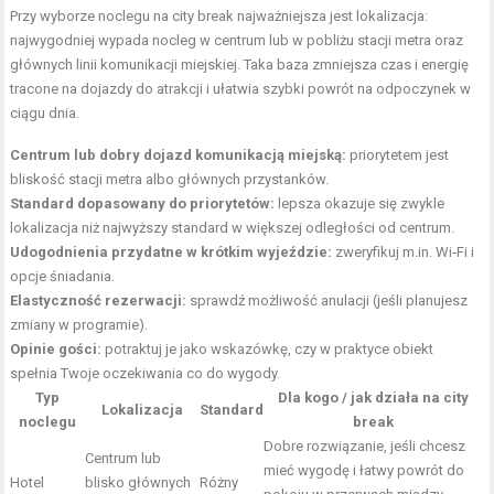
Przy wyborze noclegu na city break najważniejsza jest lokalizacja:
najwygodniej wypada nocleg w centrum lub w pobliżu stacji metra oraz
głównych linii komunikacji miejskiej. Taka baza zmniejsza czas i energię
tracone na dojazdy do atrakcji i ułatwia szybki powrót na odpoczynek w
ciągu dnia.
Centrum lub dobry dojazd komunikacją miejską:
priorytetem jest
bliskość stacji metra albo głównych przystanków.
Standard dopasowany do priorytetów:
lepsza okazuje się zwykle
lokalizacja niż najwyższy standard w większej odległości od centrum.
Udogodnienia przydatne w krótkim wyjeździe:
zweryfikuj m.in. Wi‑Fi i
opcje śniadania.
Elastyczność rezerwacji:
sprawdź możliwość anulacji (jeśli planujesz
zmiany w programie).
Opinie gości:
potraktuj je jako wskazówkę, czy w praktyce obiekt
spełnia Twoje oczekiwania co do wygody.
Typ
Dla kogo / jak działa na city
Lokalizacja
Standard
noclegu
break
Dobre rozwiązanie, jeśli chcesz
Centrum lub
mieć wygodę i łatwy powrót do
Hotel
blisko głównych
Różny