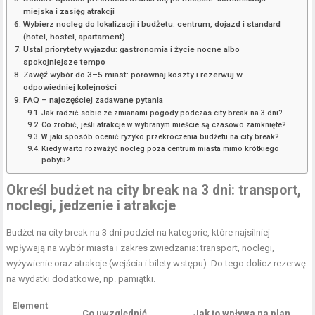
miejska i zasięg atrakcji
Wybierz nocleg do lokalizacji i budżetu: centrum, dojazd i standard
(hotel, hostel, apartament)
Ustal priorytety wyjazdu: gastronomia i życie nocne albo
spokojniejsze tempo
Zawęź wybór do 3–5 miast: porównaj koszty i rezerwuj w
odpowiedniej kolejności
FAQ – najczęściej zadawane pytania
Jak radzić sobie ze zmianami pogody podczas city break na 3 dni?
Co zrobić, jeśli atrakcje w wybranym mieście są czasowo zamknięte?
W jaki sposób ocenić ryzyko przekroczenia budżetu na city break?
Kiedy warto rozważyć nocleg poza centrum miasta mimo krótkiego
pobytu?
Określ budżet na city break na 3 dni: transport,
noclegi, jedzenie i atrakcje
Budżet na city break na 3 dni podziel na kategorie, które najsilniej
wpływają na wybór miasta i zakres zwiedzania: transport, noclegi,
wyżywienie oraz atrakcje (wejścia i bilety wstępu). Do tego dolicz rezerwę
na wydatki dodatkowe, np. pamiątki.
Element
Co uwzględnić
Jak to wpływa na plan