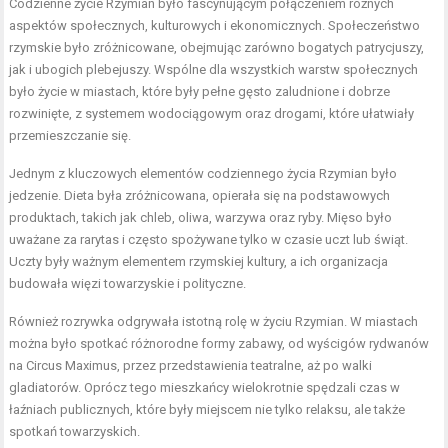
Codzienne życie Rzymian było fascynującym połączeniem różnych
aspektów społecznych, kulturowych i ekonomicznych. Społeczeństwo
rzymskie było zróżnicowane, obejmując zarówno bogatych patrycjuszy,
jak i ubogich plebejuszy. Wspólne dla wszystkich warstw społecznych
było życie w miastach, które były pełne gęsto zaludnione i dobrze
rozwinięte, z systemem wodociągowym oraz drogami, które ułatwiały
przemieszczanie się.
Jednym z kluczowych elementów codziennego życia Rzymian było
jedzenie. Dieta była zróżnicowana, opierała się na podstawowych
produktach, takich jak chleb, oliwa, warzywa oraz ryby. Mięso było
uważane za rarytas i często spożywane tylko w czasie uczt lub świąt.
Uczty były ważnym elementem rzymskiej kultury, a ich organizacja
budowała więzi towarzyskie i polityczne.
Również rozrywka odgrywała istotną rolę w życiu Rzymian. W miastach
można było spotkać różnorodne formy zabawy, od wyścigów rydwanów
na Circus Maximus, przez przedstawienia teatralne, aż po walki
gladiatorów. Oprócz tego mieszkańcy wielokrotnie spędzali czas w
łaźniach publicznych, które były miejscem nie tylko relaksu, ale także
spotkań towarzyskich.