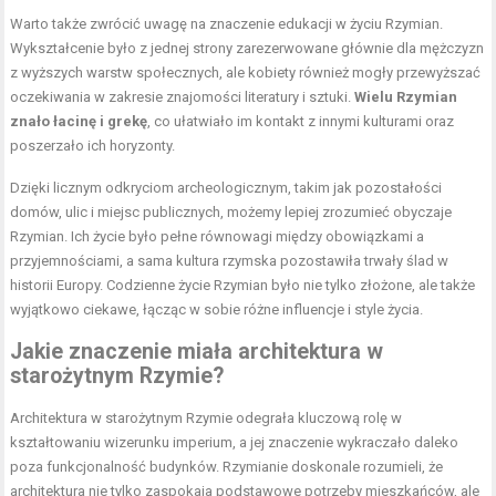
Warto także zwrócić uwagę na znaczenie edukacji w życiu Rzymian.
Wykształcenie było z jednej strony zarezerwowane głównie dla mężczyzn
z wyższych warstw społecznych, ale kobiety również mogły przewyższać
oczekiwania w zakresie znajomości literatury i sztuki.
Wielu Rzymian
znało łacinę i grekę
, co ułatwiało im kontakt z innymi kulturami oraz
poszerzało ich horyzonty.
Dzięki licznym odkryciom archeologicznym, takim jak pozostałości
domów, ulic i miejsc publicznych, możemy lepiej zrozumieć obyczaje
Rzymian. Ich życie było pełne równowagi między obowiązkami a
przyjemnościami, a sama kultura rzymska pozostawiła trwały ślad w
historii Europy. Codzienne życie Rzymian było nie tylko złożone, ale także
wyjątkowo ciekawe, łącząc w sobie różne influencje i style życia.
Jakie znaczenie miała architektura w
starożytnym Rzymie?
Architektura w starożytnym Rzymie odegrała kluczową rolę w
kształtowaniu wizerunku imperium, a jej znaczenie wykraczało daleko
poza funkcjonalność budynków. Rzymianie doskonale rozumieli, że
architektura nie tylko zaspokaja podstawowe potrzeby mieszkańców, ale