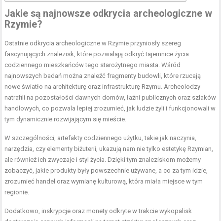
Jakie są najnowsze odkrycia archeologiczne w
Rzymie?
Ostatnie odkrycia archeologiczne w Rzymie przyniosły szereg
fascynujących znalezisk, które pozwalają odkryć tajemnice życia
codziennego mieszkańców tego starożytnego miasta. Wśród
najnowszych badań można znaleźć fragmenty budowli, które rzucają
nowe światło na architekturę oraz infrastrukturę Rzymu. Archeolodzy
natrafili na pozostałości dawnych domów, łaźni publicznych oraz szlaków
handlowych, co pozwala lepiej zrozumieć, jak ludzie żyli i funkcjonowali w
tym dynamicznie rozwijającym się mieście.
W szczególności, artefakty codziennego użytku, takie jak naczynia,
narzędzia, czy elementy biżuterii, ukazują nam nie tylko estetykę Rzymian,
ale również ich zwyczaje i styl życia. Dzięki tym znaleziskom możemy
zobaczyć, jakie produkty były powszechnie używane, a co za tym idzie,
zrozumieć handel oraz wymianę kulturową, która miała miejsce w tym
regionie.
Dodatkowo, inskrypcje oraz monety odkryte w trakcie wykopalisk