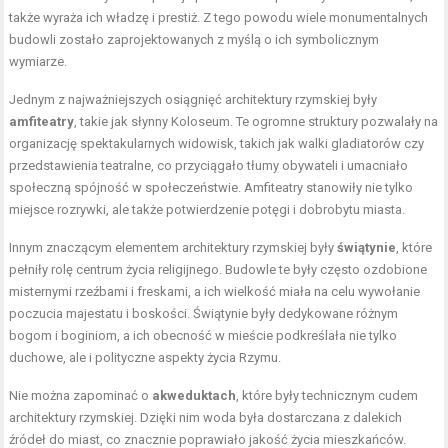
także wyraża ich władzę i prestiż. Z tego powodu wiele monumentalnych
budowli zostało zaprojektowanych z myślą o ich symbolicznym
wymiarze.
Jednym z najważniejszych osiągnięć architektury rzymskiej były
amfiteatry
, takie jak słynny Koloseum. Te ogromne struktury pozwalały na
organizację spektakularnych widowisk, takich jak walki gladiatorów czy
przedstawienia teatralne, co przyciągało tłumy obywateli i umacniało
społeczną spójność w społeczeństwie. Amfiteatry stanowiły nie tylko
miejsce rozrywki, ale także potwierdzenie potęgi i dobrobytu miasta.
Innym znaczącym elementem architektury rzymskiej były
świątynie
, które
pełniły rolę centrum życia religijnego. Budowle te były często ozdobione
misternymi rzeźbami i freskami, a ich wielkość miała na celu wywołanie
poczucia majestatu i boskości. Świątynie były dedykowane różnym
bogom i boginiom, a ich obecność w mieście podkreślała nie tylko
duchowe, ale i polityczne aspekty życia Rzymu.
Nie można zapominać o
akweduktach
, które były technicznym cudem
architektury rzymskiej. Dzięki nim woda była dostarczana z dalekich
źródeł do miast, co znacznie poprawiało jakość życia mieszkańców.