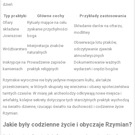
dzień.
Typ praktyki
Główne cechy
Przykłady zastosowania
Ofiary
Rytuały mające na celu
Składanie darów na ołtarzu,
składane
zyskanie przychylności
modlitwy
Jowiszowi
boga
Obserwacja lotu ptaków,
Interpretacja znaków
Wróżbiarstwo
odczytywanie zjawisk
naturalnych
atmosferycznych
Inskrypcje na
Prowadzenie zapisów
Dokumentowanie ważnych
kamieniach
praktyk religijnych
wydarzeń i orędzi bogów
Rzymskie wyrocznie nie były jedynie miejscami kultu, ale także
przestrzeniami, w których skupiały się wierzenia i obawy społeczeństwa
tamtych czasów. W miarę jak archeolodzy odkrywają nowe miejsca i
artefakty, kolejne sekrety dotyczące tych starożytnych praktyk wychodzą
na światło dzienne, rzucając światło na duchowość i codzienne życie
Rzymian.
Jakie były codzienne życie i obyczaje Rzymian?