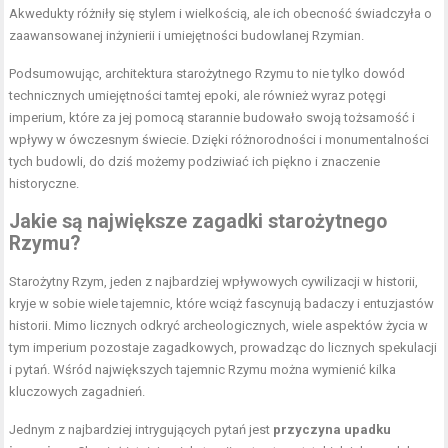
Akwedukty różniły się stylem i wielkością, ale ich obecność świadczyła o
zaawansowanej inżynierii i umiejętności budowlanej Rzymian.
Podsumowując, architektura starożytnego Rzymu to nie tylko dowód
technicznych umiejętności tamtej epoki, ale również wyraz potęgi
imperium, które za jej pomocą starannie budowało swoją tożsamość i
wpływy w ówczesnym świecie. Dzięki różnorodności i monumentalności
tych budowli, do dziś możemy podziwiać ich piękno i znaczenie
historyczne.
Jakie są największe zagadki starożytnego
Rzymu?
Starożytny Rzym, jeden z najbardziej wpływowych cywilizacji w historii,
kryje w sobie wiele tajemnic, które wciąż fascynują badaczy i entuzjastów
historii. Mimo licznych odkryć archeologicznych, wiele aspektów życia w
tym imperium pozostaje zagadkowych, prowadząc do licznych spekulacji
i pytań. Wśród największych tajemnic Rzymu można wymienić kilka
kluczowych zagadnień.
Jednym z najbardziej intrygujących pytań jest
przyczyna upadku