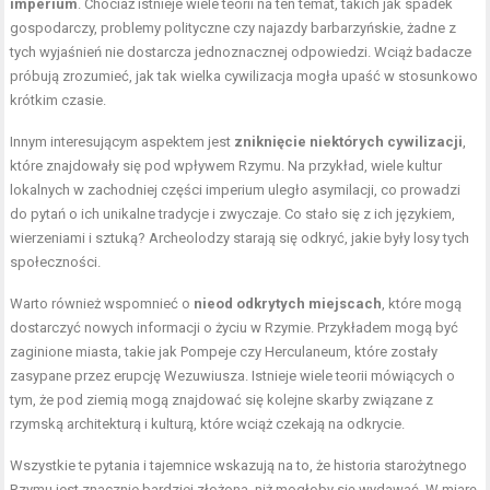
imperium
. Chociaż istnieje wiele teorii na ten temat, takich jak spadek
gospodarczy, problemy polityczne czy najazdy barbarzyńskie, żadne z
tych wyjaśnień nie dostarcza jednoznacznej odpowiedzi. Wciąż badacze
próbują zrozumieć, jak tak wielka cywilizacja mogła upaść w stosunkowo
krótkim czasie.
Innym interesującym aspektem jest
zniknięcie niektórych cywilizacji
,
które znajdowały się pod wpływem Rzymu. Na przykład, wiele kultur
lokalnych w zachodniej części imperium uległo asymilacji, co prowadzi
do pytań o ich unikalne tradycje i zwyczaje. Co stało się z ich językiem,
wierzeniami i sztuką? Archeolodzy starają się odkryć, jakie były losy tych
społeczności.
Warto również wspomnieć o
nieod odkrytych miejscach
, które mogą
dostarczyć nowych informacji o życiu w Rzymie. Przykładem mogą być
zaginione miasta, takie jak Pompeje czy Herculaneum, które zostały
zasypane przez erupcję Wezuwiusza. Istnieje wiele teorii mówiących o
tym, że pod ziemią mogą znajdować się kolejne skarby związane z
rzymską architekturą i kulturą, które wciąż czekają na odkrycie.
Wszystkie te pytania i tajemnice wskazują na to, że historia starożytnego
Rzymu jest znacznie bardziej złożona, niż mogłoby się wydawać. W miarę