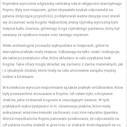
Rzymskie wyrocznie odgrywały centralną rolę w religijności starożytnego
Rzymu. Były one miejscem, gdzie obywatele szukali odpowiedzi na
pytania dotyczące przyszłości, podejmowali ważne decyzje oraz starali
się zrozumieć wolę bogów. Najbardziej znaną rzymską wyrocznią było
miejsce kultu Jowisza, głównego boga rzymskiego panteonu, który był
uważany za opiekuna miasta oraz samego imperium.
Wielu archeologów prowadzi wykopaliska w miejscach, gdzie te
starożytne praktyki miały miejsce. Odkrywają nie tylko znaki i inskrypcje,
ale także pozostałości ofiar, które składano w celu uzyskania łask
bogów. Takie ofiary mogły składać się zarówno z darów materialnych, jak
i z rytualnych działań, które miały na celu umocnienie związku między
ludźmi a bóstwami.
W kontekście wyroczni wspomniane są także praktyki wróżbiarskie, które
były powszechnie stosowane w Rzymie. Ich celem było odczytanie
znaków, jakie zostawiali bogowie w otaczającym świecie. W tych
praktykach wykorzystywano m.in. obserwacje ptaków, które miały
wskazywać właściwe kierunki zachowań, oraz inne naturalne zjawiska.
Wśród mieszkańców Rzymu panowało przekonanie, że odpowiedzi na
ich pytania można znaleźć w grze losu i w znakach dostrzeganych na co