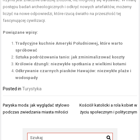
postępu badań archeologicznych i odkryć nowych artefaktów, możemy
liczyć na nowe odpowiedzi, które rzucą światło na przeszłość tej
fascynującej cywilizacji.
Powiązane wpisy:
Tradycyjne kuchnie Ameryki Południowej, które warto
spróbować
Sztuka podróżowania tanio: jak zminimalizować koszty
Królowie dżungli: niezwykłe spotkania z wielkimi kotami
Odkrywanie czarnych piasków Hawajów: niezwykłe plaże i
wodospady
Posted in
Turystyka
Nawigacja
Paryska moda: jak wyglądać stylowo
Kościół katolicki a rola kobiet w
wpisu
podczas zwiedzania miasta miłości
życiu społecznym i politycznym