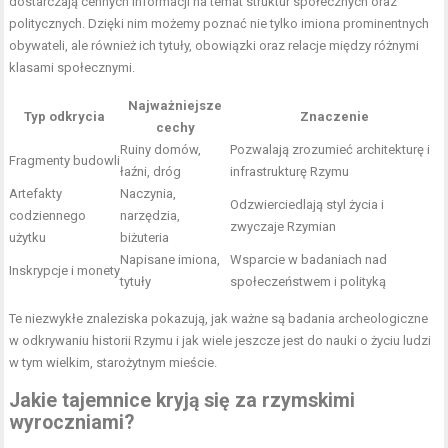
dostarczają cennych informacji na temat struktur społecznych oraz
politycznych. Dzięki nim możemy poznać nie tylko imiona prominentnych
obywateli, ale również ich tytuły, obowiązki oraz relacje między różnymi
klasami społecznymi.
Najważniejsze
Typ odkrycia
Znaczenie
cechy
Ruiny domów,
Pozwalają zrozumieć architekturę i
Fragmenty budowli
łaźni, dróg
infrastrukturę Rzymu
Artefakty
Naczynia,
Odzwierciedlają styl życia i
codziennego
narzędzia,
zwyczaje Rzymian
użytku
biżuteria
Napisane imiona,
Wsparcie w badaniach nad
Inskrypcje i monety
tytuły
społeczeństwem i polityką
Te niezwykłe znaleziska pokazują, jak ważne są badania archeologiczne
w odkrywaniu historii Rzymu i jak wiele jeszcze jest do nauki o życiu ludzi
w tym wielkim, starożytnym mieście.
Jakie tajemnice kryją się za rzymskimi
wyroczniami?