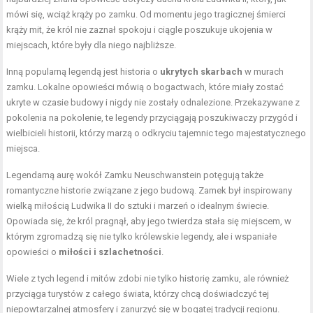
mówi się, wciąż krąży po zamku. Od momentu jego tragicznej śmierci
krąży mit, że król nie zaznał spokoju i ciągle poszukuje ukojenia w
miejscach, które były dla niego najbliższe.
Inną popularną legendą jest historia o
ukrytych skarbach
w murach
zamku. Lokalne opowieści mówią o bogactwach, które miały zostać
ukryte w czasie budowy i nigdy nie zostały odnalezione. Przekazywane z
pokolenia na pokolenie, te legendy przyciągają poszukiwaczy przygód i
wielbicieli historii, którzy marzą o odkryciu tajemnic tego majestatycznego
miejsca.
Legendarną aurę wokół Zamku Neuschwanstein potęgują także
romantyczne historie związane z jego budową. Zamek był inspirowany
wielką miłością Ludwika II do sztuki i marzeń o idealnym świecie.
Opowiada się, że król pragnął, aby jego twierdza stała się miejscem, w
którym zgromadzą się nie tylko królewskie legendy, ale i wspaniałe
opowieści o
miłości i szlachetności
.
Wiele z tych legend i mitów zdobi nie tylko historię zamku, ale również
przyciąga turystów z całego świata, którzy chcą doświadczyć tej
niepowtarzalnej atmosfery i zanurzyć się w bogatej tradycji regionu.