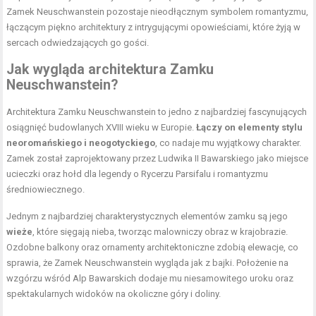
Zamek Neuschwanstein pozostaje nieodłącznym symbolem romantyzmu,
łączącym piękno architektury z intrygującymi opowieściami, które żyją w
sercach odwiedzających go gości.
Jak wygląda architektura Zamku
Neuschwanstein?
Architektura Zamku Neuschwanstein to jedno z najbardziej fascynujących
osiągnięć budowlanych XVIII wieku w Europie.
Łączy on elementy stylu
neoromańskiego i neogotyckiego
, co nadaje mu wyjątkowy charakter.
Zamek został zaprojektowany przez Ludwika II Bawarskiego jako miejsce
ucieczki oraz hołd dla legendy o Rycerzu Parsifalu i romantyzmu
średniowiecznego.
Jednym z najbardziej charakterystycznych elementów zamku są jego
wieże
, które sięgają nieba, tworząc malowniczy obraz w krajobrazie.
Ozdobne balkony oraz ornamenty architektoniczne zdobią elewacje, co
sprawia, że Zamek Neuschwanstein wygląda jak z bajki. Położenie na
wzgórzu wśród Alp Bawarskich dodaje mu niesamowitego uroku oraz
spektakularnych widoków na okoliczne góry i doliny.