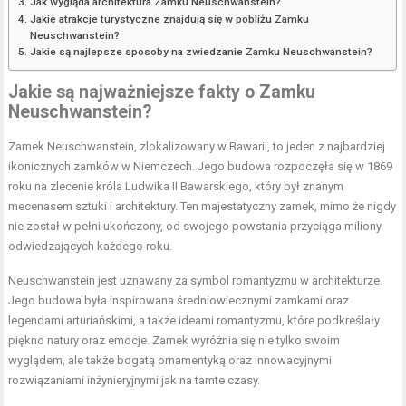
Jak wygląda architektura Zamku Neuschwanstein?
Jakie atrakcje turystyczne znajdują się w pobliżu Zamku
Neuschwanstein?
Jakie są najlepsze sposoby na zwiedzanie Zamku Neuschwanstein?
Jakie są najważniejsze fakty o Zamku
Neuschwanstein?
Zamek Neuschwanstein, zlokalizowany w Bawarii, to jeden z najbardziej
ikonicznych zamków w Niemczech. Jego budowa rozpoczęła się w 1869
roku na zlecenie króla Ludwika II Bawarskiego, który był znanym
mecenasem sztuki i architektury. Ten majestatyczny zamek, mimo że nigdy
nie został w pełni ukończony, od swojego powstania przyciąga miliony
odwiedzających każdego roku.
Neuschwanstein jest uznawany za symbol romantyzmu w architekturze.
Jego budowa była inspirowana średniowiecznymi zamkami oraz
legendami arturiańskimi, a także ideami romantyzmu, które podkreślały
piękno natury oraz emocje. Zamek wyróżnia się nie tylko swoim
wyglądem, ale także bogatą ornamentyką oraz innowacyjnymi
rozwiązaniami inżynieryjnymi jak na tamte czasy.