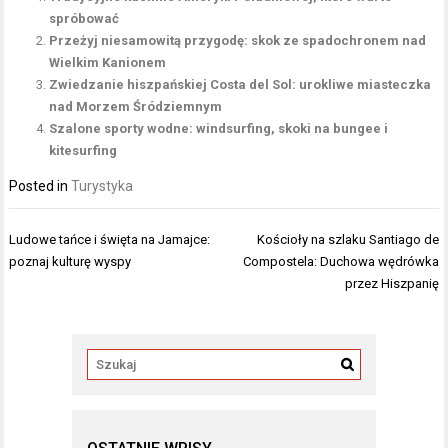
spróbować
Przeżyj niesamowitą przygodę: skok ze spadochronem nad
Wielkim Kanionem
Zwiedzanie hiszpańskiej Costa del Sol: urokliwe miasteczka
nad Morzem Śródziemnym
Szalone sporty wodne: windsurfing, skoki na bungee i
kitesurfing
Posted in
Turystyka
Nawigacja
Ludowe tańce i święta na Jamajce:
Kościoły na szlaku Santiago de
wpisu
poznaj kulturę wyspy
Compostela: Duchowa wędrówka
przez Hiszpanię