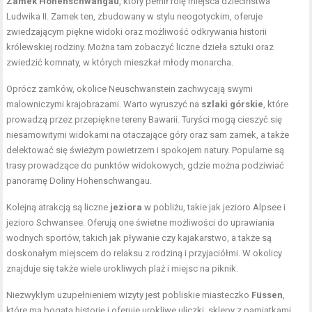
Zamek Hohenschwangau
, który pełnił rolę miejsca dzieciństwa
Ludwika II. Zamek ten, zbudowany w stylu neogotyckim, oferuje
zwiedzającym piękne widoki oraz możliwość odkrywania historii
królewskiej rodziny. Można tam zobaczyć liczne dzieła sztuki oraz
zwiedzić komnaty, w których mieszkał młody monarcha.
Oprócz zamków, okolice Neuschwanstein zachwycają swymi
malowniczymi krajobrazami. Warto wyruszyć na
szlaki górskie
, które
prowadzą przez przepiękne tereny Bawarii. Turyści mogą cieszyć się
niesamowitymi widokami na otaczające góry oraz sam zamek, a także
delektować się świeżym powietrzem i spokojem natury. Popularne są
trasy prowadzące do punktów widokowych, gdzie można podziwiać
panoramę Doliny Hohenschwangau.
Kolejną atrakcją są liczne
jeziora
w pobliżu, takie jak jezioro Alpsee i
jezioro Schwansee. Oferują one świetne możliwości do uprawiania
wodnych sportów, takich jak pływanie czy kajakarstwo, a także są
doskonałym miejscem do relaksu z rodziną i przyjaciółmi. W okolicy
znajduje się także wiele urokliwych plaż i miejsc na piknik.
Niezwykłym uzupełnieniem wizyty jest pobliskie miasteczko
Füssen
,
które ma bogatą historię i oferuje urokliwe uliczki, sklepy z pamiątkami