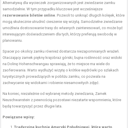
Alternatywą dla wycieczek zorganizowanych jest zwiedzanie zamku
samodzielnie. W tym przypadku kluczowe jest wcześniejsze
rezerwowanie biletów online
. Pozwoli to uniknąć długich kolejek, które
mogą skutecznie utrudnić cieszenie się wizytą. Samodzielne zwiedzanie
umożliwia dostosowanie trasy do własnych zainteresowań, co może być
interesującym doświadczeniem dla tych, którzy preferują swobodę w
planowaniu.
Spacer po okolicy zamku również dostarcza niezapomnianych wrażeń.
Otaczający zamek piękny krajobraz górski, bujna roślinność oraz widoki
na Dolinę Hohenschwangau sprawiają, że to miejsce ma wiele do
zaoferowania. Warto wydłużyć wizytę o krótkie wędrówki po szlakach
turystycznych prowadzących w pobliżu zamku, co pozwala na
zachwycanie się widokami i robienie niesamowitych zdjęć.
Na koniec, niezależnie od wybranej metody zwiedzania, Zamek
Neuschwanstein z pewnością pozostawi niezatarte wspomnienia, które
będą towarzyszyć przez długie lata.
Powiązane wpisy:
Tradycyjne kuchnie Ameryki Południowej, które warto