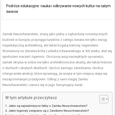
Podróże edukacyjne: nauka i odkrywanie nowych kultur na całym
świecie
Zamek Neuschwanstein, znany jako jedna z najbardziej romantycznych
budowli w Europie, przyciąga turystów z całego świata nie tylko swoją
majestatyczną architekturą, ale także bogatą historią i legendami.
Wzniesiony na zlecenie króla Ludwika II Bawarskiego w XIX wieku, stał się
symbolem marzeń i tajemnic. Otoczony aurą niezwykłych opowieści,
zamek skrywa w sobie nie tylko architektoniczne skarby, ale także historie
o duchach i ukrytych skarbach. Oprócz samego zwiedzania, okolica
oferuje wiele atrakcji, które sprawiają, że wizyta w tym miejscu staje się
niezapomnianym przeżyciem. Odkryj z nami magię Zamku
Neuschwanstein i zanurz się w jego fascynujący świat.
W tym artykule przeczytasz
Jakie są najważniejsze fakty o Zamku Neuschwanstein?
Jakie legendy związane są z Zamkiem Neuschwanstein?