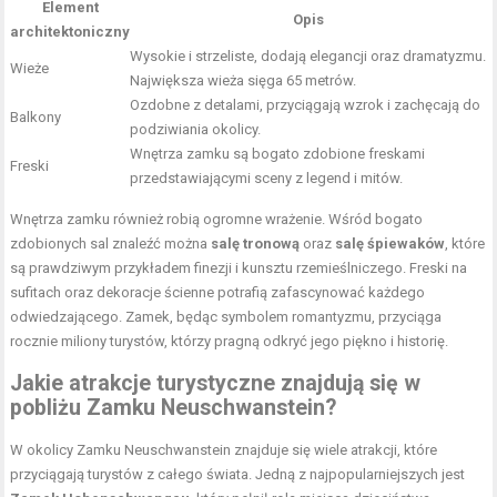
Element
Opis
architektoniczny
Wysokie i strzeliste, dodają elegancji oraz dramatyzmu.
Wieże
Największa wieża sięga 65 metrów.
Ozdobne z detalami, przyciągają wzrok i zachęcają do
Balkony
podziwiania okolicy.
Wnętrza zamku są bogato zdobione freskami
Freski
przedstawiającymi sceny z legend i mitów.
Wnętrza zamku również robią ogromne wrażenie. Wśród bogato
zdobionych sal znaleźć można
salę tronową
oraz
salę śpiewaków
, które
są prawdziwym przykładem finezji i kunsztu rzemieślniczego. Freski na
sufitach oraz dekoracje ścienne potrafią zafascynować każdego
odwiedzającego. Zamek, będąc symbolem romantyzmu, przyciąga
rocznie miliony turystów, którzy pragną odkryć jego piękno i historię.
Jakie atrakcje turystyczne znajdują się w
pobliżu Zamku Neuschwanstein?
W okolicy Zamku Neuschwanstein znajduje się wiele atrakcji, które
przyciągają turystów z całego świata. Jedną z najpopularniejszych jest