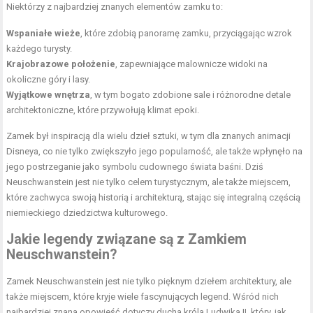
Niektórzy z najbardziej znanych elementów zamku to:
Wspaniałe wieże
, które zdobią panoramę zamku, przyciągając wzrok
każdego turysty.
Krajobrazowe położenie
, zapewniające malownicze widoki na
okoliczne góry i lasy.
Wyjątkowe wnętrza
, w tym bogato zdobione sale i różnorodne detale
architektoniczne, które przywołują klimat epoki.
Zamek był inspiracją dla wielu dzieł sztuki, w tym dla znanych animacji
Disneya, co nie tylko zwiększyło jego popularność, ale także wpłynęło na
jego postrzeganie jako symbolu cudownego świata baśni. Dziś
Neuschwanstein jest nie tylko celem turystycznym, ale także miejscem,
które zachwyca swoją historią i architekturą, stając się integralną częścią
niemieckiego dziedzictwa kulturowego.
Jakie legendy związane są z Zamkiem
Neuschwanstein?
Zamek Neuschwanstein jest nie tylko pięknym dziełem architektury, ale
także miejscem, które kryje wiele fascynujących legend. Wśród nich
najbardziej znana opowieść dotyczy ducha króla Ludwika II, który, jak