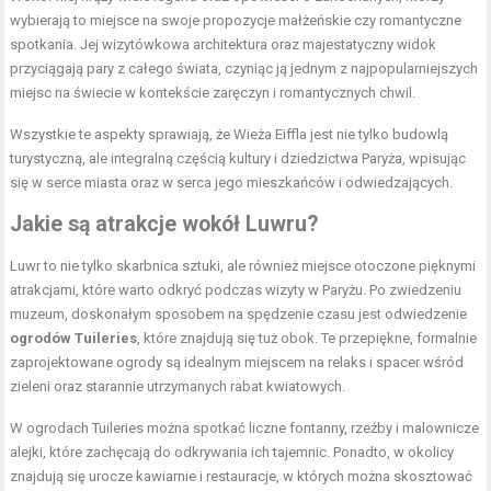
wybierają to miejsce na swoje propozycje małżeńskie czy romantyczne
spotkania. Jej wizytówkowa architektura oraz majestatyczny widok
przyciągają pary z całego świata, czyniąc ją jednym z najpopularniejszych
miejsc na świecie w kontekście zaręczyn i romantycznych chwil.
Wszystkie te aspekty sprawiają, że Wieża Eiffla jest nie tylko budowlą
turystyczną, ale integralną częścią kultury i dziedzictwa Paryża, wpisując
się w serce miasta oraz w serca jego mieszkańców i odwiedzających.
Jakie są atrakcje wokół Luwru?
Luwr to nie tylko skarbnica sztuki, ale również miejsce otoczone pięknymi
atrakcjami, które warto odkryć podczas wizyty w Paryżu. Po zwiedzeniu
muzeum, doskonałym sposobem na spędzenie czasu jest odwiedzenie
ogrodów Tuileries
, które znajdują się tuż obok. Te przepiękne, formalnie
zaprojektowane ogrody są idealnym miejscem na relaks i spacer wśród
zieleni oraz starannie utrzymanych rabat kwiatowych.
W ogrodach Tuileries można spotkać liczne fontanny, rzeźby i malownicze
alejki, które zachęcają do odkrywania ich tajemnic. Ponadto, w okolicy
znajdują się urocze kawiarnie i restauracje, w których można skosztować