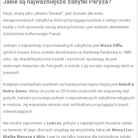
Jakie są najważniejsze zabytki Paryża?
Paryż, znany jako „Miasto Świateł”, jest domem dla wielu
niezapomnianych zabytków, które przyciągają turystów z całego świata.
Każdy z nich opowiada swoją własną historię i jest ważnym elementem
dziedzictwa kulturowego Francji.
Jednym z najbardziej rozpoznawalnych zabytków jest
Wieża Eiffla
,
symbol miasta, która została zbudowana na Wystawę Światową w 1889
roku. Jej charakterystyczny kształt i wysokość sprawiają, że jest
ulubionym miejscem do fotografii, a widoki z jej szczytu zapierają dech w
piersiach.
Kolejnym niezbędnym punktem na turystycznej mapie Paryża jest
Katedra
Notre-Dame
. Mimo że pożar w 2019 roku uszkodził ten wspaniały styl
gotycki, katedra pozostaje jednym z najważniejszych zabytków religijnych
w mieście. Jej wspaniałe witraże oraz architektura przyciągają licznych
odwiedzających.
Nie można zapomnieć o
Luwrze
, jednym z największych muzeów sztuki
na świecie. W jego zbiorach znajdują się arcydzieła, takie jak
Mona Lisa
i
Wielka Wenusa z Milo
. Luwr to nie tylko miejsce dla miłośników sztuki,