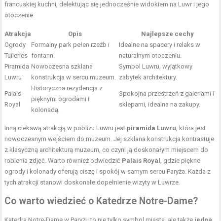
francuskiej kuchni, delektując się jednocześnie widokiem na Luwr i jego
otoczenie.
Atrakcja
Opis
Najlepsze cechy
Ogrody
Formalny park pełen rzeźb i
Idealne na spacery i relaks w
Tuileries
fontann.
naturalnym otoczeniu.
Piramida
Nowoczesna szklana
Symbol Luwru, wyjątkowy
Luwru
konstrukcja w sercu muzeum.
zabytek architektury.
Historyczna rezydencja z
Palais
Spokojna przestrzeń z galeriami i
pięknymi ogrodami i
Royal
sklepami, idealna na zakupy.
kolonadą.
Inną ciekawą atrakcją w pobliżu Luwru jest
piramida Luwru
, która jest
nowoczesnym wejściem do muzeum. Jej szklana konstrukcja kontrastuje
z klasyczną architekturą muzeum, co czyni ją doskonałym miejscem do
robienia zdjęć. Warto również odwiedzić
Palais Royal
, gdzie piękne
ogrody i kolonady oferują ciszę i spokój w samym sercu Paryża. Każda z
tych atrakcji stanowi doskonałe dopełnienie wizyty w Luwrze.
Co warto wiedzieć o Katedrze Notre-Dame?
Katedra Notre-Dame w Paryżu to nie tylko symbol miasta, ale także
jedna