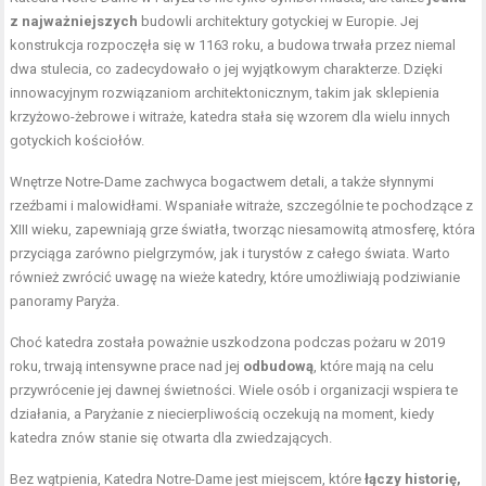
z najważniejszych
budowli architektury gotyckiej w Europie. Jej
konstrukcja rozpoczęła się w 1163 roku, a budowa trwała przez niemal
dwa stulecia, co zadecydowało o jej wyjątkowym charakterze. Dzięki
innowacyjnym rozwiązaniom architektonicznym, takim jak sklepienia
krzyżowo-żebrowe i witraże, katedra stała się wzorem dla wielu innych
gotyckich kościołów.
Wnętrze Notre-Dame zachwyca bogactwem detali, a także słynnymi
rzeźbami i malowidłami. Wspaniałe witraże, szczególnie te pochodzące z
XIII wieku, zapewniają grze światła, tworząc niesamowitą atmosferę, która
przyciąga zarówno pielgrzymów, jak i turystów z całego świata. Warto
również zwrócić uwagę na wieże katedry, które umożliwiają podziwianie
panoramy Paryża.
Choć katedra została poważnie uszkodzona podczas pożaru w 2019
roku, trwają intensywne prace nad jej
odbudową
, które mają na celu
przywrócenie jej dawnej świetności. Wiele osób i organizacji wspiera te
działania, a Paryżanie z niecierpliwością oczekują na moment, kiedy
katedra znów stanie się otwarta dla zwiedzających.
Bez wątpienia, Katedra Notre-Dame jest miejscem, które
łączy historię,