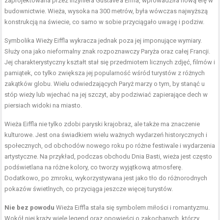
zaprojektowana przez inżyniera Gustave’a Eiffla, wprowadziła nową erę w
budownictwie. Wieża, wysoka na 300 metrów, była wówczas najwyższą
konstrukcją na świecie, co samo w sobie przyciągało uwagę i podziw.
Symbolika Wieży Eiffla wykracza jednak poza jej imponujące wymiary.
Służy ona jako nieformalny znak rozpoznawczy Paryża oraz całej Francji.
Jej charakterystyczny kształt stał się przedmiotem licznych zdjęć, filmów i
pamiątek, co tylko zwiększa jej popularność wśród turystów z różnych
zakątków globu. Wielu odwiedzających Paryż marzy o tym, by stanąć u
stóp wieży lub wjechać na jej szczyt, aby podziwiać zapierające dech w
piersiach widoki na miasto.
Wieża Eiffla nie tylko zdobi paryski krajobraz, ale także ma znaczenie
kulturowe. Jest ona świadkiem wielu ważnych wydarzeń historycznych i
społecznych, od obchodów nowego roku po różne festiwale i wydarzenia
artystyczne. Na przykład, podczas obchodu Dnia Basti, wieża jest często
podświetlana na różne kolory, co tworzy wyjątkową atmosferę.
Dodatkowo, po zmroku, wykorzystywana jest jako tło do różnorodnych
pokazów świetlnych, co przyciąga jeszcze więcej turystów.
Nie bez powodu
Wieża Eiffla stała się symbolem miłości i romantyzmu.
Wokół niej krąży wiele legend oraz opowieści o zakochanych, którzy