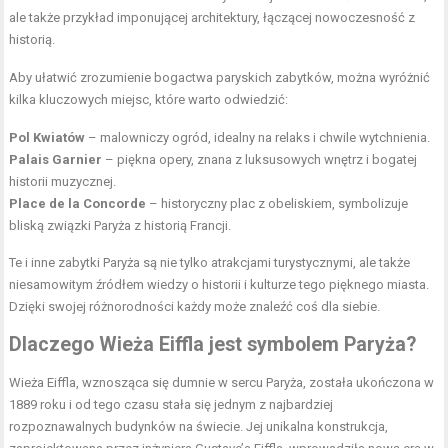
ale także przykład imponującej architektury, łączącej nowoczesność z
historią.
Aby ułatwić zrozumienie bogactwa paryskich zabytków, można wyróżnić
kilka kluczowych miejsc, które warto odwiedzić:
Pol Kwiatów
– malowniczy ogród, idealny na relaks i chwile wytchnienia.
Palais Garnier
– piękna opery, znana z luksusowych wnętrz i bogatej
historii muzycznej.
Place de la Concorde
– historyczny plac z obeliskiem, symbolizuje
bliską związki Paryża z historią Francji.
Te i inne zabytki Paryża są nie tylko atrakcjami turystycznymi, ale także
niesamowitym źródłem wiedzy o historii i kulturze tego pięknego miasta.
Dzięki swojej różnorodności każdy może znaleźć coś dla siebie.
Dlaczego Wieża Eiffla jest symbolem Paryża?
Wieża Eiffla, wznosząca się dumnie w sercu Paryża, została ukończona w
1889 roku i od tego czasu stała się jednym z najbardziej
rozpoznawalnych budynków na świecie. Jej unikalna konstrukcja,