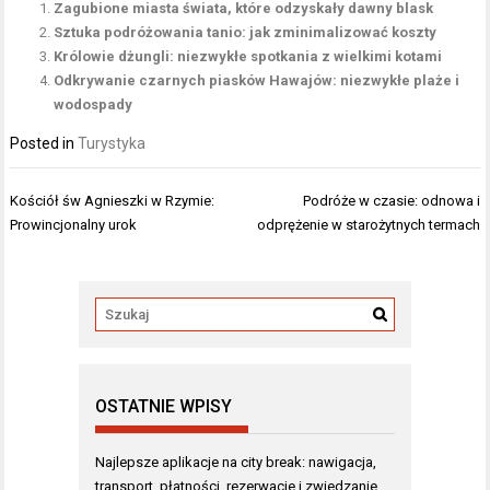
Zagubione miasta świata, które odzyskały dawny blask
Sztuka podróżowania tanio: jak zminimalizować koszty
Królowie dżungli: niezwykłe spotkania z wielkimi kotami
Odkrywanie czarnych piasków Hawajów: niezwykłe plaże i
wodospady
Posted in
Turystyka
Nawigacja
Kościół św Agnieszki w Rzymie:
Podróże w czasie: odnowa i
wpisu
Prowincjonalny urok
odprężenie w starożytnych termach
OSTATNIE WPISY
Najlepsze aplikacje na city break: nawigacja,
transport, płatności, rezerwacje i zwiedzanie