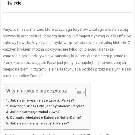
świecie
Paryż to miasto marzeń, które przyciąga turystów z całego świata swoją
niezwykłą architekturą i bogatą historią. Od majestatycznej Wieży Eiffla po
kultowy Luwr, każdy z tych zabytków opowiada swoją unikalną historię. Z
każdym krokiem można odkrywać nie tylko ich piękno, ale także
znaczenie, jakie odgrywają w paryskiej kulturze. Warto zatem poznać te
ikony, które sprawiają, że Paryż jest jednym z najchętniej odwiedzanych
miejsc na ziemi. Przygotuj się na fascynującą podróż przez najsłynniejsze
atrakcje stolicy Francji!
W tym artykule przeczytasz
Jakie są najważniejsze zabytki Paryża?
Dlaczego Wieża Eiffla jest symbolem Paryża?
Jakie są atrakcje wokół Luwru?
Co warto wiedzieć o Katedrze Notre-Dame?
Jakie są inne znane zabytki Paryża?