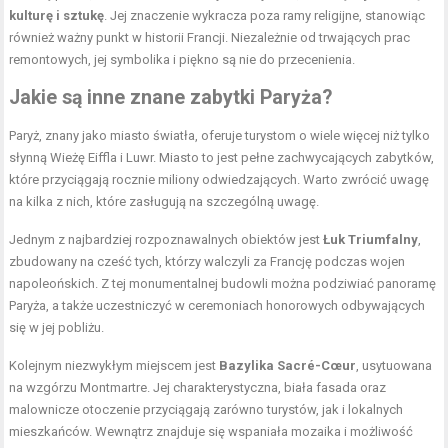
kulturę i sztukę
. Jej znaczenie wykracza poza ramy religijne, stanowiąc
również ważny punkt w historii Francji. Niezależnie od trwających prac
remontowych, jej symbolika i piękno są nie do przecenienia.
Jakie są inne znane zabytki Paryża?
Paryż, znany jako miasto światła, oferuje turystom o wiele więcej niż tylko
słynną Wieżę Eiffla i Luwr. Miasto to jest pełne zachwycających zabytków,
które przyciągają rocznie miliony odwiedzających. Warto zwrócić uwagę
na kilka z nich, które zasługują na szczególną uwagę.
Jednym z najbardziej rozpoznawalnych obiektów jest
Łuk Triumfalny
,
zbudowany na cześć tych, którzy walczyli za Francję podczas wojen
napoleońskich. Z tej monumentalnej budowli można podziwiać panoramę
Paryża, a także uczestniczyć w ceremoniach honorowych odbywających
się w jej pobliżu.
Kolejnym niezwykłym miejscem jest
Bazylika Sacré-Cœur
, usytuowana
na wzgórzu Montmartre. Jej charakterystyczna, biała fasada oraz
malownicze otoczenie przyciągają zarówno turystów, jak i lokalnych
mieszkańców. Wewnątrz znajduje się wspaniała mozaika i możliwość