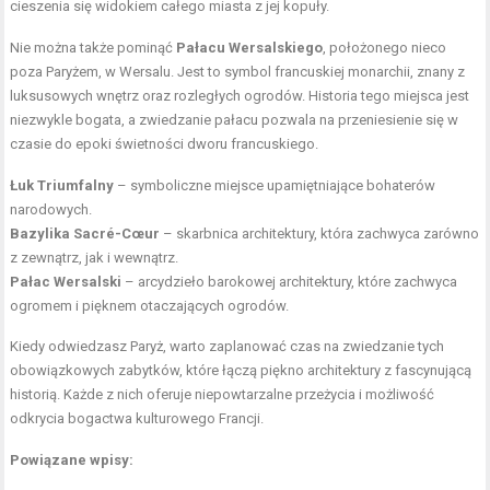
cieszenia się widokiem całego miasta z jej kopuły.
Nie można także pominąć
Pałacu Wersalskiego
, położonego nieco
poza Paryżem, w Wersalu. Jest to symbol francuskiej monarchii, znany z
luksusowych wnętrz oraz rozległych ogrodów. Historia tego miejsca jest
niezwykle bogata, a zwiedzanie pałacu pozwala na przeniesienie się w
czasie do epoki świetności dworu francuskiego.
Łuk Triumfalny
– symboliczne miejsce upamiętniające bohaterów
narodowych.
Bazylika Sacré-Cœur
– skarbnica architektury, która zachwyca zarówno
z zewnątrz, jak i wewnątrz.
Pałac Wersalski
– arcydzieło barokowej architektury, które zachwyca
ogromem i pięknem otaczających ogrodów.
Kiedy odwiedzasz Paryż, warto zaplanować czas na zwiedzanie tych
obowiązkowych zabytków, które łączą piękno architektury z fascynującą
historią. Każde z nich oferuje niepowtarzalne przeżycia i możliwość
odkrycia bogactwa kulturowego Francji.
Powiązane wpisy: