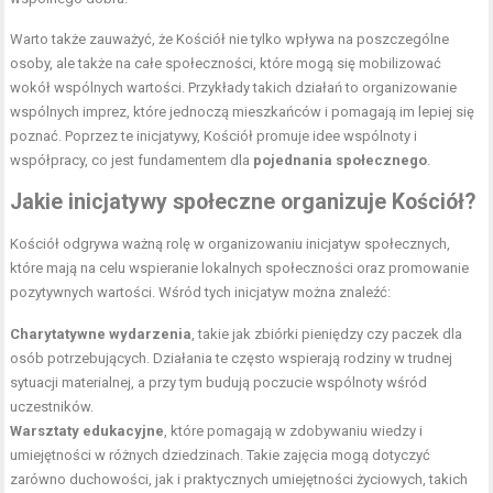
Warto także zauważyć, że Kościół nie tylko wpływa na poszczególne
osoby, ale także na całe społeczności, które mogą się mobilizować
wokół wspólnych wartości. Przykłady takich działań to organizowanie
wspólnych imprez, które jednoczą mieszkańców i pomagają im lepiej się
poznać. Poprzez te inicjatywy, Kościół promuje idee wspólnoty i
współpracy, co jest fundamentem dla
pojednania społecznego
.
Jakie inicjatywy społeczne organizuje Kościół?
Kościół odgrywa ważną rolę w organizowaniu inicjatyw społecznych,
które mają na celu wspieranie lokalnych społeczności oraz promowanie
pozytywnych wartości. Wśród tych inicjatyw można znaleźć:
Charytatywne wydarzenia
, takie jak zbiórki pieniędzy czy paczek dla
osób potrzebujących. Działania te często wspierają rodziny w trudnej
sytuacji materialnej, a przy tym budują poczucie wspólnoty wśród
uczestników.
Warsztaty edukacyjne
, które pomagają w zdobywaniu wiedzy i
umiejętności w różnych dziedzinach. Takie zajęcia mogą dotyczyć
zarówno duchowości, jak i praktycznych umiejętności życiowych, takich