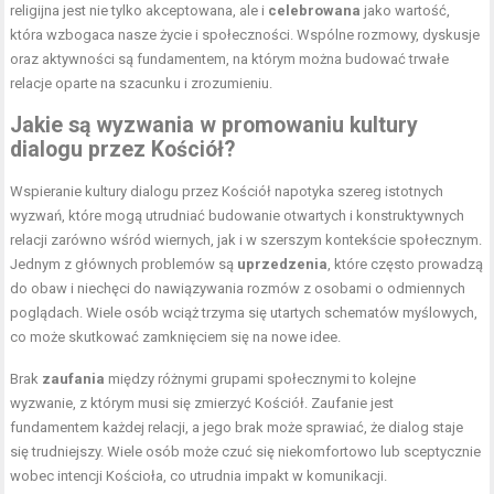
religijna jest nie tylko akceptowana, ale i
celebrowana
jako wartość,
która wzbogaca nasze życie i społeczności. Wspólne rozmowy, dyskusje
oraz aktywności są fundamentem, na którym można budować trwałe
relacje oparte na szacunku i zrozumieniu.
Jakie są wyzwania w promowaniu kultury
dialogu przez Kościół?
Wspieranie kultury dialogu przez Kościół napotyka szereg istotnych
wyzwań, które mogą utrudniać budowanie otwartych i konstruktywnych
relacji zarówno wśród wiernych, jak i w szerszym kontekście społecznym.
Jednym z głównych problemów są
uprzedzenia
, które często prowadzą
do obaw i niechęci do nawiązywania rozmów z osobami o odmiennych
poglądach. Wiele osób wciąż trzyma się utartych schematów myślowych,
co może skutkować zamknięciem się na nowe idee.
Brak
zaufania
między różnymi grupami społecznymi to kolejne
wyzwanie, z którym musi się zmierzyć Kościół. Zaufanie jest
fundamentem każdej relacji, a jego brak może sprawiać, że dialog staje
się trudniejszy. Wiele osób może czuć się niekomfortowo lub sceptycznie
wobec intencji Kościoła, co utrudnia impakt w komunikacji.