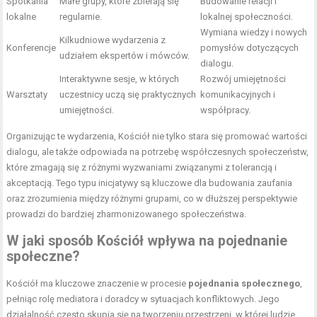
Spotkania
Małe grupy, które zbierają się
Budowanie relacji i
lokalne
regularnie.
lokalnej społeczności.
Wymiana wiedzy i nowych
Kilkudniowe wydarzenia z
Konferencje
pomysłów dotyczących
udziałem ekspertów i mówców.
dialogu.
Interaktywne sesje, w których
Rozwój umiejętności
Warsztaty
uczestnicy uczą się praktycznych
komunikacyjnych i
umiejętności.
współpracy.
Organizując te wydarzenia, Kościół nie tylko stara się promować wartości
dialogu, ale także odpowiada na potrzebę współczesnych społeczeństw,
które zmagają się z różnymi wyzwaniami związanymi z tolerancją i
akceptacją. Tego typu inicjatywy są kluczowe dla budowania zaufania
oraz zrozumienia między różnymi grupami, co w dłuższej perspektywie
prowadzi do bardziej zharmonizowanego społeczeństwa.
W jaki sposób Kościół wpływa na pojednanie
społeczne?
Kościół ma kluczowe znaczenie w procesie
pojednania społecznego
,
pełniąc rolę mediatora i doradcy w sytuacjach konfliktowych. Jego
działalność często skupia się na tworzeniu przestrzeni, w której ludzie