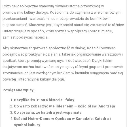
Różnice ideologiczne stanowią również istotną przeszkodę w
promowaniu kultury dialogu. Kościół ma do czynienia z wieloma różnymi
przekonaniami i wartościami, co może prowadzić do konfliktów i
nieporozumień. Kluczowe jest, aby Kościół starał się zrozumieć te różnice
i interpretuje je w sposób, który sprzyja współpracy i porozumieniu,
zamiast podsycać napięcia.
Aby skutecznie angażować społeczność w dialog, Kościół powinien
podejmować proaktywne działania, takie jak organizowanie warsztatów i
spotkań, które promują wymianę myśli i doświadczeń. Dzięki takim
inicjatywom można budować mosty między różnymi grupami i promować
zrozumienie, co jest niezbędnym krokiem w kierunku osiągnięcia bardziej
otwartej i integracyjnej kultury dialogu.
Powiązane wpisy:
Bazylika św. Piotra historia i fakty
Co warto zobaczyć w Hildesheim – Kościół św. Andrzeja
Co sprawia, że katedra jest wspaniała
Kościół Notre-Dame w Quebecu w Kanadzie: Katedra i
symbol kultury