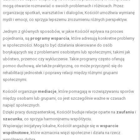
mogą otwarcie rozmawiać o swoich problemach i różnicach. Przez
organizację spotkań, warsztatów i dialogów, Kościół umożliwia wymianę
myśli i emocji, co sprzyja lepszemu zrozumieniu różnych perspektyw.
Jednym z głównych sposobów, w jakie Kościół wpływa na proces
pojednania, są
programy wsparcia
, które adresują konkretne problemy
w społeczności. Mogą to być działania skierowane do osób
borykających się z problemami osobistymi lub społecznymi, takimi jak
ubóstwo, przemoc czy wykluczenie. Takie programy często oferują
pomoc duchową, ale także praktyczną, co może przyczynić się do
rehabilitacji jednostek i poprawy relacji między różnymi grupami
społecznymi.
Kościół organizuje
mediacje
, które pomagają w rozwiązywaniu sporów
między osobami lub grupami, co jest szczególnie ważne w czasach
napięć społecznych.
Dzięki pracy duszpasterskiej, Kościół buduje relacje oparte na
zaufaniu
i
szacunku
, co sprzyja harmonijnemu współżyciu.
Wspierając inicjatywy lokalne, Kościół angażuje się w
wsparcie
wspólnotowe
, które wzmacnia więzi społeczne i działa na rzecz
wspólnego dobra.