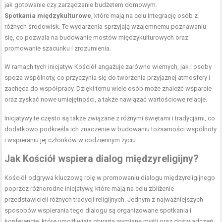
jak gotowanie czy zarządzanie budżetem domowym.
Spotkania międzykulturowe
, które mają na celu integrację osób z
różnych środowisk. Te wydarzenia sprzyjają wzajemnemu poznawaniu
się, co pozwala na budowanie mostów międzykulturowych oraz
promowanie szacunku i zrozumienia.
W ramach tych inicjatyw Kościół angażuje zarówno wiernych, jak i osoby
spoza wspólnoty, co przyczynia się do tworzenia przyjaznej atmosfery i
zachęca do współpracy. Dzięki temu wiele osób może znaleźć wsparcie
oraz zyskać nowe umiejętności, a także nawiązać wartościowe relacje.
Inicjatywy te często są także związane z różnymi świętami i tradycjami, co
dodatkowo podkreśla ich znaczenie w budowaniu tożsamości wspólnoty
i wspieraniu jej członków w codziennym życiu.
Jak Kościół wspiera dialog międzyreligijny?
Kościół odgrywa kluczową rolę w promowaniu dialogu międzyreligijnego
poprzez różnorodne inicjatywy, które mają na celu zbliżenie
przedstawicieli różnych tradycji religijnych. Jednym z najważniejszych
sposobów wspierania tego dialogu są organizowane spotkania i
konferencje, które umożliwiają otwartą wymianę myśli oraz doświadczeń.