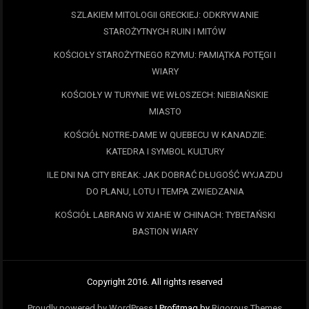
SZLAKIEM MITOLOGII GRECKIEJ: ODKRYWANIE
STAROŻYTNYCH RUIN I MITÓW
KOŚCIOŁY STAROŻYTNEGO RZYMU: PAMIĄTKA POTĘGI I
WIARY
KOŚCIOŁY W TURYNIE WE WŁOSZECH: NIEBIAŃSKIE
MIASTO
KOŚCIÓŁ NOTRE-DAME W QUEBECU W KANADZIE:
KATEDRA I SYMBOL KULTURY
ILE DNI NA CITY BREAK: JAK DOBRAĆ DŁUGOŚĆ WYJAZDU
DO PLANU, LOTU I TEMPA ZWIEDZANIA
KOŚCIÓŁ LABRANG W XIAHE W CHINACH: TYBETAŃSKI
BASTION WIARY
Copyright 2016. All rights reserved
Proudly powered by WordPress
|
Profitmag by
Rigorous Themes