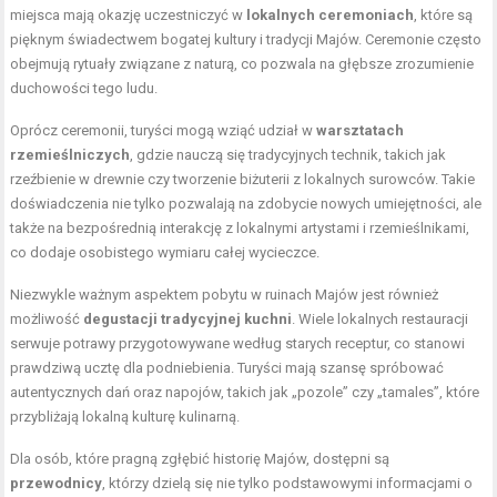
miejsca mają okazję uczestniczyć w
lokalnych ceremoniach
, które są
pięknym świadectwem bogatej kultury i tradycji Majów. Ceremonie często
obejmują rytuały związane z naturą, co pozwala na głębsze zrozumienie
duchowości tego ludu.
Oprócz ceremonii, turyści mogą wziąć udział w
warsztatach
rzemieślniczych
, gdzie nauczą się tradycyjnych technik, takich jak
rzeźbienie w drewnie czy tworzenie biżuterii z lokalnych surowców. Takie
doświadczenia nie tylko pozwalają na zdobycie nowych umiejętności, ale
także na bezpośrednią interakcję z lokalnymi artystami i rzemieślnikami,
co dodaje osobistego wymiaru całej wycieczce.
Niezwykle ważnym aspektem pobytu w ruinach Majów jest również
możliwość
degustacji tradycyjnej kuchni
. Wiele lokalnych restauracji
serwuje potrawy przygotowywane według starych receptur, co stanowi
prawdziwą ucztę dla podniebienia. Turyści mają szansę spróbować
autentycznych dań oraz napojów, takich jak „pozole” czy „tamales”, które
przybliżają lokalną kulturę kulinarną.
Dla osób, które pragną zgłębić historię Majów, dostępni są
przewodnicy
, którzy dzielą się nie tylko podstawowymi informacjami o