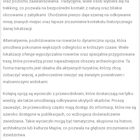
oraz poziomu zaawansowania. Tradycyjnie, wiele osób wybiera się na
trekking, co pozwala na bezpośredni kontakt z naturą oraz bliskie
obcowanie z zabytkami. Chodzenie pieszo daje szansę na odkrywanie
mniej znanych miejsc oraz lepsze zrozumienie kontekstu historycznego
danej lokalizacji.
Alternatywnie, podróżowanie na rowerze to dynamiczna opcja, która
umożliwia pokonanie większych odległości w krótszym czasie. Wiele
lokalizacji oferuje wypożyczalnie rowerów oraz specjalnie przygotowane
trasy, które prowadzą przez najważniejsze obszary archeologiczne. Ta
forma transportu jest idealna dla aktywnych turystów, którzy chcą
zobaczyć więcej, a jednocześnie cieszyć się świeżym powietrzem i
malowniczymi widokami.
Kolejną opcją są wycieczki z przewodnikiem, które dostarczają nie tylko
wiedzy, ale także umożliwiają odkrywanie ukrytych skarbów. Proszę
zauważyć, że przewodnicy często mają dostęp do informacji, które nie są
szeroko dostępne w publikacjach, co wzbogaca doświadczenie
zwiedzania. Takie wycieczki mogą być tematyczne, skupione na historii,
architekturze lub kulturze Majów, co pozwala na głębsze zrozumienie ich
dziedzictwa.