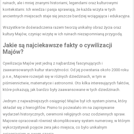
ruinach, ale i mniej znanymi historiami, legendami oraz kulturowymi
kontekstami. Ich wiedza i pasja sprawiają, że każda wizyta w tych
ancientnych miejscach staje się jeszcze bardziej wciągająca i edukacyjna.
Wszystkie te doświadczenia razem tworzą unikalny obraz życia oraz
kultury Majów, czyniąc wizytę w ich ruinach niezapomnianą przygodą.
Jakie są najciekawsze fakty o cywilizacji
Majów?
Cywilizacja Majów jest jedną z najbardziej fascynujących i
zaawansowanych kultur starożytności. Od jej powstania około 2000 roku
p.n.e., Majowie rozwijali się w różnych dziedzinach, w tym w
piśmiennictwie, matematyce i astronomii. Oto kilka interesujących faktów,
które pokazują, jak bardzo były zaawansowane w tych dziedzinach.
Jednym z najważniejszych osiągnięć Majów był ich system pisma, który
składał się z hieroglifów. Pismo to pozwalało im na zapisywanie
wydarzeń historycznych, ceremonii religijnych oraz codziennych spraw.
Majowie opracowali również skomplikowany system numerowy, w którym
wykorzystywali pojęcie zera jako miejsca, co było unikalnym
osiągnięciem w owym czasie.