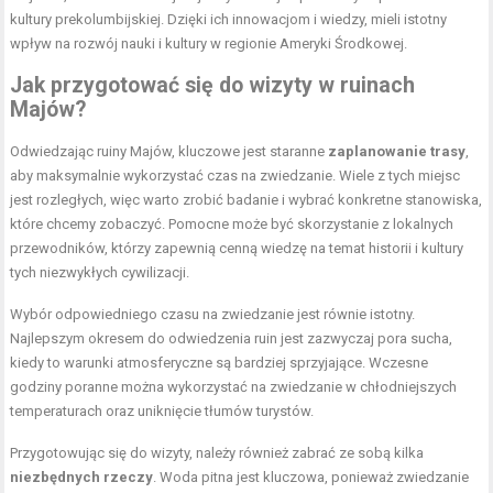
kultury prekolumbijskiej. Dzięki ich innowacjom i wiedzy, mieli istotny
wpływ na rozwój nauki i kultury w regionie Ameryki Środkowej.
Jak przygotować się do wizyty w ruinach
Majów?
Odwiedzając ruiny Majów, kluczowe jest staranne
zaplanowanie trasy
,
aby maksymalnie wykorzystać czas na zwiedzanie. Wiele z tych miejsc
jest rozległych, więc warto zrobić badanie i wybrać konkretne stanowiska,
które chcemy zobaczyć. Pomocne może być skorzystanie z lokalnych
przewodników, którzy zapewnią cenną wiedzę na temat historii i kultury
tych niezwykłych cywilizacji.
Wybór odpowiedniego czasu na zwiedzanie jest równie istotny.
Najlepszym okresem do odwiedzenia ruin jest zazwyczaj pora sucha,
kiedy to warunki atmosferyczne są bardziej sprzyjające. Wczesne
godziny poranne można wykorzystać na zwiedzanie w chłodniejszych
temperaturach oraz uniknięcie tłumów turystów.
Przygotowując się do wizyty, należy również zabrać ze sobą kilka
niezbędnych rzeczy
. Woda pitna jest kluczowa, ponieważ zwiedzanie