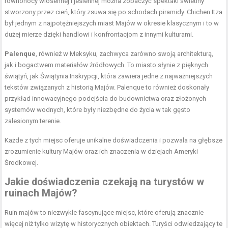
równonocy wiosennej i jesiennej można zobaczyć spektakl świetlny
stworzony przez cień, który zsuwa się po schodach piramidy. Chichen Itza
był jednym z najpotężniejszych miast Majów w okresie klasycznym i to w
dużej mierze dzięki handlowi i konfrontacjom z innymi kulturami.
Palenque
, również w Meksyku, zachwyca zarówno swoją architekturą,
jak i bogactwem materiałów źródłowych. To miasto słynie z pięknych
świątyń, jak Świątynia Inskrypcji, która zawiera jedne z najważniejszych
tekstów związanych z historią Majów. Palenque to również doskonały
przykład innowacyjnego podejścia do budownictwa oraz złożonych
systemów wodnych, które były niezbędne do życia w tak gęsto
zalesionym terenie.
Każde z tych miejsc oferuje unikalne doświadczenia i pozwala na głębsze
zrozumienie kultury Majów oraz ich znaczenia w dziejach Ameryki
Środkowej.
Jakie doświadczenia czekają na turystów w
ruinach Majów?
Ruin majów to niezwykle fascynujące miejsc, które oferują znacznie
więcej niż tylko wizytę w historycznych obiektach. Turyści odwiedzający te