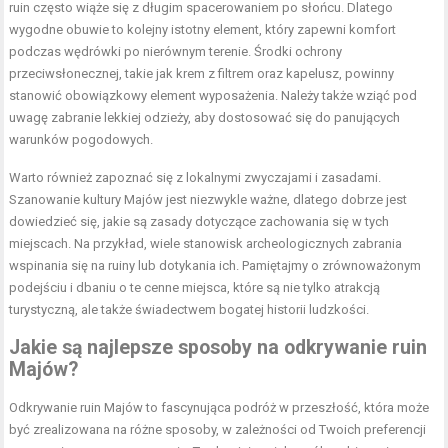
ruin często wiąże się z długim spacerowaniem po słońcu. Dlatego
wygodne obuwie to kolejny istotny element, który zapewni komfort
podczas wędrówki po nierównym terenie. Środki ochrony
przeciwsłonecznej, takie jak krem z filtrem oraz kapelusz, powinny
stanowić obowiązkowy element wyposażenia. Należy także wziąć pod
uwagę zabranie lekkiej odzieży, aby dostosować się do panujących
warunków pogodowych.
Warto również zapoznać się z lokalnymi zwyczajami i zasadami.
Szanowanie kultury Majów jest niezwykle ważne, dlatego dobrze jest
dowiedzieć się, jakie są zasady dotyczące zachowania się w tych
miejscach. Na przykład, wiele stanowisk archeologicznych zabrania
wspinania się na ruiny lub dotykania ich. Pamiętajmy o zrównoważonym
podejściu i dbaniu o te cenne miejsca, które są nie tylko atrakcją
turystyczną, ale także świadectwem bogatej historii ludzkości.
Jakie są najlepsze sposoby na odkrywanie ruin
Majów?
Odkrywanie ruin Majów to fascynująca podróż w przeszłość, która może
być zrealizowana na różne sposoby, w zależności od Twoich preferencji