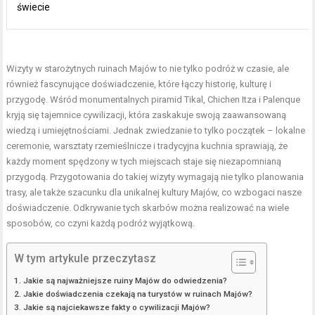
świecie
Wizyty w starożytnych ruinach Majów to nie tylko podróż w czasie, ale
również fascynujące doświadczenie, które łączy historię, kulturę i
przygodę. Wśród monumentalnych piramid Tikal, Chichen Itza i Palenque
kryją się tajemnice cywilizacji, która zaskakuje swoją zaawansowaną
wiedzą i umiejętnościami. Jednak zwiedzanie to tylko początek – lokalne
ceremonie, warsztaty rzemieślnicze i tradycyjna kuchnia sprawiają, że
każdy moment spędzony w tych miejscach staje się niezapomnianą
przygodą. Przygotowania do takiej wizyty wymagają nie tylko planowania
trasy, ale także szacunku dla unikalnej kultury Majów, co wzbogaci nasze
doświadczenie. Odkrywanie tych skarbów można realizować na wiele
sposobów, co czyni każdą podróż wyjątkową.
W tym artykule przeczytasz
Jakie są najważniejsze ruiny Majów do odwiedzenia?
Jakie doświadczenia czekają na turystów w ruinach Majów?
Jakie są najciekawsze fakty o cywilizacji Majów?