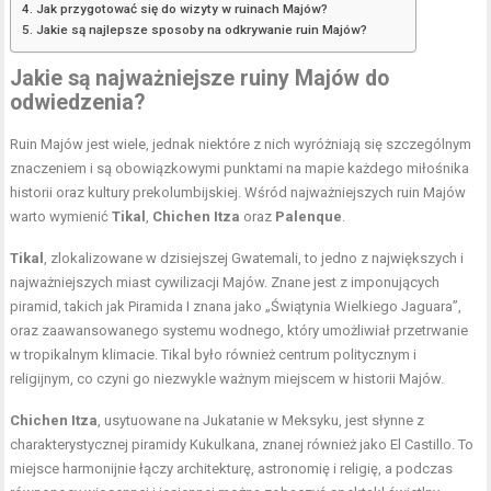
Jak przygotować się do wizyty w ruinach Majów?
Jakie są najlepsze sposoby na odkrywanie ruin Majów?
Jakie są najważniejsze ruiny Majów do
odwiedzenia?
Ruin Majów jest wiele, jednak niektóre z nich wyróżniają się szczególnym
znaczeniem i są obowiązkowymi punktami na mapie każdego miłośnika
historii oraz kultury prekolumbijskiej. Wśród najważniejszych ruin Majów
warto wymienić
Tikal
,
Chichen Itza
oraz
Palenque
.
Tikal
, zlokalizowane w dzisiejszej Gwatemali, to jedno z największych i
najważniejszych miast cywilizacji Majów. Znane jest z imponujących
piramid, takich jak Piramida I znana jako „Świątynia Wielkiego Jaguara”,
oraz zaawansowanego systemu wodnego, który umożliwiał przetrwanie
w tropikalnym klimacie. Tikal było również centrum politycznym i
religijnym, co czyni go niezwykle ważnym miejscem w historii Majów.
Chichen Itza
, usytuowane na Jukatanie w Meksyku, jest słynne z
charakterystycznej piramidy Kukulkana, znanej również jako El Castillo. To
miejsce harmonijnie łączy architekturę, astronomię i religię, a podczas