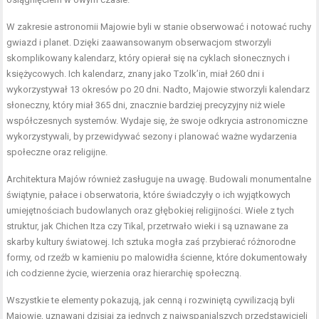
W zakresie astronomii Majowie byli w stanie obserwować i notować ruchy
gwiazd i planet. Dzięki zaawansowanym obserwacjom stworzyli
skomplikowany kalendarz, który opierał się na cyklach słonecznych i
księżycowych. Ich kalendarz, znany jako Tzolk’in, miał 260 dni i
wykorzystywał 13 okresów po 20 dni. Nadto, Majowie stworzyli kalendarz
słoneczny, który miał 365 dni, znacznie bardziej precyzyjny niż wiele
współczesnych systemów. Wydaje się, że swoje odkrycia astronomiczne
wykorzystywali, by przewidywać sezony i planować ważne wydarzenia
społeczne oraz religijne.
Architektura Majów również zasługuje na uwagę. Budowali monumentalne
świątynie, pałace i obserwatoria, które świadczyły o ich wyjątkowych
umiejętnościach budowlanych oraz głębokiej religijności. Wiele z tych
struktur, jak Chichen Itza czy Tikal, przetrwało wieki i są uznawane za
skarby kultury światowej. Ich sztuka mogła zaś przybierać różnorodne
formy, od rzeźb w kamieniu po malowidła ścienne, które dokumentowały
ich codzienne życie, wierzenia oraz hierarchię społeczną.
Wszystkie te elementy pokazują, jak cenną i rozwiniętą cywilizacją byli
Majowie, uznawani dzisiaj za jednych z najwspanialszych przedstawicieli