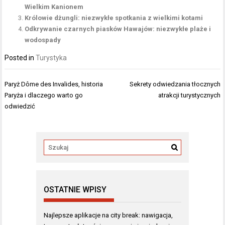
Wielkim Kanionem
Królowie dżungli: niezwykłe spotkania z wielkimi kotami
Odkrywanie czarnych piasków Hawajów: niezwykłe plaże i
wodospady
Posted in
Turystyka
Nawigacja
Paryż Dôme des Invalides, historia
Sekrety odwiedzania tłocznych
wpisu
Paryża i dlaczego warto go
atrakcji turystycznych
odwiedzić
OSTATNIE WPISY
Najlepsze aplikacje na city break: nawigacja,